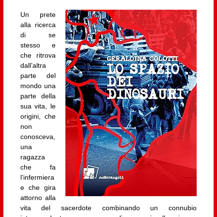
Un prete
alla ricerca
di se
stesso e
che ritrova
dall’altra
parte del
mondo una
parte della
sua vita, le
origini, che
non
conosceva,
una
ragazza
che fa
l’infermiera
e che gira
attorno alla
vita del sacerdote combinando un connubio