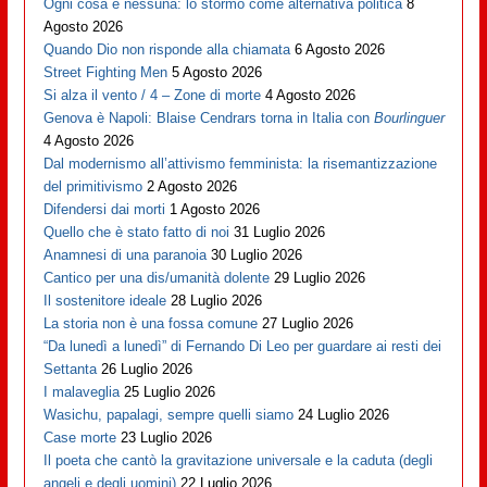
Ogni cosa e nessuna: lo stormo come alternativa politica
8
Agosto 2026
Quando Dio non risponde alla chiamata
6 Agosto 2026
Street Fighting Men
5 Agosto 2026
Si alza il vento / 4 – Zone di morte
4 Agosto 2026
Genova è Napoli: Blaise Cendrars torna in Italia con
Bourlinguer
4 Agosto 2026
Dal modernismo all’attivismo femminista: la risemantizzazione
del primitivismo
2 Agosto 2026
Difendersi dai morti
1 Agosto 2026
Quello che è stato fatto di noi
31 Luglio 2026
Anamnesi di una paranoia
30 Luglio 2026
Cantico per una dis/umanità dolente
29 Luglio 2026
Il sostenitore ideale
28 Luglio 2026
La storia non è una fossa comune
27 Luglio 2026
“Da lunedì a lunedì” di Fernando Di Leo per guardare ai resti dei
Settanta
26 Luglio 2026
I malaveglia
25 Luglio 2026
Wasichu, papalagi, sempre quelli siamo
24 Luglio 2026
Case morte
23 Luglio 2026
Il poeta che cantò la gravitazione universale e la caduta (degli
angeli e degli uomini)
22 Luglio 2026