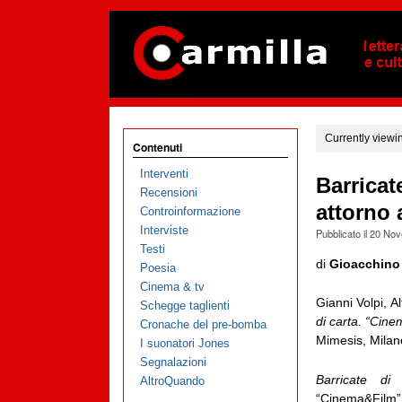
Currently viewi
Contenuti
Interventi
Barricat
Recensioni
attorno a
Controinformazione
Interviste
Pubblicato il
20 Nov
Testi
di
Gioacchino
Poesia
Cinema & tv
Gianni Volpi, 
Schegge taglienti
di carta. “Cine
Cronache del pre-bomba
Mimesis, Milan
I suonatori Jones
Segnalazioni
Barricate di
AltroQuando
“Cinema&Film”