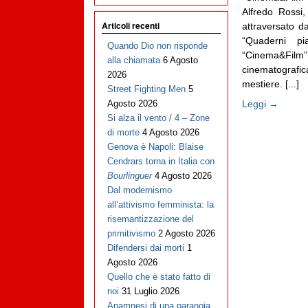
Alfredo Rossi,
Articoli recenti
attraversato d
“Quaderni pia
Quando Dio non risponde
“Cinema&Film
alla chiamata
6 Agosto
cinematografic
2026
mestiere. [...]
Street Fighting Men
5
Leggi →
Agosto 2026
Si alza il vento / 4 – Zone
di morte
4 Agosto 2026
Genova è Napoli: Blaise
Cendrars torna in Italia con
Bourlinguer
4 Agosto 2026
Dal modernismo
all’attivismo femminista: la
risemantizzazione del
primitivismo
2 Agosto 2026
Difendersi dai morti
1
Agosto 2026
Quello che è stato fatto di
noi
31 Luglio 2026
Anamnesi di una paranoia