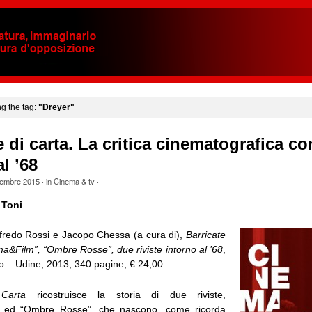
ng the tag:
"Dreyer"
e di carta. La critica cinematografica con
l ’68
embre 2015
· in
Cinema & tv
·
 Toni
Alfredo Rossi e Jacopo Chessa (a cura di),
Barricate
ma&Film”, “Ombre Rosse”, due riviste intorno al ’68
,
o – Udine, 2013, 340 pagine, € 24,00
 Carta
ricostruisce la storia di due riviste,
 ed “Ombre Rosse”, che nascono, come ricorda