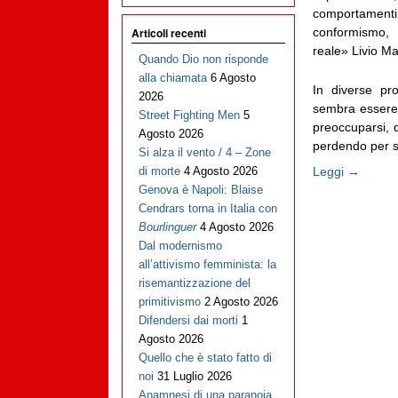
comportamenti
conformismo, 
Articoli recenti
reale» Livio M
Quando Dio non risponde
alla chiamata
6 Agosto
In diverse pro
2026
sembra essere 
Street Fighting Men
5
preoccuparsi, q
Agosto 2026
perdendo per st
Si alza il vento / 4 – Zone
Leggi →
di morte
4 Agosto 2026
Genova è Napoli: Blaise
Cendrars torna in Italia con
Bourlinguer
4 Agosto 2026
Dal modernismo
all’attivismo femminista: la
risemantizzazione del
primitivismo
2 Agosto 2026
Difendersi dai morti
1
Agosto 2026
Quello che è stato fatto di
noi
31 Luglio 2026
Anamnesi di una paranoia