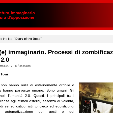
ng the tag:
"Diary of the Dead"
e) immaginario. Processi di zombifica
2.0
braio 2017
· in
Recensioni
·
 Toni
non hanno nulla di esteriormente orribile o
a hanno parvenze umane. Sono umani. Gli
i, l’umanità 2.0. Questi, i principali tratti
fferenza agli stimoli esterni, assenza di volontà,
i senso critico, istinto cieco ed egoistico di
za, automatizzazione dei gesti e dei