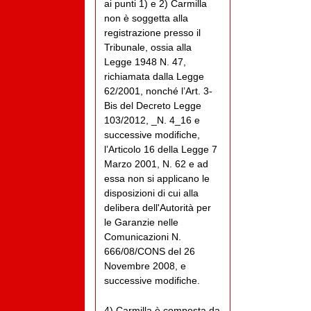
ai punti 1) e 2) Carmilla
non è soggetta alla
registrazione presso il
Tribunale, ossia alla
Legge 1948 N. 47,
richiamata dalla Legge
62/2001, nonché l’Art. 3-
Bis del Decreto Legge
103/2012, _N. 4_16 e
successive modifiche,
l’Articolo 16 della Legge 7
Marzo 2001, N. 62 e ad
essa non si applicano le
disposizioni di cui alla
delibera dell'Autorità per
le Garanzie nelle
Comunicazioni N.
666/08/CONS del 26
Novembre 2008, e
successive modifiche.
4) Carmilla è composta da