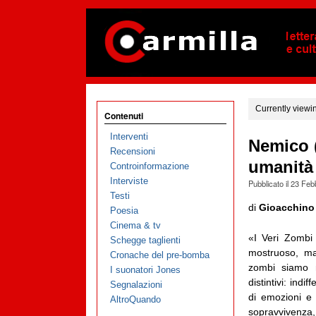
Currently viewi
Contenuti
Interventi
Nemico (
Recensioni
umanità 
Controinformazione
Interviste
Pubblicato il
23 Feb
Testi
di
Gioacchino
Poesia
Cinema & tv
«I Veri Zombi 
Schegge taglienti
mostruoso, m
Cronache del pre-bomba
zombi siamo no
I suonatori Jones
distintivi: indi
Segnalazioni
di emozioni e d
AltroQuando
sopravviven