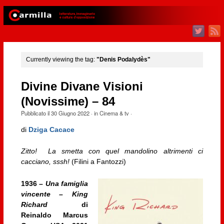
Currently viewing the tag:
"Denis Podalydès"
Divine Divane Visioni
(Novissime) – 84
Pubblicato il
30 Giugno 2022
· in
Cinema & tv
·
di
Dziga Cacace
Zitto! La smetta con quel mandolino altrimenti ci
cacciano, sssh!
(Filini a Fantozzi)
1936 –
Una famiglia
vincente – King
Richard
di
Reinaldo Marcus