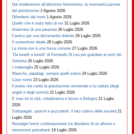
Dal modernismo all’attivismo femminista: la risemantizzazione
del primitivismo
2 Agosto 2026
Difendersi dai morti
1 Agosto 2026
Quello che è stato fatto di noi
31 Luglio 2026
Anamnesi di una paranoia
30 Luglio 2026
Cantico per una dis/umanità dolente
29 Luglio 2026
Il sostenitore ideale
28 Luglio 2026
La storia non è una fossa comune
27 Luglio 2026
“Da lunedì a lunedì” di Fernando Di Leo per guardare ai resti dei
Settanta
26 Luglio 2026
I malaveglia
25 Luglio 2026
Wasichu, papalagi, sempre quelli siamo
24 Luglio 2026
Case morte
23 Luglio 2026
Il poeta che cantò la gravitazione universale e la caduta (degli
angeli e degli uomini)
22 Luglio 2026
E man int la zità, cittadinanza e lavoro a Bologna
21 Luglio
2026
Sottopagati, sporchi e puzzolenti: il lato cattivo della società
21
Luglio 2026
Nostalgie horror contemporanee tra desiderio di un altrove e
riemersioni perturbanti
19 Luglio 2026