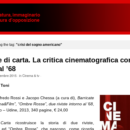
ng the tag:
"crisi del sogno americano"
e di carta. La critica cinematografica con
l ’68
embre 2015
· in
Cinema & tv
·
 Toni
Alfredo Rossi e Jacopo Chessa (a cura di),
Barricate
ma&Film”, “Ombre Rosse”, due riviste intorno al ’68
,
o – Udine, 2013, 340 pagine, € 24,00
 Carta
ricostruisce la storia di due riviste,
 ed “Ombre Rosse”, che nascono, come ricorda