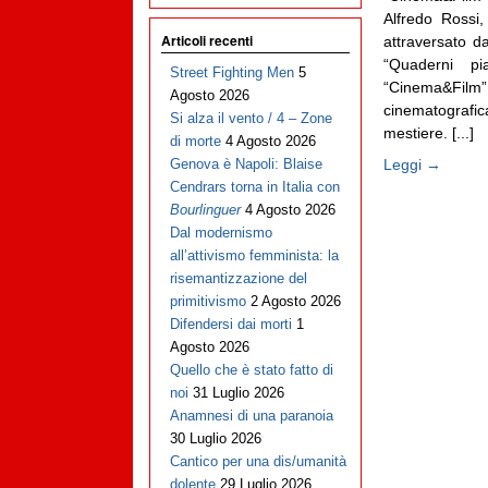
Alfredo Rossi,
Articoli recenti
attraversato d
“Quaderni pia
Street Fighting Men
5
“Cinema&Film
Agosto 2026
cinematografic
Si alza il vento / 4 – Zone
mestiere. [...]
di morte
4 Agosto 2026
Leggi →
Genova è Napoli: Blaise
Cendrars torna in Italia con
Bourlinguer
4 Agosto 2026
Dal modernismo
all’attivismo femminista: la
risemantizzazione del
primitivismo
2 Agosto 2026
Difendersi dai morti
1
Agosto 2026
Quello che è stato fatto di
noi
31 Luglio 2026
Anamnesi di una paranoia
30 Luglio 2026
Cantico per una dis/umanità
dolente
29 Luglio 2026