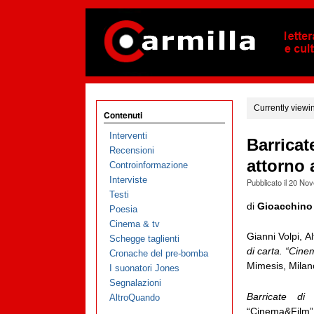
Currently viewi
Contenuti
Interventi
Barricat
Recensioni
attorno a
Controinformazione
Interviste
Pubblicato il
20 Nov
Testi
di
Gioacchino
Poesia
Cinema & tv
Gianni Volpi, 
Schegge taglienti
di carta. “Cine
Cronache del pre-bomba
Mimesis, Milan
I suonatori Jones
Segnalazioni
Barricate di
AltroQuando
“Cinema&Film”