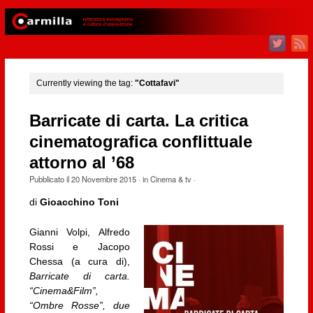
Currently viewing the tag:
"Cottafavi"
Barricate di carta. La critica
cinematografica conflittuale
attorno al ’68
Pubblicato il
20 Novembre 2015
· in
Cinema & tv
·
di
Gioacchino Toni
Gianni Volpi, Alfredo
Rossi e Jacopo
Chessa (a cura di),
Barricate di carta.
“Cinema&Film”,
“Ombre Rosse”, due