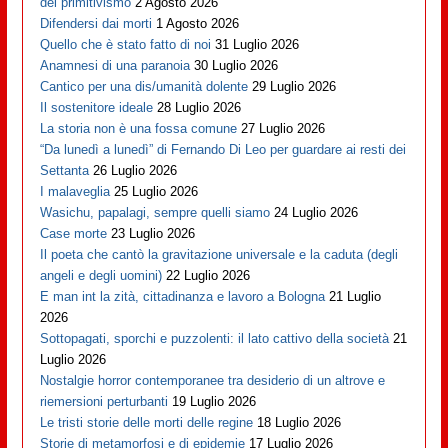
del primitivismo
2 Agosto 2026
Difendersi dai morti
1 Agosto 2026
Quello che è stato fatto di noi
31 Luglio 2026
Anamnesi di una paranoia
30 Luglio 2026
Cantico per una dis/umanità dolente
29 Luglio 2026
Il sostenitore ideale
28 Luglio 2026
La storia non è una fossa comune
27 Luglio 2026
“Da lunedì a lunedì” di Fernando Di Leo per guardare ai resti dei
Settanta
26 Luglio 2026
I malaveglia
25 Luglio 2026
Wasichu, papalagi, sempre quelli siamo
24 Luglio 2026
Case morte
23 Luglio 2026
Il poeta che cantò la gravitazione universale e la caduta (degli
angeli e degli uomini)
22 Luglio 2026
E man int la zità, cittadinanza e lavoro a Bologna
21 Luglio
2026
Sottopagati, sporchi e puzzolenti: il lato cattivo della società
21
Luglio 2026
Nostalgie horror contemporanee tra desiderio di un altrove e
riemersioni perturbanti
19 Luglio 2026
Le tristi storie delle morti delle regine
18 Luglio 2026
Storie di metamorfosi e di epidemie
17 Luglio 2026