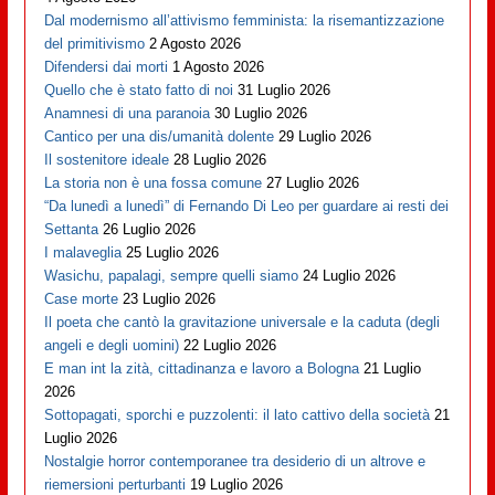
Dal modernismo all’attivismo femminista: la risemantizzazione
del primitivismo
2 Agosto 2026
Difendersi dai morti
1 Agosto 2026
Quello che è stato fatto di noi
31 Luglio 2026
Anamnesi di una paranoia
30 Luglio 2026
Cantico per una dis/umanità dolente
29 Luglio 2026
Il sostenitore ideale
28 Luglio 2026
La storia non è una fossa comune
27 Luglio 2026
“Da lunedì a lunedì” di Fernando Di Leo per guardare ai resti dei
Settanta
26 Luglio 2026
I malaveglia
25 Luglio 2026
Wasichu, papalagi, sempre quelli siamo
24 Luglio 2026
Case morte
23 Luglio 2026
Il poeta che cantò la gravitazione universale e la caduta (degli
angeli e degli uomini)
22 Luglio 2026
E man int la zità, cittadinanza e lavoro a Bologna
21 Luglio
2026
Sottopagati, sporchi e puzzolenti: il lato cattivo della società
21
Luglio 2026
Nostalgie horror contemporanee tra desiderio di un altrove e
riemersioni perturbanti
19 Luglio 2026