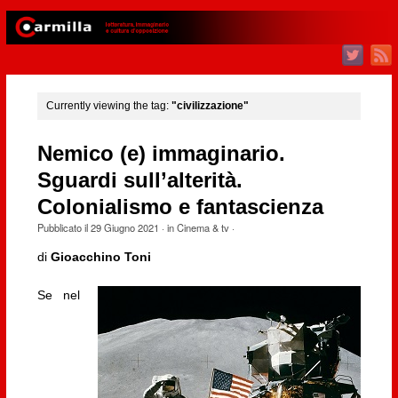
Currently viewing the tag:
"civilizzazione"
Nemico (e) immaginario.
Sguardi sull’alterità.
Colonialismo e fantascienza
Pubblicato il
29 Giugno 2021
· in
Cinema & tv
·
di
Gioacchino Toni
Se nel