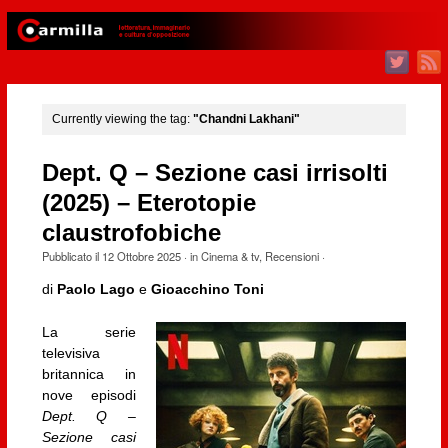
Currently viewing the tag:
"Chandni Lakhani"
Dept. Q – Sezione casi irrisolti
(2025) – Eterotopie
claustrofobiche
Pubblicato il
12 Ottobre 2025
· in
Cinema & tv
,
Recensioni
·
di
Paolo Lago
e
Gioacchino Toni
La serie
televisiva
britannica in
nove episodi
Dept. Q –
Sezione casi