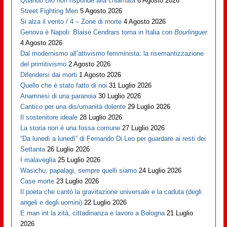
Quando Dio non risponde alla chiamata
6 Agosto 2026
Street Fighting Men
5 Agosto 2026
Si alza il vento / 4 – Zone di morte
4 Agosto 2026
Genova è Napoli: Blaise Cendrars torna in Italia con
Bourlinguer
4 Agosto 2026
Dal modernismo all’attivismo femminista: la risemantizzazione
del primitivismo
2 Agosto 2026
Difendersi dai morti
1 Agosto 2026
Quello che è stato fatto di noi
31 Luglio 2026
Anamnesi di una paranoia
30 Luglio 2026
Cantico per una dis/umanità dolente
29 Luglio 2026
Il sostenitore ideale
28 Luglio 2026
La storia non è una fossa comune
27 Luglio 2026
“Da lunedì a lunedì” di Fernando Di Leo per guardare ai resti dei
Settanta
26 Luglio 2026
I malaveglia
25 Luglio 2026
Wasichu, papalagi, sempre quelli siamo
24 Luglio 2026
Case morte
23 Luglio 2026
Il poeta che cantò la gravitazione universale e la caduta (degli
angeli e degli uomini)
22 Luglio 2026
E man int la zità, cittadinanza e lavoro a Bologna
21 Luglio
2026