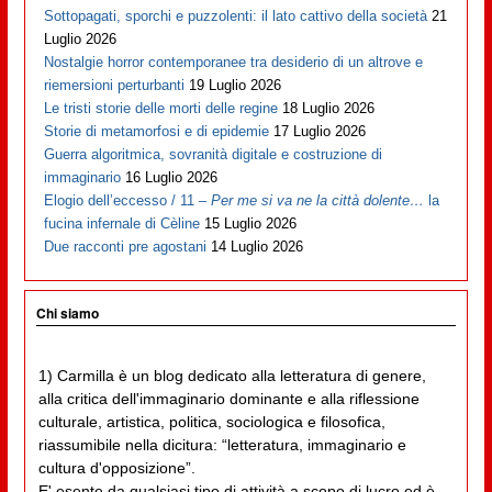
Sottopagati, sporchi e puzzolenti: il lato cattivo della società
21
Luglio 2026
Nostalgie horror contemporanee tra desiderio di un altrove e
riemersioni perturbanti
19 Luglio 2026
Le tristi storie delle morti delle regine
18 Luglio 2026
Storie di metamorfosi e di epidemie
17 Luglio 2026
Guerra algoritmica, sovranità digitale e costruzione di
immaginario
16 Luglio 2026
Elogio dell’eccesso / 11 –
Per me si va ne la città dolente…
la
fucina infernale di Cèline
15 Luglio 2026
Due racconti pre agostani
14 Luglio 2026
Chi siamo
1) Carmilla è un blog dedicato alla letteratura di genere,
alla critica dell'immaginario dominante e alla riflessione
culturale, artistica, politica, sociologica e filosofica,
riassumibile nella dicitura: “letteratura, immaginario e
cultura d'opposizione”.
E' esente da qualsiasi tipo di attività a scopo di lucro ed è