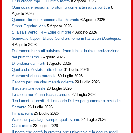
Et in arcade ego 2: L’ultimo metrò
8 Agosto 2026
Ogni cosa e nessuna: lo stormo come alternativa politica
8
Agosto 2026
Quando Dio non risponde alla chiamata
6 Agosto 2026
Street Fighting Men
5 Agosto 2026
Si alza il vento / 4 – Zone di morte
4 Agosto 2026
Genova è Napoli: Blaise Cendrars torna in Italia con
Bourlinguer
4 Agosto 2026
Dal modernismo all’attivismo femminista: la risemantizzazione
del primitivismo
2 Agosto 2026
Difendersi dai morti
1 Agosto 2026
Quello che è stato fatto di noi
31 Luglio 2026
Anamnesi di una paranoia
30 Luglio 2026
Cantico per una dis/umanità dolente
29 Luglio 2026
Il sostenitore ideale
28 Luglio 2026
La storia non è una fossa comune
27 Luglio 2026
“Da lunedì a lunedì” di Fernando Di Leo per guardare ai resti dei
Settanta
26 Luglio 2026
I malaveglia
25 Luglio 2026
Wasichu, papalagi, sempre quelli siamo
24 Luglio 2026
Case morte
23 Luglio 2026
Il poeta che cantò la gravitazione universale e la caduta (degli