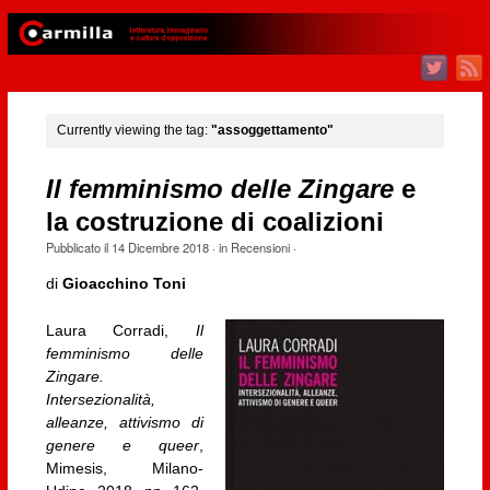
Currently viewing the tag:
"assoggettamento"
Il femminismo delle Zingare
e
la costruzione di coalizioni
Pubblicato il
14 Dicembre 2018
· in
Recensioni
·
di
Gioacchino Toni
Laura Corradi,
Il
femminismo delle
Zingare.
Intersezionalità,
alleanze, attivismo di
genere e queer
,
Mimesis, Milano-