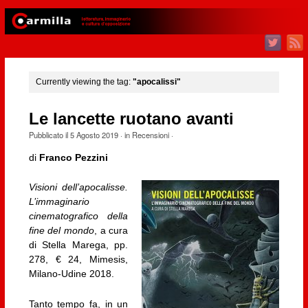
Currently viewing the tag:
"apocalissi"
Le lancette ruotano avanti
Pubblicato il
5 Agosto 2019
· in
Recensioni
·
di
Franco Pezzini
Visioni dell’apocalisse.
L’immaginario
cinematografico della
fine del mondo
, a cura
di Stella Marega, pp.
278, € 24, Mimesis,
Milano-Udine 2018.
Tanto tempo fa, in un