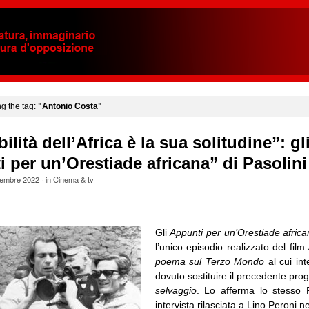
ng the tag:
"Antonio Costa"
bilità dell’Africa è la sua solitudine”: gl
 per un’Orestiade africana” di Pasolini
embre 2022
· in
Cinema & tv
·
Gli
Appunti per un’Orestiade afric
l’unico episodio realizzato del film
poema sul Terzo Mondo
al cui in
dovuto sostituire il precedente pro
selvaggio
. Lo afferma lo stesso 
intervista rilasciata a Lino Peroni n