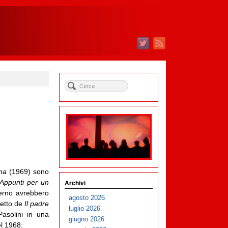
i
ana
(1969) sono
Archivi
Appunti per un
terno avrebbero
agosto 2026
getto de
Il padre
luglio 2026
Pasolini in una
giugno 2026
el 1968: