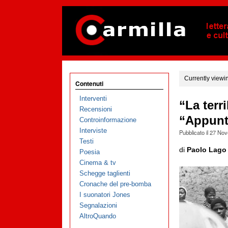
Currently viewi
Contenuti
Interventi
“La terri
Recensioni
“Appunti
Controinformazione
Interviste
Pubblicato il
27 Nov
Testi
di
Paolo Lago
Poesia
Cinema & tv
Schegge taglienti
Cronache del pre-bomba
I suonatori Jones
Segnalazioni
AltroQuando