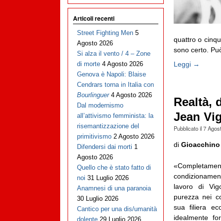
Articoli recenti
Street Fighting Men
5
quattro o cinqu
Agosto 2026
sono certo. Può 
Si alza il vento / 4 – Zone
Leggi →
di morte
4 Agosto 2026
Genova è Napoli: Blaise
Cendrars torna in Italia con
Bourlinguer
4 Agosto 2026
Realtà, 
Dal modernismo
Jean Vi
all’attivismo femminista: la
risemantizzazione del
Pubblicato il
7 Agos
primitivismo
2 Agosto 2026
di
Gioacchino
Difendersi dai morti
1
Agosto 2026
«Completament
Quello che è stato fatto di
condizioname
noi
31 Luglio 2026
lavoro di Vi
Anamnesi di una paranoia
purezza nei co
30 Luglio 2026
sua filiera e
Cantico per una dis/umanità
idealmente fo
dolente
29 Luglio 2026