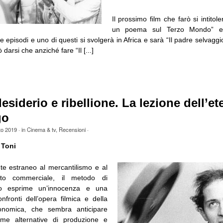
Il prossimo film che farò si intitol
un poema sul Terzo Mondo” e
e episodi e uno di questi si svolgerà in Africa e sarà “Il padre selvagg
darsi che anziché fare “Il [...]
desiderio e ribellione. La lezione dell’et
go
to 2019
· in
Cinema & tv
,
Recensioni
·
 Toni
e estraneo al mercantilismo e al
nto commerciale, il metodo di
go esprime un’innocenza e una
nfronti dell’opera filmica e della
conomica, che sembra anticipare
rme alternative di produzione e