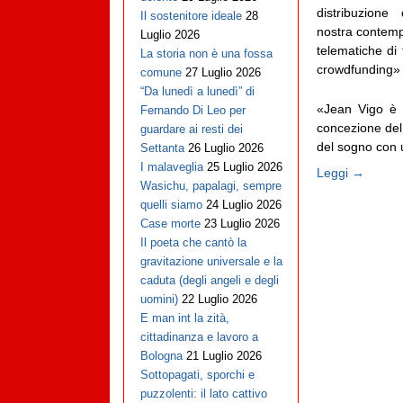
distribuzione 
Il sostenitore ideale
28
nostra contemp
Luglio 2026
telematiche di
La storia non è una fossa
crowdfunding»
comune
27 Luglio 2026
“Da lunedì a lunedì” di
«Jean Vigo è l
Fernando Di Leo per
concezione del 
guardare ai resti dei
del sogno con u
Settanta
26 Luglio 2026
I malaveglia
25 Luglio 2026
Leggi →
Wasichu, papalagi, sempre
quelli siamo
24 Luglio 2026
Case morte
23 Luglio 2026
Il poeta che cantò la
gravitazione universale e la
caduta (degli angeli e degli
uomini)
22 Luglio 2026
E man int la zità,
cittadinanza e lavoro a
Bologna
21 Luglio 2026
Sottopagati, sporchi e
puzzolenti: il lato cattivo