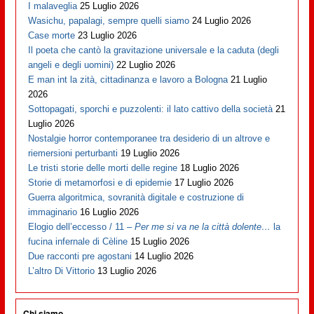
I malaveglia
25 Luglio 2026
Wasichu, papalagi, sempre quelli siamo
24 Luglio 2026
Case morte
23 Luglio 2026
Il poeta che cantò la gravitazione universale e la caduta (degli
angeli e degli uomini)
22 Luglio 2026
E man int la zità, cittadinanza e lavoro a Bologna
21 Luglio
2026
Sottopagati, sporchi e puzzolenti: il lato cattivo della società
21
Luglio 2026
Nostalgie horror contemporanee tra desiderio di un altrove e
riemersioni perturbanti
19 Luglio 2026
Le tristi storie delle morti delle regine
18 Luglio 2026
Storie di metamorfosi e di epidemie
17 Luglio 2026
Guerra algoritmica, sovranità digitale e costruzione di
immaginario
16 Luglio 2026
Elogio dell’eccesso / 11 –
Per me si va ne la città dolente…
la
fucina infernale di Cèline
15 Luglio 2026
Due racconti pre agostani
14 Luglio 2026
L’altro Di Vittorio
13 Luglio 2026
Chi siamo