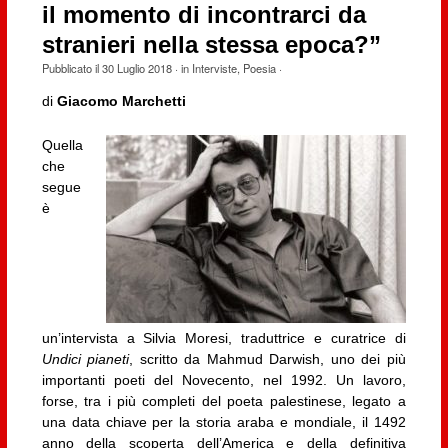
il momento di incontrarci da
stranieri nella stessa epoca?”
Pubblicato il
30 Luglio 2018
· in
Interviste
,
Poesia
·
di
Giacomo Marchetti
Quella
che
segue
è
un’intervista a Silvia Moresi, traduttrice e curatrice di
Undici pianeti
, scritto da Mahmud Darwish, uno dei più
importanti poeti del Novecento, nel 1992. Un lavoro,
forse, tra i più completi del poeta palestinese, legato a
una data chiave per la storia araba e mondiale, il 1492
anno della scoperta dell’America e della definitiva