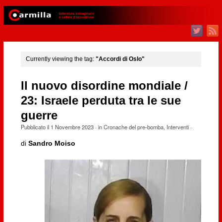
Currently viewing the tag:
"Accordi di Oslo"
Il nuovo disordine mondiale /
23: Israele perduta tra le sue
guerre
Pubblicato il
1 Novembre 2023
· in
Cronache del pre-bomba
,
Interventi
·
di
Sandro Moiso