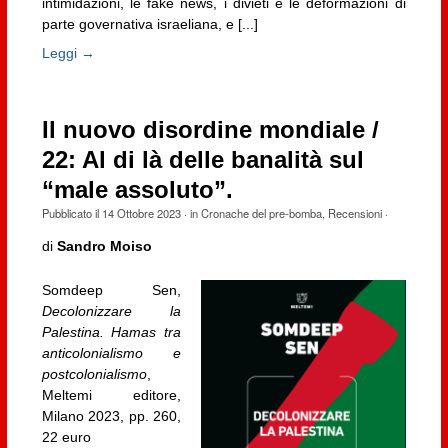
intimidazioni, le fake news, i divieti e le deformazioni di
parte governativa israeliana, e [...]
Leggi →
Il nuovo disordine mondiale /
22: Al di là delle banalità sul
“male assoluto”.
Pubblicato il
14 Ottobre 2023
· in
Cronache del pre-bomba
,
Recensioni
·
di
Sandro Moiso
Somdeep Sen,
Decolonizzare la
Palestina. Hamas tra
anticolonialismo e
postcolonialismo
,
Meltemi editore,
Milano 2023, pp. 260,
22 euro