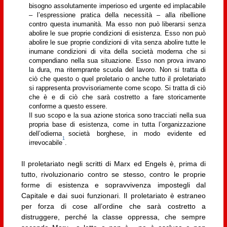
bisogno assolutamente imperioso ed urgente ed implacabile
– l’espressione pratica della necessità – alla ribellione
contro questa inumanità. Ma esso non può liberarsi senza
abolire le sue proprie condizioni di esistenza. Esso non può
abolire le sue proprie condizioni di vita senza abolire tutte le
inumane condizioni di vita della società moderna che si
compendiano nella sua situazione. Esso non prova invano
la dura, ma ritemprante scuola del lavoro. Non si tratta di
ciò che questo o quel proletario o anche tutto il proletariato
si rappresenta provvisoriamente come scopo. Si tratta di ciò
che è e di ciò che sarà costretto a fare storicamente
conforme a questo essere.
Il suo scopo e la sua azione storica sono tracciati nella sua
propria base di esistenza, come in tutta l’organizzazione
dell’odierna società borghese, in modo evidente ed
1
irrevocabile
.
Il proletariato negli scritti di Marx ed Engels è, prima di
tutto, rivoluzionario contro se stesso, contro le proprie
forme di esistenza e sopravvivenza impostegli dal
Capitale e dai suoi funzionari. Il proletariato è estraneo
per forza di cose all’ordine che sarà costretto a
distruggere, perché la classe oppressa, che sempre