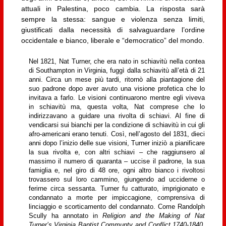
attuali in Palestina, poco cambia. La risposta sarà
sempre la stessa: sangue e violenza senza limiti,
giustificati dalla necessità di salvaguardare l’ordine
occidentale e bianco, liberale e “democratico” del mondo.
Nel 1821, Nat Turner, che era nato in schiavitù nella contea
di Southampton in Virginia, fuggì dalla schiavitù all’età di 21
anni. Circa un mese più tardi, ritornò alla piantagione del
suo padrone dopo aver avuto una visione profetica che lo
invitava a farlo. Le visioni continuarono mentre egli viveva
in schiavitù ma, questa volta, Nat comprese che lo
indirizzavano a guidare una rivolta di schiavi. Al fine di
vendicarsi sui bianchi per la condizione di schiavitù in cui gli
afro-americani erano tenuti. Così, nell’agosto del 1831, dieci
anni dopo l’inizio delle sue visioni, Turner iniziò a pianificare
la sua rivolta e, con altri schiavi – che raggiunsero al
massimo il numero di quaranta – uccise il padrone, la sua
famiglia e, nel giro di 48 ore, ogni altro bianco i rivoltosi
trovassero sul loro cammino, giungendo ad ucciderne o
ferirne circa sessanta. Turner fu catturato, imprigionato e
condannato a morte per impiccagione, comprensiva di
linciaggio e scorticamento del condannato. Come Randolph
Scully ha annotato in
Religion and the Making of Nat
Turner’s Virginia Baptist Communty and Conflict 1740-1840
,