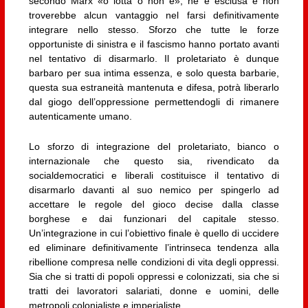
secondo Marx «o lotta o non è», ne è esclusa e non
troverebbe alcun vantaggio nel farsi definitivamente
integrare nello stesso. Sforzo che tutte le forze
opportuniste di sinistra e il fascismo hanno portato avanti
nel tentativo di disarmarlo. Il proletariato è dunque
barbaro per sua intima essenza, e solo questa barbarie,
questa sua estraneità mantenuta e difesa, potrà liberarlo
dal giogo dell’oppressione permettendogli di rimanere
autenticamente umano.
Lo sforzo di integrazione del proletariato, bianco o
internazionale che questo sia, rivendicato da
socialdemocratici e liberali costituisce il tentativo di
disarmarlo davanti al suo nemico per spingerlo ad
accettare le regole del gioco decise dalla classe
borghese e dai funzionari del capitale stesso.
Un’integrazione in cui l’obiettivo finale è quello di uccidere
ed eliminare definitivamente l’intrinseca tendenza alla
ribellione compresa nelle condizioni di vita degli oppressi.
Sia che si tratti di popoli oppressi e colonizzati, sia che si
tratti dei lavoratori salariati, donne e uomini, delle
metropoli colonialiste e imperialiste.