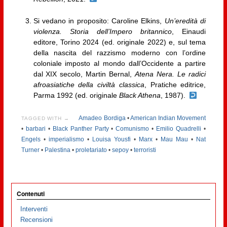
Si vedano in proposito: Caroline Elkins,
Un’eredità di
violenza. Storia dell’Impero britannico
, Einaudi
editore, Torino 2024 (ed. originale 2022) e, sul tema
della nascita del razzismo moderno con l’ordine
coloniale imposto al mondo dall’Occidente a partire
dal XIX secolo, Martin Bernal,
Atena Nera. Le radici
afroasiatiche della civiltà classica
, Pratiche editrice,
Parma 1992 (ed. originale
Black Athena
, 1987).
Amadeo Bordiga
•
American Indian Movement
TAGGED WITH →
•
barbari
•
Black Panther Party
•
Comunismo
•
Emilio Quadrelli
•
Engels
•
imperialismo
•
Louisa Yousfi
•
Marx
•
Mau Mau
•
Nat
Turner
•
Palestina
•
proletariato
•
sepoy
•
terroristi
Contenuti
Interventi
Recensioni