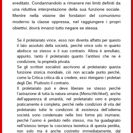
ereditato. Condannandolo a rimanere nei limiti definiti da
una riduttiva interpretazione della sua funzione sociale.
Mentre nella visione dei fondatori del comunismo
moderno la classe oppressa, nel raggiungere i propri
obiettivi, dovrà innanzi tutto negare se stessa.
Se il proletariato vince, esso non diventa affatto per questo
il lato assoluto della società, perché vince solo in quanto
abolisce se stesso e il suo contrario. Allora è annullato,
appunto, tanto il proletariato quanto l’antitesi che ne è
condizione, la proprietà privata.
Se gli scrittori socialisti ascrivono al proletariato questa
funzione storica mondiale, ciò non accade punto perché,
come la Critica critica dà a credere, essi ritengano i proletari
degli Dei. Piuttosto il contrario.
Il proletariato può e deve liberare se stesso perché
l’astrazione di tutta la natura umana (
Menschlichkeit
), anche
dell’apparenza di umanità, nel proletariato vero e proprio
praticamente è completa; perché nelle condizioni di vita del
proletariato tutte le condizioni di esistenza dell’odierna
società sono condensate nelle loro forme più inumane;
perché l’uomo è perduto nello stesso, ma ha guadagnato
nell’istesso tempo la coscienza teoretica di questa perdita,
non solo ma è anche costretto immediatamente, dal