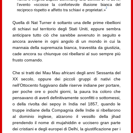
l’evento «scosse la confortevole illusione bianca del
2
reciproco rispetto e affetto tra schiavi e proprietari.»
Quella di Nat Turner è soltanto una delle prime ribellioni
di schiavi sul territorio degli Stati Uniti, eppure sembra
anticipare tutto ciò che sarebbe avvenuto in seguito e
ancora avviene in ogni angolo di un mondo in cui la
mannaia della supremazia bianca, travestita da giustizia,
cade ancora su chiunque osi ribellarsi al suo sempre più
frusto comando.
Che si tratti dei Mau Mau africani degli anni Sessanta del
XX secolo, oppure dei piccoli gruppi di nativi che
nell’Ottocento fuggivano dalle riserve indiane per portare,
per poche ore o pochi giorni, la paura tra coloro che
pensavano di averli definitivamente sconfitti o sottomessi,
o della rivolta dei sepoy in India nel 1857, quando le
truppe indiane della Compagnia delle Indie si ribellarono
al dominio inglese, alzarono il vessillo della jihad
prendendo il nome di mujahiddin e uccisero gran parte
dei cristiani e degli europei di Delhi, la giustificazione per i