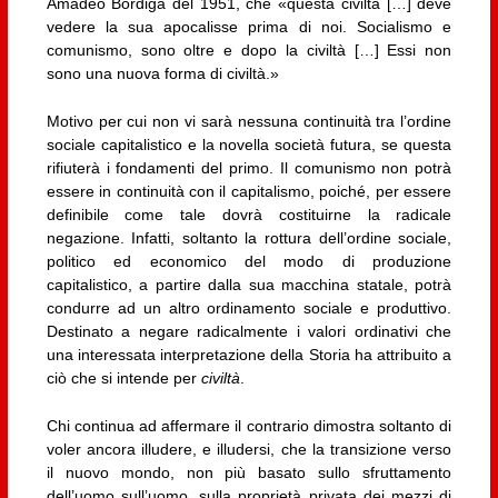
Amadeo Bordiga del 1951, che «questa civiltà […] deve
vedere la sua apocalisse prima di noi. Socialismo e
comunismo, sono oltre e dopo la civiltà […] Essi non
sono una nuova forma di civiltà.»
Motivo per cui non vi sarà nessuna continuità tra l’ordine
sociale capitalistico e la novella società futura, se questa
rifiuterà i fondamenti del primo. Il comunismo non potrà
essere in continuità con il capitalismo, poiché, per essere
definibile come tale dovrà costituirne la radicale
negazione. Infatti, soltanto la rottura dell’ordine sociale,
politico ed economico del modo di produzione
capitalistico, a partire dalla sua macchina statale, potrà
condurre ad un altro ordinamento sociale e produttivo.
Destinato a negare radicalmente i valori ordinativi che
una interessata interpretazione della Storia ha attribuito a
ciò che si intende per
civiltà
.
Chi continua ad affermare il contrario dimostra soltanto di
voler ancora illudere, e illudersi, che la transizione verso
il nuovo mondo, non più basato sullo sfruttamento
dell’uomo sull’uomo, sulla proprietà privata dei mezzi di