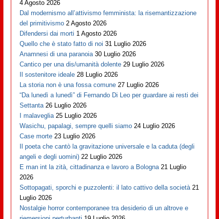
4 Agosto 2026
Dal modernismo all’attivismo femminista: la risemantizzazione
del primitivismo
2 Agosto 2026
Difendersi dai morti
1 Agosto 2026
Quello che è stato fatto di noi
31 Luglio 2026
Anamnesi di una paranoia
30 Luglio 2026
Cantico per una dis/umanità dolente
29 Luglio 2026
Il sostenitore ideale
28 Luglio 2026
La storia non è una fossa comune
27 Luglio 2026
“Da lunedì a lunedì” di Fernando Di Leo per guardare ai resti dei
Settanta
26 Luglio 2026
I malaveglia
25 Luglio 2026
Wasichu, papalagi, sempre quelli siamo
24 Luglio 2026
Case morte
23 Luglio 2026
Il poeta che cantò la gravitazione universale e la caduta (degli
angeli e degli uomini)
22 Luglio 2026
E man int la zità, cittadinanza e lavoro a Bologna
21 Luglio
2026
Sottopagati, sporchi e puzzolenti: il lato cattivo della società
21
Luglio 2026
Nostalgie horror contemporanee tra desiderio di un altrove e
riemersioni perturbanti
19 Luglio 2026