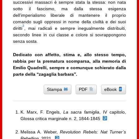
successivi massacri è sempre stata la stessa: non nata
sotto il fascismo, ma dalla stessa esigenza
dell’imperialismo liberale di mantenere il proprio
comando sugli oppressi in nome della civiltà e dei suoi
3
diritti
, mai radicali e sempre inegualmente distribuiti,
secondo linee in cui classe e colore si sovrappongono
senza sosta.
Dedicato con affetto, stima e, allo stesso tempo,
rabbia per la prematura scomparsa, alla memoria di
Emilio Quadrelli, sempre e comunque schierato dalla
parte della “zagaglia barbara”.
Stampa
PDF
eBook
K. Marx, F. Engels,
La sacra famiglia
, IV capitolo,
Glossa critica marginale n. 2, 1844-1845
Melissa A. Weber,
Revolution Rebels: Nat Turner’s
Rebellion
, 2021.