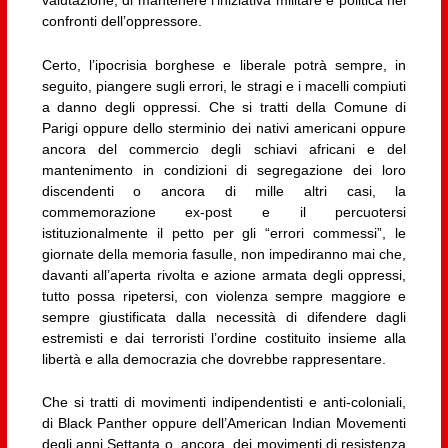
valutazione, di mantenere l’iniziativa militare e politica nei
confronti dell’oppressore.
Certo, l’ipocrisia borghese e liberale potrà sempre, in
seguito, piangere sugli errori, le stragi e i macelli compiuti
a danno degli oppressi. Che si tratti della Comune di
Parigi oppure dello sterminio dei nativi americani oppure
ancora del commercio degli schiavi africani e del
mantenimento in condizioni di segregazione dei loro
discendenti o ancora di mille altri casi, la
commemorazione ex-post e il percuotersi
istituzionalmente il petto per gli “errori commessi”, le
giornate della memoria fasulle, non impediranno mai che,
davanti all’aperta rivolta e azione armata degli oppressi,
tutto possa ripetersi, con violenza sempre maggiore e
sempre giustificata dalla necessità di difendere dagli
estremisti e dai terroristi l’ordine costituito insieme alla
libertà e alla democrazia che dovrebbe rappresentare.
Che si tratti di movimenti indipendentisti e anti-coloniali,
di Black Panther oppure dell’American Indian Movementi
degli anni Settanta o, ancora, dei movimenti di resistenza