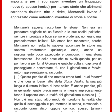
importante per il suo saper inventare un linguaggio
nuovo (e spesso ironico) per narrare storie che altrimenti
sarebbero risultate trite e ritrite, Montanelli invece è
apprezzato come autentico inventore di storie e notizie.
Montanelli sapeva raccontare le storie. Non era un
pensatore originale né un filosofo e le sue analisi politiche,
sempre improntate a buon senso e prudenza, non erano mai
particolarmente brillanti. Ma erano ben raccontate, perché
Montanelli non soltanto sapeva raccontare le storie ma
sapeva trasformare qualunque cosa, anche un
ragionamento poco azzeccato e pomposo, in una storia
interessante. Una delle cose che mi svelò quando, per un
po’, lavorai per lui al Giornale e qualche volta ci capitava di
passeggiare e conversare, fu che il giornalismo è
fabula
,
mito, rappresentazione, racconto.
[…] Questo per dire di che materia erano fatti i suoi
Incontri
e che idea si fosse fatto della
Storia d’Italia
, la sua più
lunga e duratura infilata di best seller. E anche per dire, più
in generale, quale precisamente o meglio imprecisamente
fosse il rapporto con la realtà del giornalismo classico […].
Non c’è mai stato altro modo di riprodurre la realtà che
quello di sceneggiarla e poi metterla in scena, elevandola a
racconto drammatico, oppure comico, spesso (ahinoi)