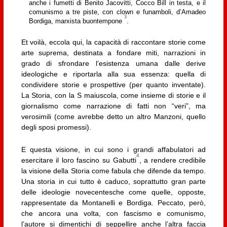
anche i fumetti di Benito Jacovitti, Cocco Bill in testa, e il
comunismo a tre piste, con clown e funamboli, d’Amadeo
3
Bordiga, marxista buontempone
.
Et voilà, eccola qui, la capacità di raccontare storie come
arte suprema, destinata a fondare miti, narrazioni in
grado di sfrondare l’esistenza umana dalle derive
ideologiche e riportarla alla sua essenza: quella di
condividere storie e prospettive (per quanto inventate).
La Storia, con la S maiuscola, come insieme di storie e il
giornalismo come narrazione di fatti non “veri”, ma
verosimili (come avrebbe detto un altro Manzoni, quello
degli sposi promessi).
E questa visione, in cui sono i grandi affabulatori ad
4
esercitare il loro fascino su Gabutti
, a rendere credibile
la visione della Storia come fabula che difende da tempo.
Una storia in cui tutto è caduco, soprattutto gran parte
delle ideologie novecentesche come quelle, opposte,
rappresentate da Montanelli e Bordiga. Peccato, però,
che ancora una volta, con fascismo e comunismo,
l’autore si dimentichi di seppellire anche l’altra faccia