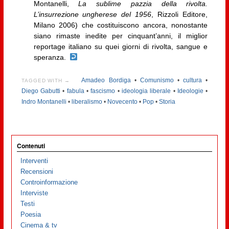
Montanelli,
La sublime pazzia della rivolta.
L’insurrezione ungherese del 1956
, Rizzoli Editore,
Milano 2006) che costituiscono ancora, nonostante
siano rimaste inedite per cinquant’anni, il miglior
reportage italiano su quei giorni di rivolta, sangue e
speranza.
Amadeo Bordiga
•
Comunismo
•
cultura
•
TAGGED WITH →
Diego Gabutti
•
fabula
•
fascismo
•
ideologia liberale
•
Ideologie
•
Indro Montanelli
•
liberalismo
•
Novecento
•
Pop
•
Storia
Contenuti
Interventi
Recensioni
Controinformazione
Interviste
Testi
Poesia
Cinema & tv