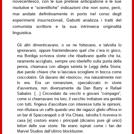
novecentesco, con le sue pretese anticipatorie e le sue
risolutive e “scientifiche” indicazioni che non sono, però,
mai andate definitivamente in porto nel corso degli
esperimenti insurrezionali, Gabutti analizza i tratti del
comunista scrittore e la sua intrinseca originalità
linguistica.
Gli altri dimenticavano, o se ne fottevano, e talvolta lo
ignoravano, oppure fraintendevano quel che c’era in gioco,
ma Bordiga scriveva storie che ribadivano quelle che lui,
raramente accigliato, sempre uno sberleffo sulla punta della
penna, chiamava con allegra serietà le Leggi della Storia:
due parole chiave che si lasciava sciogliere in bocca come
cioccolatini. Gli davano del «teorico», ma naturalmente non
lo era. Era un romanziere, specializzato in storie
d’avventura, non diversamente da Dan Barry e Rafael
Sabatini. […] Circondato da vecchi e giovani “compagni”,
come si chiamavano tra loro, il vecchio trottatore era gentile
con tutti, fingeva d’ascoltare con interesse tutte le opinioni,
non rifiutava un caffè quando uno dei ragazzi glielo offriva in
un bar di Spaccanapoli o di Via Chiaia, talvolta li riceveva in
casa [e] costoro erano i principali (diciamo pure gli unici)
lettori delle sue storie. Ne erano ispirati come i fan dei
Marvel Studios dall’ultimo blockbuster.