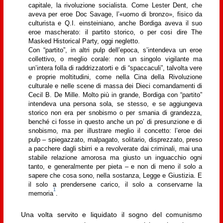
capitale, la rivoluzione socialista. Come Lester Dent, che
aveva per eroe Doc Savage, l’«uomo di bronzo», fisico da
culturista e Q.I. einsteiniano, anche Bordiga aveva il suo
eroe mascherato: il partito storico, o per cosi dire The
Masked Historical Party, oggi negletto.
Con “partito”, in altri pulp dell’epoca, s’intendeva un eroe
collettivo, o meglio corale: non un singolo vigilante ma
un’intera folla di raddrizzatorti e di “spaccaculi”, talvolta vere
e proprie moltitudini, come nella Cina della Rivoluzione
culturale e nelle scene di massa dei Dieci comandamenti di
Cecil B. De Mille. Molto più in grande, Bordiga con “partito”
intendeva una persona sola, se stesso, e se aggiungeva
storico non era per snobismo o per smania di grandezza,
benché ci fosse in questo anche un po’ di presunzione e di
snobismo, ma per illustrare meglio il concetto: l’eroe dei
pulp – spiegazzato, malpagato, solitario, disprezzato, preso
a pacchere dagli sbirri e a revolverate dai criminali, mai una
stabile relazione amorosa ma giusto un inguacchio ogni
tanto, e generalmente per pieta – e non di meno il solo a
sapere che cosa sono, nella sostanza, Legge e Giustizia. E
il solo a prendersene carico, il solo a conservarne la
1
memoria
.
Una volta servito e liquidato il sogno del comunismo