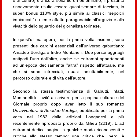
e al centro) è ancora soltanto un eufemismo, il presunto
rinnovamento risulta essere quasi sempre di facciata, in
super bonus 110% style, più simile ai classici “sepolcri
imbiancati” e niente affatto paragonabile all’arguzia e alla
vivacità dello sguardo del giornalista torinese.
In quest’ultima opera, per la prima volta insieme, sono
presenti due cardini essenziali dell’universo gabuttiano:
Amadeo Bordiga e Indro Montanelli. Due personaggi agli
antipodi l’uno dall’altro, anche se entrambi appartenenti
ad un’epoca decisamente ”altra” rispetto all’attuale, ma
che si sono intrecciati, quasi ineluttabilmente, nel
percorso culturale e di vita dell’autore.
Secondo la stessa testimonianza di Gabutti, infatti,
Montanelli lo invitò a scrivere per la pagina culturale del
Giornale proprio dopo aver letto il suo romanzo
Un’avventura di Amadeo Bordiga
, pubblicato per la prima
volta nel 1982 dalle edizioni Longanesi e più
recentemente riproposto proprio da Milieu (2019). E ad
entrambi dedica pagine in qualche modo riconoscenti e
critiche allo stesso tempo; una critica che, però, è