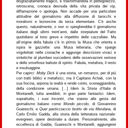
disgraziatamente tragico, e trasformandola in pettegolezzo,
retroscena, cronaca desnuda della vita privata dei vip,
diffamazione o apologia. Non accade per una particolare
attitudine del giornalismo alla diffusione di tarocchi e
moralismi e lezioncine da terza elementare. C’è anche
questo, naturalmente, o non si spiegherebbe il giornalismo
italiano degli ultimi trent’anni, dalle storpiature del Fatto
quotidiano al tono greve e impettito delle cazzullate. Ma
all’origine della fabula c’è in primis la Musa che orienta e
ispira le gazzette: una Musa letteraria, che sparge
virgolettati nelle cronache e aggiunge descrizioni vivaci e
sintetiche al plumbeo succedersi delle osservazioni seriose
e delle smorfiose battute di spirito. Fabula, metafora; il resto
e insulsaggine.
Per capirci:
Moby Dick
è una storia, un romanzo, per di più
con tratti biblici e metafisici, ma il Capitano Achab, con la
sua fiocina, arpiona la realtà e rende conto, sceneggiandola,
della condizione umana. […] Idem la
Storia d’Italia
di
Montanelli, tutta aneddoti, in gran parte fantastici. Idem,
soprattutto, i suoi
Incontri
, che stanno alle gesta del
giornalismo italiano come
Mondo piccolo
, di Giovannino
Guareschi, e
Quer pasticciaccio brutto de via Merulana
, di
Carlo Emilio Gadda, alla storia della letteratura nazionale:
evergreen, opere destinate a durare. Personalmente, alle
eccellenza di Gadda, Guareschi e Montanelli, aggiungerei