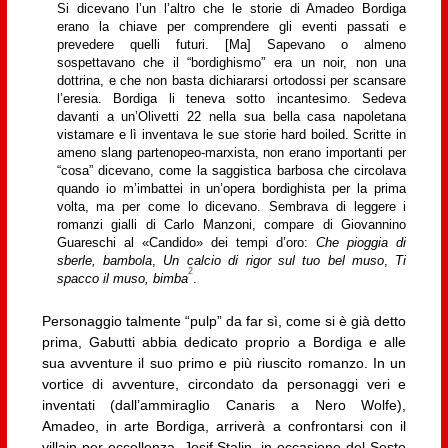
Si dicevano l’un l’altro che le storie di Amadeo Bordiga
erano la chiave per comprendere gli eventi passati e
prevedere quelli futuri. [Ma] Sapevano o almeno
sospettavano che il “bordighismo” era un noir, non una
dottrina, e che non basta dichiararsi ortodossi per scansare
l’eresia. Bordiga li teneva sotto incantesimo. Sedeva
davanti a un’Olivetti 22 nella sua bella casa napoletana
vistamare e lì inventava le sue storie hard boiled. Scritte in
ameno slang partenopeo-marxista, non erano importanti per
“cosa” dicevano, come la saggistica barbosa che circolava
quando io m’imbattei in un’opera bordighista per la prima
volta, ma per come lo dicevano. Sembrava di leggere i
romanzi gialli di Carlo Manzoni, compare di Giovannino
Guareschi al «Candido» dei tempi d’oro:
Che pioggia di
sberle, bambola
,
Un calcio di rigor sul tuo bel muso
,
Ti
2
spacco il muso, bimba
.
Personaggio talmente “pulp” da far sì, come si è già detto
prima, Gabutti abbia dedicato proprio a Bordiga e alle
sua avventure il suo primo e più riuscito romanzo. In un
vortice di avventure, circondato da personaggi veri e
inventati (dall’ammiraglio Canaris a Nero Wolfe),
Amadeo, in arte Bordiga, arriverà a confrontarsi con il
villain per eccellenza, Josif Stalin, in occasione del Sesto