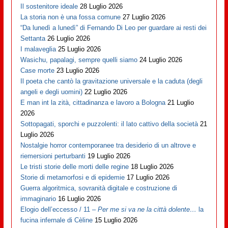
Il sostenitore ideale
28 Luglio 2026
La storia non è una fossa comune
27 Luglio 2026
“Da lunedì a lunedì” di Fernando Di Leo per guardare ai resti dei
Settanta
26 Luglio 2026
I malaveglia
25 Luglio 2026
Wasichu, papalagi, sempre quelli siamo
24 Luglio 2026
Case morte
23 Luglio 2026
Il poeta che cantò la gravitazione universale e la caduta (degli
angeli e degli uomini)
22 Luglio 2026
E man int la zità, cittadinanza e lavoro a Bologna
21 Luglio
2026
Sottopagati, sporchi e puzzolenti: il lato cattivo della società
21
Luglio 2026
Nostalgie horror contemporanee tra desiderio di un altrove e
riemersioni perturbanti
19 Luglio 2026
Le tristi storie delle morti delle regine
18 Luglio 2026
Storie di metamorfosi e di epidemie
17 Luglio 2026
Guerra algoritmica, sovranità digitale e costruzione di
immaginario
16 Luglio 2026
Elogio dell’eccesso / 11 –
Per me si va ne la città dolente…
la
fucina infernale di Cèline
15 Luglio 2026