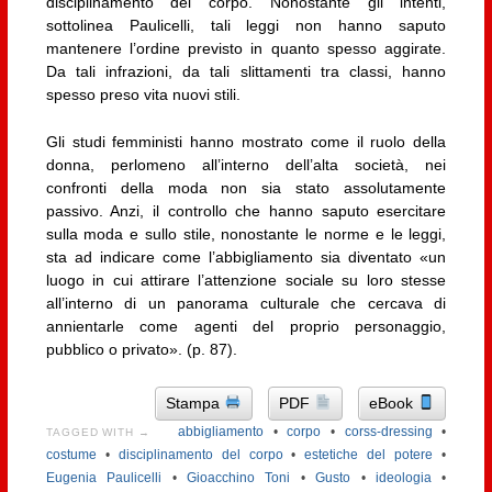
disciplinamento del corpo. Nonostante gli intenti,
sottolinea Paulicelli, tali leggi non hanno saputo
mantenere l’ordine previsto in quanto spesso aggirate.
Da tali infrazioni, da tali slittamenti tra classi, hanno
spesso preso vita nuovi stili.
Gli studi femministi hanno mostrato come il ruolo della
donna, perlomeno all’interno dell’alta società, nei
confronti della moda non sia stato assolutamente
passivo. Anzi, il controllo che hanno saputo esercitare
sulla moda e sullo stile, nonostante le norme e le leggi,
sta ad indicare come l’abbigliamento sia diventato «un
luogo in cui attirare l’attenzione sociale su loro stesse
all’interno di un panorama culturale che cercava di
annientarle come agenti del proprio personaggio,
pubblico o privato». (p. 87).
Stampa
PDF
eBook
abbigliamento
•
corpo
•
corss-dressing
•
TAGGED WITH →
costume
•
disciplinamento del corpo
•
estetiche del potere
•
Eugenia Paulicelli
•
Gioacchino Toni
•
Gusto
•
ideologia
•