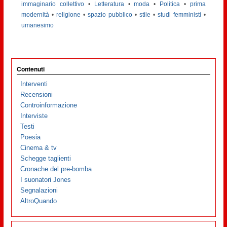
immaginario collettivo
•
Letteratura
•
moda
•
Politica
•
prima
modernità
•
religione
•
spazio pubblico
•
stile
•
studi femministi
•
umanesimo
Contenuti
Interventi
Recensioni
Controinformazione
Interviste
Testi
Poesia
Cinema & tv
Schegge taglienti
Cronache del pre-bomba
I suonatori Jones
Segnalazioni
AltroQuando