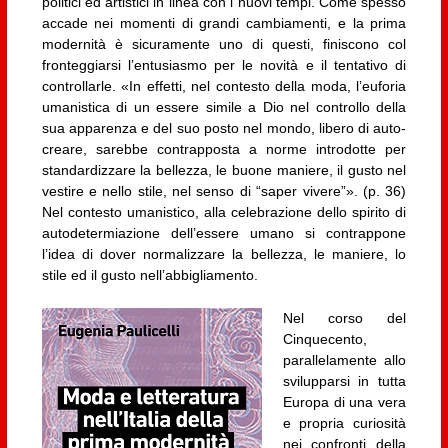
politici ed artistici in linea con i nuovi tempi. Come spesso
accade nei momenti di grandi cambiamenti, e la prima
modernità è sicuramente uno di questi, finiscono col
fronteggiarsi l’entusiasmo per le novità e il tentativo di
controllarle. «In effetti, nel contesto della moda, l’euforia
umanistica di un essere simile a Dio nel controllo della
sua apparenza e del suo posto nel mondo, libero di auto-
creare, sarebbe contrapposta a norme introdotte per
standardizzare la bellezza, le buone maniere, il gusto nel
vestire e nello stile, nel senso di “saper vivere”». (p. 36)
Nel contesto umanistico, alla celebrazione dello spirito di
autodetermiazione dell’essere umano si contrappone
l’idea di dover normalizzare la bellezza, le maniere, lo
stile ed il gusto nell’abbigliamento.
Nel corso del
Cinquecento,
parallelamente allo
svilupparsi in tutta
Europa di una vera
e propria curiosità
nei confronti della