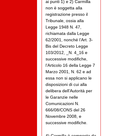
ai punti 1) e 2) Carmilla
non è soggetta alla
registrazione presso il
Tribunale, ossia alla
Legge 1948 N. 47,
richiamata dalla Legge
62/2001, nonché l’Art. 3-
Bis del Decreto Legge
103/2012, _N. 4_16 e
successive modifiche,
l’Articolo 16 della Legge 7
Marzo 2001, N. 62 e ad
essa non si applicano le
disposizioni di cui alla
delibera dell'Autorità per
le Garanzie nelle
Comunicazioni N.
666/08/CONS del 26
Novembre 2008, e
successive modifiche.
4) Carmilla è composta da