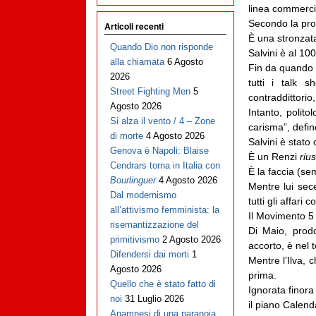
linea commerci
Secondo la pro
Articoli recenti
È una stronzat
Quando Dio non risponde
Salvini è al 1
alla chiamata
6 Agosto
Fin da quando h
2026
tutti i talk 
Street Fighting Men
5
contraddittorio,
Agosto 2026
Intanto, politol
Si alza il vento / 4 – Zone
carisma”, defin
di morte
4 Agosto 2026
Salvini è stato
Genova è Napoli: Blaise
È un Renzi
rius
Cendrars torna in Italia con
È la faccia (sem
Bourlinguer
4 Agosto 2026
Mentre lui sece
Dal modernismo
tutti gli affar
all’attivismo femminista: la
Il Movimento 5 
risemantizzazione del
Di Maio, prod
primitivismo
2 Agosto 2026
accorto, è nel 
Difendersi dai morti
1
Mentre l’Ilva, 
Agosto 2026
prima.
Quello che è stato fatto di
Ignorata finora
noi
31 Luglio 2026
il piano Calen
Anamnesi di una paranoia