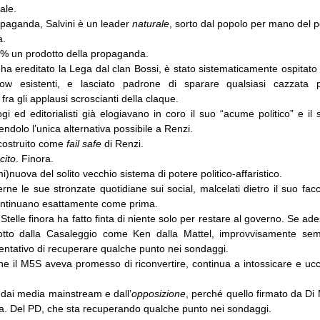
ale.
paganda, Salvini è un leader
naturale
, sorto dal popolo per mano del p
a.
00% un prodotto della propaganda.
a ereditato la Lega dal clan Bossi, è stato sistematicamente ospitato 
show esistenti, e lasciato padrone di sparare qualsiasi cazzata
 fra gli applausi scroscianti della claque.
ogi ed editorialisti già elogiavano in coro il suo “acume politico” e il s
endolo l’unica alternativa possibile a Renzi.
 costruito come
fail safe
di Renzi.
cito
. Finora.
i)nuova del solito vecchio sistema di potere politico-affaristico.
rne le sue stronzate quotidiane sui social, malcelati dietro il suo fa
i continuano esattamente come prima.
Stelle finora ha fatto finta di niente solo per restare al governo. Se a
otto dalla Casaleggio come Ken dalla Mattel, improvvisamente se
tentativo di recuperare qualche punto nei sondaggi.
che il M5S aveva promesso di riconvertire, continua a intossicare e uc
 dai media mainstream e dall’
opposizione
, perché quello firmato da Di M
da. Del PD, che sta recuperando qualche punto nei sondaggi.