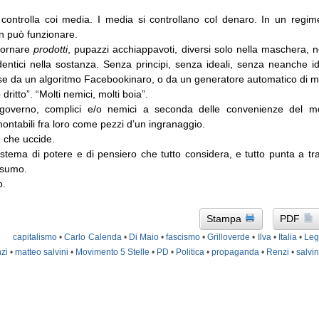
 controlla coi media. I media si controllano col denaro. In un regime 
 può funzionare.
fornare
prodotti
, pupazzi acchiappavoti, diversi solo nella maschera, n
 identici nella sostanza. Senza principi, senza ideali, senza neanche 
se da un algoritmo Facebookinaro, o da un generatore automatico di mo
ritto”. “Molti nemici, molti boia”.
overno, complici e/o nemici a seconda delle convenienze del m
montabili fra loro come pezzi d’un ingranaggio.
 che uccide.
istema di potere e di pensiero che tutto considera, e tutto punta a t
nsumo.
o.
Stampa
PDF
capitalismo
•
Carlo Calenda
•
Di Maio
•
fascismo
•
Grilloverde
•
Ilva
•
Italia
•
Leg
zi
•
matteo salvini
•
Movimento 5 Stelle
•
PD
•
Politica
•
propaganda
•
Renzi
•
salvin