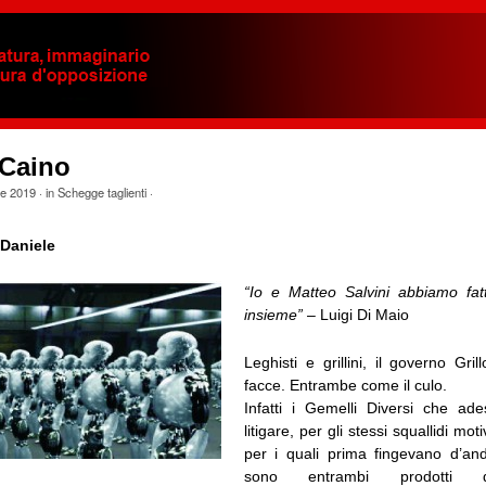
 Caino
le 2019
· in
Schegge taglienti
·
Daniele
“Io e Matteo Salvini abbiamo fat
insieme”
– Luigi Di Maio
Leghisti e grillini, il governo Gr
facce. Entrambe come il culo.
Infatti i Gemelli Diversi che ad
litigare, per gli stessi squallidi moti
per i quali prima fingevano d’an
sono entrambi prodotti d