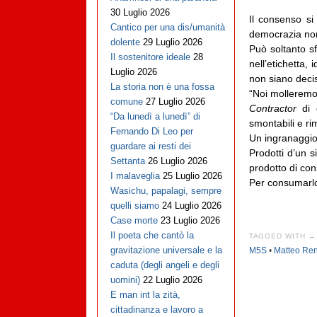
30 Luglio 2026
Il consenso si
Cantico per una dis/umanità
democrazia non
dolente
29 Luglio 2026
Può soltanto s
Il sostenitore ideale
28
nell’etichetta,
Luglio 2026
non siano deci
La storia non è una fossa
“Noi molleremo d
comune
27 Luglio 2026
Contractor
di g
“Da lunedì a lunedì” di
smontabili e ri
Fernando Di Leo per
Un ingranaggio
guardare ai resti dei
Prodotti d’un s
Settanta
26 Luglio 2026
prodotto di co
I malaveglia
25 Luglio 2026
Per consumarl
Wasichu, papalagi, sempre
quelli siamo
24 Luglio 2026
Case morte
23 Luglio 2026
Il poeta che cantò la
TAGGED WITH →
gravitazione universale e la
M5S
•
Matteo Ren
caduta (degli angeli e degli
uomini)
22 Luglio 2026
E man int la zità,
cittadinanza e lavoro a