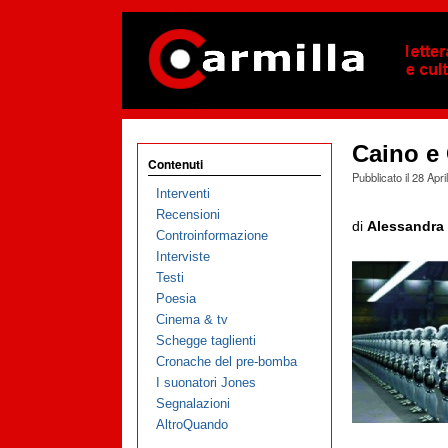
Caino e
Contenuti
Pubblicato il
28 Apri
Interventi
Recensioni
di
Alessandra 
Controinformazione
Interviste
Testi
Poesia
Cinema & tv
Schegge taglienti
Cronache del pre-bomba
I suonatori Jones
Segnalazioni
AltroQuando