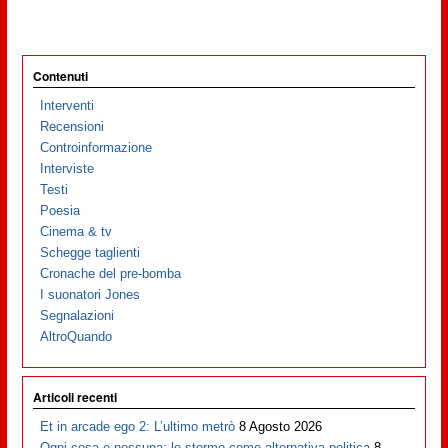
Contenuti
Interventi
Recensioni
Controinformazione
Interviste
Testi
Poesia
Cinema & tv
Schegge taglienti
Cronache del pre-bomba
I suonatori Jones
Segnalazioni
AltroQuando
Articoli recenti
Et in arcade ego 2: L’ultimo metrò
8 Agosto 2026
Ogni cosa e nessuna: lo stormo come alternativa politica
8