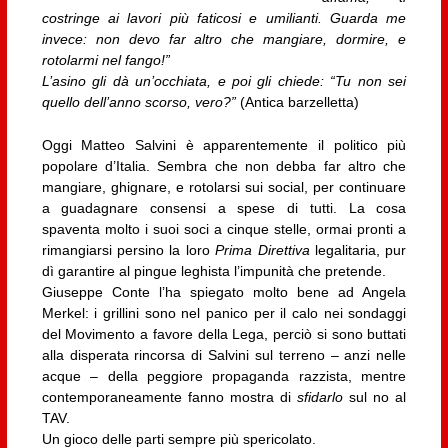
costringe ai lavori più faticosi e umilianti. Guarda me
invece: non devo far altro che mangiare, dormire, e
rotolarmi nel fango!”
L’asino gli dà un’occhiata, e poi gli chiede: “Tu non sei
quello dell’anno scorso, vero?”
(Antica barzelletta)
Oggi Matteo Salvini è apparentemente il politico più
popolare d’Italia. Sembra che non debba far altro che
mangiare, ghignare, e rotolarsi sui social, per continuare
a guadagnare consensi a spese di tutti. La cosa
spaventa molto i suoi soci a cinque stelle, ormai pronti a
rimangiarsi persino la loro
Prima Direttiva
legalitaria, pur
dì garantire al pingue leghista l’impunità che pretende.
Giuseppe Conte l’ha spiegato molto bene ad Angela
Merkel: i grillini sono nel panico per il calo nei sondaggi
del Movimento a favore della Lega, perciò si sono buttati
alla disperata rincorsa di Salvini sul terreno – anzi nelle
acque – della peggiore propaganda razzista, mentre
contemporaneamente fanno mostra di
sfidarlo
sul no al
TAV.
Un gioco delle parti sempre più spericolato.