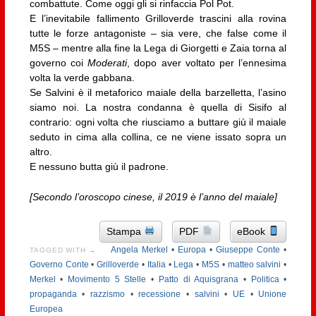
combattute. Come oggi gli si rinfaccia Pol Pot.
E l’inevitabile fallimento Grilloverde trascini alla rovina
tutte le forze antagoniste – sia vere, che false come il
M5S – mentre alla fine la Lega di Giorgetti e Zaia torna al
governo coi
Moderati
, dopo aver voltato per l’ennesima
volta la verde gabbana.
Se Salvini è il metaforico maiale della barzelletta, l’asino
siamo noi. La nostra condanna è quella di Sisifo al
contrario: ogni volta che riusciamo a buttare giù il maiale
seduto in cima alla collina, ce ne viene issato sopra un
altro.
E nessuno butta giù il padrone.
[Secondo l’oroscopo cinese, il 2019 è l’anno del maiale]
Stampa
PDF
eBook
Angela Merkel
•
Europa
•
Giuseppe Conte
•
TAGGED WITH →
Governo Conte
•
Grilloverde
•
Italia
•
Lega
•
M5S
•
matteo salvini
•
Merkel
•
Movimento 5 Stelle
•
Patto di Aquisgrana
•
Politica
•
propaganda
•
razzismo
•
recessione
•
salvini
•
UE
•
Unione
Europea