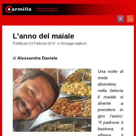
L’anno del maiale
Pubblicato il
3 Febbraio 2019
· in
Schegge taglienti
·
di
Alessandra Daniele
Una notte di
metà
dicembre,
nella fattoria
il maiale si
diverte a
prendere in
giro l’asino:
“Il padrone ti
bastona, ti
affama, ti