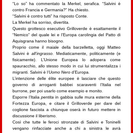
“Lo so” ha commentato la Merkel, serafica. “Salvini è
contro Francia e Germania?” Ha chiesto.
“Salvini è contro tutti” ha risposto Conte.
La Merkel ha sorriso, divertita.
Questo grottesco esecutivo Grilloverde è esattamente il
“Nemico” del quale lei e l’Europa carolingia del Patto di
Aquisgrana hanno bisogno.
Proprio come il maiale della barzelletta, oggi Matteo
Salvini è
all’ingrasso
. Mediaticamente, politicamente (e
fisicamente). L’Unione Europea lo adopera come
spauracchio, allo stesso modo in cui lui strumentalizza i
migranti. Salvini è l
‘Uomo Nero
d’Europa.
L’intenzione delle élite europee è lasciare che questo
governo di arroganti babbei scaraventi l’Italia nel
burrone, per poi usarlo come esempio e monito.
Esporre l’Italia
pentita
in gabbia sulle mura esterne della
Fortezza Europa, e citare il Grilloverde per dare del
coglione fascista a chiunque oserà in futuro mettere in
discussione il liberismo.
Così che tutte le feroci stronzate di Salvini e Toninelli
vengano rinfacciate anche a chi a sinistra le avrà