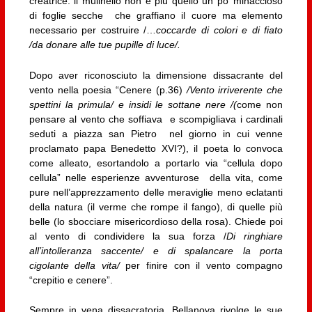
creatrice: il mulinello non è più quello un po’ minaccioso
di foglie secche che graffiano il cuore ma elemento
necessario per costruire /…
coccarde di colori e di fiato
/da donare alle tue pupille di luce/.
Dopo aver riconosciuto la dimensione dissacrante del
vento nella poesia “Cenere (p.36)
/Vento irriverente che
spettini la primula/ e insidi le sottane nere /(
come non
pensare al vento che soffiava e scompigliava i cardinali
seduti a piazza san Pietro nel giorno in cui venne
proclamato papa Benedetto XVI?), il poeta lo convoca
come alleato, esortandolo a portarlo via “cellula dopo
cellula” nelle esperienze avventurose della vita, come
pure nell’apprezzamento delle meraviglie meno eclatanti
della natura (il verme che rompe il fango), di quelle più
belle (lo sbocciare misericordioso della rosa). Chiede poi
al vento di condividere la sua forza /
Di ringhiare
all’intolleranza saccente/ e di spalancare la porta
cigolante della vita/
per finire con il vento compagno
“crepitio e cenere”.
Sempre in vena dissacratoria, Bellanova rivolge le sue