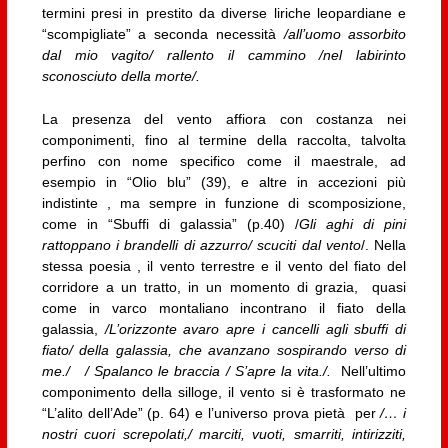
termini presi in prestito da diverse liriche leopardiane e
“scompigliate” a seconda necessità
/all’uomo assorbito
dal mio vagito/ rallento il cammino /nel labirinto
sconosciuto della morte/.
La presenza del vento affiora con costanza nei
componimenti, fino al termine della raccolta, talvolta
perfino con nome specifico come il maestrale, ad
esempio in “Olio blu” (39), e altre in accezioni più
indistinte , ma sempre in funzione di scomposizione,
come in “Sbuffi di galassia” (p.40) /
Gli aghi di pini
rattoppano i brandelli di azzurro/ scuciti dal vento
/. Nella
stessa poesia , il vento terrestre e il vento del fiato del
corridore a un tratto, in un momento di grazia, quasi
come in varco montaliano incontrano il fiato della
galassia,
/L’orizzonte avaro apre i cancelli agli sbuffi di
fiato/ della galassia, che avanzano sospirando verso di
me./ / Spalanco le braccia / S’apre la vita./.
Nell’ultimo
componimento della silloge, il vento si è trasformato ne
“L’alito dell’Ade” (p. 64) e l’universo prova pietà per
/… i
nostri cuori screpolati,/ marciti, vuoti, smarriti, intirizziti,