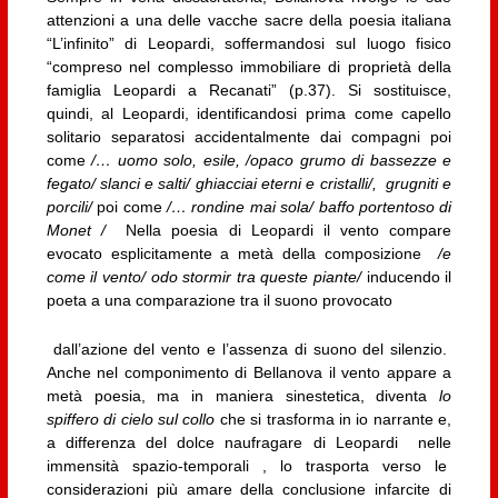
attenzioni a una delle vacche sacre della poesia italiana
“L’infinito” di Leopardi, soffermandosi sul luogo fisico
“compreso nel complesso immobiliare di proprietà della
famiglia Leopardi a Recanati” (p.37). Si sostituisce,
quindi, al Leopardi, identificandosi prima come capello
solitario separatosi accidentalmente dai compagni poi
come
/… uomo solo, esile, /opaco grumo di bassezze e
fegato/ slanci e salti/ ghiacciai eterni e cristalli/, grugniti e
porcili/
poi come
/… rondine mai sola/ baffo portentoso di
Monet /
Nella poesia di Leopardi il vento compare
evocato esplicitamente a metà della composizione
/e
come il vento/ odo stormir tra queste piante/
inducendo il
poeta a una comparazione tra il suono provocato
dall’azione del vento e l’assenza di suono del silenzio.
Anche nel componimento di Bellanova il vento appare a
metà poesia, ma in maniera sinestetica, diventa
lo
spiffero di cielo sul collo
che si trasforma in io narrante e,
a differenza del dolce naufragare di Leopardi nelle
immensità spazio-temporali , lo trasporta verso le
considerazioni più amare della conclusione infarcite di