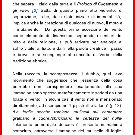
che separa il cielo dalla terra e il
Prologo di Gilgamesh e
gli inferi
[3]
tratta di questo primo atto violento, di
separazione, che, dallo stato iniziale di immutabilità,
implica anche la creazione di qualcosa di nuovo, il moto e
il mutamento. Da questa prima accezione del vento
come elemento di dinamismo, seguendo i sentieri del
mito e della religione, si può arrivare per analogia al
soffio vitale, al fiato, e da lì alla parola creatrice il passo
è breve e si ricongiunge al concetto di Verbo della
tradizione ebraica.
Nella raccolta, la scompostezza, il dubbio, quel lieve
movimento che suggerisce che l’essenza della cosa
potrebbe non corrispondere esattamente alla sua
immagine sono spesso metaforicamente introdotti da una
folata di vento. In alcuni casi il vento non è menzionato
direttamente; ad esempio ne “I pipistrelli e la luna” (p.12)
/Le foglie secche rotolano mulinelli sul cemento/e
graffiano il cuore,/sbriciolano le certezze del nulla/
l’elemento primordiale di caos è presente in maniera
sottaciuta, attraverso l’immagine del mulinello di foglie