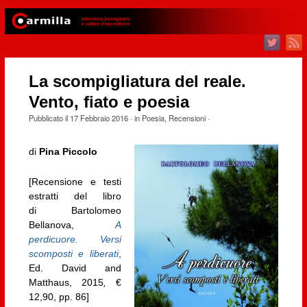
La scompigliatura del reale.
Vento, fiato e poesia
Pubblicato il
17 Febbraio 2016
· in
Poesia
,
Recensioni
·
di
Pina Piccolo
[Recensione e testi
estratti del libro
di Bartolomeo
Bellanova,
A
perdicuore. Versi
scomposti e liberati
,
Ed. David and
Matthaus, 2015
,
€
12,90, pp. 86]