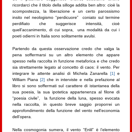
ricordarci che il titolo della silloge addita ben altro: cioè la
scompostezza, la liberazione e un certo parossismo
insito nel neologismo “perdicuore” coniato sul termine
perdifiato che suggerisce intensità, cioè
quell’accanimento, di cui sopra, una modalità da cui i
poeti odierni in Italia sono solitamente avulsi.
Partendo da questa osservazione credo che valga la
pena soffermarsi su un altro elemento che appare
spesso nella raccolta in funzione metaforica e che credo
sia strettamente legato al concetto di caos: il vento. Per
integrare le attente analisi di Michela Zanarella
[1]
e
William Piana
[2]
che in interviste e nella prefazione al
libro si sono soffermati sul carattere di istantanea della
sua poesia, la sua ipotetica appartenenza al filone di
“poesia civile”, la funzione della luna, spesso evocata
nella raccolta, in questo breve saggio proporrei un
approfondimento della funzione del vento nell’economia
dell’opera.
Nella cosmogonia sumera, il vento “Enlil” è l’elemento