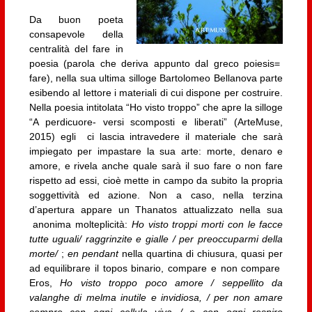
Da buon poeta
consapevole della
centralità del fare in
poesia (parola che deriva appunto dal greco poiesis=
fare), nella sua ultima silloge Bartolomeo Bellanova parte
esibendo al lettore i materiali di cui dispone per costruire.
Nella poesia intitolata “Ho visto troppo” che apre la silloge
“A perdicuore- versi scomposti e liberati” (ArteMuse,
2015) egli ci lascia intravedere il materiale che sarà
impiegato per impastare la sua arte: morte, denaro e
amore, e rivela anche quale sarà il suo fare o non fare
rispetto ad essi, cioè mette in campo da subito la propria
soggettività ed azione. Non a caso, nella terzina
d’apertura appare un Thanatos attualizzato nella sua
anonima molteplicità:
Ho visto troppi morti con le facce
tutte uguali/ raggrinzite e gialle / per preoccuparmi della
morte/
;
en pendant
nella quartina di chiusura, quasi per
ad equilibrare il topos binario, compare e non compare
Eros,
Ho visto troppo poco amore / seppellito da
valanghe di melma inutile e invidiosa, / per non amare