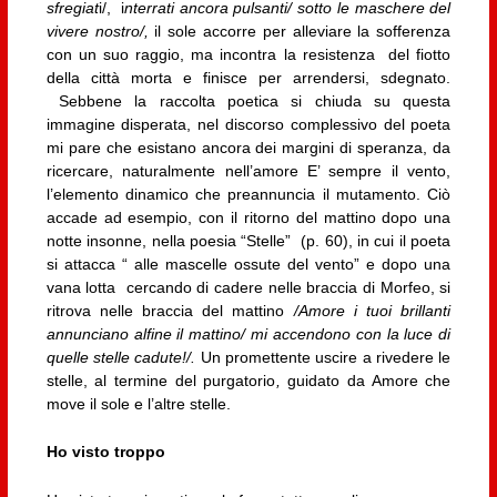
sfregiat
i/, i
nterrati ancora pulsanti/ sotto le maschere del
vivere nostro/,
il sole accorre per alleviare la sofferenza
con un suo raggio, ma incontra la resistenza del fiotto
della città morta e finisce per arrendersi, sdegnato.
Sebbene la raccolta poetica si chiuda su questa
immagine disperata, nel discorso complessivo del poeta
mi pare che esistano ancora dei margini di speranza, da
ricercare, naturalmente nell’amore E’ sempre il vento,
l’elemento dinamico che preannuncia il mutamento. Ciò
accade ad esempio, con il ritorno del mattino dopo una
notte insonne, nella poesia “Stelle” (p. 60), in cui il poeta
si attacca “ alle mascelle ossute del vento” e dopo una
vana lotta cercando di cadere nelle braccia di Morfeo, si
ritrova nelle braccia del mattino
/Amore i tuoi brillanti
annunciano alfine il mattino/ mi accendono con la luce di
quelle stelle cadute!/.
Un promettente uscire a rivedere le
stelle, al termine del purgatorio
,
guidato da Amore che
move il sole e l’altre stelle.
Ho visto troppo