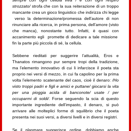
sempre con ogni cellula viva / e con ogni respiro
strozzato/
strofa che con la sua reiterazione di un troppo
mancante crea un gioco linguistico che indirizza chi legge
verso la determinazione/promessa dell’autore di non
rinunciare alla ricerca, in prima persona, dell’amore (visto
che manca), nonostante tutto. Infatti, è quasi con
accanimento egli promette di dedicare a tale missione
fin la parte più piccola di sé, la cellula.
Sebbene rieditati per suggerire l’attualità, Eros e
Thanatos rimangono pur sempre tropi della tradizione,
ma l’elemento innovativo di cui li infarcisce il poeta sta
proprio nei versi di mezzo, in cui fa capolino per la prima
volta l’elemento scatenante del caos, cioè il denaro:
/Ho
visto troppi padri e figli e amici e puttane/ giocarsi la vita
per una pioggia acida di banconote/ usate / per
occuparmi di soldi/
. Forse seguendo la scia di questo
importante ingrediente dell’impasto, il denaro, si può
arrivare alle molteplici forme di squilibrio che il poeta
presenta nei suoi versi, a diversi livelli e in diversi registri.
Se il plasmare suggerisce ordine, dobbiamo anche