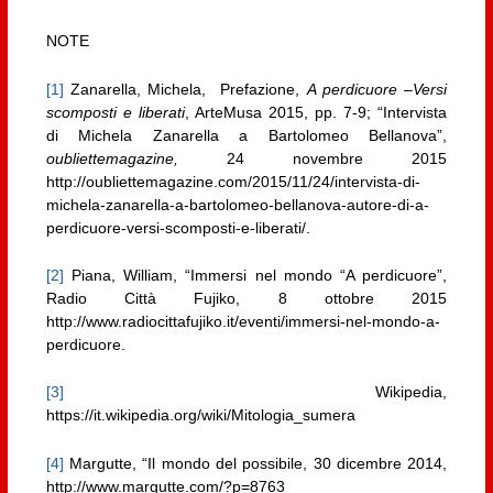
NOTE
[1]
Zanarella, Michela, Prefazione,
A perdicuore –Versi
scomposti e liberati
, ArteMusa 2015, pp. 7-9; “Intervista
di Michela Zanarella a Bartolomeo Bellanova”,
oubliettemagazine,
24 novembre 2015
http://oubliettemagazine.com/2015/11/24/intervista-di-
michela-zanarella-a-bartolomeo-bellanova-autore-di-a-
perdicuore-versi-scomposti-e-liberati/.
[2]
Piana, William, “Immersi nel mondo “A perdicuore”,
Radio Città Fujiko, 8 ottobre 2015
http://www.radiocittafujiko.it/eventi/immersi-nel-mondo-a-
perdicuore.
[3]
Wikipedia,
https://it.wikipedia.org/wiki/Mitologia_sumera
[4]
Margutte, “Il mondo del possibile, 30 dicembre 2014,
http://www.margutte.com/?p=8763