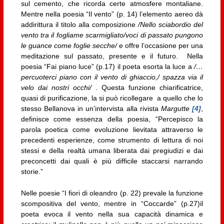
sul cemento, che ricorda certe atmosfere montaliane.
Mentre nella poesia “Il vento” (p. 14) l’elemento aereo dà
addirittura il titolo alla composizione
/Nello sciabordio del
vento tra il fogliame scarmigliato/voci di passato pungono
le guance come foglie secche/
e offre l’occasione per una
meditazione sul passato, presente e il futuro. Nella
poesia “Fai piano luce” (p.17) il poeta esorta la luce a
/…
percuoterci piano con il vento di ghiaccio,/ spazza via il
velo dai nostri occhi/
. Questa funzione chiarificatrice,
quasi di purificazione, la si può ricollegare a quello che lo
stesso Bellanova in un’intervista alla rivista
Margutte
[4]
,
definisce come essenza della poesia, “Percepisco la
parola poetica come evoluzione lievitata attraverso le
precedenti esperienze, come strumento di lettura di noi
stessi e della realtà umana liberata dai pregiudizi e dai
preconcetti dai quali è più difficile staccarsi narrando
storie.”
Nelle poesie “I fiori di oleandro (p. 22) prevale la funzione
scompositiva del vento, mentre in “Coccarde” (p.27)il
poeta evoca il vento nella sua capacità dinamica e