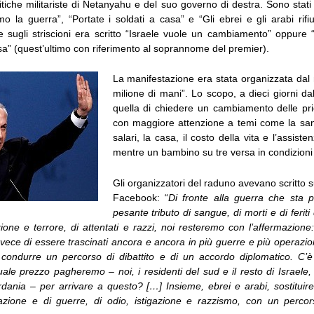
litiche militariste di Netanyahu e del suo governo di destra. Sono stati
 la guerra”, “Portate i soldati a casa” e “Gli ebrei e gli arabi rifi
 sugli striscioni era scritto “Israele vuole un cambiamento” oppure “Bi
a” (quest’ultimo con riferimento al soprannome del premier).
La manifestazione era stata organizzata da
milione di mani”. Lo scopo, a dieci giorni dal
quella di chiedere un cambiamento delle prio
con maggiore attenzione a temi come la sanit
salari, la casa, il costo della vita e l’assiste
mentre un bambino su tre versa in condizioni 
Gli organizzatori del raduno avevano scritto s
Facebook: “
Di fronte alla guerra che sta 
pesante tributo di sangue, di morti e di ferit
uzione e terrore, di attentati e razzi, noi resteremo con l’affermazion
vece di essere trascinati ancora e ancora in più guerre e più operazioni
condurre un percorso di dibattito e di un accordo diplomatico. C’
ale prezzo pagheremo – noi, i residenti del sud e il resto di Israele, e
dania – per arrivare a questo? […] Insieme, ebrei e arabi, sostitui
azione e di guerre, di odio, istigazione e razzismo, con un percor