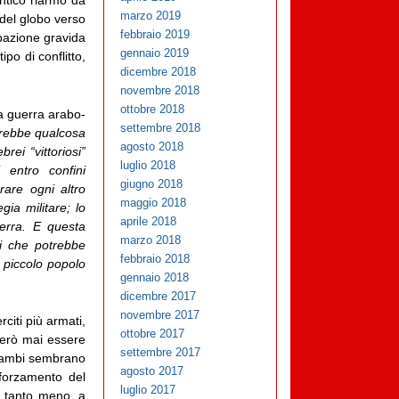
entico riarmo da
marzo 2019
 del globo verso
febbraio 2019
ipazione gravida
gennaio 2019
ipo di conflitto,
dicembre 2018
novembre 2018
ottobre 2018
ma guerra arabo-
settembre 2018
arebbe qualcosa
agosto 2018
rei “vittoriosi”
luglio 2018
 entro confini
giugno 2018
rare ogni altro
maggio 2018
gia militare; lo
aprile 2018
erra. E questa
marzo 2018
i che potrebbe
febbraio 2018
 piccolo popolo
gennaio 2018
dicembre 2017
novembre 2017
citi più armati,
ottobre 2017
però mai essere
settembre 2017
trambi sembrano
agosto 2017
fforzamento del
luglio 2017
é, tanto meno, a