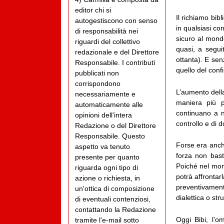
editor chi si
Il richiamo bi
autogestiscono con senso
in qualsiasi co
di responsabilità nei
sicuro al mondo
riguardi del collettivo
quasi, a seguit
redazionale e del Direttore
ottanta). E sen
Responsabile. I contributi
quello del conf
pubblicati non
corrispondono
L’aumento dell
necessariamente e
maniera più p
automaticamente alle
continuano a 
opinioni dell'intera
controllo e di d
Redazione o del Direttore
Responsabile. Questo
Forse era anche
aspetto va tenuto
forza non bast
presente per quanto
Poiché nel mome
riguarda ogni tipo di
potrà affrontarl
azione o richiesta, in
preventivament
un'ottica di composizione
dialettica o st
di eventuali contenziosi,
contattando la Redazione
Oggi Bibi, l’o
tramite l'e-mail sotto