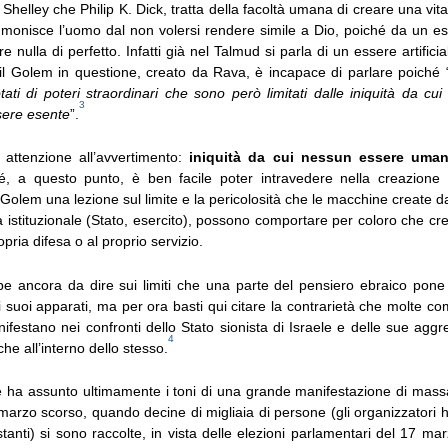
Shelley che Philip K. Dick, tratta della facoltà umana di creare una vita 
monisce l’uomo dal non volersi rendere simile a Dio, poiché da un es
 nulla di perfetto. Infatti già nel Talmud si parla di un essere artifici
l Golem in questione, creato da Rava, è incapace di parlare poiché 
tati di poteri straordinari che sono però limitati dalle iniquità da c
3
ere esente
”.
attenzione all’avvertimento:
iniquità da cui nessun essere uma
é, a questo punto, è ben facile poter intravedere nella creazione
 Golem una lezione sul limite e la pericolosità che le macchine create 
a istituzionale (Stato, esercito), possono comportare per coloro che cr
pria difesa o al proprio servizio.
be ancora da dire sui limiti che una parte del pensiero ebraico pone 
 suoi apparati, ma per ora basti qui citare la contrarietà che molte c
estano nei confronti dello Stato sionista di Israele e delle sue aggre
4
he all’interno dello stesso.
e ha assunto ultimamente i toni di una grande manifestazione di massa
marzo scorso, quando decine di migliaia di persone (gli organizzatori 
anti) si sono raccolte, in vista delle elezioni parlamentari del 17 ma