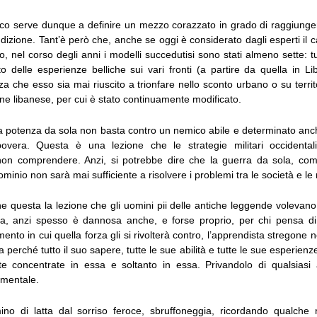
blico serve dunque a definire un mezzo corazzato in grado di raggiunge
ndizione. Tant’è però che, anche se oggi è considerato dagli esperti il 
, nel corso degli anni i modelli succedutisi sono stati almeno sette: tut
o delle esperienze belliche sui vari fronti (a partire da quella in L
za che esso sia mai riuscito a trionfare nello sconto urbano o su territor
ine libanese, per cui è stato continuamente modificato.
a potenza da sola non basta contro un nemico abile e determinato anc
overa. Questa è una lezione che le strategie militari occidentali
non comprendere. Anzi, si potrebbe dire che la guerra da sola, com
ominio non sarà mai sufficiente a risolvere i problemi tra le società e le 
 questa la lezione che gli uomini pii delle antiche leggende volevano
a, anzi spesso è dannosa anche, e forse proprio, per chi pensa di
nto in cui quella forza gli si rivolterà contro, l’apprendista stregone
a perché tutto il suo sapere, tutte le sue abilità e tutte le sue esperien
e concentrate in essa e soltanto in essa. Privandolo di qualsiasi al
rumentale.
mino di latta dal sorriso feroce, sbruffoneggia, ricordando qualche 