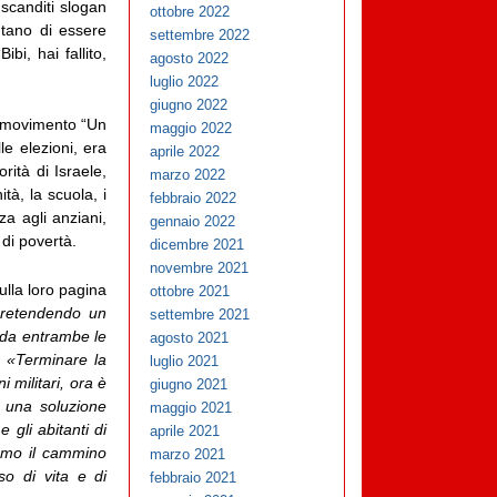
 scanditi slogan
ottobre 2022
utano di essere
settembre 2022
bi, hai fallito,
agosto 2022
luglio 2022
giugno 2022
l movimento “Un
maggio 2022
le elezioni, era
aprile 2022
rità di Israele,
marzo 2022
à, la scuola, i
febbraio 2022
nza agli anziani,
gennaio 2022
di povertà.
dicembre 2021
novembre 2021
ulla loro pagina
ottobre 2021
pretendendo un
settembre 2021
i da entrambe le
agosto 2021
e: «Terminare la
luglio 2021
 militari, ora è
giugno 2021
è una soluzione
maggio 2021
 gli abitanti di
aprile 2021
remo il cammino
marzo 2021
so di vita e di
febbraio 2021