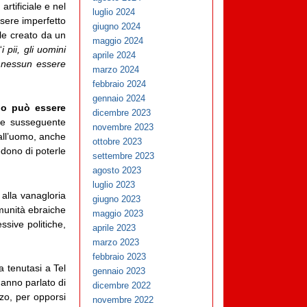
artificiale e nel
luglio 2024
sere imperfetto
giugno 2024
ale creato da un
maggio 2024
“
i pii, gli uomini
aprile 2024
ui nessun essere
marzo 2024
febbraio 2024
gennaio 2024
no può essere
dicembre 2023
 e susseguente
novembre 2023
dall’uomo, anche
ottobre 2023
edono di poterle
settembre 2023
agosto 2023
luglio 2023
alla vanagloria
giugno 2023
omunità ebraiche
maggio 2023
ssive politiche,
aprile 2023
marzo 2023
febbraio 2023
 tenutasi a Tel
gennaio 2023
hanno parlato di
dicembre 2022
rzo, per opporsi
novembre 2022