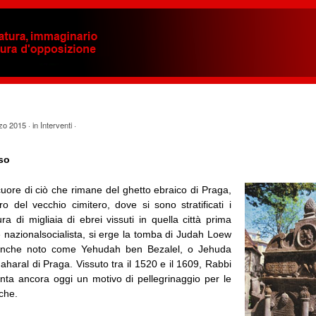
zo 2015
· in
Interventi
·
so
uore di ciò che rimane del ghetto ebraico di Praga,
o del vecchio cimitero, dove si sono stratificati i
ura di migliaia di ebrei vissuti in quella città prima
e nazionalsocialista, si erge la tomba di Judah Loew
anche noto come Yehudah ben Bezalel, o Jehuda
aral di Praga. Vissuto tra il 1520 e il 1609, Rabbi
ta ancora oggi un motivo di pellegrinaggio per le
che.