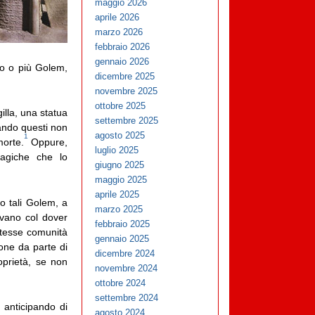
maggio 2026
aprile 2026
marzo 2026
febbraio 2026
gennaio 2026
o o più Golem,
dicembre 2025
novembre 2025
ottobre 2025
illa, una statua
settembre 2025
uando questi non
agosto 2025
1
morte.
Oppure,
luglio 2025
magiche che lo
giugno 2025
maggio 2025
aprile 2025
o tali Golem, a
marzo 2025
ivano col dover
febbraio 2025
stesse comunità
gennaio 2025
ione da parte di
dicembre 2024
oprietà, se non
novembre 2024
ottobre 2024
settembre 2024
 anticipando di
agosto 2024