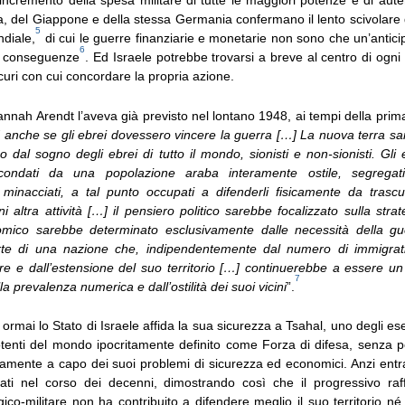
l’incremento della spesa militare di tutte le maggiori potenze e di aut
a, del Giappone e della stessa Germania confermano il lento scivolare
5
ndiale,
di cui le guerre finanziarie e monetarie non sono che un’antic
6
li conseguenze
. Ed Israele potrebbe trovarsi a breve al centro di ogni t
icuri con cui concordare la propria azione.
annah Arendt l’aveva già previsto nel lontano 1948, ai tempi della pri
 anche se gli ebrei dovessero vincere la guerra […] La nuova terra s
o dal sogno degli ebrei di tutto il mondo, sionisti e non-sionisti. Gli eb
rcondati da una popolazione araba interamente ostile, segregati
inacciati, a tal punto occupati a difenderli fisicamente da trascu
i altra attività […] il pensiero politico sarebbe focalizzato sulla strate
omico sarebbe determinato esclusivamente dalle necessità della gu
rte di una nazione che, indipendentemente dal numero di immigrat
re e dall’estensione del suo territorio […] continuerebbe a essere un
7
a prevalenza numerica e dall’ostilità dei suoi vicini
”.
 ormai lo Stato di Israele affida la sua sicurezza a Tsahal, uno degli eser
otenti del mondo ipocritamente definito come Forza di difesa, senza 
ivamente a capo dei suoi problemi di sicurezza ed economici. Anzi en
ati nel corso dei decenni, dimostrando così che il progressivo ra
co-militare non ha contribuito a difendere meglio il suo territorio n