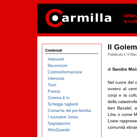
Il Golem
Contenuti
Pubblicato il
14 Mar
Interventi
Recensioni
di
Sandro Moi
Controinformazione
Interviste
Nel cuore del c
Testi
ovvero al centr
Poesia
corpi e la cult
Cinema & tv
della catastrof
Schegge taglienti
ben Bezalel, 
Cronache del pre-bomba
Löw, o come Mah
I suonatori Jones
Loew rappresen
Segnalazioni
comunità ebrai
AltroQuando