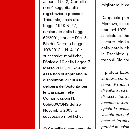
ai punti 1) e 2) Carmilla
migliorare le co
non è soggetta alla
registrazione presso il
Da questo punt
Tribunale, ossia alla
Merkava, il gioi
Legge 1948 N. 47,
nato nel 1979 e
richiamata dalla Legge
costituire un 
62/2001, nonché l’Art. 3-
Il carro Mer
Bis del Decreto Legge
dalla parola e
103/2012, _N. 4_16 e
in Ezechiele (
successive modifiche,
trono di Dio co
l’Articolo 16 della Legge 7
Marzo 2001, N. 62 e ad
Il profeta Ezec
essa non si applicano le
struttura come 
disposizioni di cui alla
come di ruota 
delibera dell'Autorità per
di voltare nel 
le Garanzie nelle
di occhi tutt
Comunicazioni N.
accanto a loro
666/08/CONS del 26
spirito le ave
Novembre 2008, e
vivente era ne
successive modifiche.
esse si ferma
perché lo spirit
4) Carmilla è composta da