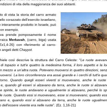
ndizioni di vita della maggioranza dei suoi abitanti.
o di vista la storia del carro armato
ello corazzato dell’esercito israeliano,
 interamente prodotto in Israele, può
buon esempio.
kava prende pomposamente il nome
braica
Merkavah
, (carro, biga) usata
Ez1,4-26) con riferimento al carro-
n angeli detti
Chayyot
.
hiele così descrive la struttura del Carro Celeste: “
Le ruote avevano
di topazio e tutt’e quattro la medesima forma, il loro aspetto e la lo
in mezzo a un’altra ruota. Potevano muoversi in quattro direzioni, sen
muoversi. La loro circonferenza era assai grande e i cerchi di tutt’e qua
’intorno. Quando quegli esseri viventi si muovevano, anche le ruot
 e, quando gli esseri si alzavano da terra, anche le ruote si alzava
sse spinte, le ruote andavano e ugualmente si alzavano, perché lo spir
lle ruote. Quando essi si muovevano, esse si muovevano; quando ess
vano e, quando essi si alzavano da terra, anche le ruote ugualment
o dell’essere vivente era nelle ruote
”. (Ez. 1,16-21)