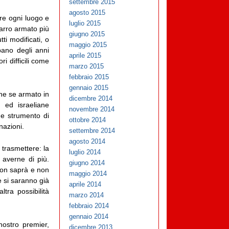
settembre 2015
agosto 2015
re ogni luogo e
luglio 2015
carro armato più
giugno 2015
ti modificati, o
maggio 2015
ibano degli anni
aprile 2015
i difficili come
marzo 2015
febbraio 2015
gennaio 2015
he se armato in
dicembre 2014
 ed israeliane
novembre 2014
e strumento di
ottobre 2014
nazioni.
settembre 2014
agosto 2014
 trasmettere: la
luglio 2014
 averne di più.
giugno 2014
 non saprà e non
maggio 2014
ze si saranno già
aprile 2014
tra possibilità
marzo 2014
febbraio 2014
gennaio 2014
nostro premier,
dicembre 2013