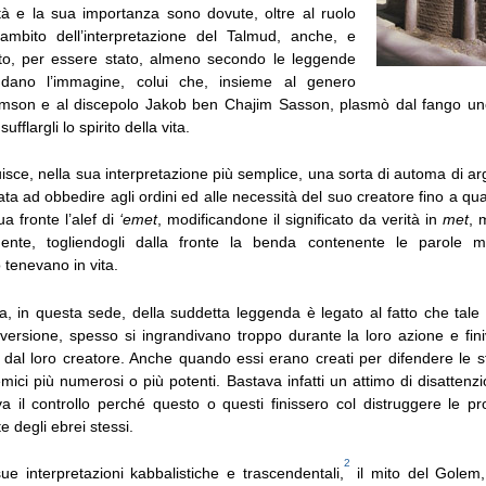
tà e la sua importanza sono dovute, oltre al ruolo
l’ambito dell’interpretazione del Talmud, anche, e
tto, per essere stato, almeno secondo le leggende
dano l’immagine, colui che, insieme al genero
imson e al discepolo Jakob ben Chajim Sasson, plasmò dal fango un
fflargli lo spirito della vita.
uisce, nella sua interpretazione più semplice, una sorta di automa di arg
ta ad obbedire agli ordini ed alle necessità del suo creatore fino a q
ua fronte l’alef di
‘emet
, modificandone il significato da verità in
met
, 
ente, togliendogli dalla fronte la benda contenente le parole 
tenevano in vita.
a, in questa sede, della suddetta leggenda è legato al fatto che tale 
versione, spesso si ingrandivano troppo durante la loro azione e fin
ti dal loro creatore. Anche quando essi erano creati per difendere le 
ici più numerosi o più potenti. Bastava infatti un attimo di disattenz
a il controllo perché questo o questi finissero col distruggere le pr
te degli ebrei stessi.
2
sue interpretazioni kabbalistiche e trascendentali,
il mito del Golem,