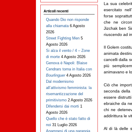
La sua celebri
esercitato nel
Articoli recenti
forse soprattu
Quando Dio non risponde
che ne circon
alla chiamata
6 Agosto
Jizchak ben S
2026
riuscendo ad insu
Street Fighting Men
5
Agosto 2026
Il Golem costit
Si alza il vento / 4 – Zone
animata destina
di morte
4 Agosto 2026
cancelli dalla s
Genova è Napoli: Blaise
più semplicem
Cendrars torna in Italia con
animavano e lo 
Bourlinguer
4 Agosto 2026
Dal modernismo
Ciò che import
all’attivismo femminista: la
seconda della 
risemantizzazione del
essere distrut
primitivismo
2 Agosto 2026
ebraiche da nem
Difendersi dai morti
1
chi ne detenev
Agosto 2026
addirittura le vi
Quello che è stato fatto di
noi
31 Luglio 2026
Al di là delle 
Anamnesi di una paranoia