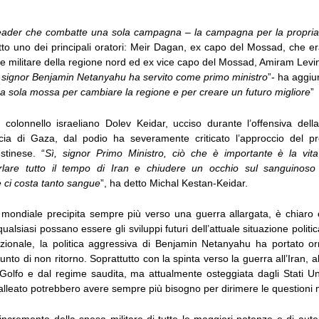
ader che combatte una sola campagna – la campagna per la propria
tto uno dei principali oratori: Meir Dagan, ex capo del Mossad, che e
e militare della regione nord ed ex vice capo del Mossad, Amiram Levi
il signor Benjamin Netanyahu ha servito come primo ministro
”- ha aggiu
a sola mossa per cambiare la regione e per creare un futuro migliore
”
colonnello israeliano Dolev Keidar, ucciso durante l’offensiva dell
scia di Gaza, dal podio ha severamente criticato l’approccio del p
stinese. “
Sì, signor Primo Ministro, ciò che è importante è la vi
rlare tutto il tempo di Iran e chiudere un occhio sul sanguinoso 
e ci costa tanto sangue
”, ha detto Michal Kestan-Keidar.
i mondiale precipita sempre più verso una guerra allargata, è chiaro 
 qualsiasi possano essere gli sviluppi futuri dell’attuale situazione polit
nazionale, la politica aggressiva di Benjamin Netanyahu ha portato or
unto di non ritorno. Soprattutto con la spinta verso la guerra all’Iran, al
 Golfo e dal regime saudita, ma attualmente osteggiata dagli Stati Un
alleato potrebbero avere sempre più bisogno per dirimere le questioni m