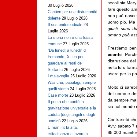
secoli sia Mary 
30 Luglio 2026
fare questo am
Cantico per una dis/umanità
non può nascere
dolente
29 Luglio 2026
uomo pio. Ma i
Il sostenitore ideale
28
giusti, sono do
Luglio 2026
umano può ess
La storia non è una fossa
comune
27 Luglio 2026
Prestiamo ben 
“Da lunedì a lunedì” di
esente
. Perch
Fernando Di Leo per
distruzione del
guardare ai resti dei
nella loro form
Settanta
26 Luglio 2026
usare per la pro
I malaveglia
25 Luglio 2026
Wasichu, papalagi, sempre
Molto ci sareb
quelli siamo
24 Luglio 2026
dell’uomo e dei
Case morte
23 Luglio 2026
da sempre manif
Il poeta che cantò la
sia nel mondo c
gravitazione universale e la
caduta (degli angeli e degli
Contrarietà ch
uomini)
22 Luglio 2026
Aviv, sabato 7 
E man int la zità,
85.000 manifest
cittadinanza e lavoro a