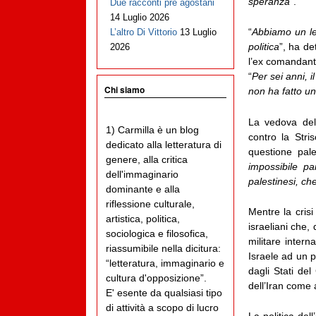
speranza
”.
Due racconti pre agostani
14 Luglio 2026
“
Abbiamo un le
L’altro Di Vittorio
13 Luglio
politica
”, ha de
2026
l’ex comandant
“
Per sei anni, 
Chi siamo
non ha fatto un
La vedova del 
1) Carmilla è un blog
contro la Stri
dedicato alla letteratura di
questione pale
genere, alla critica
impossibile pa
dell'immaginario
palestinesi, ch
dominante e alla
riflessione culturale,
Mentre la cris
artistica, politica,
israeliani che,
sociologica e filosofica,
militare inter
riassumibile nella dicitura:
Israele ad un p
“letteratura, immaginario e
dagli Stati del
cultura d'opposizione”.
dell’Iran come 
E' esente da qualsiasi tipo
di attività a scopo di lucro