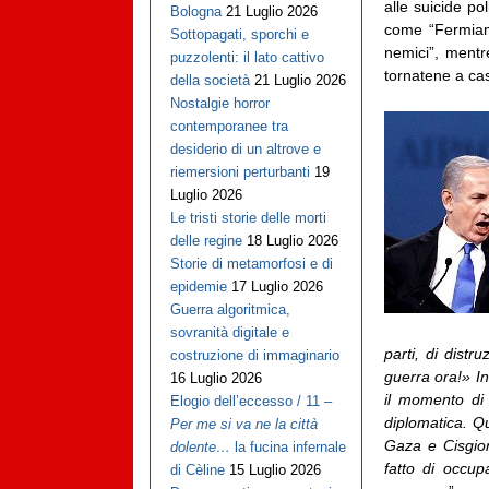
alle suicide po
Bologna
21 Luglio 2026
come “Fermiamo
Sottopagati, sporchi e
nemici”, mentre
puzzolenti: il lato cattivo
tornatene a cas
della società
21 Luglio 2026
Nostalgie horror
contemporanee tra
desiderio di un altrove e
riemersioni perturbanti
19
Luglio 2026
Le tristi storie delle morti
delle regine
18 Luglio 2026
Storie di metamorfosi e di
epidemie
17 Luglio 2026
Guerra algoritmica,
sovranità digitale e
parti, di distr
costruzione di immaginario
guerra ora!» In
16 Luglio 2026
il momento di 
Elogio dell’eccesso / 11 –
diplomatica. Qu
Per me si va ne la città
Gaza e Cisgior
dolente…
la fucina infernale
fatto di occup
di Cèline
15 Luglio 2026