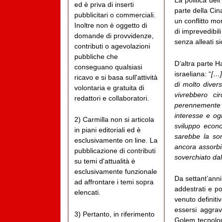
La politica del
ed è priva di inserti
parte della Cin
pubblicitari o commerciali.
un conflitto mo
Inoltre non è oggetto di
di imprevedibi
domande di provvidenze,
senza alleati s
contributi o agevolazioni
pubbliche che
D’altra parte H
conseguano qualsiasi
israeliana: “
[…]
ricavo e si basa sull'attività
di molto divers
volontaria e gratuita di
vivrebbero ci
redattori e collaboratori.
perennemente m
interesse e ogn
2) Carmilla non si articola
sviluppo econ
in piani editoriali ed è
sarebbe la so
esclusivamente on line. La
ancora assorbi
pubblicazione di contributi
soverchiato dall
su temi d'attualità è
esclusivamente funzionale
Da settant’anni
ad affrontare i temi sopra
addestrati e p
elencati.
venuto definit
essersi aggrav
3) Pertanto, in riferimento
Golem tecnologi