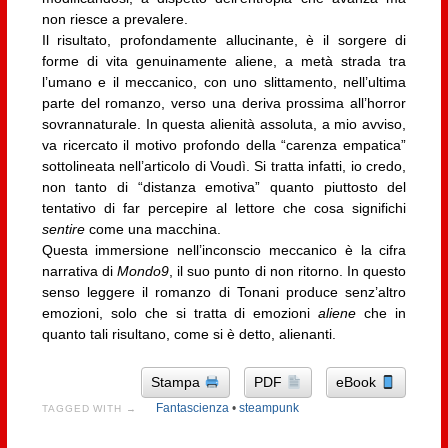
non riesce a prevalere.
Il risultato, profondamente allucinante, è il sorgere di
forme di vita genuinamente aliene, a metà strada tra
l’umano e il meccanico, con uno slittamento, nell’ultima
parte del romanzo, verso una deriva prossima all’horror
sovrannaturale. In questa alienità assoluta, a mio avviso,
va ricercato il motivo profondo della “carenza empatica”
sottolineata nell’articolo di Voudì. Si tratta infatti, io credo,
non tanto di “distanza emotiva” quanto piuttosto del
tentativo di far percepire al lettore che cosa significhi
sentire
come una macchina.
Questa immersione nell’inconscio meccanico è la cifra
narrativa di
Mondo9
, il suo punto di non ritorno. In questo
senso leggere il romanzo di Tonani produce senz’altro
emozioni, solo che si tratta di emozioni
aliene
che in
quanto tali risultano, come si è detto, alienanti.
Stampa
PDF
eBook
Fantascienza
•
steampunk
TAGGED WITH →