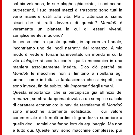
sabbia velenosa, le sue plaghe ghiacciate, i suoi oceani
putrescenti, i suoi stessi mezzi di trasporto sono tutti in
varie maniere ostili alla vita. Ma… attenzione: siamo
sicuri che si tratti davvero di questo?
Mondo9
è
veramente un pianeta in cui gli esseri viventi,
semplicemente, muoiono?
Io penso che in questo quesito, in apparenza banale,
incontriamo uno dei nodi narrativi del romanzo. A mio
modo di vedere Tonani ha inventato un mondo in cui la
vita
biologica
si scontra contro quella meccanica in una
maniera assolutamente inedita. Dico ciò perché su
Mondo9
le macchine non si limitano a ribellarsi agli
umani, come in tutta la fantascienza che si rispetti, ma
sono invece, fin da subito, più
importanti
degli umani.
Questa importanza, che si percepisce già all’inizio del
romanzo, sembra dapprima dovuta a un semplice calcolo
di carattere economico: le navi da terraferma di
Mondo9
sono macchine altamente sofisticate, il cui valore
commerciale è di molti ordini di grandezza superiore a
quello degli uomini che fanno loro da equipaggio. Ma non
è tutto qui. Queste navi sono macchine complesse, pur