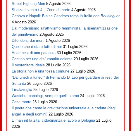
Street Fighting Men
5 Agosto 2026
Si alza il vento / 4 – Zone di morte
4 Agosto 2026
Genova è Napoli: Blaise Cendrars torna in Italia con
Bourlinguer
4 Agosto 2026
Dal modernismo all’attivismo femminista: la risemantizzazione
del primitivismo
2 Agosto 2026
Difendersi dai morti
1 Agosto 2026
Quello che è stato fatto di noi
31 Luglio 2026
Anamnesi di una paranoia
30 Luglio 2026
Cantico per una dis/umanità dolente
29 Luglio 2026
Il sostenitore ideale
28 Luglio 2026
La storia non è una fossa comune
27 Luglio 2026
“Da lunedì a lunedì” di Fernando Di Leo per guardare ai resti dei
Settanta
26 Luglio 2026
I malaveglia
25 Luglio 2026
Wasichu, papalagi, sempre quelli siamo
24 Luglio 2026
Case morte
23 Luglio 2026
Il poeta che cantò la gravitazione universale e la caduta (degli
angeli e degli uomini)
22 Luglio 2026
E man int la zità, cittadinanza e lavoro a Bologna
21 Luglio
2026