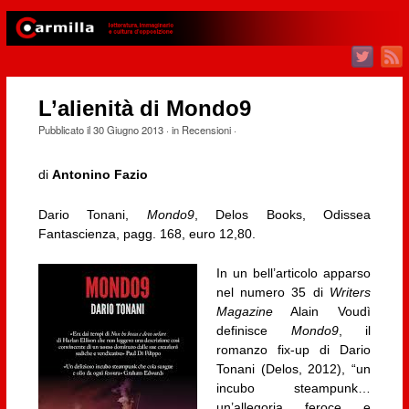
L’alienità di Mondo9
Pubblicato il
30 Giugno 2013
· in
Recensioni
·
di
Antonino Fazio
Dario Tonani,
Mondo9
, Delos Books, Odissea
Fantascienza, pagg. 168, euro 12,80.
In un bell’articolo apparso
nel numero 35 di
Writers
Magazine
Alain Voudì
definisce
Mondo9
, il
romanzo fix-up di Dario
Tonani (Delos, 2012), “un
incubo steampunk…
un’allegoria feroce e