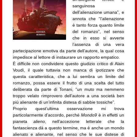
sanguinosa
dell’alienazione umana”, e
annota che “l’alienazione
è tanto forza quanto limite
del romanzo”, nel senso
che in esso si avverte
l’assenza di una vera
partecipazione emotiva da parte dell’autore, la qual cosa
impedisce al lettore di instaurare un rapporto empatico.
È difficile non condividere questo giudizio critico di Alain
Voudì, il quale tuttavia non manca di ipotizzare che
questa caratteristica, che a lui sembra un limite del
romanzo, possa essere il frutto di una scelta del tutto
deliberata da parte di Tonani, “un muto ma nemmeno
troppo velato rimprovero dell’autore a una società ben
più alienante di un’infinita distesa di sabbie tossiche”.
Proprio quest’ultima osservazione mi trova
particolarmente d’accordo, perché
Mondo9
è in effetti un
pianeta
alieno
, nell’accezione letterale che la
fantascienza dà a questo termine, ma è anche un mondo
alienato e alienante, nel senso che le sue distese di