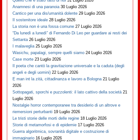
Quello che è stato fatto di noi
31 Luglio 2026
Anamnesi di una paranoia
30 Luglio 2026
Cantico per una dis/umanità dolente
29 Luglio 2026
Il sostenitore ideale
28 Luglio 2026
La storia non è una fossa comune
27 Luglio 2026
“Da lunedì a lunedì” di Fernando Di Leo per guardare ai resti dei
Settanta
26 Luglio 2026
I malaveglia
25 Luglio 2026
Wasichu, papalagi, sempre quelli siamo
24 Luglio 2026
Case morte
23 Luglio 2026
Il poeta che cantò la gravitazione universale e la caduta (degli
angeli e degli uomini)
22 Luglio 2026
E man int la zità, cittadinanza e lavoro a Bologna
21 Luglio
2026
Sottopagati, sporchi e puzzolenti: il lato cattivo della società
21
Luglio 2026
Nostalgie horror contemporanee tra desiderio di un altrove e
riemersioni perturbanti
19 Luglio 2026
Le tristi storie delle morti delle regine
18 Luglio 2026
Storie di metamorfosi e di epidemie
17 Luglio 2026
Guerra algoritmica, sovranità digitale e costruzione di
immaginario
16 Luglio 2026