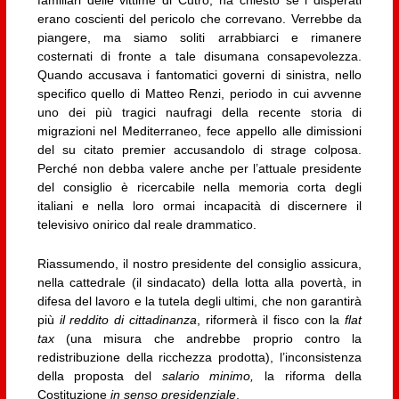
familiari delle vittime di Cutro, ha chiesto se i disperati
erano coscienti del pericolo che correvano. Verrebbe da
piangere, ma siamo soliti arrabbiarci e rimanere
costernati di fronte a tale disumana consapevolezza.
Quando accusava i fantomatici governi di sinistra, nello
specifico quello di Matteo Renzi, periodo in cui avvenne
uno dei più tragici naufragi della recente storia di
migrazioni nel Mediterraneo, fece appello alle dimissioni
del su citato premier accusandolo di strage colposa.
Perché non debba valere anche per l’attuale presidente
del consiglio è ricercabile nella memoria corta degli
italiani e nella loro ormai incapacità di discernere il
televisivo onirico dal reale drammatico.
Riassumendo, il nostro presidente del consiglio assicura,
nella cattedrale (il sindacato) della lotta alla povertà, in
difesa del lavoro e la tutela degli ultimi, che non garantirà
più
il reddito di cittadinanza
, riformerà il fisco con la
flat
tax
(una misura che andrebbe proprio contro la
redistribuzione della ricchezza prodotta), l’inconsistenza
della proposta del
salario minimo,
la riforma della
Costituzione
in senso presidenziale
.