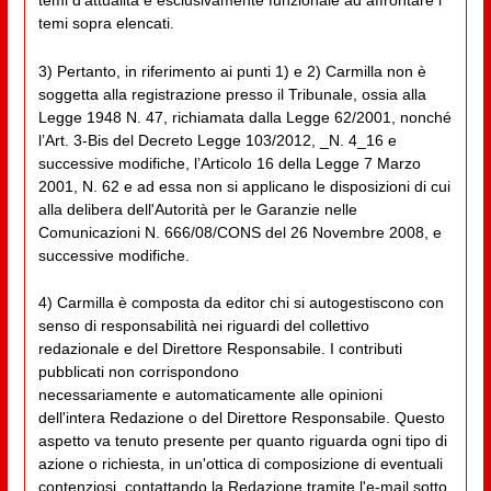
temi d'attualità è esclusivamente funzionale ad affrontare i
temi sopra elencati.
3) Pertanto, in riferimento ai punti 1) e 2) Carmilla non è
soggetta alla registrazione presso il Tribunale, ossia alla
Legge 1948 N. 47, richiamata dalla Legge 62/2001, nonché
l’Art. 3-Bis del Decreto Legge 103/2012, _N. 4_16 e
successive modifiche, l’Articolo 16 della Legge 7 Marzo
2001, N. 62 e ad essa non si applicano le disposizioni di cui
alla delibera dell'Autorità per le Garanzie nelle
Comunicazioni N. 666/08/CONS del 26 Novembre 2008, e
successive modifiche.
4) Carmilla è composta da editor chi si autogestiscono con
senso di responsabilità nei riguardi del collettivo
redazionale e del Direttore Responsabile. I contributi
pubblicati non corrispondono
necessariamente e automaticamente alle opinioni
dell'intera Redazione o del Direttore Responsabile. Questo
aspetto va tenuto presente per quanto riguarda ogni tipo di
azione o richiesta, in un'ottica di composizione di eventuali
contenziosi, contattando la Redazione tramite l'e-mail sotto