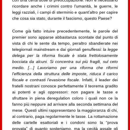
con una certa dose di preoccupazione. Non è necessario
ricordare anche i crimini contro l’umanità, le guerre, le
leggi razziali, i campi di sterminio e quant’altro per capire
che cosa sia stato, durante il fascismo, questo Paese?
Come già fatto intuire precedentemente, le parole del
premier sono apparse abbastanza scontate dal punto di
vista di chi le sente da tempo, peraltro sbandierate nei
telegiornali mainstream e dai giornali genuflessi:
la legge
delega per la riforma fiscale è stata frettolosamente
bocciata da alcuni. Si concentra sui più fragili, sul ceto
medio. […] Lavoriamo per una riforma che riformi
l’efficienza della struttura delle imposte, riduca il carico
fiscale e contrasti l’evasione fiscale.
Infatti, il leader dei
fratelli nostrani conosce perfettamente il teorema gradito
ai potenti e agli oppressori: non pagare le tasse e
sfruttare in piena deregulation coloro i quali non ce la
fanno più neppure ad arrivare alla seconda settimana del
mese. Questi ultimi rappresentano la maggioranza di chi,
al contrario, paga regolarmente le tasse. La rottamazione
delle cartelle esattoriali e i condoni sono la “prova
provata” di quanto sosteniamo, ma la cecità assale gli