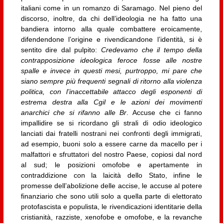
italiani come in un romanzo di Saramago. Nel pieno del
discorso, inoltre, da chi dell’ideologia ne ha fatto una
bandiera intorno alla quale combattere eroicamente,
difendendone l’origine e rivendicandone l’identità, si è
sentito dire dal pulpito:
Credevamo che il tempo della
contrapposizione ideologica feroce fosse alle nostre
spalle e invece in questi mesi, purtroppo, mi pare che
siano sempre più frequenti segnali di ritorno alla violenza
politica, con l’inaccettabile attacco degli esponenti di
estrema destra alla Cgil e le azioni dei movimenti
anarchici che si rifanno alle Br
. Accuse che ci fanno
impallidire se si ricordano gli strali di odio ideologico
lanciati dai fratelli nostrani nei confronti degli immigrati,
ad esempio, buoni solo a essere carne da macello per i
malfattori e sfruttatori del nostro Paese, copiosi dal nord
al sud; le posizioni omofobe e apertamente in
contraddizione con la laicità dello Stato, infine le
promesse dell’abolizione delle accise, le accuse al potere
finanziario che sono utili solo a quella parte di elettorato
protofascista e populista, le rivendicazioni identitarie della
cristianità, razziste, xenofobe e omofobe, e la revanche