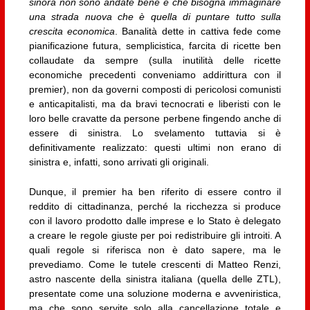
sinora non sono andate bene e che bisogna immaginare
una strada nuova che è quella di puntare tutto sulla
crescita economica
. Banalità dette in cattiva fede come
pianificazione futura, semplicistica, farcita di ricette ben
collaudate da sempre (sulla inutilità delle ricette
economiche precedenti conveniamo addirittura con il
premier), non da governi composti di pericolosi comunisti
e anticapitalisti, ma da bravi tecnocrati e liberisti con le
loro belle cravatte da persone perbene fingendo anche di
essere di sinistra. Lo svelamento tuttavia si è
definitivamente realizzato: questi ultimi non erano di
sinistra e, infatti, sono arrivati gli originali.
Dunque, il premier ha ben riferito di essere contro il
reddito di cittadinanza, perché la ricchezza si produce
con il lavoro prodotto dalle imprese e lo Stato è delegato
a creare le regole giuste per poi redistribuire gli introiti. A
quali regole si riferisca non è dato sapere, ma le
prevediamo. Come le tutele crescenti di Matteo Renzi,
astro nascente della sinistra italiana (quella delle ZTL),
presentate come una soluzione moderna e avveniristica,
ma che sono servite solo alla cancellazione totale e