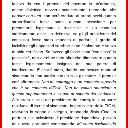
faceva da eco il premier del governo in un’armonia,
anche dialettica, davvero sconcertante, ritenendo utile
parlare con tutti
: non avrà creduto ai propri occhi quanto
straordinaria fosse stata questa occasione per
presentarsi legittimato e invincibile in un contesto
storicamente ostile. In definitiva, se gli (il presidente del
consiglio) fosse stato impedito di parlare, il grado di
inciviltà degli oppositori sarebbe stato finalmente e senza
dubbio certificato. Se invece gli fosse stata “concessa” la
possibilità, non avrebbe fatto altro che dimostrare quanto
fosse legittimamente insignito del suo potere di
interlocutore. E così è stato, dando uno scacco matto al
sindacato in una partita con un solo giocatore. Il premier
così affermava:
Non mi sottraggo a un contesto sapendo
che è un contesto difficile. Non ho voluto rinunciare a
questo appuntamento in segno di rispetto del sindacato.
All’entrata in sala del presidente del consiglio, una parte
residuale di iscritti al sindacato, in particolare della FIOM,
uscivano in segno di sdegno, intonando
Bella Ciao
. In
perfetto stile sciovinista, il presidente rispondeva, piccato
da questa parentesi contestataria:
Mi sento fischiata da