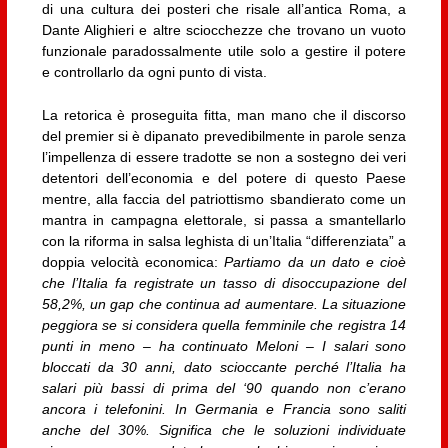
di una cultura dei posteri che risale all’antica Roma, a
Dante Alighieri e altre sciocchezze che trovano un vuoto
funzionale paradossalmente utile solo a gestire il potere
e controllarlo da ogni punto di vista.
La retorica è proseguita fitta, man mano che il discorso
del premier si è dipanato prevedibilmente in parole senza
l’impellenza di essere tradotte se non a sostegno dei veri
detentori dell’economia e del potere di questo Paese
mentre, alla faccia del patriottismo sbandierato come un
mantra in campagna elettorale, si passa a smantellarlo
con la riforma in salsa leghista di un’Italia “differenziata” a
doppia velocità economica:
Partiamo da un dato e cioè
che l’Italia fa registrate un tasso di disoccupazione del
58,2%, un gap che continua ad aumentare. La situazione
peggiora se si considera quella femminile che registra 14
punti in meno – ha continuato Meloni – I salari sono
bloccati da 30 anni, dato scioccante perché l’Italia ha
salari più bassi di prima del ‘90 quando non c’erano
ancora i telefonini. In Germania e Francia sono saliti
anche del 30%. Significa che le soluzioni individuate