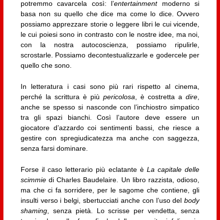
potremmo cavarcela così: l’
entertainment
moderno si
basa non su quello che dice ma come lo dice. Ovvero
possiamo apprezzare storie o leggere libri le cui vicende,
le cui poiesi sono in contrasto con le nostre idee, ma noi,
con la nostra autocoscienza, possiamo ripulirle,
scrostarle. Possiamo decontestualizzarle e godercele per
quello che sono.
In letteratura i casi sono più rari rispetto al cinema,
perché la scrittura è più
pericolosa
, è costretta a
dire
,
anche se spesso si nasconde con l’inchiostro simpatico
tra gli spazi bianchi. Così l’autore deve essere un
giocatore d’azzardo coi sentimenti bassi, che riesce a
gestire con spregiudicatezza ma anche con saggezza,
senza farsi dominare.
Forse il caso letterario più eclatante è
La capitale delle
scimmie
di Charles Baudelaire. Un libro razzista, odioso,
ma che ci fa sorridere, per le sagome che contiene, gli
insulti verso i belgi, sbertucciati anche con l’uso del
body
shaming
, senza pietà. Lo scrisse per vendetta, senza