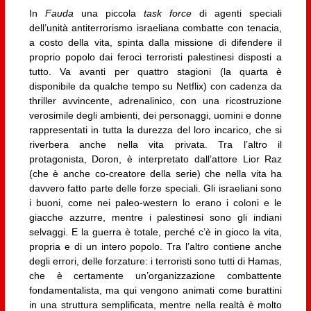
In
Fauda
una piccola
task force
di agenti speciali
dell’unità antiterrorismo israeliana combatte con tenacia,
a costo della vita, spinta dalla missione di difendere il
proprio popolo dai feroci terroristi palestinesi disposti a
tutto. Va avanti per quattro stagioni (la quarta è
disponibile da qualche tempo su Netflix) con cadenza da
thriller avvincente, adrenalinico, con una ricostruzione
verosimile degli ambienti, dei personaggi, uomini e donne
rappresentati in tutta la durezza del loro incarico, che si
riverbera anche nella vita privata. Tra l’altro il
protagonista, Doron, è interpretato dall’attore Lior Raz
(che è anche co-creatore della serie) che nella vita ha
davvero fatto parte delle forze speciali. Gli israeliani sono
i buoni, come nei paleo-western lo erano i coloni e le
giacche azzurre, mentre i palestinesi sono gli indiani
selvaggi. E la guerra è totale, perché c’è in gioco la vita,
propria e di un intero popolo. Tra l’altro contiene anche
degli errori, delle forzature: i terroristi sono tutti di Hamas,
che è certamente un’organizzazione combattente
fondamentalista, ma qui vengono animati come burattini
in una struttura semplificata, mentre nella realtà è molto