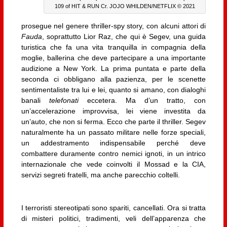
109 of HIT & RUN Cr. JOJO WHILDEN/NETFLIX © 2021
prosegue nel genere thriller-spy story, con alcuni attori di
Fauda
, soprattutto Lior Raz, che qui è Segev, una guida
turistica che fa una vita tranquilla in compagnia della
moglie, ballerina che deve partecipare a una importante
audizione a New York. La prima puntata e parte della
seconda ci obbligano alla pazienza, per le scenette
sentimentaliste tra lui e lei, quanto si amano, con dialoghi
banali
telefonati
eccetera. Ma d’un tratto, con
un’accelerazione improvvisa, lei viene investita da
un’auto, che non si ferma. Ecco che parte il thriller. Segev
naturalmente ha un passato militare nelle forze speciali,
un addestramento indispensabile perché deve
combattere duramente contro nemici ignoti, in un intrico
internazionale che vede coinvolti il Mossad e la CIA,
servizi segreti fratelli, ma anche parecchio coltelli.
I terroristi stereotipati sono spariti, cancellati. Ora si tratta
di misteri politici, tradimenti, veli dell’apparenza che