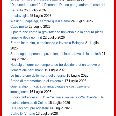
“Da lunedì a lunedì” di Fernando Di Leo per guardare ai resti dei
Settanta
26 Luglio 2026
I malaveglia
25 Luglio 2026
Wasichu, papalagi, sempre quelli siamo
24 Luglio 2026
Case morte
23 Luglio 2026
Il poeta che cantò la gravitazione universale e la caduta (degli
angeli e degli uomini)
22 Luglio 2026
E man int la zità, cittadinanza e lavoro a Bologna
21 Luglio
2026
Sottopagati, sporchi e puzzolenti: il lato cattivo della società
21
Luglio 2026
Nostalgie horror contemporanee tra desiderio di un altrove e
riemersioni perturbanti
19 Luglio 2026
Le tristi storie delle morti delle regine
18 Luglio 2026
Storie di metamorfosi e di epidemie
17 Luglio 2026
Guerra algoritmica, sovranità digitale e costruzione di
immaginario
16 Luglio 2026
Elogio dell’eccesso / 11 –
Per me si va ne la città dolente…
la
fucina infernale di Cèline
15 Luglio 2026
Due racconti pre agostani
14 Luglio 2026
L’altro Di Vittorio
13 Luglio 2026