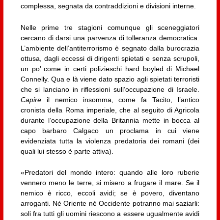
complessa, segnata da contraddizioni e divisioni interne.
Nelle prime tre stagioni comunque gli sceneggiatori
cercano di darsi una parvenza di tolleranza democratica.
L’ambiente dell’antiterrorismo è segnato dalla burocrazia
ottusa, dagli eccessi di dirigenti spietati e senza scrupoli,
un po’ come in certi polizieschi hard boyled di Michael
Connelly. Qua e là viene dato spazio agli spietati terroristi
che si lanciano in riflessioni sull’occupazione di Israele.
Capire
il nemico insomma, come fa Tacito, l’antico
cronista della Roma imperiale, che al seguito di Agricola
durante l’occupazione della Britannia mette in bocca al
capo barbaro Calgaco un proclama in cui viene
evidenziata tutta la violenza predatoria dei romani (dei
quali lui stesso è parte attiva).
«Predatori del mondo intero: quando alle loro ruberie
vennero meno le terre, si misero a frugare il mare. Se il
nemico è ricco, eccoli avidi; se è povero, diventano
arroganti. Né Oriente né Occidente potranno mai saziarli:
soli fra tutti gli uomini riescono a essere ugualmente avidi