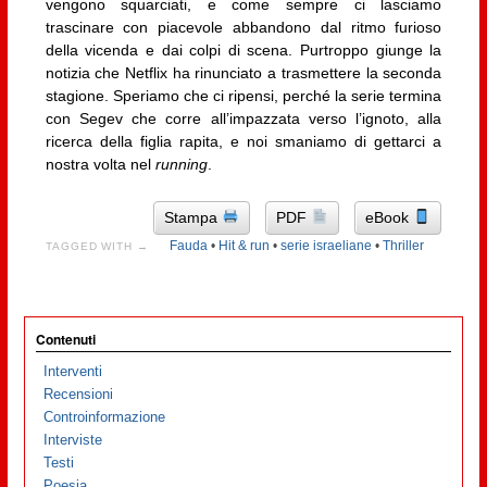
vengono squarciati, e come sempre ci lasciamo
trascinare con piacevole abbandono dal ritmo furioso
della vicenda e dai colpi di scena. Purtroppo giunge la
notizia che Netflix ha rinunciato a trasmettere la seconda
stagione. Speriamo che ci ripensi, perché la serie termina
con Segev che corre all’impazzata verso l’ignoto, alla
ricerca della figlia rapita, e noi smaniamo di gettarci a
nostra volta nel
running
.
Stampa
PDF
eBook
Fauda
•
Hit & run
•
serie israeliane
•
Thriller
TAGGED WITH →
Contenuti
Interventi
Recensioni
Controinformazione
Interviste
Testi
Poesia