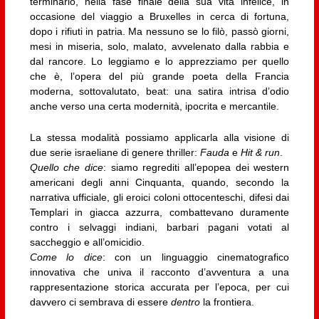
terminarlo, nella fase finale della sua vita infelice, in
occasione del viaggio a Bruxelles in cerca di fortuna,
dopo i rifiuti in patria. Ma nessuno se lo filò, passò giorni,
mesi in miseria, solo, malato, avvelenato dalla rabbia e
dal rancore. Lo leggiamo e lo apprezziamo per quello
che è, l’opera del più grande poeta della Francia
moderna, sottovalutato, beat: una satira intrisa d’odio
anche verso una certa modernità, ipocrita e mercantile.
La stessa modalità possiamo applicarla alla visione di
due serie israeliane di genere thriller:
Fauda
e
Hit & run
.
Quello che dice
: siamo regrediti all’epopea dei western
americani degli anni Cinquanta, quando, secondo la
narrativa ufficiale, gli eroici coloni ottocenteschi, difesi dai
Templari in giacca azzurra, combattevano duramente
contro i selvaggi indiani, barbari pagani votati al
saccheggio e all’omicidio.
Come lo dice
: con un linguaggio cinematografico
innovativa che univa il racconto d’avventura a una
rappresentazione storica accurata per l’epoca, per cui
davvero ci sembrava di essere
dentro
la frontiera.