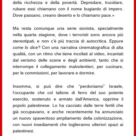
della ricchezza e della povertà. Depredare, trucidare,
rubare essi chiamano con il nome bugiardo di impero.
Dove passano, creano deserto e lo chiamano pace.»
Ma resta comunque una serie sionista, specialmente
nella quarta stagione, dove i terroristi sono ancora più
stereotipati, e non c’è più traccia di autocritica. Eppure
come lo dice
? Con una narrativa cinematografica di alta
qualità, con un ritmo che tiene incollati al video, incantati
dal verismo delle scene e degli ambienti, tanto che si
interrompe il collegamento malvolentieri, per cucinare,
per le commissioni, per lavorare e dormire.
Insomma, si può dire che “perdoniamo” Israele,
l’occupante che col tallone di ferro del suo potente
esercito, sostenuto e armato dall’America, opprime il
popolo palestinese. Lo ha cacciato dalle terre fertili che
già occupavano, e anche recentemente ha annunciato
un nuovo spaventoso ampliamento della colonizzazione,
con nuovi insediamenti che toglieranno ulteriori spazi ai
palestinesi.