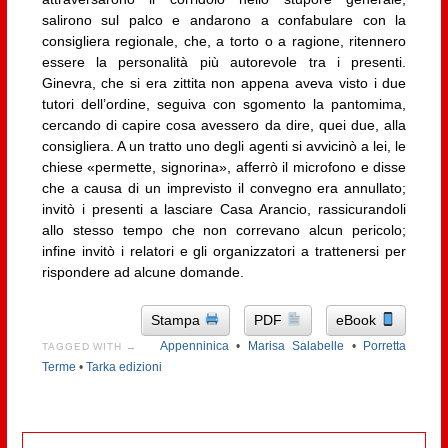
salirono sul palco e andarono a confabulare con la
consigliera regionale, che, a torto o a ragione, ritennero
essere la personalità più autorevole tra i presenti.
Ginevra, che si era zittita non appena aveva visto i due
tutori dell’ordine, seguiva con sgomento la pantomima,
cercando di capire cosa avessero da dire, quei due, alla
consigliera. A un tratto uno degli agenti si avvicinò a lei, le
chiese «permette, signorina», afferrò il microfono e disse
che a causa di un imprevisto il convegno era annullato;
invitò i presenti a lasciare Casa Arancio, rassicurandoli
allo stesso tempo che non correvano alcun pericolo;
infine invitò i relatori e gli organizzatori a trattenersi per
rispondere ad alcune domande.
Stampa
PDF
eBook
Appenninica
•
Marisa Salabelle
•
Porretta
TAGGED WITH →
Terme
•
Tarka edizioni