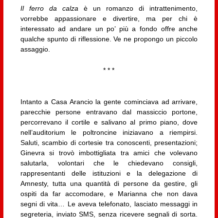
Il ferro da calza
è un romanzo di intrattenimento,
vorrebbe appassionare e divertire, ma per chi è
interessato ad andare un po’ più a fondo offre anche
qualche spunto di riflessione. Ve ne propongo un piccolo
assaggio.
* * *
Intanto a Casa Arancio la gente cominciava ad arrivare,
parecchie persone entravano dal massiccio portone,
percorrevano il cortile e salivano al primo piano, dove
nell’auditorium le poltroncine iniziavano a riempirsi.
Saluti, scambio di cortesie tra conoscenti, presentazioni;
Ginevra si trovò imbottigliata tra amici che volevano
salutarla, volontari che le chiedevano consigli,
rappresentanti delle istituzioni e la delegazione di
Amnesty, tutta una quantità di persone da gestire, gli
ospiti da far accomodare, e Marianna che non dava
segni di vita… Le aveva telefonato, lasciato messaggi in
segreteria, inviato SMS, senza ricevere segnali di sorta.