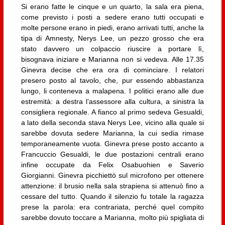
Si erano fatte le cinque e un quarto, la sala era piena,
come previsto i posti a sedere erano tutti occupati e
molte persone erano in piedi, erano arrivati tutti, anche la
tipa di Amnesty, Nerys Lee, un pezzo grosso che era
stato davvero un colpaccio riuscire a portare lì,
bisognava iniziare e Marianna non si vedeva. Alle 17.35
Ginevra decise che era ora di cominciare. I relatori
presero posto al tavolo, che, pur essendo abbastanza
lungo, li conteneva a malapena. I politici erano alle due
estremità: a destra l’assessore alla cultura, a sinistra la
consigliera regionale. A fianco al primo sedeva Gesualdi,
a lato della seconda stava Nerys Lee, vicino alla quale si
sarebbe dovuta sedere Marianna, la cui sedia rimase
temporaneamente vuota. Ginevra prese posto accanto a
Francuccio Gesualdi, le due postazioni centrali erano
infine occupate da Felix Osabuohien e Saverio
Giorgianni. Ginevra picchiettò sul microfono per ottenere
attenzione: il brusio nella sala strapiena si attenuò fino a
cessare del tutto. Quando il silenzio fu totale la ragazza
prese la parola: era contrariata, perché quel compito
sarebbe dovuto toccare a Marianna, molto più spigliata di