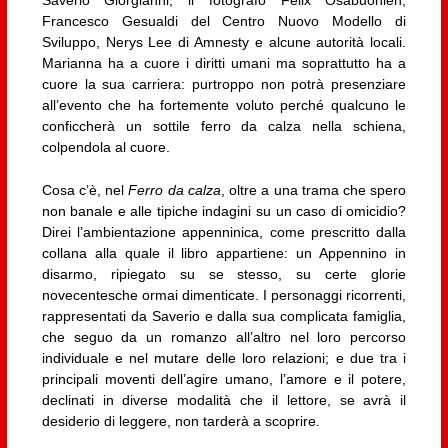
Saverio Giorgianni, il fotografo Felix Osabuohien,
Francesco Gesualdi del Centro Nuovo Modello di
Sviluppo, Nerys Lee di Amnesty e alcune autorità locali.
Marianna ha a cuore i diritti umani ma soprattutto ha a
cuore la sua carriera: purtroppo non potrà presenziare
all’evento che ha fortemente voluto perché qualcuno le
conficcherà un sottile ferro da calza nella schiena,
colpendola al cuore.
Cosa c’è, nel
Ferro da calza
, oltre a una trama che spero
non banale e alle tipiche indagini su un caso di omicidio?
Direi l’ambientazione appenninica, come prescritto dalla
collana alla quale il libro appartiene: un Appennino in
disarmo, ripiegato su se stesso, su certe glorie
novecentesche ormai dimenticate. I personaggi ricorrenti,
rappresentati da Saverio e dalla sua complicata famiglia,
che seguo da un romanzo all’altro nel loro percorso
individuale e nel mutare delle loro relazioni; e due tra i
principali moventi dell’agire umano, l’amore e il potere,
declinati in diverse modalità che il lettore, se avrà il
desiderio di leggere, non tarderà a scoprire.