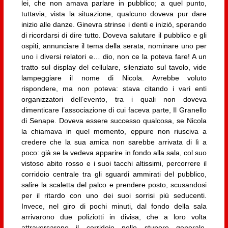
lei, che non amava parlare in pubblico; a quel punto,
tuttavia, vista la situazione, qualcuno doveva pur dare
inizio alle danze. Ginevra strinse i denti e iniziò, sperando
di ricordarsi di dire tutto. Doveva salutare il pubblico e gli
ospiti, annunciare il tema della serata, nominare uno per
uno i diversi relatori e… dio, non ce la poteva fare! A un
tratto sul display del cellulare, silenziato sul tavolo, vide
lampeggiare il nome di Nicola. Avrebbe voluto
rispondere, ma non poteva: stava citando i vari enti
organizzatori dell’evento, tra i quali non doveva
dimenticare l’associazione di cui faceva parte, Il Granello
di Senape. Doveva essere successo qualcosa, se Nicola
la chiamava in quel momento, eppure non riusciva a
credere che la sua amica non sarebbe arrivata di lì a
poco: già se la vedeva apparire in fondo alla sala, col suo
vistoso abito rosso e i suoi tacchi altissimi, percorrere il
corridoio centrale tra gli sguardi ammirati del pubblico,
salire la scaletta del palco e prendere posto, scusandosi
per il ritardo con uno dei suoi sorrisi più seducenti.
Invece, nel giro di pochi minuti, dal fondo della sala
arrivarono due poliziotti in divisa, che a loro volta
attraversarono il corridoio nello stupore generale,