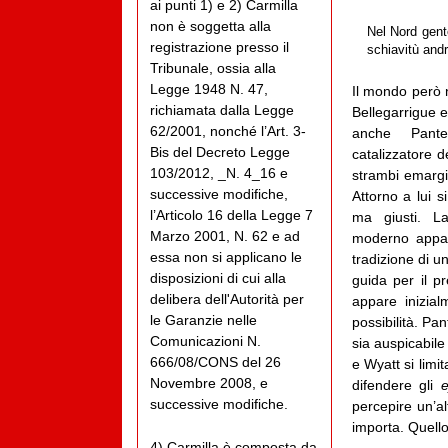
ai punti 1) e 2) Carmilla
non è soggetta alla
Nel Nord gent
registrazione presso il
schiavitù andr
Tribunale, ossia alla
Legge 1948 N. 47,
Il mondo però n
richiamata dalla Legge
Bellegarrigue e
62/2001, nonché l’Art. 3-
anche Panter
Bis del Decreto Legge
catalizzatore d
103/2012, _N. 4_16 e
strambi emargi
successive modifiche,
Attorno a lui s
l’Articolo 16 della Legge 7
ma giusti. L
Marzo 2001, N. 62 e ad
moderno appa
essa non si applicano le
tradizione di u
disposizioni di cui alla
guida per il pr
delibera dell'Autorità per
appare inizia
le Garanzie nelle
possibilità.
Pant
Comunicazioni N.
sia auspicabile
666/08/CONS del 26
e Wyatt si lim
Novembre 2008, e
difendere gli
e
successive modifiche.
percepire un’al
importa. Quello
4) Carmilla è composta da