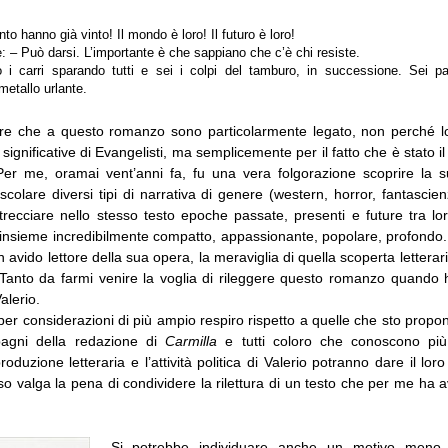
nto hanno già vinto! Il mondo è loro! Il futuro è loro!
: – Può darsi. L’importante è che sappiano che c’è chi resiste.
i carri sparando tutti e sei i colpi del tamburo, in successione. Sei pal
metallo urlante.
re che a questo romanzo sono particolarmente legato, non perché lo
significative di
Evangelisti
, ma semplicemente per il fatto che è stato il
Per me, oramai vent’anni fa, fu una vera folgorazione scoprire la 
colare diversi tipi di narrativa di genere (western, horror, fantascie
trecciare nello stesso testo epoche passate, presenti e future tra lo
insieme incredibilmente compatto, appassionante, popolare, profondo.
n avido lettore della sua opera, la meraviglia di quella scoperta letterar
 Tanto da farmi venire la voglia di rileggere questo romanzo quando 
alerio.
er considerazioni di più ampio respiro rispetto a quelle che sto prop
pagni della redazione di
Carmilla
e tutti coloro che conoscono più
roduzione letteraria e l’attività politica di Valerio potranno dare il loro
o valga la pena di condividere la rilettura di un testo che per me ha a
Si potrebbe individuare anche un motivo meno 