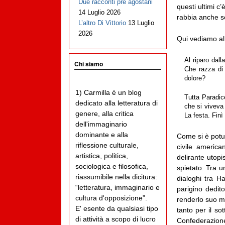
Due racconti pre agostani
questi ultimi c
14 Luglio 2026
rabbia anche s
L’altro Di Vittorio
13 Luglio
2026
Qui vediamo all
Al riparo dall
Chi siamo
Che razza di 
dolore?
1) Carmilla è un blog
Tutta Paradice
dedicato alla letteratura di
che si viveva
genere, alla critica
La festa. Finì
dell'immaginario
dominante e alla
Come si è potut
riflessione culturale,
civile america
artistica, politica,
delirante utop
sociologica e filosofica,
spietato. Tra u
riassumibile nella dicitura:
dialoghi tra H
“letteratura, immaginario e
parigino dedit
cultura d'opposizione”.
renderlo suo m
E' esente da qualsiasi tipo
tanto per il so
di attività a scopo di lucro
Confederazione, 