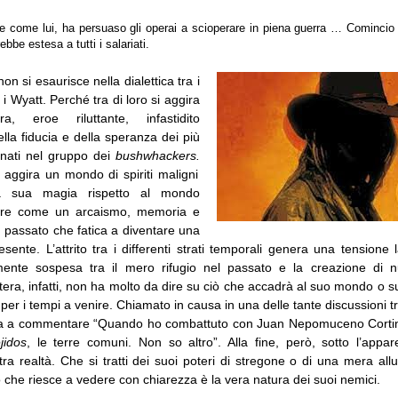
e come lui, ha persuaso gli operai a scioperare in piena guerra … Comincio
ebbe estesa a tutti i salariati.
on si esaurisce nella dialettica tra i
 i Wyatt. Perché tra di loro si aggira
a, eroe riluttante, infastidito
ella fiducia e della speranza dei più
nati nel gruppo dei
bushwhackers.
i aggira un mondo di spiriti maligni
a sua magia rispetto al mondo
re come un arcaismo, memoria e
n passato che fatica a diventare una
esente. L’attrito tra i differenti strati temporali genera una tensione l
lmente sospesa tra il mero rifugio nel passato e la creazione di n
era, infatti, non ha molto da dire su ciò che accadrà al suo mondo o 
 per i tempi a venire. Chiamato in causa in una delle tante discussioni t
ita a commentare
“
Quando ho combattuto con Juan Nepomuceno Cortina 
jidos
, le terre comuni. Non so altro”. Alla fine, però, sotto l’appar
tra realtà. Che si tratti dei suoi poteri di stregone o di una mera al
 che riesce a vedere con chiarezza è la vera natura dei suoi nemici.