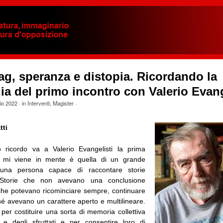
ag, speranza e distopia. Ricordando la
ia del primo incontro con Valerio Evang
io 2022
· in
Interventi
,
Magister
·
tti
 ricordo va a Valerio Evangelisti la prima
 mi viene in mente è quella di un grande
 una persona capace di raccontare storie
. Storie che non avevano una conclusione
 che potevano ricominciare sempre, continuare
rché avevano un carattere aperto e multilineare.
 per costituire una sorta di
memoria collettiva
 e degli sfruttati e per consentire loro di