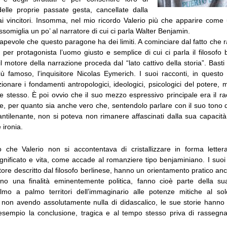
 delle proprie passate gesta, cancellate dalla
ai vincitori.
Insomma, nel mio ricordo Valerio più che apparire come u
ssomiglia un po’ al narratore di cui ci parla Walter Benjamin.
pevole che questo paragone ha dei limiti. A cominciare dal fatto che r
er protagonista l’uomo giusto e semplice di cui ci parla il filosofo 
l motore della narrazione proceda dal “lato cattivo della storia”. Bast
ù famoso, l’inquisitore Nicolas Eymerich. I suoi racconti, in quest
ionare i fondamenti antropologici, ideologici, psicologici del potere, 
e stesso. È poi ovvio che il suo mezzo espressivo principale era il ra
le, per quanto sia anche vero che, sentendolo parlare con il suo tono 
ntilenante, non si poteva non rimanere affascinati dalla sua capacità 
e ironia.
o che Valerio non si accontentava di cristallizzare in forma letterar
ignificato e vita, come accade al romanziere tipo benjaminiano. I suo
atore descritto dal filosofo berlinese, hanno un orientamento pratico an
no una finalità eminentemente politica, fanno cioè parte della su
mo a palmo territori dell’immaginario alle potenze mitiche al sol
 non avendo assolutamente nulla di didascalico, le sue storie hanno
sempio la conclusione, tragica e al tempo
stesso
priva di rassegna