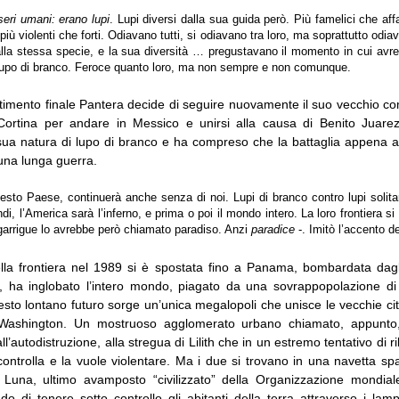
eri umani: erano lupi
. Lupi diversi dalla sua guida però. Più famelici che aff
più violenti che forti. Odiavano tutti, si odiavano tra loro, ma soprattutto odia
lla stessa specie, e la sua diversità … pregustavano il momento in cui avr
l lupo di branco. Feroce quanto loro, ma non sempre e non comunque.
timento finale Pantera decide di seguire nuovamente il suo vecchio 
rtina per andare in Messico e unirsi alla causa di Benito Juarez
sua natura di lupo di branco e ha compreso che la battaglia appena af
una lunga guerra.
uesto Paese, continuerà anche senza di noi. Lupi di branco contro lupi solita
di, l’America sarà l’inferno, e prima o poi il mondo intero. La loro frontiera s
egarrigue lo avrebbe però chiamato paradiso. Anzi
paradice
-. Imitò l’accento d
ella frontiera nel 1989 si è spostata fino a Panama, bombardata dagli
, ha inglobato l’intero mondo, piagato da una sovrappopolazione di 
sto lontano futuro sorge un’unica megalopoli che unisce le vecchie ci
Washington. Un mostruoso agglomerato urbano chiamato, appunto
l’autodistruzione, alla stregua di Lilith che in un estremo tentativo di ri
ontrolla e la vuole violentare. Ma i due si trovano in una navetta spa
 Luna, ultimo avamposto “civilizzato” della Organizzazione mondial
o di tenere sotto controllo gli abitanti della terra attraverso i lam