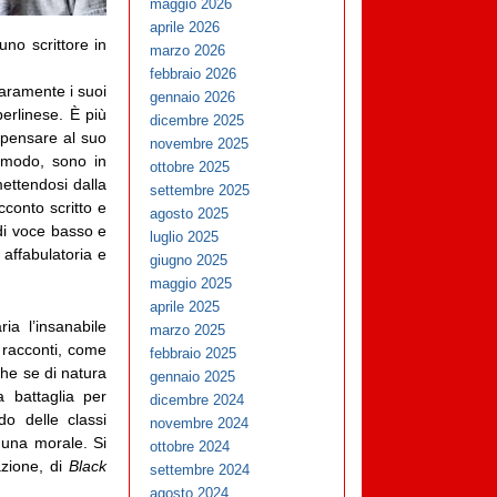
maggio 2026
aprile 2026
no scrittore in
marzo 2026
febbraio 2026
aramente i suoi
gennaio 2026
berlinese. È più
dicembre 2025
i pensare al suo
novembre 2025
o modo, sono in
ottobre 2025
mettendosi dalla
settembre 2025
cconto scritto e
agosto 2025
di voce basso e
luglio 2025
affabulatoria e
giugno 2025
maggio 2025
aprile 2025
ia l’insanabile
marzo 2025
i racconti, come
febbraio 2025
che se di natura
gennaio 2025
a battaglia per
dicembre 2024
do delle classi
novembre 2024
 una morale. Si
ottobre 2024
zione, di
Black
settembre 2024
agosto 2024