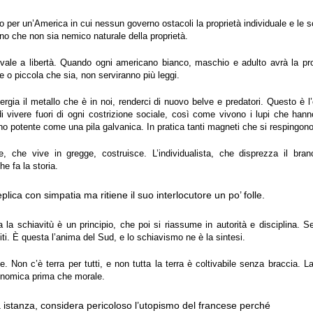
o per un’America in cui nessun governo ostacoli la proprietà individuale e le s
no che non sia nemico naturale della proprietà.
ivale a libertà. Quando ogni americano bianco, maschio e adulto avrà la prop
e o piccola che sia, non serviranno più leggi.
ergia il metallo che è in noi, renderci di nuovo belve e predatori. Questo è l’
 di vivere fuori di ogni costrizione sociale, così come vivono i lupi che han
o potente come una pila galvanica. In pratica tanti magneti che si respingon
e, che vive in gregge, costruisce. L’individualista, che disprezza il bran
he fa la storia.
lica con simpatia ma ritiene il suo interlocutore un po’ folle.
 la schiavitù è un principio, che poi si riassume in autorità e disciplina. S
niti. È questa l’anima del Sud, e lo schiavismo ne è la sintesi.
e. Non c’è terra per tutti, e non tutta la terra è coltivabile senza braccia. L
nomica prima che morale.
a istanza, considera pericoloso l’utopismo del francese perché