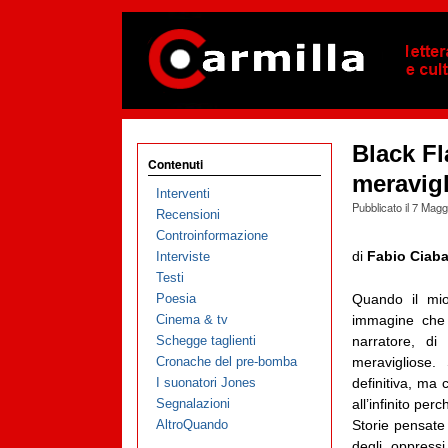
Black Fl
Contenuti
meravigl
Interventi
Pubblicato il
7 Magg
Recensioni
Controinformazione
di
Fabio Ciaba
Interviste
Testi
Poesia
Quando il mio
Cinema & tv
immagine che
Schegge taglienti
narratore, di
Cronache del pre-bomba
meravigliose
I suonatori Jones
definitiva, ma
Segnalazioni
all’infinito pe
AltroQuando
Storie pensate
degli oppressi