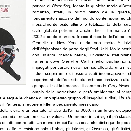
parlare di
Black flag
, legato in qualche modo all’attu
romanzo, infatti, in primo piano c’è la guerr
fondamento nascosto del mondo contemporaneo che
inerzialmente esito ultimo e totalizzante della sua
civile globale potremmo anche dire. Il romanzo è
2002 quando è ancora fresco il ricordo dell’abbattim
Gemelle a New York e da non molto è iniziat
dell’Afghanistan da parte degli Stati Uniti. Ma la storia
con un’altra vicenda bellica, l’invasione statunite
Panama dove Sheryl e Carl, medici psichiatrici a
impiegati per curare nove marines affetti da una mist
I due scopriranno di essere stati inconsapevole 
esperimento dell’esercito statunitense finalizzato alla
gruppo di soldati-mostro: il commando
Gray Wolve
ampia della narrazione è però ambientata al temp
a e segue le vicende di uno spietato gruppo di irregolari sudisti, i
bush
 il Pantera, stregone e killer a pagamento messicano.
 della storia è ambientato all’alba dell’anno 3000, in un futuro distopic
i anomia ferocemente carnevalesca. Un mondo in cui vige il più class
a di tutti contro tutti. Un mondo in cui l’unica cosa che distingue le per
ono affette: esistono solo i Fobici, gli Isterici, gli Ossesso, gli Autistici