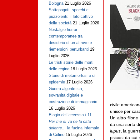
Bologna
21 Luglio 2026
Sottopagati, sporchi e
puzzolenti: il lato cattivo
della società
21 Luglio 2026
Nostalgie horror
contemporanee tra
desiderio di un altrove e
riemersioni perturbanti
19
Luglio 2026
Le tristi storie delle morti
delle regine
18 Luglio 2026
Storie di metamorfosi e di
epidemie
17 Luglio 2026
Guerra algoritmica,
sovranità digitale e
costruzione di immaginario
civile american
16 Luglio 2026
unisce per caso
Elogio dell’eccesso / 11 –
Un altro filone
Per me si va ne la città
da una sorta d
dolente…
la fucina infernale
lupus
, la guerr
di Cèline
15 Luglio 2026
psicosi da cui s