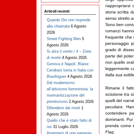
riappropriarsi
Articoli recenti
storia scritta d
senso stretto a
Quando Dio non risponde
Sono ben consa
alla chiamata
6 Agosto
romanzi hanno p
2026
frequente che i
Street Fighting Men
5
personaggio pi
Agosto 2026
grado di dissez
Si alza il vento / 4 – Zone
parte del poter
di morte
4 Agosto 2026
non quello ora
Genova è Napoli: Blaise
leggermente ca
Cendrars torna in Italia con
dalla sua sottil
Bourlinguer
4 Agosto 2026
Dal modernismo
Rimane il fatt
all’attivismo femminista: la
scissione tra s
risemantizzazione del
quelli del narr
primitivismo
2 Agosto 2026
peculiare. Han
Difendersi dai morti
1
contendere pal
Agosto 2026
dominanti. Pur
Quello che è stato fatto di
prenda come e
noi
31 Luglio 2026
Flag.
Anamnesi di una paranoia