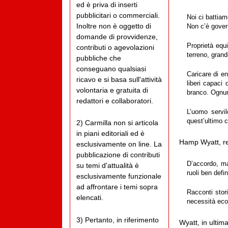
ed è priva di inserti
pubblicitari o commerciali.
Noi ci battiam
Inoltre non è oggetto di
Non c’è gover
domande di provvidenze,
Proprietà equ
contributi o agevolazioni
terreno, grand
pubbliche che
conseguano qualsiasi
Caricare di en
ricavo e si basa sull'attività
liberi capaci
volontaria e gratuita di
branco. Ognun
redattori e collaboratori.
L’uomo servil
quest’ultimo c
2) Carmilla non si articola
in piani editoriali ed è
Hamp Wyatt, rep
esclusivamente on line. La
pubblicazione di contributi
D’accordo, ma
su temi d'attualità è
ruoli ben defi
esclusivamente funzionale
ad affrontare i temi sopra
Racconti stori
elencati.
necessità eco
3) Pertanto, in riferimento
Wyatt, in ultim