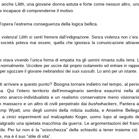
’è anche Lilith, una giovane donna astuta e forte come nessun altro, un
e incapace di comprenderne il motivo.
’opera l’estrema conseguenza della logica bellica.
a violenza! Lilith si sentì fremere dall’indignazione. Senza violenza non c’er
società poteva mai essere, quella che ignorava la comunicazione attraver
 stava vivendo l’unica forma di empatia tra gli uomini rimasta sulla terra. L’
 normalmente. Uccidere per uscire dal proprio isolamento ed entrare in rappo
 per sgozzare il giovane inebriandosi dei suoi sussulti. Lo amò per un istante.
i arrivare a questo punto? Bisogna tornare indietro nel tempo, al peri
na. Qui l’intero territorio dell’immaginario sembra esaurirsi nella di
ismo anarco-individualista e un realismo conservatore meno visionario
n massacro e un altro di civili perpetrato dai
bushwhackers
, Pantera a
amp Wyatt, uno degli uomini della milizia sudista, e Anselme Belleg
o a cinici esperimenti sul malcapitato Koger, uomo lupo al seguito d
algrado una spietata macchina da guerra. Le argomentazioni del fra
ttile. Per lui non è la “sciocchezza” della schiavitù a tener insieme ciò
ma è il suo “stile di vita”.