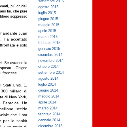
settembre 2015
amati, più crudeli
agosto 2015
vano lui, che pure
luglio 2015
ebbero soppresso
giugno 2015
maggio 2015
aprile 2015
comandante Juan
marzo 2015
. Ha accettato
febbraio 2015
frontata è solo
gennaio 2015
dicembre 2014
novembre 2014
ri. Se avranno la
ottobre 2014
i sposta -. Ghigno
settembre 2014
el francese.
agosto 2014
luglio 2014
 Stati Uniti. E,
giugno 2014
300 miliardi di
maggio 2014
ttà di New York,
aprile 2014
, Paradice. Un
marzo 2014
bellione, uccide
febbraio 2014
ziale che li sta
gennaio 2014
e per la sanità
dicembre 2013
pi, una sorta di