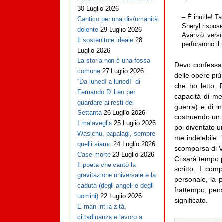
30 Luglio 2026
– È inutile! Ta
Cantico per una dis/umanità
Sheryl rispose
dolente
29 Luglio 2026
Avanzò verso 
Il sostenitore ideale
28
perforarono il 
Luglio 2026
La storia non è una fossa
Devo confessa
comune
27 Luglio 2026
delle opere più 
“Da lunedì a lunedì” di
che ho letto. 
Fernando Di Leo per
capacità di mes
guardare ai resti dei
guerra) e di in
Settanta
26 Luglio 2026
costruendo un 
I malaveglia
25 Luglio 2026
poi diventato u
Wasichu, papalagi, sempre
me indelebile.
quelli siamo
24 Luglio 2026
scomparsa di V
Case morte
23 Luglio 2026
Ci sarà tempo p
Il poeta che cantò la
scritto. I com
gravitazione universale e la
personale, la p
caduta (degli angeli e degli
frattempo, pens
uomini)
22 Luglio 2026
significato.
E man int la zità,
cittadinanza e lavoro a