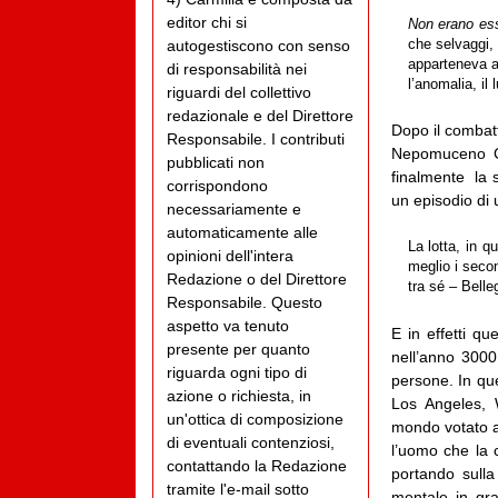
editor chi si
Non erano ess
che selvaggi, 
autogestiscono con senso
apparteneva a
di responsabilità nei
l’anomalia, i
riguardi del collettivo
redazionale e del Direttore
Dopo il combat
Responsabile. I contributi
Nepomuceno Co
pubblicati non
finalmente la 
corrispondono
un episodio di 
necessariamente e
automaticamente alle
La lotta, in q
opinioni dell'intera
meglio i secon
Redazione o del Direttore
tra sé – Bell
Responsabile. Questo
aspetto va tenuto
E in effetti qu
presente per quanto
nell’anno 3000
riguarda ogni tipo di
persone. In que
azione o richiesta, in
Los Angeles, 
un'ottica di composizione
mondo votato al
di eventuali contenziosi,
l’uomo che la c
contattando la Redazione
portando sulla
tramite l'e-mail sotto
mentale in grad