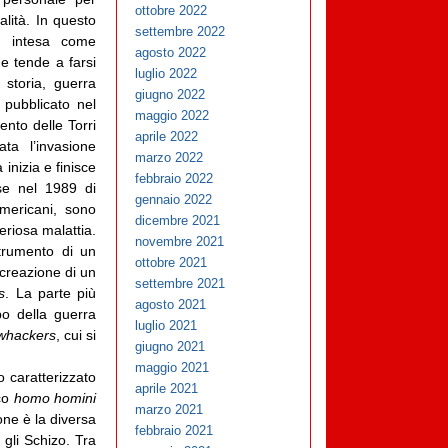
ottobre 2022
alità. In questo
settembre 2022
a, intesa come
agosto 2022
 tende a farsi
luglio 2022
 storia, guerra
giugno 2022
 pubblicato nel
maggio 2022
ento delle Torri
aprile 2022
a l’invasione
marzo 2022
 inizia e finisce
febbraio 2022
nse nel 1989 di
gennaio 2022
mericani, sono
dicembre 2021
eriosa malattia.
novembre 2021
strumento di un
ottobre 2021
 creazione di un
settembre 2021
s
.
La parte più
agosto 2021
o della guerra
luglio 2021
whackers
, cui si
giugno 2021
maggio 2021
o caratterizzato
aprile 2021
ico
homo homini
marzo 2021
sone è la diversa
febbraio 2021
, gli Schizo. Tra