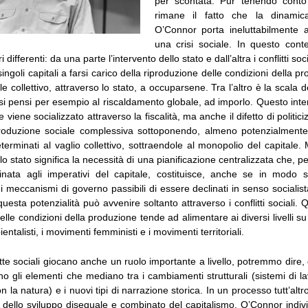
per scontata. Pur tenendo conto 
rimane il fatto che la dinamic
O’Connor porta ineluttabilmente al
una crisi sociale. In questo cont
 differenti: da una parte l’intervento dello stato e dall’altra i conflitti soci
ingoli capitali a farsi carico della riproduzione delle condizioni della p
ale collettivo, attraverso lo stato, a occuparsene. Tra l’altro è la scala 
si pensi per esempio al riscaldamento globale, ad imporlo. Questo int
viene socializzato attraverso la fiscalità, ma anche il difetto di politic
riproduzione sociale complessiva sottoponendo, almeno potenzialmente
rminati al vaglio collettivo, sottraendole al monopolio del capitale.
llo stato significa la necessità di una pianificazione centralizzata che, 
nata agli imperativi del capitale, costituisce, anche se in modo s
di meccanismi di governo passibili di essere declinati in senso socialis
questa potenzialità può avvenire soltanto attraverso i conflitti sociali. Q
elle condizioni della produzione tende ad alimentare ai diversi livelli su c
ntalisti, i movimenti femministi e i movimenti territoriali.
e lotte sociali giocano anche un ruolo importante a livello, potremmo dire,
sono gli elementi che mediano tra i cambiamenti strutturali (sistemi di la
on la natura) e i nuovi tipi di narrazione storica. In un processo tutt’altr
dello sviluppo diseguale e combinato del capitalismo, O’Connor indivi