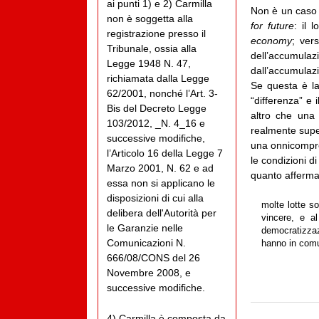
ai punti 1) e 2) Carmilla
Non è un caso
non è soggetta alla
for future
: il 
registrazione presso il
economy
; ver
Tribunale, ossia alla
dell’accumula
Legge 1948 N. 47,
dall’accumulaz
richiamata dalla Legge
Se questa è la 
62/2001, nonché l’Art. 3-
“differenza” e i
Bis del Decreto Legge
altro che una 
103/2012, _N. 4_16 e
realmente supe
successive modifiche,
una onnicompre
l’Articolo 16 della Legge 7
le condizioni 
Marzo 2001, N. 62 e ad
quanto afferma
essa non si applicano le
disposizioni di cui alla
molte lotte so
delibera dell'Autorità per
vincere, e a
le Garanzie nelle
democratizzaz
Comunicazioni N.
hanno in comun
666/08/CONS del 26
Novembre 2008, e
successive modifiche.
4) Carmilla è composta da