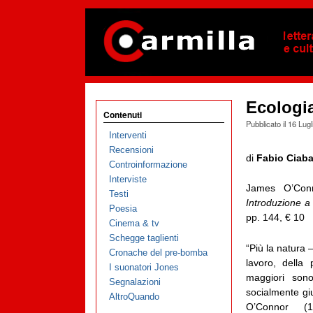
Ecologia
Contenuti
Pubblicato il
16 Lugl
Interventi
Recensioni
di
Fabio Ciaba
Controinformazione
Interviste
James O’Con
Testi
Introduzione a 
Poesia
pp. 144, € 10
Cinema & tv
Schegge taglienti
“Più la natura 
Cronache del pre-bomba
lavoro, della 
I suonatori Jones
maggiori sono
Segnalazioni
socialmente giu
AltroQuando
O’Connor (