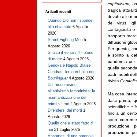
capitalismo,
as
tragica attuali
Articoli recenti
dovute alle mon
Quando Dio non risponde
dei virus, gl
alla chiamata
6 Agosto
contagiosità e 
2026
trasporto merci
Street Fighting Men
5
diffusione glob
Agosto 2026
Per questo, co
Si alza il vento / 4 – Zone
è spinto a defi
di morte
4 Agosto 2026
pandemia per l
Genova è Napoli: Blaise
quella seconda
Cendrars torna in Italia con
padri nobili de
Bourlinguer
4 Agosto 2026
rivista
Capitali
Dal modernismo
all’attivismo femminista: la
Ma cosa intend
risemantizzazione del
dalla prima, q
primitivismo
2 Agosto 2026
scientifiche e 
Difendersi dai morti
1
fino a un certo
Agosto 2026
sono coerente
Quello che è stato fatto di
produzione, p
noi
31 Luglio 2026
produzione, per
Anamnesi di una paranoia