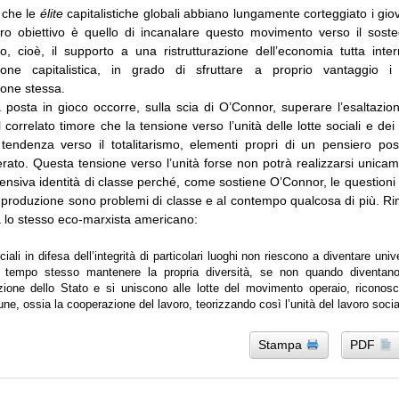
 che le
élite
capitalistiche globali abbiano lungamente corteggiato i gio
loro obiettivo è quello di incanalare questo movimento verso il sost
so, cioè, il supporto a una ristrutturazione dell’economia tutta inter
zione capitalistica, in grado di sfruttare a proprio vantaggio i d
ione stessa.
posta in gioco occorre, sulla scia di O’Connor, superare l’esaltazion
l correlato timore che la tensione verso l’unità delle lotte sociali e dei 
tendenza verso il totalitarismo, elementi propri di un pensiero p
rato. Questa tensione verso l’unità forse non potrà realizzarsi unicam
nsiva identità di classe perché, come sostiene O’Connor, le questioni
di produzione sono problemi di classe e al contempo qualcosa di più. R
 lo stesso eco-marxista americano:
ciali in difesa dell’integrità di particolari luoghi non riescono a diventare univ
l tempo stesso mantenere la propria diversità, se non quando diventano
ione dello Stato e si uniscono alle lotte del movimento operaio, riconos
e, ossia la cooperazione del lavoro, teorizzando così l’unità del lavoro socia
Stampa
PDF