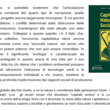
ne, si potrebbe sostenere che l’articolazione
nte compiuta del quarto tipo di narrazione, quella
n progetto ancora largamente incompiuto. E ciò perché
atore, i conflitti determinati dalla distruzione delle
produzione, mantengono allo stato attuale uno stato
tario. Collegato a questo aspetto c’è il fatto che,
io collettivo, l’economia capitalistica viene ancora
gamente come una “seconda natura” nel senso che
 potere esterno che non può essere controllato. In
to il significante “ecologia” è caratterizzato da
 ambiguità in quanto arena di una lotta per il suo
a lotta tra chi ritiene che i problemi ambientali possano
ati attraverso l’adozione di tecnologie verdi e la
omportamenti individuali e chi, invece, sostiene la
a profonda trasformazione dei rapporti sociali di produzione.
 globale alla fine trionfa, e se la natura è considerata dalle generazioni futu
turale” (con gli esseri umani che diventano “capitale umano” e la com
la storia dell’ecologia finirà con il diventare la storia della natura capitalistic
 resistenza saranno cancellati e giocheranno un ruolo trascurato o dimenticato 