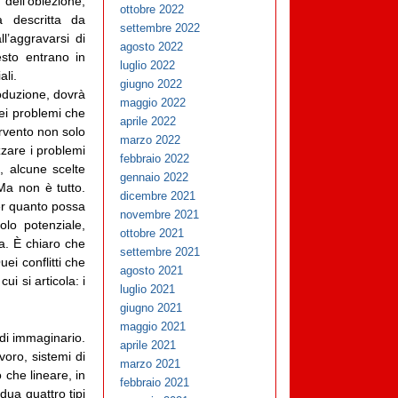
dell’obiezione,
ottobre 2022
a descritta da
settembre 2022
l’aggravarsi di
agosto 2022
esto entrano in
luglio 2022
ali.
giugno 2022
roduzione, dovrà
maggio 2022
dei problemi che
aprile 2022
ervento non solo
marzo 2022
izzare i problemi
febbraio 2022
, alcune scelte
gennaio 2022
 Ma non è tutto.
dicembre 2021
per quanto possa
novembre 2021
olo potenziale,
ottobre 2021
ta. È chiaro che
settembre 2021
uei conflitti che
agosto 2021
ui si articola: i
luglio 2021
giugno 2021
maggio 2021
 di immaginario.
aprile 2021
voro, sistemi di
marzo 2021
o che lineare, in
febbraio 2021
dua quattro tipi