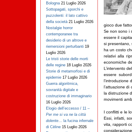
Bologna
21 Luglio 2026
Sottopagati, sporchi e
puzzolenti: il lato cattivo
della società
21 Luglio 2026
gioco due fattori
Nostalgie horror
Se non sono i s
contemporanee tra
essere il capit
desiderio di un altrove e
si presentano, 
riemersioni perturbanti
19
ha un costo che 
Luglio 2026
relativi alla 
Le tristi storie delle morti
economiche dete
delle regine
18 Luglio 2026
L’intervento de
Storie di metamorfosi e di
essere subordi
epidemie
17 Luglio 2026
l’introduzione 
Guerra algoritmica,
l’attuazione di 
sovranità digitale e
la distruzione d
costruzione di immaginario
movimenti ambie
16 Luglio 2026
Elogio dell’eccesso / 11 –
I conflitti e l
Per me si va ne la città
Essi, infatti, 
dolente…
la fucina infernale
vita, rapporti c
di Cèline
15 Luglio 2026
considerazione 