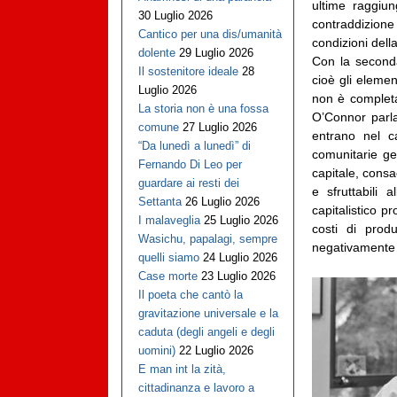
ultime raggiun
30 Luglio 2026
contraddizione
Cantico per una dis/umanità
condizioni della
dolente
29 Luglio 2026
Con la seconda
Il sostenitore ideale
28
cioè gli elemen
Luglio 2026
non è completa
La storia non è una fossa
O’Connor parla 
comune
27 Luglio 2026
entrano nel ca
“Da lunedì a lunedì” di
comunitarie ge
Fernando Di Leo per
capitale, consa
guardare ai resti dei
e sfruttabili a
Settanta
26 Luglio 2026
capitalistico 
I malaveglia
25 Luglio 2026
costi di prod
Wasichu, papalagi, sempre
negativamente su
quelli siamo
24 Luglio 2026
Case morte
23 Luglio 2026
Il poeta che cantò la
gravitazione universale e la
caduta (degli angeli e degli
uomini)
22 Luglio 2026
E man int la zità,
cittadinanza e lavoro a