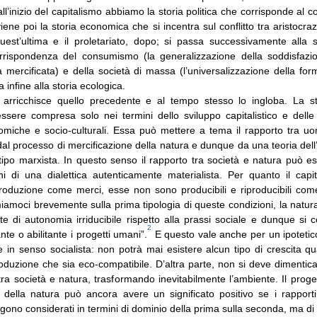
all’inizio del capitalismo abbiamo la storia politica che corrisponde al co
viene poi la storia economica che si incentra sul conflitto tra aristocra
uest’ultima e il proletariato, dopo; si passa successivamente alla s
orrispondenza del consumismo (la generalizzazione della soddisfazi
mercificata) e della società di massa (l’universalizzazione della for
va infine alla storia ecologica.
o arricchisce quello precedente e al tempo stesso lo ingloba. La st
sere compresa solo nei termini dello sviluppo capitalistico e delle 
nomiche e socio-culturali. Essa può mettere a tema il rapporto tra 
dal processo di mercificazione della natura e dunque da una teoria del
i tipo marxista. In questo senso il rapporto tra società e natura può
ni di una dialettica autenticamente materialista. Per quanto il capita
produzione come merci, esse non sono producibili e riproducibili com
iamoci brevemente sulla prima tipologia di queste condizioni, la natu
 di autonomia irriducibile rispetto alla prassi sociale e dunque si 
2
te o abilitante i progetti umani”.
E questo vale anche per un ipotetico
e in senso socialista: non potrà mai esistere alcun tipo di crescita q
produzione che sia eco-compatibile. D’altra parte, non si deve dimentica
ra società e natura, trasformando inevitabilmente l’ambiente. Il prog
della natura può ancora avere un significato positivo se i rapport
gono considerati in termini di dominio della prima sulla seconda, ma d