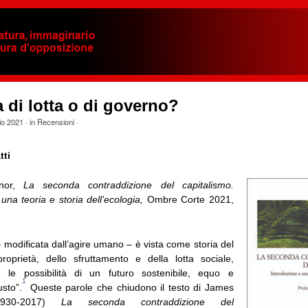
 di lotta o di governo?
io 2021
· in
Recensioni
·
tti
nor,
La seconda contraddizione del capitalismo.
una teoria e storia dell’ecologia
,
Ombre Corte 2021,
– modificata dall’agire umano – è vista come storia del
proprietà, dello sfruttamento e della lotta sociale,
 le possibilità di un futuro sostenibile, equo e
1
sto”.
Queste parole che chiudono il testo di James
1930-2017)
La seconda contraddizione del