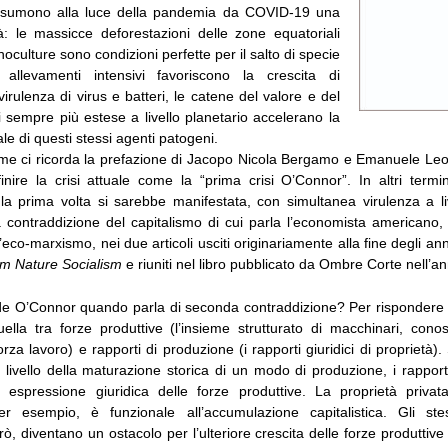
sumono alla luce della pandemia da COVID-19 una
tà: le massicce deforestazioni delle zone equatoriali
oculture sono condizioni perfette per il salto di specie
i allevamenti intensivi favoriscono la crescita di
virulenza di virus e batteri, le catene del valore e del
 sempre più estese a livello planetario accelerano la
ale di questi stessi agenti patogeni.
me ci ricorda la prefazione di Jacopo Nicola Bergamo e Emanuele Leona
nire la crisi attuale come la “prima crisi O’Connor”. In altri termin
a prima volta si sarebbe manifestata, con simultanea virulenza a li
 contraddizione del capitalismo di cui parla l’economista americano,
ll’eco-marxismo, nei due articoli usciti originariamente alla fine degli an
sm Nature Socialism
e riuniti nel libro pubblicato da Ombre Corte nell’an
e O’Connor quando parla di seconda contraddizione? Per rispondere 
uella tra forze produttive (l’insieme strutturato di macchinari, cono
forza lavoro) e rapporti di produzione (i rapporti giuridici di proprietà
 livello della maturazione storica di un modo di produzione, i rappor
 espressione giuridica delle forze produttive. La proprietà privat
er esempio, è funzionale all’accumulazione capitalistica. Gli stes
ò, diventano un ostacolo per l’ulteriore crescita delle forze produtti