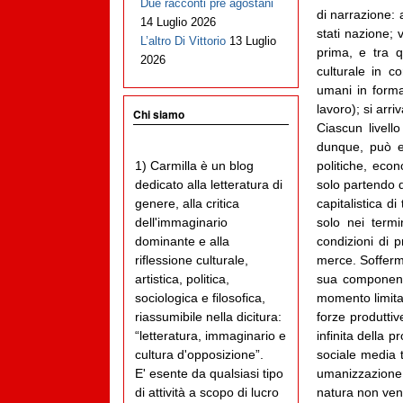
Due racconti pre agostani
di narrazione: 
14 Luglio 2026
stati nazione; 
L’altro Di Vittorio
13 Luglio
prima, e tra q
2026
culturale in c
umani in forma 
lavoro); si arri
Chi siamo
Ciascun livell
dunque, può es
politiche, eco
1) Carmilla è un blog
solo partendo 
dedicato alla letteratura di
capitalistica d
genere, alla critica
solo nei termi
dell'immaginario
condizioni di 
dominante e alla
merce. Sofferm
riflessione culturale,
sua componente
artistica, politica,
momento limitan
sociologica e filosofica,
forze produttiv
riassumibile nella dicitura:
infinita della 
“letteratura, immaginario e
sociale media t
cultura d'opposizione”.
umanizzazione 
E' esente da qualsiasi tipo
natura non ven
di attività a scopo di lucro