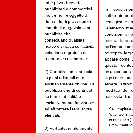
ed è priva di inserti
pubblicitari o commerciali.
In conclusio
Inoltre non è oggetto di
sufficienteme
domande di provvidenze,
ecologica, è u
contributi o agevolazioni
l’elemento medi
pubbliche che
condizioni di 
conseguano qualsiasi
ancora frammen
ricavo e si basa sull'attività
nell’immaginar
volontaria e gratuita di
percepita lar
redattori e collaboratori.
appare come un
questo contes
un’accentuata
2) Carmilla non si articola
significato: un
in piani editoriali ed è
essere affront
esclusivamente on line. La
modifica dei c
pubblicazione di contributi
necessità di un
su temi d'attualità è
esclusivamente funzionale
ad affrontare i temi sopra
Se il capitale
“capitale na
elencati.
comunitario”), 
I movimenti di
3) Pertanto, in riferimento