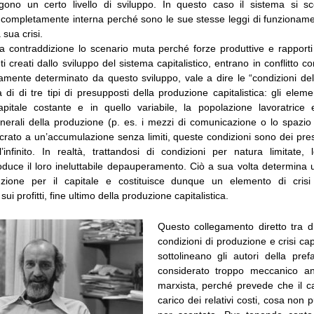
gono un certo livello di sviluppo.
In questo caso il sistema si s
 completamente interna perché sono le sue stesse leggi di funzioname
 sua crisi.
 contraddizione lo scenario muta perché forze produttive e rapporti
ti creati dallo sviluppo del sistema capitalistico, entrano in conflitto 
mente determinato da questo sviluppo, vale a dire le “condizioni del
di di tre tipi di presupposti della produzione capitalistica: gli eleme
pitale costante e in quello variabile, la popolazione lavoratrice 
nerali della produzione (p. es. i mezzi di comunicazione o lo spazio 
crato a un’accumulazione senza limiti, queste condizioni sono dei pre
ll’infinito. In realtà, trattandosi di condizioni per natura limitate,
produce il loro ineluttabile depauperamento. Ciò a sua volta determina
uzione per il capitale e costituisce dunque un elemento di crisi
i profitti, fine ultimo della produzione capitalistica.
Questo collegamento diretto tra di
condizioni di produzione e crisi cap
sottolineano gli autori della pref
considerato troppo meccanico a
marxista, perché prevede che il ca
carico dei relativi costi, cosa non