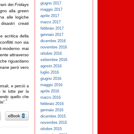
giugno 2017
vani dei
Fridays
maggio 2017
egno alla
green
aprile 2017
na alle logiche
marzo 2017
isastri creati
febbraio 2017
gennaio 2017
e acritica della
dicembre 2016
conflitti non sia
novembre 2016
ost-moderno mai
ottobre 2016
ente attraverso
settembre 2016
 che riguardano
agosto 2016
imane però vero
luglio 2016
giugno 2016
maggio 2016
ersali, e perciò a
aprile 2016
 le lotte per la
cendo quello che
marzo 2016
4
le”.
febbraio 2016
gennaio 2016
eBook
dicembre 2015
novembre 2015
ottobre 2015