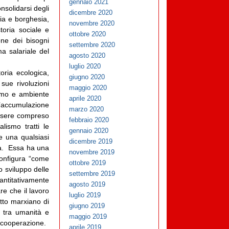
gennaio 2021
nsolidarsi degli
dicembre 2020
zia e borghesia,
novembre 2020
toria sociale e
ottobre 2020
one dei bisogni
settembre 2020
ma salariale del
agosto 2020
luglio 2020
oria ecologica,
giugno 2020
sue rivoluzioni
maggio 2020
uomo e ambiente
aprile 2020
l’accumulazione
marzo 2020
 essere compreso
febbraio 2020
lismo tratti le
gennaio 2020
e una qualsiasi
dicembre 2019
ra. Essa ha una
novembre 2019
configura “come
ottobre 2019
 sviluppo delle
settembre 2019
uantitativamente
agosto 2019
re che il lavoro
luglio 2019
etto marxiano di
giugno 2019
i tra umanità e
maggio 2019
i cooperazione.
aprile 2019