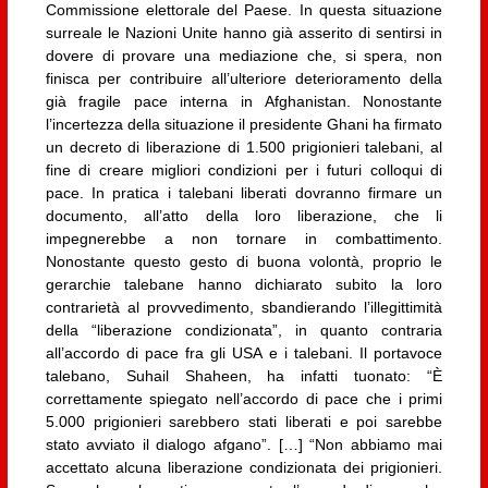
Commissione elettorale del Paese. In questa situazione
surreale le Nazioni Unite hanno già asserito di sentirsi in
dovere di provare una mediazione che, si spera, non
finisca per contribuire all’ulteriore deterioramento della
già fragile pace interna in Afghanistan. Nonostante
l’incertezza della situazione il presidente Ghani ha firmato
un decreto di liberazione di 1.500 prigionieri talebani, al
fine di creare migliori condizioni per i futuri colloqui di
pace. In pratica i talebani liberati dovranno firmare un
documento, all’atto della loro liberazione, che li
impegnerebbe a non tornare in combattimento.
Nonostante questo gesto di buona volontà, proprio le
gerarchie talebane hanno dichiarato subito la loro
contrarietà al provvedimento, sbandierando l’illegittimità
della “liberazione condizionata”, in quanto contraria
all’accordo di pace fra gli USA e i talebani. Il portavoce
talebano, Suhail Shaheen, ha infatti tuonato: “È
correttamente spiegato nell’accordo di pace che i primi
5.000 prigionieri sarebbero stati liberati e poi sarebbe
stato avviato il dialogo afgano”. […] “Non abbiamo mai
accettato alcuna liberazione condizionata dei prigionieri.