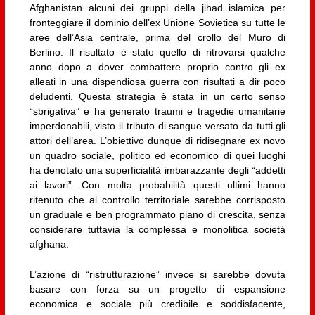
Afghanistan alcuni dei gruppi della jihad islamica per
fronteggiare il dominio dell’ex Unione Sovietica su tutte le
aree dell’Asia centrale, prima del crollo del Muro di
Berlino. Il risultato è stato quello di ritrovarsi qualche
anno dopo a dover combattere proprio contro gli ex
alleati in una dispendiosa guerra con risultati a dir poco
deludenti. Questa strategia è stata in un certo senso
“sbrigativa” e ha generato traumi e tragedie umanitarie
imperdonabili, visto il tributo di sangue versato da tutti gli
attori dell’area. L’obiettivo dunque di ridisegnare ex novo
un quadro sociale, politico ed economico di quei luoghi
ha denotato una superficialità imbarazzante degli “addetti
ai lavori”. Con molta probabilità questi ultimi hanno
ritenuto che al controllo territoriale sarebbe corrisposto
un graduale e ben programmato piano di crescita, senza
considerare tuttavia la complessa e monolitica società
afghana.
L’azione di “ristrutturazione” invece si sarebbe dovuta
basare con forza su un progetto di espansione
economica e sociale più credibile e soddisfacente,