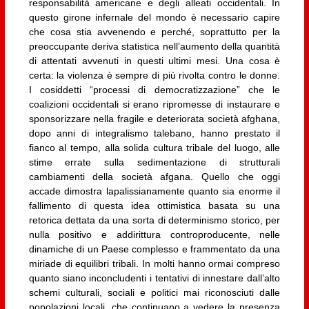
responsabilità americane e degli alleati occidentali. In
questo girone infernale del mondo è necessario capire
che cosa stia avvenendo e perché, soprattutto per la
preoccupante deriva statistica nell’aumento della quantità
di attentati avvenuti in questi ultimi mesi. Una cosa è
certa: la violenza è sempre di più rivolta contro le donne.
I cosiddetti “processi di democratizzazione” che le
coalizioni occidentali si erano ripromesse di instaurare e
sponsorizzare nella fragile e deteriorata società afghana,
dopo anni di integralismo talebano, hanno prestato il
fianco al tempo, alla solida cultura tribale del luogo, alle
stime errate sulla sedimentazione di strutturali
cambiamenti della società afgana. Quello che oggi
accade dimostra lapalissianamente quanto sia enorme il
fallimento di questa idea ottimistica basata su una
retorica dettata da una sorta di determinismo storico, per
nulla positivo e addirittura controproducente, nelle
dinamiche di un Paese complesso e frammentato da una
miriade di equilibri tribali. In molti hanno ormai compreso
quanto siano inconcludenti i tentativi di innestare dall’alto
schemi culturali, sociali e politici mai riconosciuti dalle
popolazioni locali, che continuano a vedere la presenza