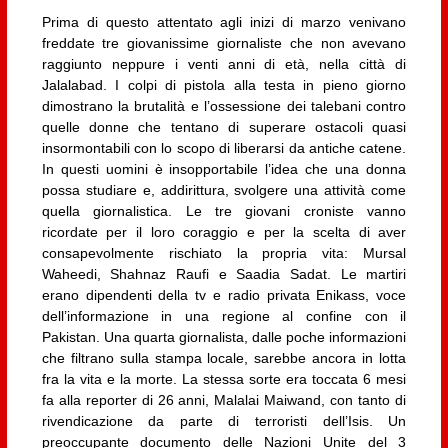
Prima di questo attentato agli inizi di marzo venivano
freddate tre giovanissime giornaliste che non avevano
raggiunto neppure i venti anni di età, nella città di
Jalalabad. I colpi di pistola alla testa in pieno giorno
dimostrano la brutalità e l’ossessione dei talebani contro
quelle donne che tentano di superare ostacoli quasi
insormontabili con lo scopo di liberarsi da antiche catene.
In questi uomini è insopportabile l’idea che una donna
possa studiare e, addirittura, svolgere una attività come
quella giornalistica. Le tre giovani croniste vanno
ricordate per il loro coraggio e per la scelta di aver
consapevolmente rischiato la propria vita: Mursal
Waheedi, Shahnaz Raufi e Saadia Sadat. Le martiri
erano dipendenti della tv e radio privata Enikass, voce
dell’informazione in una regione al confine con il
Pakistan. Una quarta giornalista, dalle poche informazioni
che filtrano sulla stampa locale, sarebbe ancora in lotta
fra la vita e la morte. La stessa sorte era toccata 6 mesi
fa alla reporter di 26 anni, Malalai Maiwand, con tanto di
rivendicazione da parte di terroristi dell’Isis. Un
preoccupante documento delle Nazioni Unite del 3