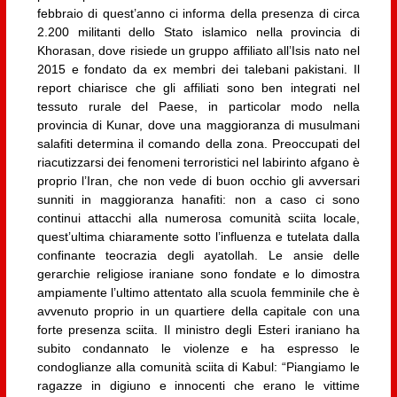
febbraio di quest’anno ci informa della presenza di circa
2.200 militanti dello Stato islamico nella provincia di
Khorasan, dove risiede un gruppo affiliato all’Isis nato nel
2015 e fondato da ex membri dei talebani pakistani. Il
report chiarisce che gli affiliati sono ben integrati nel
tessuto rurale del Paese, in particolar modo nella
provincia di Kunar, dove una maggioranza di musulmani
salafiti determina il comando della zona. Preoccupati del
riacutizzarsi dei fenomeni terroristici nel labirinto afgano è
proprio l’Iran, che non vede di buon occhio gli avversari
sunniti in maggioranza hanafiti: non a caso ci sono
continui attacchi alla numerosa comunità sciita locale,
quest’ultima chiaramente sotto l’influenza e tutelata dalla
confinante teocrazia degli ayatollah. Le ansie delle
gerarchie religiose iraniane sono fondate e lo dimostra
ampiamente l’ultimo attentato alla scuola femminile che è
avvenuto proprio in un quartiere della capitale con una
forte presenza sciita. Il ministro degli Esteri iraniano ha
subito condannato le violenze e ha espresso le
condoglianze alla comunità sciita di Kabul: “Piangiamo le
ragazze in digiuno e innocenti che erano le vittime