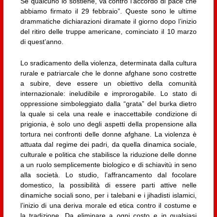
Se qualcuno lo sostiene, va contro l’accordo di pace che
abbiamo firmato il 29 febbraio”. Queste sono le ultime
drammatiche dichiarazioni diramate il giorno dopo l’inizio
del ritiro delle truppe americane, cominciato il 10 marzo
di quest’anno.
Lo sradicamento della violenza, determinata dalla cultura
rurale e patriarcale che le donne afghane sono costrette
a subire, deve essere un obiettivo della comunità
internazionale: ineludibile e improrogabile. Lo stato di
oppressione simboleggiato dalla “grata” del burka dietro
la quale si cela una reale e inaccettabile condizione di
prigionia, è solo uno degli aspetti della propensione alla
tortura nei confronti delle donne afghane. La violenza è
attuata dal regime dei padri, da quella dinamica sociale,
culturale e politica che stabilisce la riduzione delle donne
a un ruolo semplicemente biologico e di schiavitù in seno
alla società. Lo studio, l’affrancamento dal focolare
domestico, la possibilità di essere parti attive nelle
dinamiche sociali sono, per i talebani e i jihadisti islamici,
l’inizio di una deriva morale ed etica contro il costume e
la tradizione. Da eliminare a ogni costo e in qualsiasi