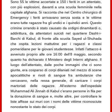
Sono 55 le vittime accertate e 150 i feriti in un attentato,
con più esplosioni, davanti a una scuola femminile nella
capitale afghana. Si racconta che nel Centro chirurgico di
Emergency i feriti arrivavano senza sosta e le vittime
erano tutte ragazze fra gli undici e i quindici anni. Questo
crimine orrendo è stato causato da ordigni dinamitardi o,
addirittura, da attentatori suicidi nel quartiere Dasht-i-
Barchi di Kabul, di fronte alla scuola Sayed ul-Shuhada
che ospita lezioni mattutine per i ragazzi e classi
pomeridiane per le giovani studentesse. Infatti l’attacco è
avvenuto proprio alle ore 16:00 dell’8 maggio, secondo
quanto ha dichiarato il Ministero degli Interni afghano. Il
luogo dell’attentato, dalle poche immagini che ci sono
giunte, era cosparso di corpi dilaniati nel mezzo di scene
apocalittiche e rivoli di sangue fra ambulanze che
cercavano, nella ressa generale, di caricare i corpi
martoriati delle ragazze. All’esterno dell’ospedale
Muhammad Ali Jinnah di Kabul c’erano persone in fila per
la donazione di sangue e, molte altre, per controllare le
liste affisse sui muri con i nomi delle vittime riconosciute
nonostante lo stato dei corpi.