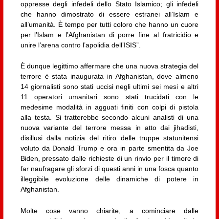
oppresse degli infedeli dello Stato Islamico; gli infedeli
che hanno dimostrato di essere estranei all’Islam e
all’umanità. È tempo per tutti coloro che hanno un cuore
per l’Islam e l’Afghanistan di porre fine al fratricidio e
unire l’arena contro l’apolidia dell’ISIS”.
È dunque legittimo affermare che una nuova strategia del
terrore è stata inaugurata in Afghanistan, dove almeno
14 giornalisti sono stati uccisi negli ultimi sei mesi e altri
11 operatori umanitari sono stati trucidati con le
medesime modalità in agguati finiti con colpi di pistola
alla testa. Si tratterebbe secondo alcuni analisti di una
nuova variante del terrore messa in atto dai jihadisti,
disillusi dalla notizia del ritiro delle truppe statunitensi
voluto da Donald Trump e ora in parte smentita da Joe
Biden, pressato dalle richieste di un rinvio per il timore di
far naufragare gli sforzi di questi anni in una fosca quanto
illeggibile evoluzione delle dinamiche di potere in
Afghanistan.
Molte cose vanno chiarite, a cominciare dalle