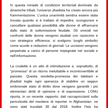
In questa miriade di condizioni territoriali dominate da
dinamiche tribali, l’universo jihadista ha creato ancora più
frammentazione. L’unica unanimità sembra essere stata
trovata quando si è trattato di impedire, scongiurare e
cancellare qualsiasi possibilità alle donne di affrancarsi
dallo stato di sottomissione feudale. Gli omicidi nei
confronti delle donne vengono studiati con raziocinio e
con strategica efficienza: si scelgono luoghi simbolici
come scuole e redazioni di giornali. Le uccisioni vengono
perpetrate a carico di persone impegnate nel sociale e
nell’informazione.
La crudeltà è un atto di intimidazione e, soprattutto, di
“promessa” di un ritorno ineluttabile e incontrovertibile al
passato. Questa vendetta-promessa dei talebani e
jihadisti toglie ogni speranza di stabilire un seppur
embrionale stato di diritto dove vengano garantiti i più
elementari diritti di opinione e di espressione. L’ONU
riporta, in un recente rapporto, dati raccapriccianti sulla
pericolosità del mestiere di reporter in Afghanistan: ne
sono stati trucidati 30 dal 2018. Inoltre l’Isis ha