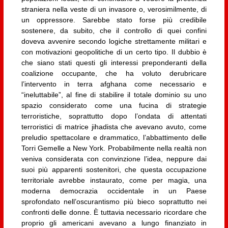
straniera nella veste di un invasore o, verosimilmente, di
un oppressore. Sarebbe stato forse più credibile
sostenere, da subito, che il controllo di quei confini
doveva avvenire secondo logiche strettamente militari e
con motivazioni geopolitiche di un certo tipo. Il dubbio è
che siano stati questi gli interessi preponderanti della
coalizione occupante, che ha voluto derubricare
l’intervento in terra afghana come necessario e
“ineluttabile”, al fine di stabilire il totale dominio su uno
spazio considerato come una fucina di strategie
terroristiche, soprattutto dopo l’ondata di attentati
terroristici di matrice jihadista che avevano avuto, come
preludio spettacolare e drammatico, l’abbattimento delle
Torri Gemelle a New York. Probabilmente nella realtà non
veniva considerata con convinzione l’idea, neppure dai
suoi più apparenti sostenitori, che questa occupazione
territoriale avrebbe instaurato, come per magia, una
moderna democrazia occidentale in un Paese
sprofondato nell’oscurantismo più bieco soprattutto nei
confronti delle donne. È tuttavia necessario ricordare che
proprio gli americani avevano a lungo finanziato in