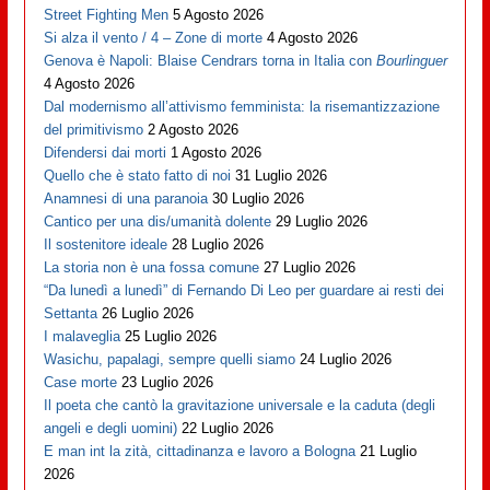
Street Fighting Men
5 Agosto 2026
Si alza il vento / 4 – Zone di morte
4 Agosto 2026
Genova è Napoli: Blaise Cendrars torna in Italia con
Bourlinguer
4 Agosto 2026
Dal modernismo all’attivismo femminista: la risemantizzazione
del primitivismo
2 Agosto 2026
Difendersi dai morti
1 Agosto 2026
Quello che è stato fatto di noi
31 Luglio 2026
Anamnesi di una paranoia
30 Luglio 2026
Cantico per una dis/umanità dolente
29 Luglio 2026
Il sostenitore ideale
28 Luglio 2026
La storia non è una fossa comune
27 Luglio 2026
“Da lunedì a lunedì” di Fernando Di Leo per guardare ai resti dei
Settanta
26 Luglio 2026
I malaveglia
25 Luglio 2026
Wasichu, papalagi, sempre quelli siamo
24 Luglio 2026
Case morte
23 Luglio 2026
Il poeta che cantò la gravitazione universale e la caduta (degli
angeli e degli uomini)
22 Luglio 2026
E man int la zità, cittadinanza e lavoro a Bologna
21 Luglio
2026