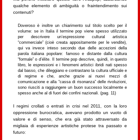
qualche elemento di ambiguità o fraintendimento sui
contenuti?
Doveroso è inoltre un chiarimento sul titolo scelto per il
volume: se in Italia il termine pop viene spesso utilizzato
per descrivere un’espressione cultural artistica
“commerciale” (cioè creata appositamente per le vendite),
qui va invece inteso secondo due delle accezioni della
parola italiana popolare: famoso e distante dalla cultura
“formale” o d’élite. Il termine pop descrive, quindi, in questo
libro, le espressioni e i fenomeni artistici ibridi nati spesso
dal basso, che dileggiano e contrastano la cultura ufficiale e
di regime e che, anche grazie ai nuovi mezzi di
comunicazione e alla “cassa di risonanza” delle rivoluzioni,
sono riusciti a raggiungere un buon successo localmente e
spesso anche al di fuori dei confini nazionali. (pag. 11)
I regimi crollati o entrati in crisi nel 2011, con la loro
oppressione burocratica, avevano prodotto un vuoto di
valore e di senso, che era già stato attraversato da
migliaia di esperienze artistiche protese tra passato e
futuro: