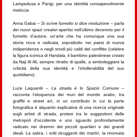
Lampedusa e Parigi, per una identità consapevolmente
meticcia.
Anna Gabai –
Si scrive fumetto si dice rivoluzione
– parla
dei nuovi spazi creativi apertisi nell’ultimo decennio per il
fumetto d’autore; un’arte che ha comunque una sua
storia ricca e radicata, soprattutto nei paesi di nuova
indipendenza o negli snodi più caldi del conflitto (celebre
la figura iconica di Handala, il bambino palestinese creato
da Naji Al Ali, sempre ritratto di spalle, a simboleggiare la
criticità della sua identità e l’intollerabilità del suo
quotidiano).
Luce Laquaniti –
La strada è lo Spazio Comune
–
racconta l’eloquenza dei muri del mondo arabo, tra
graffiti e street art, in un contributo in cui la parte
fotografica è alquanto esplicativa di una ricerca originale
sugli artisti di strada, protesi tra le suggestioni delle
metropoli d’occidente e uno sguardo profondamente
radicato nei drammi dei piccoli quartieri e dei grandi
ideali. La satira, i volti struggenti dei martiri, la rinomata