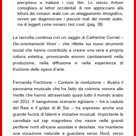
precipitava a tradurre i suoi libri. Lo stesso Antoon
consigliava ai lettori occidentali di non approcciarsi alla
lettura dei romanzi arabi con un atteggiamento etnografico,
ovvero per diagnosticare i presunti mali del mondo arabo,
ma di leggerli come romanzi tout court. (pag. 39)
La raccolta continua con un saggio di Catherine Cornet –
Dis-orientamenti Visivi
– che riflette sui nuovi strumenti
social che hanno contribuito a creare una vera e propria
rottura estetica, provocando enormi cambiamenti nella
produzione, nella diffusione e nella esperienza di
fruizione delle opere d’arte.
Fernanda Fischione –
Cantare la rivoluzione
– illustra il
panorama musicale che ha fatto da colonna sonora alle
rivolte che hanno attraversato quasi tutto il mondo arabo
nel 2011. Il sanguinoso scenario egiziano – tra a caduta
del Rais e il golpe di Al Sisi – ha espresso anche una
grande fucina di talenti e iniziative musicali. Importante la
carrellata sul rap magrebino che nasce nelle grandi
periferie nord africane assolate e desolate, ma mantiene
una vocazione naturale a guardare verso Nord, verso