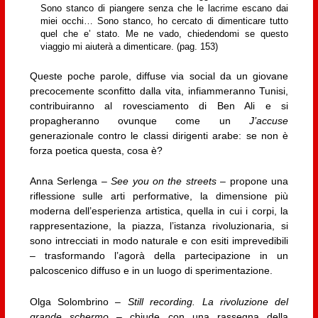
Sono stanco di piangere senza che le lacrime escano dai
miei occhi… Sono stanco, ho cercato di dimenticare tutto
quel che e’ stato. Me ne vado, chiedendomi se questo
viaggio mi aiuterà a dimenticare. (pag. 153)
Queste poche parole, diffuse via social da un giovane
precocemente sconfitto dalla vita, infiammeranno Tunisi,
contribuiranno al rovesciamento di Ben Ali e si
propagheranno ovunque come un
J’accuse
generazionale contro le classi dirigenti arabe: se non è
forza poetica questa, cosa è?
Anna Serlenga –
See you on the streets
– propone una
riflessione sulle arti performative, la dimensione più
moderna dell’esperienza artistica, quella in cui i corpi, la
rappresentazione, la piazza, l’istanza rivoluzionaria, si
sono intrecciati in modo naturale e con esiti imprevedibili
– trasformando l’agorà della partecipazione in un
palcoscenico diffuso e in un luogo di sperimentazione.
Olga Solombrino –
Still recording. La rivoluzione del
grande schermo
– chiude con una rassegna della