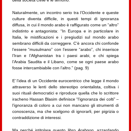
della società civile e le temono.
Naturalmente, un incontro serio tra l’Occidente e queste
culture diventa difficile, in questi tempi di ignoranza
diffusa, in cui il mondo arabo è raffigurato come un “altro”
indistinto e antagonista: “In Europa e in particolare in
Italia, le mistificazioni e i pregiudizi sul mondo arabo
sembrano difficili da correggere. C’è ancora chi confonde
l’essere “musulmano” con l’essere “arabo”, chi inserisce
l’Iran e l’Afghanistan tra i paesi arabi, e chi spiega
l’Arabia Saudita e il Libano, come se ogni paese arabo
fosse intercambiabile con l’altro.” (pag. 9)
E’ l’idea di un Occidente eurocentrico che legge il mondo
attraverso le lenti dello stereotipo orientalista, coltiva i
suoi rituali democratici e riproduce quella che lo scrittore
iracheno Hassan Blasim definisce “l’ignoranza dei colti” –
l’ignoranza di coloro a cui non mancano gli strumenti di
conoscenza, ma che scelgono di ignorarli, per pigrizia o
contraddizione di interessi.
Ma perché intitolare questo libro
Arabpop
, azzardando