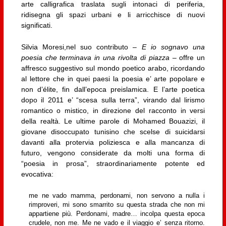
arte calligrafica traslata sugli intonaci di periferia,
ridisegna gli spazi urbani e li arricchisce di nuovi
significati.
Silvia Moresi,nel suo contributo –
E io sognavo una
poesia che terminava in una rivolta di piazza
– offre un
affresco suggestivo sul mondo poetico arabo, ricordando
al lettore che in quei paesi la poesia e’ arte popolare e
non d’élite, fin dall’epoca preislamica. E l’arte poetica
dopo il 2011 e’ “scesa sulla terra”, virando dal lirismo
romantico o mistico, in direzione del racconto in versi
della realtà. Le ultime parole di Mohamed Bouazizi, il
giovane disoccupato tunisino che scelse di suicidarsi
davanti alla protervia poliziesca e alla mancanza di
futuro, vengono considerate da molti una forma di
“poesia in prosa”, straordinariamente potente ed
evocativa:
me ne vado mamma, perdonami, non servono a nulla i
rimproveri, mi sono smarrito su questa strada che non mi
appartiene più. Perdonami, madre… incolpa questa epoca
crudele, non me. Me ne vado e il viaggio e’ senza ritorno.