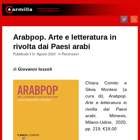
Arabpop. Arte e letteratura in
rivolta dai Paesi arabi
Pubblicato il
31 Agosto 2020
· in
Recensioni
·
di
Giovanni Iozzoli
Chiara Comito e
Silvia Montesi (a
cura di),
Arabpop.
Arte e letteratura in
rivolta dai Paesi
arabi
, Mimesis,
Milano-Udine, 2020,
pp. 219, €18,00