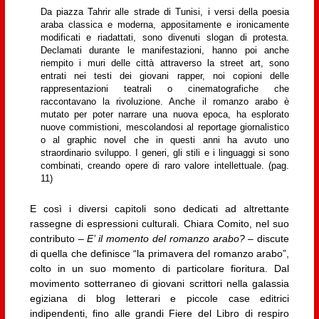
Da piazza Tahrir alle strade di Tunisi, i versi della poesia
araba classica e moderna, appositamente e ironicamente
modificati e riadattati, sono divenuti slogan di protesta.
Declamati durante le manifestazioni, hanno poi anche
riempito i muri delle città attraverso la street art, sono
entrati nei testi dei giovani rapper, noi copioni delle
rappresentazioni teatrali o cinematografiche che
raccontavano la rivoluzione. Anche il romanzo arabo è
mutato per poter narrare una nuova epoca, ha esplorato
nuove commistioni, mescolandosi al reportage giornalistico
o al graphic novel che in questi anni ha avuto uno
straordinario sviluppo. I generi, gli stili e i linguaggi si sono
combinati, creando opere di raro valore intellettuale. (pag.
11)
E così i diversi capitoli sono dedicati ad altrettante
rassegne di espressioni culturali. Chiara Comito, nel suo
contributo –
E’ il momento del romanzo arabo?
– discute
di quella che definisce “la primavera del romanzo arabo”,
colto in un suo momento di particolare fioritura. Dal
movimento sotterraneo di giovani scrittori nella galassia
egiziana di blog letterari e piccole case editrici
indipendenti, fino alle grandi Fiere del Libro di respiro