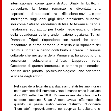
internazionale, come quella di Abu Dhabi. In Egitto, in
particolare, la forma romanzo è diventata una
espressione di autocoscienza e riflessione nazionale per
interrogarsi sugli anni grigi della presidenza Mubarak:
libri come
Palazzo Yacoubian
di Alaa Al Aswani aiutano a
rielaborare, soprattutto per il ceto medio egiziano, i temi
della decadenza della grande nazione egiziana. Tunisi,
Damasco, Tripoli, rispondono con autori che sanno
raccontare in prima persona la miseria e lo squallore dei
regimi autoritari e hanno contribuito a creare un humus
culturale che nei giorni della Primavera, ha prodotto una
coscienza rivoluzionaria diffusa. L’approdo verso
Occidente di questa letteratura è sempre problematico,
per via delle priorità “politico-ideologiche” che orientano
le scelte degli editori:
Nel caso della letteratura araba, siamo stati testimoni di un
netto aumento dell’interesse verso il mondo arabo-israeliano
dopo l’11 settembre 2001. L’interesse era stato tale che lo
scrittore iracheno Sinan Antoon aveva affermato che
quando un paese arabo veniva distrutto, l’Occidente
“illuminato” improvvisamente ne scopriva la cultura e si