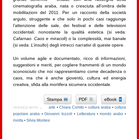
cinematografia araba, nata o cresciuta all’ombra delle
mobilitazioni del 2011. Per un racconto della società
arguto, struggente e che solo in pochi casi raggiunge
l’attenzione delle sale, dei festival e delle televisioni
occidentali: nonostante la qualità estetica (si veda:
Cafarnao. Caos e miracoli
) o la complessità, mai banale
(si veda:
L’insulto
) degli intrecci narrativi di queste opere.
Un volume agile e documentato, ricco di informazioni,
suggestioni e meriti, per cogliere frammenti di un mondo
sconosciuto che noi rappresentiamo come decadenza o
caos, ma che è anche gioventù, cultura ed energia
creativa, sfida alla mortifera sicumera occidentale.
Stampa
PDF
eBook
arte
•
Chiara Comito
•
cultura araba
•
cultura
TAGGED WITH →
popolare araba
•
Giovanni Iozzoli
•
Letteratura
•
mondo arabo
•
rivolta
•
Silvia Montesi