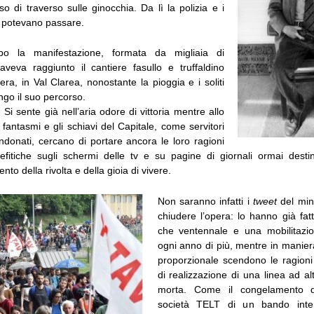
o di traverso sulle ginocchia. Da lì la polizia e i
n potevano passare.
 la manifestazione, formata da migliaia di
veva raggiunto il cantiere fasullo e truffaldino
era, in Val Clarea, nonostante la pioggia e i soliti
ungo il suo percorso.
!
Si sente già nell’aria odore di vittoria mentre allo
fantasmi e gli schiavi del Capitale, come servitori
ndonati, cercano di portare ancora le loro ragioni
fitiche sugli schermi delle tv e su pagine di giornali ormai desti
ento della rivolta e della gioia di vivere.
Non saranno infatti i
tweet
del mini
chiudere l’opera: lo hanno già fat
che ventennale e una mobilitazi
ogni anno di più, mentre in manie
proporzionale scendono le ragioni 
di realizzazione di una linea ad al
morta. Come il congelamento d
società TELT di un bando inter