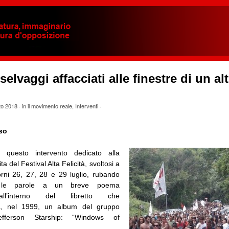
elvaggi affacciati alle finestre di un al
to 2018
· in
il movimento reale
,
Interventi
·
so
re questo intervento dedicato alla
ta del Festival Alta Felicità, svoltosi a
rni 26, 27, 28 e 29 luglio, rubando
te le parole a un breve poema
all’interno del libretto che
, nel 1999, un album del gruppo
efferson Starship: “Windows of