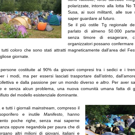
polarizzate, intorno alla lotta No 
Susa, ai suoi militanti, alle sue 
saper guardare al futuro.
Se il più ostile Tg regionale d
parlato di almeno 50.000 partec
senza timore di esagerare, 
organizzatori possano confermare u
tutti coloro che sono stati attratti magneticamente dall’area del Fes
gliose giornate.
persone costituite al 90% da giovani compresi tra i sedici e i tren
r i modi, ma per essersi lasciati trasportare dall’istinto, dall’amor
collettiva e dalla passione per un mondo diverso e
altro
. Per aver sa
e e senza alcun problema, una nuova comunità umana fatta di gen
e rifiuto del modello esistenziale dominante.
e tutti i giornali
mainstream
, compreso il
oporifero e inutile
Manifesto
, hanno
evento poche righe, senza mai saperne
levanza oppure negandola per paura che di
rgano altri milioni di giovani, italiani e