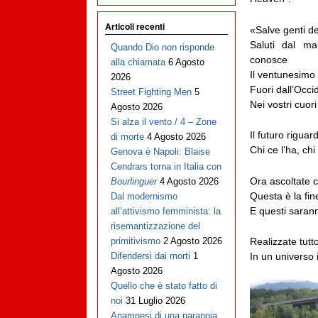
Articoli recenti
«Salve genti de
Saluti dal m
Quando Dio non risponde
conosce
alla chiamata
6 Agosto
Il ventunesimo 
2026
Fuori dall’Occid
Street Fighting Men
5
Nei vostri cuor
Agosto 2026
Si alza il vento / 4 – Zone
Il futuro riguar
di morte
4 Agosto 2026
Chi ce l’ha, chi
Genova è Napoli: Blaise
Cendrars torna in Italia con
Ora ascoltate c
Bourlinguer
4 Agosto 2026
Questa è la fin
Dal modernismo
E questi sarann
all’attivismo femminista: la
risemantizzazione del
Realizzate tutto
primitivismo
2 Agosto 2026
In un universo 
Difendersi dai morti
1
Agosto 2026
Quello che è stato fatto di
noi
31 Luglio 2026
Anamnesi di una paranoia