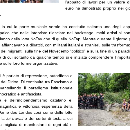
l’appalto di lavori per un valore di
euro ha dimostrato proprio nei gio
.
 in cui la parte musicale serale ha costituito soltanto uno degli aspe
palco che nelle interviste rilasciate nel backstage, molti artisti si 
 fianco della lotta NoTav che di quella NoTap. Mentre durante il giorno 
i affiancavano a dibattiti, con militanti italiani e stranieri, sulle trasform
dei migranti, sulla fine del Novecento “politico” e sulla fine di un parad
 di cui soltanto da qualche tempo si è iniziata comprendere l’importa
i e sulle loro forme organizzative.
 si è parlato di repressione, autodifesa e
del Diritto. Di continuità tra Fascismo e
antellando il paradigma istituzionale
cratico e antifascista.
na e dell’indipendentismo catalano e,
magnifica e vittoriosa esperienza della
Dame des Landes così come delle lotte
o la
loi travail
e dei cortei di testa a cui
 migliaia di manifestanti di ogni età e