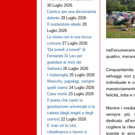
30 Luglio 2026
Cantico per una dis/umanità
dolente
29 Luglio 2026
Il sostenitore ideale
28
Luglio 2026
La storia non è una fossa
comune
27 Luglio 2026
“Da lunedì a lunedì” di
nell’enumerare 
Fernando Di Leo per
quattro, meravi
guardare ai resti dei
Settanta
26 Luglio 2026
Cinquantamila 
I malaveglia
25 Luglio 2026
selvaggi non pe
Wasichu, papalagi, sempre
individuale e 
quelli siamo
24 Luglio 2026
massicciament
Case morte
23 Luglio 2026
felicità, lotta 
Il poeta che cantò la
gravitazione universale e la
Mentre i media 
caduta (degli angeli e degli
sempre più s
uomini)
22 Luglio 2026
dedicato all’
E man int la zità,
cogliere la ri
cittadinanza e lavoro a
questa si acco