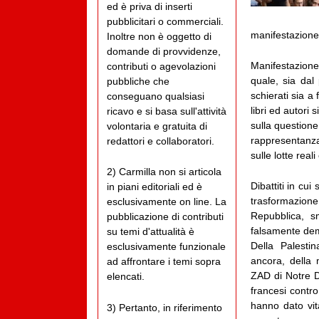
ed è priva di inserti
pubblicitari o commerciali.
manifestazione
Inoltre non è oggetto di
domande di provvidenze,
Manifestazione
contributi o agevolazioni
quale, sia dal 
pubbliche che
schierati sia a
conseguano qualsiasi
libri ed autori s
ricavo e si basa sull'attività
sulla questione 
volontaria e gratuita di
rappresentanza
redattori e collaboratori.
sulle lotte real
2) Carmilla non si articola
Dibattiti in cui
in piani editoriali ed è
trasformazione 
esclusivamente on line. La
Repubblica, sm
pubblicazione di contributi
falsamente demo
su temi d'attualità è
Della Palesti
esclusivamente funzionale
ancora, della 
ad affrontare i temi sopra
ZAD di Notre 
elencati.
francesi contr
hanno dato vita
3) Pertanto, in riferimento