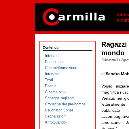
Ragazzi s
Contenuti
mondo
Interventi
Pubblicato il
1 Agos
Recensioni
Controinformazione
di
Sandro Moi
Interviste
Testi
Poesia
Voglio inizia
Cinema & tv
magnifica riusci
Schegge taglienti
Venaus nei gio
Cronache del pre-bomba
letteralmen
I suonatori Jones
pubblicato 
Segnalazioni
accompagnava
AltroQuando
americano J
Heaven”.