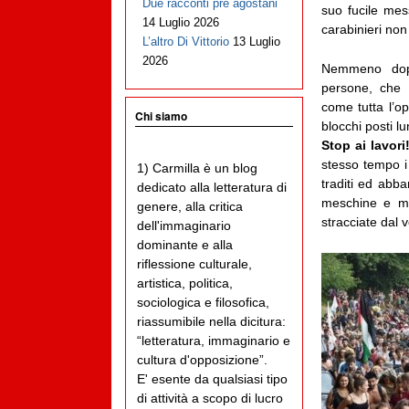
Due racconti pre agostani
suo fucile mess
14 Luglio 2026
carabinieri no
L’altro Di Vittorio
13 Luglio
2026
Nemmeno dopo
persone, che a
come tutta l’op
Chi siamo
blocchi posti l
Stop ai lavori
stesso tempo i 
1) Carmilla è un blog
traditi ed abba
dedicato alla letteratura di
meschine e me
genere, alla critica
stracciate dal v
dell'immaginario
dominante e alla
riflessione culturale,
artistica, politica,
sociologica e filosofica,
riassumibile nella dicitura:
“letteratura, immaginario e
cultura d'opposizione”.
E' esente da qualsiasi tipo
di attività a scopo di lucro