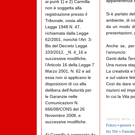
appartenenza s
ai punti 1) e 2) Carmilla
non è soggetta alla
Si è parlato de
registrazione presso il
ambiente, di na
Tribunale, ossia alla
da un modo di 
Legge 1948 N. 47,
presentazioni, 
richiamata dalla Legge
62/2001, nonché l’Art. 3-
Bis del Decreto Legge
Anche se, per 
103/2012, _N. 4_16 e
l’annuncio:
successive modifiche,
Genti della Ter
l’Articolo 16 della Legge 7
Una nuova stag
Marzo 2001, N. 62 e ad
La creatività e
essa non si applicano le
e sul valore feti
disposizioni di cui alla
Così da dare vi
delibera dell'Autorità per
nazioni ed impe
le Garanzie nelle
In cui la Vita p
Comunicazioni N.
666/08/CONS del 26
Novembre 2008, e
TAGGED WITH →
successive modifiche.
Futuro
•
genere
•
No TAV
•
Palesti
4) Carmilla è composta da