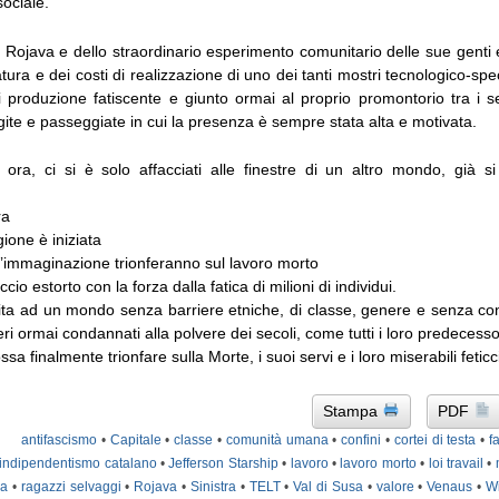
ociale.
l Rojava e dello straordinario esperimento comunitario delle sue genti e
tura e dei costi di realizzazione di uno dei tanti mostri tecnologico-spec
produzione fatiscente e giunto ormai al proprio promontorio tra i seco
gite e passeggiate in cui la presenza è sempre stata alta e motivata.
ora, ci si è solo affacciati alle finestre di un altro mondo, già si 
ra
ione è iniziata
 l’immaginazione trionferanno sul lavoro morto
ccio estorto con la forza dalla fatica di milioni di individui.
ta ad un mondo senza barriere etniche, di classe, genere e senza conf
ri ormai condannati alla polvere dei secoli, come tutti i loro predecesso
ossa finalmente trionfare sulla Morte, i suoi servi e i loro miserabili feticci
Stampa
PDF
antifascismo
•
Capitale
•
classe
•
comunità umana
•
confini
•
cortei di testa
•
f
indipendentismo catalano
•
Jefferson Starship
•
lavoro
•
lavoro morto
•
loi travail
•
na
•
ragazzi selvaggi
•
Rojava
•
Sinistra
•
TELT
•
Val di Susa
•
valore
•
Venaus
•
Wi