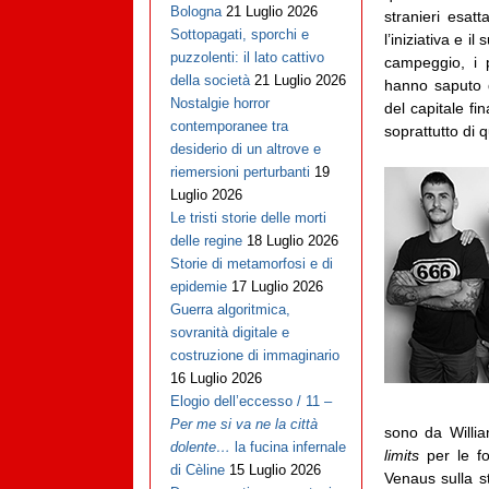
Bologna
21 Luglio 2026
stranieri esa
Sottopagati, sporchi e
l’iniziativa e i
puzzolenti: il lato cattivo
campeggio, i p
della società
21 Luglio 2026
hanno saputo d
Nostalgie horror
del capitale fin
contemporanee tra
soprattutto di q
desiderio di un altrove e
riemersioni perturbanti
19
Luglio 2026
Le tristi storie delle morti
delle regine
18 Luglio 2026
Storie di metamorfosi e di
epidemie
17 Luglio 2026
Guerra algoritmica,
sovranità digitale e
costruzione di immaginario
16 Luglio 2026
Elogio dell’eccesso / 11 –
Per me si va ne la città
sono da Willi
dolente…
la fucina infernale
limits
per le fo
di Cèline
15 Luglio 2026
Venaus sulla s