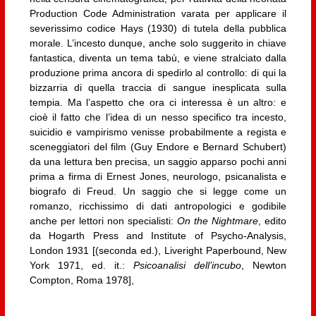
Production Code Administration varata per applicare il
severissimo codice Hays (1930) di tutela della pubblica
morale. L’incesto dunque, anche solo suggerito in chiave
fantastica, diventa un tema tabù, e viene stralciato dalla
produzione prima ancora di spedirlo al controllo: di qui la
bizzarria di quella traccia di sangue inesplicata sulla
tempia. Ma l’aspetto che ora ci interessa è un altro: e
cioè il fatto che l’idea di un nesso specifico tra incesto,
suicidio e vampirismo venisse probabilmente a regista e
sceneggiatori del film (Guy Endore e Bernard Schubert)
da una lettura ben precisa, un saggio apparso pochi anni
prima a firma di Ernest Jones, neurologo, psicanalista e
biografo di Freud. Un saggio che si legge come un
romanzo, ricchissimo di dati antropologici e godibile
anche per lettori non specialisti:
On the Nightmare
, edito
da Hogarth Press and Institute of Psycho-Analysis,
London 1931 [(seconda ed.), Liveright Paperbound, New
York 1971, ed. it.:
Psicoanalisi dell’incubo
, Newton
Compton, Roma 1978],