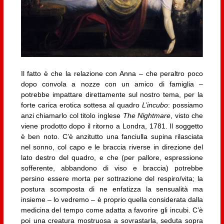
Il fatto è che la relazione con Anna – che peraltro poco
dopo convola a nozze con un amico di famiglia –
potrebbe impattare direttamente sul nostro tema, per la
forte carica erotica sottesa al quadro
L’incubo
: possiamo
anzi chiamarlo col titolo inglese
The Nightmare
, visto che
viene prodotto dopo il ritorno a Londra, 1781. Il soggetto
è ben noto. C’è anzitutto una fanciulla supina rilasciata
nel sonno, col capo e le braccia riverse in direzione del
lato destro del quadro, e che (per pallore, espressione
sofferente, abbandono di viso e braccia) potrebbe
persino essere morta per sottrazione del respiro/vita; la
postura scomposta di ne enfatizza la sensualità ma
insieme – lo vedremo – è proprio quella considerata dalla
medicina del tempo come adatta a favorire gli incubi. C’è
poi una creatura mostruosa a sovrastarla, seduta sopra