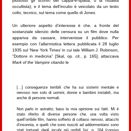
piuttosto gli scontri del cappa-e-spada, o la ritualità
occultista); e il tema dell’incubo è veicolato da un testo
colto, tecnico, sul tema come quello di Jones.
Un ulteriore aspetto d’interesse è che, a fronte del
sostanziale silenzio delle censura su un film dove nulla
appariva da cassare, intervenisse il pubblico. Per
esempio con l’allarmistica lettera pubblicata il 28 luglio
1935 sul ‘New York Times’ in cui tale William J. Robinson,
“Dottore in medicina” [Skal, op. cit., p. 165], attaccava
Mark of the Vampire
citando le
[…] conseguenze terribili che ha sui sistemi mentale e
nervoso non solo di uomini, donne e bambini instabili, ma
anche di persone normali.
Non parlo in astratto; baso la mia opinione sui fatti. Mi è
stato riferito di diverse persone che, una volta visto
quell’orribile film, hanno sofferto di collassi nervosi, attacchi
d’insonnia, e quelli che sono riusciti ad addormentarsi
sono
stati torturati dagli incubi più orribili
[
ivi
, p. 164 (corsivo