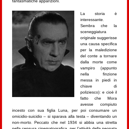
fantasmatiche apparizioni.
La storia è
interessante.
Sembra che la
sceneggiatura
originale suggerisse
una causa specifica
per la maledizione
del conte a tornare
dalla morte come
vampiro (appunto
nella finzione
messa in piedi in
chiave di
poliziesco): e cioè il
fatto che Mora
avesse compiuto
incesto con sua figlia Luna, per poi consumare un
omicidio-suicidio – si sparava alla testa – diventando un
non-morto. Peccato che nel 1934 si abbia una stretta
nella censura cinematografica, per l’attività della neonata