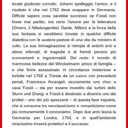
locale giudicato corrotto; Johann spalleggia l’amico, e il
risultato è che nel 1762 deve scappare in Germania.
Difficile sapere cosa sarebbe successo se Füssli non
fosse mai partito, ma certo l’amore per la letteratura
(Omero, il
Nibelungenlied
, Dante, Milton) e la forza della
sua fantasia si sarebbero trovate in qualche difficile
dialettica con le austere pastoie di una vita da ministro di
culto. La sua immaginazione si riempie di antichi eroi e
abissi infernali, di tragedie e di fremiti persino più
sconcertanti e ingovernabili. Del resto il mondo di
marmoree bellezze del Winckelmann amico di famiglia –
e che finirà assassinato in circostanze misteriose e
torbide nel 1768 a Trieste da un cuoco con precedenti
penali, Francesco Arcangeli, sicuramente uno choc a
casa Füssli – sta per essere investito dai turbini dello
Sturm und Drang: e Füssli è destinato a divenire uno dei
profeti – uno dei più spiazzanti – di questa fase inquieta,
che si consuma tra neoclassicismo e romanticismo come
più comunemente li conosciamo. Dopo due anni lascia la
Germania per Londra, 1764, e in quell’ambiente
vivacissimo troverà protettori e il successo.