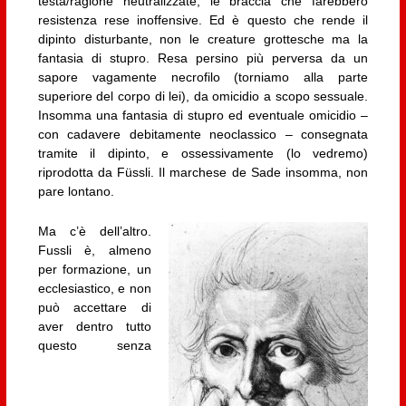
testa/ragione neutralizzate, le braccia che farebbero
resistenza rese inoffensive. Ed è questo che rende il
dipinto disturbante, non le creature grottesche ma la
fantasia di stupro. Resa persino più perversa da un
sapore vagamente necrofilo (torniamo alla parte
superiore del corpo di lei), da omicidio a scopo sessuale.
Insomma una fantasia di stupro ed eventuale omicidio –
con cadavere debitamente neoclassico – consegnata
tramite il dipinto, e ossessivamente (lo vedremo)
riprodotta da Füssli. Il marchese de Sade insomma, non
pare lontano.
Ma c’è dell’altro.
Fussli è, almeno
per formazione, un
ecclesiastico, e non
può accettare di
aver dentro tutto
questo senza