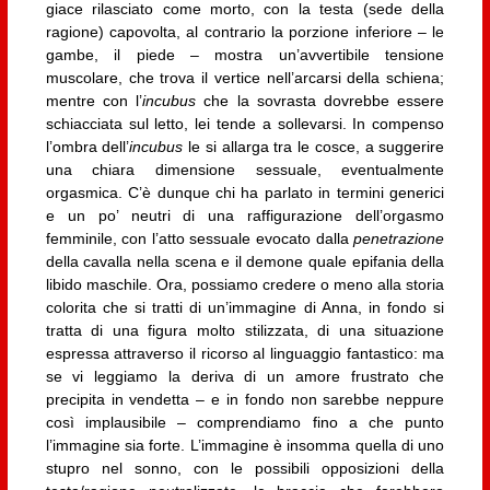
giace rilasciato come morto, con la testa (sede della
ragione) capovolta, al contrario la porzione inferiore – le
gambe, il piede – mostra un’avvertibile tensione
muscolare, che trova il vertice nell’arcarsi della schiena;
mentre con l’
incubus
che la sovrasta dovrebbe essere
schiacciata sul letto, lei tende a sollevarsi. In compenso
l’ombra dell’
incubus
le si allarga tra le cosce, a suggerire
una chiara dimensione sessuale, eventualmente
orgasmica. C’è dunque chi ha parlato in termini generici
e un po’ neutri di una raffigurazione dell’orgasmo
femminile, con l’atto sessuale evocato dalla
penetrazione
della cavalla nella scena e il demone quale epifania della
libido maschile. Ora, possiamo credere o meno alla storia
colorita che si tratti di un’immagine di Anna, in fondo si
tratta di una figura molto stilizzata, di una situazione
espressa attraverso il ricorso al linguaggio fantastico: ma
se vi leggiamo la deriva di un amore frustrato che
precipita in vendetta – e in fondo non sarebbe neppure
così implausibile – comprendiamo fino a che punto
l’immagine sia forte. L’immagine è insomma quella di uno
stupro nel sonno, con le possibili opposizioni della