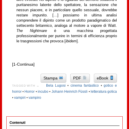
puritanesimo latente dello spettatore, la sensazione che
nessun piacere, e in particolare quello sessuale, dovrebbe
restare impunito. […] possiamo in ultima analisi
comprendere il dipinto come un prodotto paradigmatico del
settecento britannico, analoga al motore a vapore di Watt.
The Nightmare
è una macchina progettata
professionalmente per punire in termini di efficienza proprio
le trasgressioni che provoca [
ibidem
].
[1-Continua]
Stampa
PDF
eBook
Bela Lugosi
•
cinema fantastico
•
gotico e
TAGGED WITH →
horror
•
Horror
•
incubo
•
Johann Heinrich Füssli
•
letteratura gotica
•
vampiri
•
vampiro
Contenuti