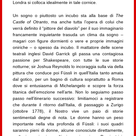
Londra si colloca idealmente in tale cornice.
Un sogno o piuttosto un incubo sta alla base di
The
Castle of Otranto
, ma anche tutta l’opera di colui che
verrà definito il “pittore del diavolo” per il suo immaginario
francamente inquietante trasuda un clima da sogno –
magari con figure dormienti o vere e proprie immagini
oniriche – o spesso da incubo. Il mattatore delle scene
teatrali inglesi David Garrick gli passa una contagiosa
passione per Shakespeare, con tutte le sue storie
notturne; sir Joshua Reynolds lo incoraggia sulla via della
pittura che conduce poi Füssli in quell’Italia tanto amata
dal gotico, per un bagno di cultura soprattutto a Roma
dove si entusiasma di Michelangelo e scopre la forza
titanica dell’emozione nell’arte. Non lo seguiamo passo
passo nell’itinerario successivo: limitiamoci a registrare
che durante il ritorno dall’Italia, di passaggio a Zurigo
(ottobre 1778), il Nostro vive un paio di storie
sentimentali degne di nota. Le donne hanno un peso
importante nella vita profonda di Füssli: i suoi quadri
saranno pieni di donne, alcune conosciute direttamente,