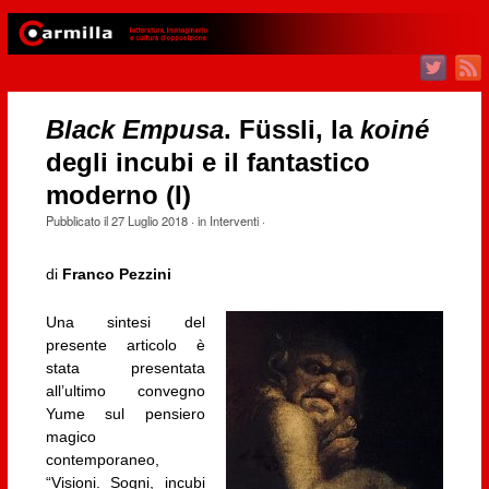
Black Empusa
. Füssli, la
koiné
degli incubi e il fantastico
moderno (I)
Pubblicato il
27 Luglio 2018
· in
Interventi
·
di
Franco Pezzini
Una sintesi del
presente articolo è
stata presentata
all’ultimo convegno
Yume sul pensiero
magico
contemporaneo,
“Visioni. Sogni, incubi