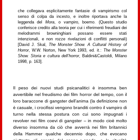
che collegava esplicitamente fantasie di vampirismo col
senso di colpa da incesto, e inoltre riportava anche la
leggenda del
Mora
, o vampiro, boemo. (Questo studio
conferisce credito alla teoria per cui i riferimenti freudiani dei
melodrammi browninghiani possano essere stati
intenzionali, e non rozze rivelazioni di conflitti personali)
[David J. Skal,
The Monster Show.
A Cultural History of
Horror
, W.W. Norton, New York 1993, ed. it.:
The Monster
Show.
Storia e cultura dell’horror
, Baldini&Castoldi, Milano
1998, p. 163].
Il peso dei nuovi studi psicanalitici è insomma ben
avvertibile nel freudismo dei film horror del tempo, con il
loro baraccone di gangster dell’anima (la definizione non
è casuale, i crocifissi vengono branditi contro il vampiro di
turno nella stessa postura con cui sono impugnati i
revolver nei film coevi di gangster – in modo cioè molto
diverso insomma da ciò che avverrà nei film britannici
della Hammer qualche decennio dopo, che evocano