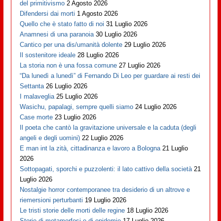
del primitivismo
2 Agosto 2026
Difendersi dai morti
1 Agosto 2026
Quello che è stato fatto di noi
31 Luglio 2026
Anamnesi di una paranoia
30 Luglio 2026
Cantico per una dis/umanità dolente
29 Luglio 2026
Il sostenitore ideale
28 Luglio 2026
La storia non è una fossa comune
27 Luglio 2026
“Da lunedì a lunedì” di Fernando Di Leo per guardare ai resti dei
Settanta
26 Luglio 2026
I malaveglia
25 Luglio 2026
Wasichu, papalagi, sempre quelli siamo
24 Luglio 2026
Case morte
23 Luglio 2026
Il poeta che cantò la gravitazione universale e la caduta (degli
angeli e degli uomini)
22 Luglio 2026
E man int la zità, cittadinanza e lavoro a Bologna
21 Luglio
2026
Sottopagati, sporchi e puzzolenti: il lato cattivo della società
21
Luglio 2026
Nostalgie horror contemporanee tra desiderio di un altrove e
riemersioni perturbanti
19 Luglio 2026
Le tristi storie delle morti delle regine
18 Luglio 2026
Storie di metamorfosi e di epidemie
17 Luglio 2026