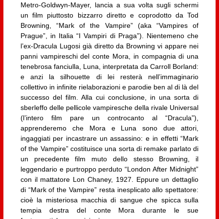
Metro-Goldwyn-Mayer, lancia a sua volta sugli schermi
un film piuttosto bizzarro diretto e coprodotto da Tod
Browning, “Mark of the Vampire” (aka “Vampires of
Prague”, in Italia “I Vampiri di Praga”). Nientemeno che
l’ex-Dracula Lugosi già diretto da Browning vi appare nei
panni vampireschi del conte Mora, in compagnia di una
tenebrosa fanciulla, Luna, interpretata da Carroll Borland:
e anzi la silhouette di lei resterà nell’immaginario
collettivo in infinite rielaborazioni e parodie ben al di là del
successo del film. Alla cui conclusione, in una sorta di
sberleffo delle pellicole vampiresche della rivale Universal
(l’intero film pare un controcanto al “Dracula”),
apprenderemo che Mora e Luna sono due attori,
ingaggiati per incastrare un assassino: e in effetti “Mark
of the Vampire” costituisce una sorta di remake parlato di
un precedente film muto dello stesso Browning, il
leggendario e purtroppo perduto “London After Midnight”
con il mattatore Lon Chaney, 1927. Eppure un dettaglio
di “Mark of the Vampire” resta inesplicato allo spettatore:
cioè la misteriosa macchia di sangue che spicca sulla
tempia destra del conte Mora durante le sue