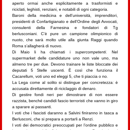
aperto ormai anche esplicitamente a trasformisti e
riciclati, leghisti, renziani, e notabili di ogni categoria.
Baroni della medicina e dell’università, imprenditori,
presidenti di Confartigianato e dell’Ordine degli Avvocati,
consulenti della Farnesina e fondatori di Tg
berlusconiani. C’è pure un campione olimpionico di
nuoto, che sarà molto utile alla giunta Raggi quando
Roma s’allagherà di nuovo.
Di Maio li ha chiamati i
supercompetenti
. Nel
supermarket delle candidature uno non vale uno, ma
almeno tre per due. Devono trainare le liste bloccate dei
deputati 5 Stelle uscenti. È così che funziona il
Cacarellum, voti uno ed eleggi 5, che ti piaccia o no.
La Lega come al solito si distingue per concretezza: è
accusata direttamente di riciclaggio di denaro.
Di gestire fondi neri per dimostrare di non essere
razzista, benché candidi fascio terroristi che vanno in giro
a sparare ai passanti.
I voti che i fascisti daranno a Salvini finiranno in tasca a
Berlusconi, che si prepara a portarli a Renzi.
I voti dei democratici preoccupati per l’ordine pubblico e