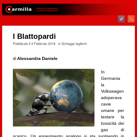
I Blattopardi
Pubblicato il
4 Febbraio 2018
· in
Schegge taglienti
·
di
Alessandra Daniele
In
Germania
la
Volkswagen
adoperava
cavie
umane per
testare la
tossicità dei
gas di
scarico. Un esperimento analogo si sta svolgendo in