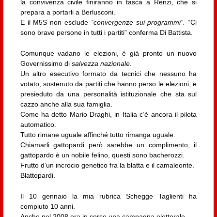
la convivenza civile finiranno in tasca a Renzi, che si
prepara a portarli a Berlusconi.
E il M5S non esclude
“convergenze sui programmi”.
“Ci
sono brave persone in tutti i partiti” conferma Di Battista.
Comunque vadano le elezioni, è già pronto un nuovo
Governissimo di
salvezza nazionale
.
Un altro esecutivo formato da tecnici che nessuno ha
votato, sostenuto da partiti che hanno perso le elezioni, e
presieduto da una personalità istituzionale che sta sul
cazzo anche alla sua famiglia.
Come ha detto Mario Draghi, in Italia c’è ancora il pilota
automatico.
Tutto rimane uguale affinché tutto rimanga uguale.
Chiamarli gattopardi però sarebbe un complimento, il
gattopardo è un nobile felino, questi sono bacherozzi.
Frutto d’un incrocio genetico fra la blatta e il camaleonte.
Blattopardi.
Il 10 gennaio la mia rubrica Schegge Taglienti ha
compiuto 10 anni.
Anche nel 2008 era in corso una campagna elettorale.