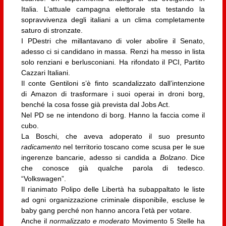
Italia. L’attuale campagna elettorale sta testando la
sopravvivenza degli italiani a un clima completamente
saturo di stronzate.
I PDestri che millantavano di voler abolire il Senato,
adesso ci si candidano in massa. Renzi ha messo in lista
solo renziani e berlusconiani. Ha rifondato il PCI, Partito
Cazzari Italiani.
Il conte Gentiloni s’è finto scandalizzato dall’intenzione
di Amazon di trasformare i suoi operai in droni borg,
benché la cosa fosse già prevista dal Jobs Act.
Nel PD se ne intendono di borg. Hanno la faccia come il
cubo.
La Boschi, che aveva adoperato il suo presunto
radicamento
nel territorio toscano come scusa per le sue
ingerenze bancarie, adesso si candida a
Bolzano
. Dice
che conosce già qualche parola di tedesco.
“Volkswagen”.
Il rianimato Polipo delle Libertà ha subappaltato le liste
ad ogni organizzazione criminale disponibile, escluse le
baby gang perché non hanno ancora l’età per votare.
Anche il
normalizzato e moderato
Movimento 5 Stelle ha