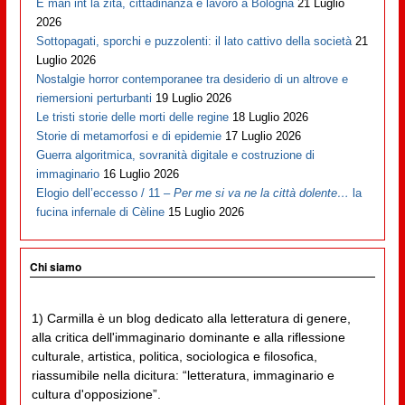
E man int la zità, cittadinanza e lavoro a Bologna
21 Luglio
2026
Sottopagati, sporchi e puzzolenti: il lato cattivo della società
21
Luglio 2026
Nostalgie horror contemporanee tra desiderio di un altrove e
riemersioni perturbanti
19 Luglio 2026
Le tristi storie delle morti delle regine
18 Luglio 2026
Storie di metamorfosi e di epidemie
17 Luglio 2026
Guerra algoritmica, sovranità digitale e costruzione di
immaginario
16 Luglio 2026
Elogio dell’eccesso / 11 –
Per me si va ne la città dolente…
la
fucina infernale di Cèline
15 Luglio 2026
Chi siamo
1) Carmilla è un blog dedicato alla letteratura di genere,
alla critica dell'immaginario dominante e alla riflessione
culturale, artistica, politica, sociologica e filosofica,
riassumibile nella dicitura: “letteratura, immaginario e
cultura d'opposizione”.