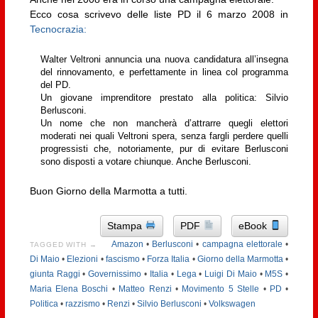
Ecco cosa scrivevo delle liste PD il 6 marzo 2008 in
Tecnocrazia:
Walter Veltroni annuncia una nuova candidatura all’insegna
del rinnovamento, e perfettamente in linea col programma
del PD.
Un giovane imprenditore prestato alla politica: Silvio
Berlusconi.
Un nome che non mancherà d’attrarre quegli elettori
moderati nei quali Veltroni spera, senza fargli perdere quelli
progressisti che, notoriamente, pur di evitare Berlusconi
sono disposti a votare chiunque. Anche Berlusconi.
Buon Giorno della Marmotta a tutti.
Stampa
PDF
eBook
Amazon
•
Berlusconi
•
campagna elettorale
•
TAGGED WITH →
Di Maio
•
Elezioni
•
fascismo
•
Forza Italia
•
Giorno della Marmotta
•
giunta Raggi
•
Governissimo
•
Italia
•
Lega
•
Luigi Di Maio
•
M5S
•
Maria Elena Boschi
•
Matteo Renzi
•
Movimento 5 Stelle
•
PD
•
Politica
•
razzismo
•
Renzi
•
Silvio Berlusconi
•
Volkswagen