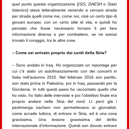
quel punto questa organizzazione [
ISIS, DAESH o Stato
Islamico
] stava letteralmente venendo a cercare strada
per strada quelli come me, come noi, cioè un certo tipo di
giovani europei, con un certo stile di vita, e quindi ho
pensato che fosse necessario tornare lì per fare
informazione diversa e per combattere, se ne avessi
trovato il coraggio, tra le altre cose.
– Come sei arrivato proprio dai curdi della Siria?
– Sono andato in Iraq. Ho organizzato un reportage per
cui c’è stato un autofinanziamento con dei concerti in
Italia nell’autunno 2015. Nel febbraio 2016 son partito,
son stato prima in Palestina, poi in Iraq, passando per la
Giordania. In tutti questi paesi ho raccontato quello che
ho visto, ho fatto delle interviste e poi l’obiettivo finale era
proprio andare nella Siria del nord. Lì però già i
peshmerga iracheni non permettevano ai giornalisti,
come accade tuttora, di entrare in Siria, ed è una cosa
gravissima. Una lesione gravissima del diritto
internazionale d’informazione. Quindi son dovuto entrare