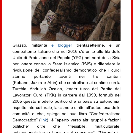
Grasso, militante
e blogger
trentasettenne, è un
combattente italiano che nel 2016 s’è unito alle file delle
Unità di Protezione del Popolo (YPG) nel nord della Siria
per lottare contro lo Stato Islamico (ISIS) e difendere la
rivoluzione del confederalismo democratico che i curdi
stanno portando avanti nei tre cantoni
(Kobane, Jazira e Afrin) che controllano al confine con la
Turchia. Abdullah Öcalan, leader turco del Partito dei
Lavoratori Curdi (PKK) in carcere dal 1999, formulò nel
2005 questo modello politico che si basa su autonomia,
rispetto interculturale, laicismo e diritto all’autodifesa delle
comunità e che, spiega nel suo libro “Confederalismo
Democratico” (
link
), è “aperto verso altri gruppi e fazioni
politiche” oltre che “flessibile, multiculturale,
antimonopolistico e basato sul consenso”.
“Durante la