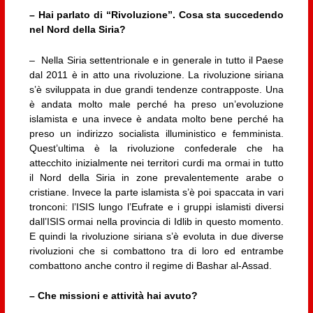
– Hai parlato di “Rivoluzione”. Cosa sta succedendo
nel Nord della Siria?
– Nella Siria settentrionale e in generale in tutto il Paese
dal 2011 è in atto una rivoluzione. La rivoluzione siriana
s’è sviluppata in due grandi tendenze contrapposte. Una
è andata molto male perché ha preso un’evoluzione
islamista e una invece è andata molto bene perché ha
preso un indirizzo socialista illuministico e femminista.
Quest’ultima è la rivoluzione confederale che ha
attecchito inizialmente nei territori curdi ma ormai in tutto
il Nord della Siria in zone prevalentemente arabe o
cristiane. Invece la parte islamista s’è poi spaccata in vari
tronconi: l’ISIS lungo l’Eufrate e i gruppi islamisti diversi
dall’ISIS ormai nella provincia di Idlib in questo momento.
E quindi la rivoluzione siriana s’è evoluta in due diverse
rivoluzioni che si combattono tra di loro ed entrambe
combattono anche contro il regime di Bashar al-Assad.
– Che missioni e attività hai avuto?