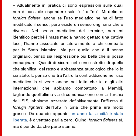
– Attualmente in pratica ci sono espressioni sulle quali
non è possibile rispondere solo “sì” o “no”. Mi definirei
foreign fighter
, anche se l’uso mediatico ne ha di fatto
modificato il senso, però esiste un senso originario che è
diverso. Nel senso mediatico del termine, non mi
identifico perché i mass media hanno gettato una cattiva
luce, l’hanno associato unilateralmente a chi combatte
per lo Stato Islamico. Ma per quello che è il senso
originario, penso sia l’espressione più bella che si possa
immaginare. Quindi di sicuro nel senso stretto di quello
che significa, del resto è abbastanza tautologico che io lo
sia stato. E penso che tra l’altro la contraddizione nell’uso
mediatico la si vede anche nel fatto che io e gli altri
internazionali che abbiamo combattuto a Mambij,
tagliando quell’ultima via di comunicazione con la Turchia
dell’ISIS, abbiamo azzerato definitivamente l’afflusso di
foreign fighters
dell’ISIS in Siria che prima era molto
grosso. Da quando appunto
un anno fa la città è stata
liberata
, è diventato pari a zero. Quindi
foreign fighters
sì,
ma dipende da che parte stanno.