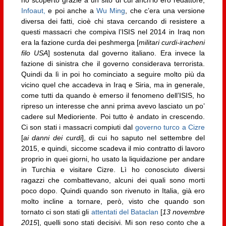
Infoaut,
e poi anche a
Wu Ming
, che c’era una versione
diversa dei fatti, cioè chi stava cercando di resistere a
questi massacri che compiva l’ISIS nel 2014 in Iraq non
era la fazione curda dei peshmerga [
militari curdi-iracheni
filo USA
] sostenuta dal governo italiano. Era invece la
fazione di sinistra che il governo considerava terrorista.
Quindi da lì in poi ho cominciato a seguire molto più da
vicino quel che accadeva in Iraq e Siria, ma in generale,
come tutti da quando è emerso il fenomeno dell’ISIS, ho
ripreso un interesse che anni prima avevo lasciato un po’
cadere sul Medioriente. Poi tutto è andato in crescendo.
Ci son stati i massacri compiuti dal
governo turco a Cizre
[
ai danni dei curdi
], di cui ho saputo nel settembre del
2015, e quindi, siccome scadeva il mio contratto di lavoro
proprio in quei giorni, ho usato la liquidazione per andare
in Turchia e visitare Cizre. Lì ho conosciuto diversi
ragazzi che combattevano, alcuni dei quali sono morti
poco dopo. Quindi quando son rivenuto in Italia, già ero
molto incline a tornare, però, visto che quando son
tornato ci son stati gli
attentati del Bataclan
[
13 novembre
2015
], quelli sono stati decisivi. Mi son reso conto che a