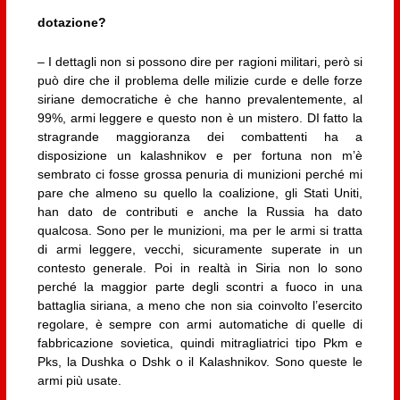
dotazione?
– I dettagli non si possono dire per ragioni militari, però si
può dire che il problema delle milizie curde e delle forze
siriane democratiche è che hanno prevalentemente, al
99%, armi leggere e questo non è un mistero. DI fatto la
stragrande maggioranza dei combattenti ha a
disposizione un kalashnikov e per fortuna non m’è
sembrato ci fosse grossa penuria di munizioni perché mi
pare che almeno su quello la coalizione, gli Stati Uniti,
han dato de contributi e anche la Russia ha dato
qualcosa. Sono per le munizioni, ma per le armi si tratta
di armi leggere, vecchi, sicuramente superate in un
contesto generale. Poi in realtà in Siria non lo sono
perché la maggior parte degli scontri a fuoco in una
battaglia siriana, a meno che non sia coinvolto l’esercito
regolare, è sempre con armi automatiche di quelle di
fabbricazione sovietica, quindi mitragliatrici tipo Pkm e
Pks, la Dushka o Dshk o il Kalashnikov. Sono queste le
armi più usate.