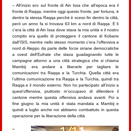
– All’inizio ero sul fronte di Ain Issa che all’epoca era il
fronte di Raqqa, mentre oggi questo fronte, per fortuna, è
dentro la stessa Raqqa perché è sceso fin dentro la città,
però un anno fa si trovava 63 km a nord di Raqqa. E lì
c’era la città di Ain Issa dove stava la mia unità e il nostro
compito era quello di proteggere il cantone di Kobane
dall’ISIS, mentre nello stesso momento c’era l’offensiva a
nord di Aleppo da parte delle forze siriane democratiche
a ovest dell’Eufrate che stava guadagnando tutte le
campagne attorno a una città strategica che si chiama
Mambij: era andare a liberarle per tagliare le
comunicazioni tra Raqqa e la Turchia. Quella città era
l’ultima comunicazione tra Raqqa e la Turchia, quindi tra
Raqqa e il mondo esterno. Non ho partecipato all’inizio a
quest’offensiva, piuttosto m’occupavo di difendere il
cantone mentre questa offensiva andava avanti. Poi a
fine giugno la mia unità è stata mandata a Mambij e
quindi a luglio anche noi abbiamo combattuto in questa
operazione per la liberazione della città.
–