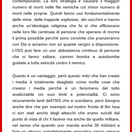
contemporanei. La loro strategia è causare il maggior
numero di morti nelle file nemiche col minor numero di
morti nelle proprie. Quindi fanno uso fondamentalmente
delle mine, delle trappole esplosive, dei cecchini e hanno
anche un’ideologia religiosa che fa sì che affluiscano
nelle loro file centinaia di persone che sperano di morire
il prima possibile perché sono convinte che pranzeranno
con Dio e avranno non so quante vergini a disposizione.
L’ISIS può fare un uso abbastanza continuo di persone
che si fanno saltare, camion bomba e autobombe
guidate a tutta velocità contro il nemico.
Questo è un vantaggio, però questo mito che han creato
i media è totalmente sbagliato come molte cose che
creano i media perché è un fenomeno del tutto
analizzabile coi suoi limiti e potenzialità. Ci sono
sicuramente tanti dell’ISIS che si suicidano, però bisogna
anche dire che per esempio sul nostro fronte di Ain Issa
ci son stati anche degli attacchi che erano suicidi dal
punto di vista di chi li faceva ma anche da quello militare,
nel senso che quando uno manda anche 30 miliziani a
fare un attacco completamente sporadico senza nessun