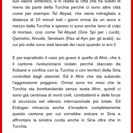
suo valore simbolico, è in realtà la città che ha subito di
meno da parte della Turchia perché ci sono altre città
come per esempio Tel Abyad, che viene mitragliata a
distanza di 10 minuti tutti i giorni ormai da un anno e
mezzo dalla Turchia e spesso ci sono anche lanci di colpi
di mortaio, così come Tel Abyad (Gire Spi per i curdi),
Qamisho, Amude, Serekani (Ras al-Ayn per gli arabi), su
cui più volte sono stati lanciati dei razzi quando io ero lì.
E poi soprattutto il caso più grave è quello di Afrin, che è
il cantone rivoluzionario isolato perché staccato da
Kobane e confina con la Turchia o con territori della Siria
controllati dagli islamisti. Ed è Afrin che sta subendo
l’aggressione peggiore. Ormai sono tre mesi che la
Turchia sta bombardando senza sosta Afrin, quindi ci
sono già centinaia di morti civili, combattenti e delle forze
di sicurezza nel silenzio internazionale più totale. Ed
Erdogan minaccia anche d’invadere completamente
questo cantone per cui vorrebbe entrare in Siria e
affrontare la sinistra curda anche in Siria oltre che in
Turchia.