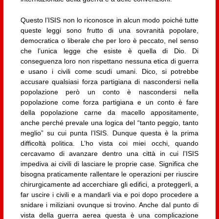
Questo l’ISIS non lo riconosce in alcun modo poiché tutte
queste leggi sono frutto di una sovranità popolare,
democratica o liberale che per loro è peccato, nel senso
che l’unica legge che esiste è quella di Dio. Di
conseguenza loro non rispettano nessuna etica di guerra
e usano i civili come scudi umani. Dico, si potrebbe
accusare qualsiasi forza partigiana di nascondersi nella
popolazione però un conto è nascondersi nella
popolazione come forza partigiana e un conto è fare
della popolazione carne da macello appositamente,
anche perché prevale una logica del “tanto peggio, tanto
meglio” su cui punta l’ISIS. Dunque questa è la prima
difficoltà politica. L’ho vista coi miei occhi, quando
cercavamo di avanzare dentro una città in cui l’ISIS
impediva ai civili di lasciare le proprie case. Significa che
bisogna praticamente rallentare le operazioni per riuscire
chirurgicamente ad accerchiare gli edifici, a proteggerli, a
far uscire i civili e a mandarli via e poi dopo procedere a
snidare i miliziani ovunque si trovino. Anche dal punto di
vista della guerra aerea questa è una complicazione