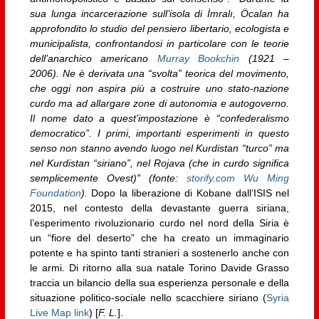
sua lunga incarcerazione sull’isola di İmralı, Öcalan ha
approfondito lo studio del pensiero libertario, ecologista e
municipalista, confrontandosi in particolare con le teorie
dell’anarchico americano
Murray Bookchin
(1921 –
2006)
. Ne è derivata una “svolta” teorica del movimento,
che oggi non aspira più a costruire uno stato-nazione
curdo ma ad allargare zone di autonomia e autogoverno.
Il nome dato a quest’impostazione è “confederalismo
democratico”. I primi, importanti esperimenti in questo
senso non stanno avendo luogo nel Kurdistan “turco” ma
nel Kurdistan “siriano”, nel Rojava (che in curdo significa
semplicemente Ovest)” (fonte:
storify.com
Wu Ming
Foundation
).
Dopo la liberazione di Kobane dall’ISIS nel
2015, nel contesto della devastante guerra siriana,
l’esperimento rivoluzionario curdo nel nord della Siria è
un “fiore del deserto” che ha creato un immaginario
potente e ha spinto tanti stranieri a sostenerlo anche con
le armi. Di ritorno alla sua natale Torino Davide Grasso
traccia un bilancio della sua esperienza personale e della
situazione politico-sociale nello scacchiere siriano (
Syria
Live Map link
) [
F. L.
].