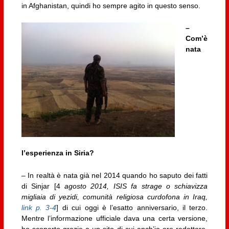
in Afghanistan, quindi ho sempre agito in questo senso.
–
Com’è
nata
l’esperienza in Siria?
– In realtà è nata già nel 2014 quando ho saputo dei fatti
di Sinjar [4
agosto 2014,
ISIS fa strage o schiavizza
migliaia di yezidi, comunità religiosa curdofona in Iraq,
link p. 3-4
] di cui oggi è l’esatto anniversario, il terzo.
Mentre l’informazione ufficiale dava una certa versione,
ho scoperto grazie a un sito di cui anch’io ero redattore,