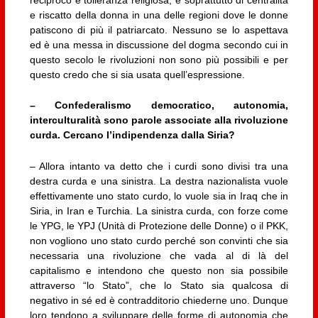
reciproco e tolleranza religiosa, e soprattutto di centralità
e riscatto della donna in una delle regioni dove le donne
patiscono di più il patriarcato. Nessuno se lo aspettava
ed è una messa in discussione del dogma secondo cui in
questo secolo le rivoluzioni non sono più possibili e per
questo credo che si sia usata quell’espressione.
– Confederalismo democratico, autonomia,
interculturalità sono parole associate alla rivoluzione
curda. Cercano l’indipendenza dalla Siria?
– Allora intanto va detto che i curdi sono divisi tra una
destra curda e una sinistra. La destra nazionalista vuole
effettivamente uno stato curdo, lo vuole sia in Iraq che in
Siria, in Iran e Turchia. La sinistra curda, con forze come
le YPG, le YPJ (Unità di Protezione delle Donne) o il PKK,
non vogliono uno stato curdo perché son convinti che sia
necessaria una rivoluzione che vada al di là del
capitalismo e intendono che questo non sia possibile
attraverso “lo Stato”, che lo Stato sia qualcosa di
negativo in sé ed è contradditorio chiederne uno. Dunque
loro tendono a sviluppare delle forme di autonomia che