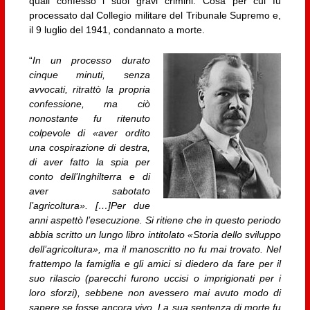
quali confessò i suoi gravi crimini. Cosa per cui fu
processato dal Collegio militare del Tribunale Supremo e,
il 9 luglio del 1941, condannato a morte.
“
In un processo durato
cinque minuti, senza
avvocati, ritrattò la propria
confessione, ma ciò
nonostante fu ritenuto
colpevole di «aver ordito
una cospirazione di destra,
di aver fatto la spia per
conto dell’Inghilterra e di
aver sabotato
l’agricoltura». […]Per due
anni aspettò l’esecuzione. Si ritiene che in questo periodo
abbia scritto un lungo libro intitolato «Storia dello sviluppo
dell’agricoltura», ma il manoscritto no fu mai trovato. Nel
frattempo la famiglia e gli amici si diedero da fare per il
suo rilascio (parecchi furono uccisi o imprigionati per i
loro sforzi), sebbene non avessero mai avuto modo di
sapere se fosse ancora vivo. La sua sentenza di morte fu