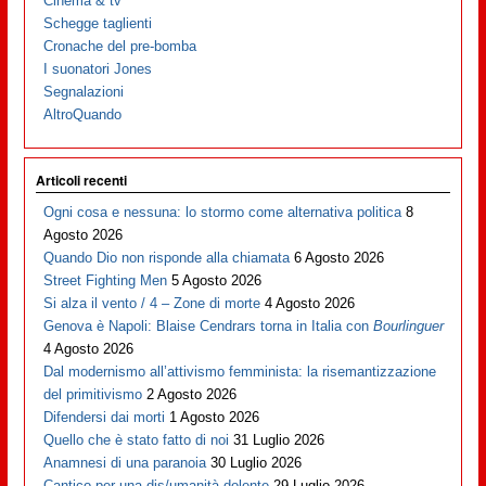
Cinema & tv
Schegge taglienti
Cronache del pre-bomba
I suonatori Jones
Segnalazioni
AltroQuando
Articoli recenti
Ogni cosa e nessuna: lo stormo come alternativa politica
8
Agosto 2026
Quando Dio non risponde alla chiamata
6 Agosto 2026
Street Fighting Men
5 Agosto 2026
Si alza il vento / 4 – Zone di morte
4 Agosto 2026
Genova è Napoli: Blaise Cendrars torna in Italia con
Bourlinguer
4 Agosto 2026
Dal modernismo all’attivismo femminista: la risemantizzazione
del primitivismo
2 Agosto 2026
Difendersi dai morti
1 Agosto 2026
Quello che è stato fatto di noi
31 Luglio 2026
Anamnesi di una paranoia
30 Luglio 2026
Cantico per una dis/umanità dolente
29 Luglio 2026