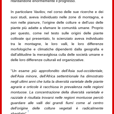
ritardandone enormemente il progresso.
In particolare Vavilov, nel corso delle sue ricerche e dei
suoi studi, aveva individuato nelle zone di montagna, e
non nelle pianure, l’origine delle colture e dell’uso delle
piante più adatte a sfamare le comunità umane. Proprio
per questo, come nel testo sulle origini delle piante
coltivate qui presentato, lo scienziato aveva individuato
tra le montagne, le loro valli, le loro differenze
morfologiche e climatiche dipendenti dalla geografia e
dall’altitudine la meravigliosa culla delle società umane e
delle loro differenze culturali ed organizzative.
“
Un esame più approfondito dell’Asia sud-occidentale,
dell’Asia minore, dell’Africa settentrionale ha dimostrato
negli ultimi anni che tutta la diversità varietale delle piante
agrarie e orticole è racchiusa in prevalenza nelle regioni
montuose. La concentrazione della diversità varietale e
razziale è risultata trovarsi nelle regioni montuose perciò
guardare alle valli dei grandi fiumi come al centro
dell’origine delle colture vegetali è radicalmente
7
sbagliato
“.