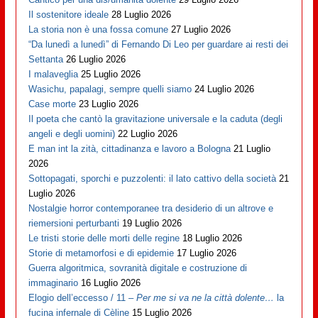
Il sostenitore ideale
28 Luglio 2026
La storia non è una fossa comune
27 Luglio 2026
“Da lunedì a lunedì” di Fernando Di Leo per guardare ai resti dei
Settanta
26 Luglio 2026
I malaveglia
25 Luglio 2026
Wasichu, papalagi, sempre quelli siamo
24 Luglio 2026
Case morte
23 Luglio 2026
Il poeta che cantò la gravitazione universale e la caduta (degli
angeli e degli uomini)
22 Luglio 2026
E man int la zità, cittadinanza e lavoro a Bologna
21 Luglio
2026
Sottopagati, sporchi e puzzolenti: il lato cattivo della società
21
Luglio 2026
Nostalgie horror contemporanee tra desiderio di un altrove e
riemersioni perturbanti
19 Luglio 2026
Le tristi storie delle morti delle regine
18 Luglio 2026
Storie di metamorfosi e di epidemie
17 Luglio 2026
Guerra algoritmica, sovranità digitale e costruzione di
immaginario
16 Luglio 2026
Elogio dell’eccesso / 11 –
Per me si va ne la città dolente…
la
fucina infernale di Cèline
15 Luglio 2026