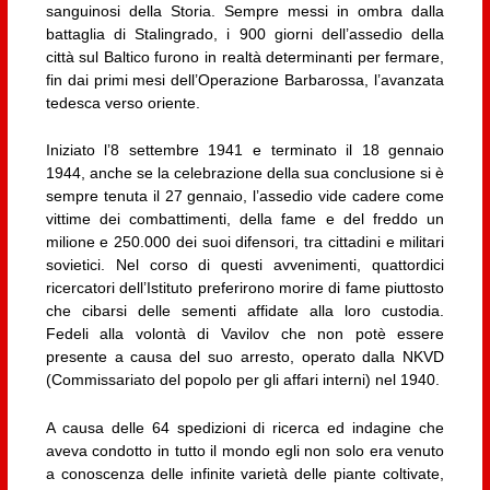
sanguinosi della Storia. Sempre messi in ombra dalla
battaglia di Stalingrado, i 900 giorni dell’assedio della
città sul Baltico furono in realtà determinanti per fermare,
fin dai primi mesi dell’Operazione Barbarossa, l’avanzata
tedesca verso oriente.
Iniziato l’8 settembre 1941 e terminato il 18 gennaio
1944, anche se la celebrazione della sua conclusione si è
sempre tenuta il 27 gennaio, l’assedio vide cadere come
vittime dei combattimenti, della fame e del freddo un
milione e 250.000 dei suoi difensori, tra cittadini e militari
sovietici. Nel corso di questi avvenimenti, quattordici
ricercatori dell’Istituto preferirono morire di fame piuttosto
che cibarsi delle sementi affidate alla loro custodia.
Fedeli alla volontà di Vavilov che non potè essere
presente a causa del suo arresto, operato dalla NKVD
(Commissariato del popolo per gli affari interni) nel 1940.
A causa delle 64 spedizioni di ricerca ed indagine che
aveva condotto in tutto il mondo egli non solo era venuto
a conoscenza delle infinite varietà delle piante coltivate,