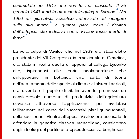
commutata nel 1942, ma non fu mai rilasciato. Il 26
3
gennaio 1943 morì in un ospedale-gulag a Saratov.
Nel
1960 un giornalista sovietico autorizzato ad indagare
4
sulla sua morte,
a quanto pare, trovò i risultati
dell’autopsia che indicava come Vavilov fosse morto di
5
fame
”.
La vera colpa di Vavilov, che nel 1939 era stato eletto
presidente del VII Congresso internazionale di Genetica,
era stata in realtà quella di opporsi al collega Lysenko
che, ispirandosi alle teorie neolamarckiste che
sviluppavano in botanica una sorta di teoria
dell’adattamento delle specie al clima e ai sistemi agricoli,
era diventato il pupillo di Stalin avendo promesso un
considerevole aumento di produttività dell’agricoltura
sovietica attraverso l’applicazione, poi rivelatasi
fallimentare nel corso dei successivi piani quinquennali,
delle sue teorie. Mentre all’epoca Vavilov era accusato di
difendere la genetica classica mendeliana, considerata
dagli ideologi del partito una «pseudoscienza borghese».