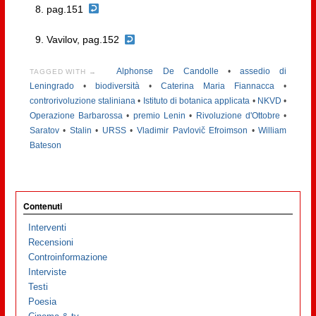
pag.151
Vavilov, pag.152
Alphonse De Candolle
•
assedio di
TAGGED WITH →
Leningrado
•
biodiversità
•
Caterina Maria Fiannacca
•
controrivoluzione staliniana
•
Istituto di botanica applicata
•
NKVD
•
Operazione Barbarossa
•
premio Lenin
•
Rivoluzione d'Ottobre
•
Saratov
•
Stalin
•
URSS
•
Vladimir Pavlovič Efroimson
•
William
Bateson
Contenuti
Interventi
Recensioni
Controinformazione
Interviste
Testi
Poesia