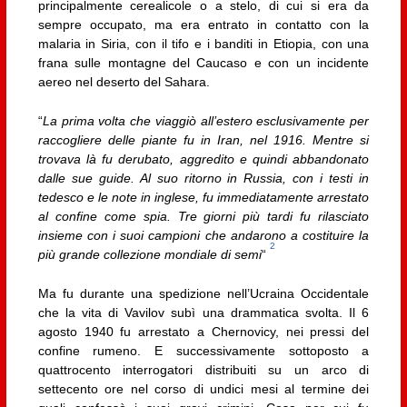
principalmente cerealicole o a stelo, di cui si era da
sempre occupato, ma era entrato in contatto con la
malaria in Siria, con il tifo e i banditi in Etiopia, con una
frana sulle montagne del Caucaso e con un incidente
aereo nel deserto del Sahara.
“
La prima volta che viaggiò all’estero esclusivamente per
raccogliere delle piante fu in Iran, nel 1916. Mentre si
trovava là fu derubato, aggredito e quindi abbandonato
dalle sue guide. Al suo ritorno in Russia, con i testi in
tedesco e le note in inglese, fu immediatamente arrestato
al confine come spia. Tre giorni più tardi fu rilasciato
insieme con i suoi campioni che andarono a costituire la
2
più grande collezione mondiale di semi
“
Ma fu durante una spedizione nell’Ucraina Occidentale
che la vita di Vavilov subì una drammatica svolta. Il 6
agosto 1940 fu arrestato a Chernovicy, nei pressi del
confine rumeno. E successivamente sottoposto a
quattrocento interrogatori distribuiti su un arco di
settecento ore nel corso di undici mesi al termine dei