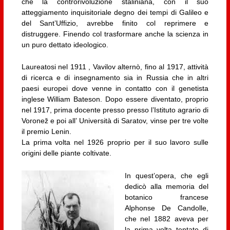
che la controrivoluzione staliniana, con il suo
atteggiamento inquisitoriale degno dei tempi di Galileo e
del Sant’Uffizio, avrebbe finito col reprimere e
distruggere. Finendo col trasformare anche la scienza in
un puro dettato ideologico.
Laureatosi nel 1911 , Vavilov alternò, fino al 1917, attività
di ricerca e di insegnamento sia in Russia che in altri
paesi europei dove venne in contatto con il genetista
inglese William Bateson. Dopo essere diventato, proprio
nel 1917, prima docente presso presso l’Istituto agrario di
Voronež e poi all’ Università di Saratov, vinse per tre volte
il premio Lenin.
La prima volta nel 1926 proprio per il suo lavoro sulle
origini delle piante coltivate.
In quest’opera, che egli
dedicò alla memoria del
botanico francese
Alphonse De Candolle,
che nel 1882 aveva per
la prima volta tentato di