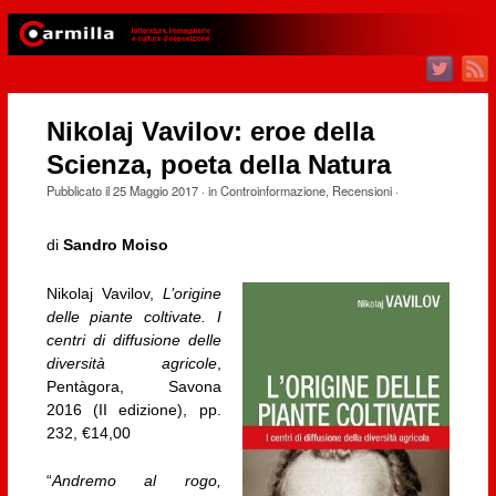
Nikolaj Vavilov: eroe della
Scienza, poeta della Natura
Pubblicato il
25 Maggio 2017
· in
Controinformazione
,
Recensioni
·
di
Sandro Moiso
Nikolaj Vavilov,
L’origine
delle piante coltivate. I
centri di diffusione delle
diversità agricole
,
Pentàgora, Savona
2016 (II edizione), pp.
232, €14,00
“
Andremo al rogo,