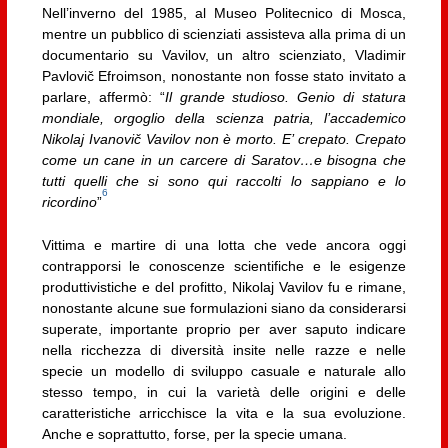
Nell’inverno del 1985, al Museo Politecnico di Mosca,
mentre un pubblico di scienziati assisteva alla prima di un
documentario su Vavilov, un altro scienziato, Vladimir
Pavlovič Efroimson, nonostante non fosse stato invitato a
parlare, affermò: “
Il grande studioso. Genio di statura
mondiale, orgoglio della scienza patria, l’accademico
Nikolaj Ivanovič Vavilov non è morto. E’ crepato. Crepato
come un cane in un carcere di Saratov…e bisogna che
tutti quelli che si sono qui raccolti lo sappiano e lo
6
ricordino
”
Vittima e martire di una lotta che vede ancora oggi
contrapporsi le conoscenze scientifiche e le esigenze
produttivistiche e del profitto, Nikolaj Vavilov fu e rimane,
nonostante alcune sue formulazioni siano da considerarsi
superate, importante proprio per aver saputo indicare
nella ricchezza di diversità insite nelle razze e nelle
specie un modello di sviluppo casuale e naturale allo
stesso tempo, in cui la varietà delle origini e delle
caratteristiche arricchisce la vita e la sua evoluzione.
Anche e soprattutto, forse, per la specie umana.