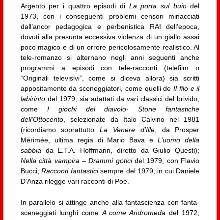
Argento per i quattro episodi di
La porta sul buio
del
1973, con i conseguenti problemi censori minacciati
dall’ancor pedagogica e perbenistica RAI dell’epoca,
dovuti alla presunta eccessiva violenza di un giallo assai
poco magico e di un orrore pericolosamente realistico. Al
tele-romanzo si alternano negli anni seguenti anche
programmi a episodi con tele-racconti (telefilm o
“Originali televisivi”, come si diceva allora) sia scritti
appositamente da sceneggiatori, come quelli de
Il filo e il
labirinto
del 1979, sia adattati da vari classici del brivido,
come
I giochi del diavolo- Storie fantastiche
dell’Ottocento
, selezionate da Italo Calvino nel 1981
(ricordiamo soprattutto
La Venere d’Ille
, da Prosper
Mérimée, ultima regia di Mario Bava e
L’uomo della
sabbia
da E.T.A. Hoffmann, diretto da Giulio Questi);
Nella città vampira – Drammi gotici
del 1979, con Flavio
Bucci;
Racconti fantastici
sempre del 1979, in cui Daniele
D’Anza rilegge vari racconti di Poe.
In parallelo si attinge anche alla fantascienza con fanta-
sceneggiati lunghi come
A come Andromeda
del 1972,