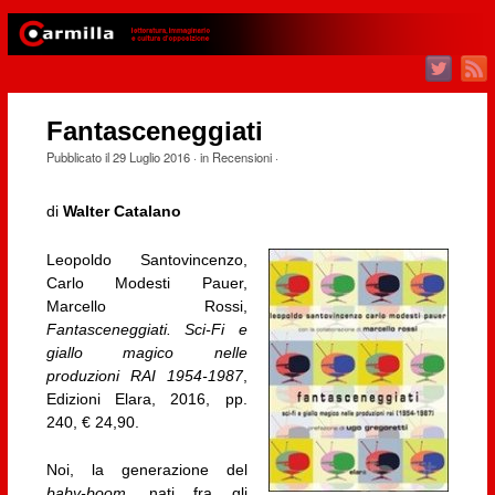
Fantasceneggiati
Pubblicato il
29 Luglio 2016
· in
Recensioni
·
di
Walter Catalano
Leopoldo Santovincenzo,
Carlo Modesti Pauer,
Marcello Rossi,
Fantasceneggiati. Sci-Fi e
giallo magico nelle
produzioni RAI 1954-1987
,
Edizioni Elara, 2016, pp.
240, € 24,90.
Noi, la generazione del
baby-boom
, nati fra gli