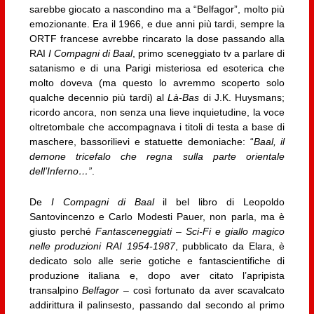
sarebbe giocato a nascondino ma a “Belfagor”, molto più
emozionante. Era il 1966, e due anni più tardi, sempre la
ORTF francese avrebbe rincarato la dose passando alla
RAI
I Compagni di Baal
, primo sceneggiato tv a parlare di
satanismo e di una Parigi misteriosa ed esoterica che
molto doveva (ma questo lo avremmo scoperto solo
qualche decennio più tardi) al
Là-Bas
di J.K. Huysmans;
ricordo ancora, non senza una lieve inquietudine, la voce
oltretombale che accompagnava i titoli di testa a base di
maschere, bassorilievi e statuette demoniache: “
Baal, il
demone tricefalo che regna sulla parte orientale
dell’Inferno…”
.
De
I Compagni di Baal
il bel libro di Leopoldo
Santovincenzo e Carlo Modesti Pauer, non parla, ma è
giusto perché
Fantasceneggiati – Sci-Fi e giallo magico
nelle produzioni RAI 1954-1987
, pubblicato da Elara, è
dedicato solo alle serie gotiche e fantascientifiche di
produzione italiana e, dopo aver citato l’apripista
transalpino
Belfagor
– così fortunato da aver scavalcato
addirittura il palinsesto, passando dal secondo al primo