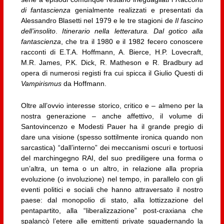
di fantascienza
genialmente realizzati e presentati da
Alessandro Blasetti nel 1979 e le tre stagioni de
Il fascino
dell’insolito
.
Itinerario nella letteratura. Dal gotico alla
fantascienza
, che tra il 1980 e il 1982 fecero conoscere
racconti di E.T.A. Hoffmann, A. Bierce, H.P. Lovecraft,
M.R. James, P.K. Dick, R. Matheson e R. Bradbury ad
opera di numerosi registi fra cui spicca il Giulio Questi di
Vampirismus
da Hoffmann.
Oltre all’ovvio interesse storico, critico e – almeno per la
nostra generazione – anche affettivo, il volume di
Santovincenzo e Modesti Pauer ha il grande pregio di
dare una visione (spesso sottilmente ironica quando non
sarcastica) “dall’interno” dei meccanismi oscuri e tortuosi
del marchingegno RAI, del suo prediligere una forma o
un’altra, un tema o un altro, in relazione alla propria
evoluzione (o involuzione) nel tempo, in parallelo con gli
eventi politici e sociali che hanno attraversato il nostro
paese: dal monopolio di stato, alla lottizzazione del
pentapartito, alla “liberalizzazione” post-craxiana che
spalancò l’etere alle emittenti private squadernando la