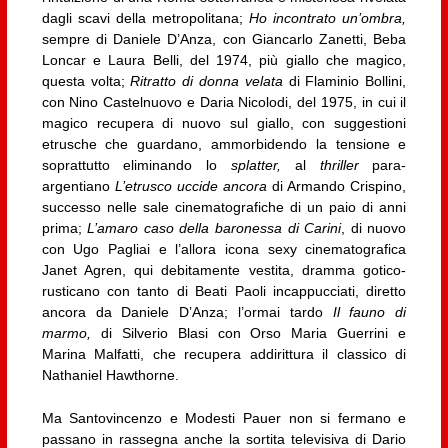
dagli scavi della metropolitana;
Ho incontrato un’ombra,
sempre di Daniele D’Anza, con Giancarlo Zanetti, Beba
Loncar e Laura Belli, del 1974, più giallo che magico,
questa volta;
Ritratto di donna velata
di Flaminio Bollini,
con Nino Castelnuovo e Daria Nicolodi, del 1975, in cui il
magico recupera di nuovo sul giallo, con suggestioni
etrusche che guardano, ammorbidendo la tensione e
soprattutto eliminando lo
splatter,
al
thriller
para-
argentiano
L’etrusco uccide ancora
di Armando Crispino,
successo nelle sale cinematografiche di un paio di anni
prima;
L’amaro caso della baronessa di Carini
, di nuovo
con Ugo Pagliai e l’allora icona sexy cinematografica
Janet Agren, qui debitamente vestita, dramma gotico-
rusticano con tanto di Beati Paoli incappucciati, diretto
ancora da Daniele D’Anza; l’ormai tardo
Il fauno di
marmo,
di Silverio Blasi con Orso Maria Guerrini e
Marina Malfatti, che recupera addirittura il classico di
Nathaniel Hawthorne.
Ma Santovincenzo e Modesti Pauer non si fermano e
passano in rassegna anche la sortita televisiva di Dario