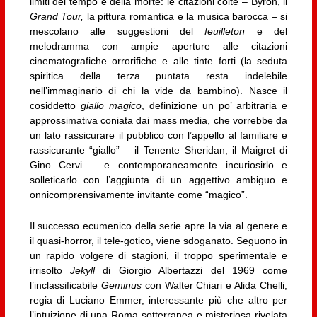
limiti del tempo e della morte: le citazioni colte – Byron, il
Grand Tour,
la pittura romantica e la musica barocca – si
mescolano alle suggestioni del
feuilleton
e del
melodramma con ampie aperture alle citazioni
cinematografiche orrorifiche e alle tinte forti (la seduta
spiritica della terza puntata resta indelebile
nell’immaginario di chi la vide da bambino). Nasce il
cosiddetto
giallo magico
, definizione un po’ arbitraria e
approssimativa coniata dai mass media, che vorrebbe da
un lato rassicurare il pubblico con l’appello al familiare e
rassicurante “giallo” – il Tenente Sheridan, il Maigret di
Gino Cervi – e contemporaneamente incuriosirlo e
solleticarlo con l’aggiunta di un aggettivo ambiguo e
onnicomprensivamente invitante come “magico”.
Il successo ecumenico della serie apre la via al genere e
il quasi-horror, il tele-gotico, viene sdoganato. Seguono in
un rapido volgere di stagioni, il troppo sperimentale e
irrisolto
Jekyll
di Giorgio Albertazzi del 1969 come
l’inclassificabile
Geminus
con Walter Chiari e Alida Chelli,
regia di Luciano Emmer, interessante più che altro per
l’intuizione di una Roma sotterranea e misteriosa rivelata