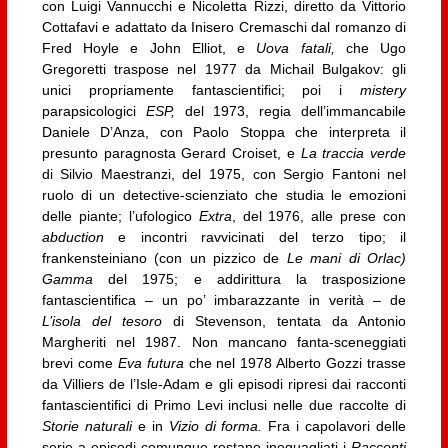
con Luigi Vannucchi e Nicoletta Rizzi, diretto da Vittorio
Cottafavi e adattato da Inisero Cremaschi dal romanzo di
Fred Hoyle e John Elliot, e
Uova fatali,
che Ugo
Gregoretti traspose nel 1977 da Michail Bulgakov: gli
unici propriamente fantascientifici; poi i
mistery
parapsicologici
ESP,
del 1973, regia dell’immancabile
Daniele D’Anza, con Paolo Stoppa che interpreta il
presunto paragnosta Gerard Croiset, e
La traccia verde
di Silvio Maestranzi, del 1975, con Sergio Fantoni nel
ruolo di un detective-scienziato che studia le emozioni
delle piante; l’ufologico
Extra
, del 1976, alle prese con
abduction
e incontri ravvicinati del terzo tipo; il
frankensteiniano (con un pizzico de
Le mani di Orlac)
Gamma
del 1975; e addirittura la trasposizione
fantascientifica – un po’ imbarazzante in verità – de
L’isola del tesoro
di Stevenson, tentata da Antonio
Margheriti nel 1987. Non mancano fanta-sceneggiati
brevi come
Eva futura
che nel 1978 Alberto Gozzi trasse
da Villiers de l’Isle-Adam e gli episodi ripresi dai racconti
fantascientifici di Primo Levi inclusi nelle due raccolte di
Storie naturali
e in
Vizio di forma.
Fra i capolavori delle
serie a episodi comunque restano ineguagliati i
Racconti