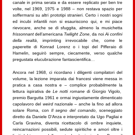
canale in prima serata e da essere replicato per ben tre
volte, nel 1969, 1975 e 1988 – non restava spazio per
soffermarsi su altri prototipi stranieri. Certo i nostri sogni
ed incubi infantili non si esauriscono qui, e mi piace
rievocare, anche se di sfuggita, almeno la musichetta
frissonnant
dell’americana
Twilight Zone
, da noi
Ai confini
della realtà
, imprinting irrevocabile che, come le
paperette di Konrad Lorenz o i topi del Pifferaio di
Hamelin, seguirò sempre, ciecamente, verso qualche
pregustata elucubrazione fantascientifica…
Ancora nel 1968, ci ricordano i diligenti compilatori del
volume, la lezione imparata dai francesi viene messa in
pratica a casa nostra e – complice probabilmente la
lettura ispirativa de
Le notti romane
di Giorgio Vigolo,
premio Bargutta 1961 e ormai ingiustamente dimenticato
capolavoro del
weird
nazionale – anche la fino ad allora
solare Roma, con
Il segno del comando
, sceneggiato
diretto da Daniele D’Anza e interpretato da Ugo Pagliai e
Carla Gravina, diventa ricettacolo di ombre inquiete,
reincarnazioni possibili, sedute spiritiche e amori oltre i