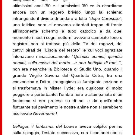
ultimissimi anni ’50 e i primissimi ’60 ce lo ricordiamo
ancora con un leggero brivido lungo la schiena:
infrangendo il divieto di andare a letto “
dopo Carosello
”,
una fatidica sera ci eravamo attardati troppo di fronte
all’imponente schermo a tubo catodico e da quel
momento i nostri sogni notturni avevano cambiato tono e
registro: non si trattava più della TV dei ragazzi, dei
cattivi pirati de “L’isola del tesoro” le cui voci sgraziate
intonavano minacciosamente “
Quindici uomini, quindici
uomini, sulla cassa del morto…e una bottiglia di rum !”
,
non era neanche la Biblioteca di Studio Uno, quando il
grande Virgilio Savona del Quartetto Cetra, tra una
canzoncina e l’altra, trangugiava la fumigante pozione e
si trasformava in Mister Hyde; era qualcosa di molto
peggiore e perturbante: l’ombra nera e allampanata di un
fantasma si era protesa su di noi e da quell’ombra
fluttuante sul pavimento le nostre anime non si sarebbero
risollevate
Nevermore !
Belfagor, il fantasma del Louvre
aveva colpito: perfino
sulla spiaggia, l’estate successiva, con i coetanei non si