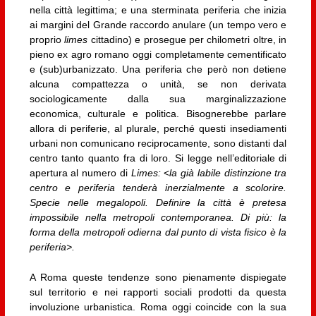
nella città legittima; e una sterminata periferia che inizia
ai margini del Grande raccordo anulare (un tempo vero e
proprio
limes
cittadino) e prosegue per chilometri oltre, in
pieno ex agro romano oggi completamente cementificato
e (sub)urbanizzato. Una periferia che però non detiene
alcuna compattezza o unità, se non derivata
sociologicamente dalla sua marginalizzazione
economica, culturale e politica. Bisognerebbe parlare
allora di periferie, al plurale, perché questi insediamenti
urbani non comunicano reciprocamente, sono distanti dal
centro tanto quanto fra di loro. Si legge nell’editoriale di
apertura al numero di
Limes:
<
la già labile distinzione tra
centro e periferia tenderà inerzialmente a scolorire.
Specie nelle megalopoli. Definire la città è pretesa
impossibile nella metropoli contemporanea. Di più: la
forma della metropoli odierna dal punto di vista fisico è la
periferia>.
A Roma queste tendenze sono pienamente dispiegate
sul territorio e nei rapporti sociali prodotti da questa
involuzione urbanistica. Roma oggi coincide con la sua