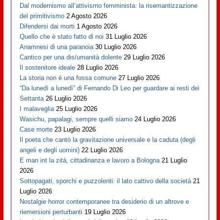
Dal modernismo all’attivismo femminista: la risemantizzazione
del primitivismo
2 Agosto 2026
Difendersi dai morti
1 Agosto 2026
Quello che è stato fatto di noi
31 Luglio 2026
Anamnesi di una paranoia
30 Luglio 2026
Cantico per una dis/umanità dolente
29 Luglio 2026
Il sostenitore ideale
28 Luglio 2026
La storia non è una fossa comune
27 Luglio 2026
“Da lunedì a lunedì” di Fernando Di Leo per guardare ai resti dei
Settanta
26 Luglio 2026
I malaveglia
25 Luglio 2026
Wasichu, papalagi, sempre quelli siamo
24 Luglio 2026
Case morte
23 Luglio 2026
Il poeta che cantò la gravitazione universale e la caduta (degli
angeli e degli uomini)
22 Luglio 2026
E man int la zità, cittadinanza e lavoro a Bologna
21 Luglio
2026
Sottopagati, sporchi e puzzolenti: il lato cattivo della società
21
Luglio 2026
Nostalgie horror contemporanee tra desiderio di un altrove e
riemersioni perturbanti
19 Luglio 2026