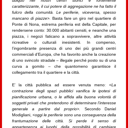
ubiquo nei nostri centri storici e fortemente
caratterizzante, il cui potere di aggregazione ne ha fatto il
fulcro della comunità. Le periferie, viceversa, spesso
mancano di piazze>.
Basta fare un giro nel quartiere di
Ponte di Nona, estrema periferia est della Capitale, per
rendersene conto: 30.000 abitanti censiti, e neanche una
piazza, i negozi faticano a sopravvivere, altre attività
ricreative o culturali inesistenti. In compenso,
l’ingombrante presenza di uno dei più grandi centri
commerciali d’Europa, che ha favorito anche la creazione
di uno svincolo stradale – illegale perché posto su di una
curva a gomito – che quantomeno garantisce il
collegamento tra il quartiere e la città.
E’ la città pubblica ad essere venuta meno: <
La
contrazione degli spazi pubblici vanifica le ipotesi di
pianificazione urbana, o le affida alla buona volontà di
soggetti privati che pretendono di determinare l’interesse
generale a partire dal proprio>.
Secondo Daniel
Modigliani, <
oggi le periferie sono una conseguenza della
frantumazione delle città. Si perde il senso di
appartenenza ai luoghi, della possibilità di cambiare