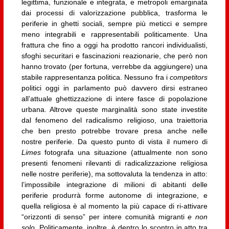
legittima, funzionale e integrata, e metropoli emarginata
dai processi di valorizzazione pubblica, trasforma le
periferie in ghetti sociali, sempre più meticci e sempre
meno integrabili e rappresentabili politicamente. Una
frattura che fino a oggi ha prodotto rancori individualisti,
sfoghi securitari e fascinazioni reazionarie, che però non
hanno trovato (per fortuna, verrebbe da aggiungere) una
stabile rappresentanza politica. Nessuno fra i
competitors
politici oggi in parlamento può davvero dirsi estraneo
all’attuale ghettizzazione di intere fasce di popolazione
urbana. Altrove queste marginalità sono state investite
dal fenomeno del radicalismo religioso, una traiettoria
che ben presto potrebbe trovare presa anche nelle
nostre periferie. Da questo punto di vista il numero di
Limes
fotografa una situazione (attualmente non sono
presenti fenomeni rilevanti di radicalizzazione religiosa
nelle nostre periferie), ma sottovaluta la tendenza in atto:
l’impossibile integrazione di milioni di abitanti delle
periferie produrrà forme autonome di integrazione, e
quella religiosa è al momento la più capace di ri-attivare
“orizzonti di senso” per intere comunità migranti
e non
solo.
Politicamente, inoltre, è dentro lo scontro in atto tra