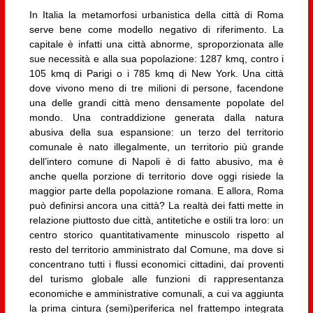
In Italia la metamorfosi urbanistica della città di Roma
serve bene come modello negativo di riferimento. La
capitale è infatti una città abnorme, sproporzionata alle
sue necessità e alla sua popolazione: 1287 kmq, contro i
105 kmq di Parigi o i 785 kmq di New York. Una città
dove vivono meno di tre milioni di persone, facendone
una delle grandi città meno densamente popolate del
mondo. Una contraddizione generata dalla natura
abusiva della sua espansione: un terzo del territorio
comunale è nato illegalmente, un territorio più grande
dell’intero comune di Napoli è di fatto abusivo, ma è
anche quella porzione di territorio dove oggi risiede la
maggior parte della popolazione romana. E allora, Roma
può definirsi ancora una città? La realtà dei fatti mette in
relazione piuttosto due città, antitetiche e ostili tra loro: un
centro storico quantitativamente minuscolo rispetto al
resto del territorio amministrato dal Comune, ma dove si
concentrano tutti i flussi economici cittadini, dai proventi
del turismo globale alle funzioni di rappresentanza
economiche e amministrative comunali, a cui va aggiunta
la prima cintura (semi)periferica nel frattempo integrata