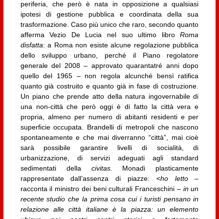
periferia, che però è nata in opposizione a qualsiasi
ipotesi di gestione pubblica e coordinata della sua
trasformazione. Caso più unico che raro, secondo quanto
afferma Vezio De Lucia nel suo ultimo libro
Roma
disfatta
: a Roma non esiste alcune regolazione pubblica
dello sviluppo urbano, perché il Piano regolatore
generale del 2008 – approvato quarantatré anni dopo
quello del 1965 – non regola alcunché bensì ratifica
quanto già costruito e quanto già in fase di costruzione.
Un piano che prende atto della natura ingovernabile di
una non-città che però oggi è di fatto la città vera e
propria, almeno per numero di abitanti residenti e per
superficie occupata. Brandelli di metropoli che nascono
spontaneamente e che mai diverranno “città”, mai cioè
sarà possibile garantire livelli di socialità, di
urbanizzazione, di servizi adeguati agli standard
sedimentati della
civitas.
Monadi plasticamente
rappresentate dall’assenza di piazze: <
ho letto –
racconta il ministro dei beni culturali Franceschini –
in un
recente studio che la prima cosa cui i turisti pensano in
relazione alle città italiane è la piazza: un elemento