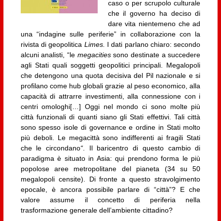
caso o per scrupolo culturale
che il governo ha deciso di
dare vita nientemeno che ad
una “indagine sulle periferie” in collaborazione con la
rivista di geopolitica
Limes.
I dati parlano chiaro: secondo
alcuni analisti, “le
megacities
sono destinate a succedere
agli Stati quali soggetti geopolitici principali. Megalopoli
che detengono una quota decisiva del Pil nazionale e si
profilano come hub globali grazie al peso economico, alla
capacità di attrarre investimenti, alla connessione con i
centri omologhi[…] Oggi nel mondo ci sono molte più
città funzionali di quanti siano gli Stati effettivi. Tali città
sono spesso isole di governance e ordine in Stati molto
più deboli. Le megacittà sono indifferenti ai fragili Stati
che le circondano
“
. Il baricentro di questo cambio di
paradigma è situato in Asia: qui prendono forma le più
popolose aree metropolitane del pianeta (34 su 50
megalopoli censite). Di fronte a questo stravolgimento
epocale, è ancora possibile parlare di “città”? E che
valore assume il concetto di periferia nella
trasformazione generale dell’ambiente cittadino?