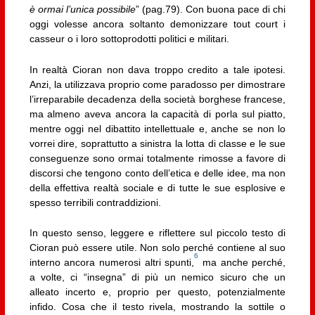
è ormai l’unica possibile
” (pag.79). Con buona pace di chi
oggi volesse ancora soltanto demonizzare tout court i
casseur o i loro sottoprodotti politici e militari.
In realtà Cioran non dava troppo credito a tale ipotesi.
Anzi, la utilizzava proprio come paradosso per dimostrare
l’irreparabile decadenza della società borghese francese,
ma almeno aveva ancora la capacità di porla sul piatto,
mentre oggi nel dibattito intellettuale e, anche se non lo
vorrei dire, soprattutto a sinistra la lotta di classe e le sue
conseguenze sono ormai totalmente rimosse a favore di
discorsi che tengono conto dell’etica e delle idee, ma non
della effettiva realtà sociale e di tutte le sue esplosive e
spesso terribili contraddizioni.
In questo senso, leggere e riflettere sul piccolo testo di
Cioran può essere utile. Non solo perché contiene al suo
6
interno ancora numerosi altri spunti,
ma anche perché,
a volte, ci “insegna” di più un nemico sicuro che un
alleato incerto e, proprio per questo, potenzialmente
infido. Cosa che il testo rivela, mostrando la sottile o