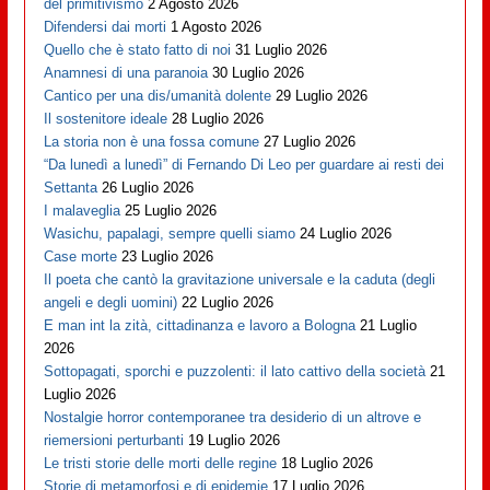
del primitivismo
2 Agosto 2026
Difendersi dai morti
1 Agosto 2026
Quello che è stato fatto di noi
31 Luglio 2026
Anamnesi di una paranoia
30 Luglio 2026
Cantico per una dis/umanità dolente
29 Luglio 2026
Il sostenitore ideale
28 Luglio 2026
La storia non è una fossa comune
27 Luglio 2026
“Da lunedì a lunedì” di Fernando Di Leo per guardare ai resti dei
Settanta
26 Luglio 2026
I malaveglia
25 Luglio 2026
Wasichu, papalagi, sempre quelli siamo
24 Luglio 2026
Case morte
23 Luglio 2026
Il poeta che cantò la gravitazione universale e la caduta (degli
angeli e degli uomini)
22 Luglio 2026
E man int la zità, cittadinanza e lavoro a Bologna
21 Luglio
2026
Sottopagati, sporchi e puzzolenti: il lato cattivo della società
21
Luglio 2026
Nostalgie horror contemporanee tra desiderio di un altrove e
riemersioni perturbanti
19 Luglio 2026
Le tristi storie delle morti delle regine
18 Luglio 2026
Storie di metamorfosi e di epidemie
17 Luglio 2026