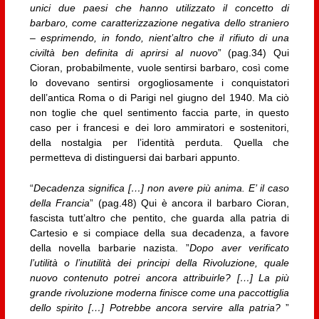
unici due paesi che hanno utilizzato il concetto di
barbaro, come caratterizzazione negativa dello straniero
– esprimendo, in fondo, nient’altro che il rifiuto di una
civiltà ben definita di aprirsi al nuovo
” (pag.34) Qui
Cioran, probabilmente, vuole sentirsi barbaro, così come
lo dovevano sentirsi orgogliosamente i conquistatori
dell’antica Roma o di Parigi nel giugno del 1940. Ma ciò
non toglie che quel sentimento faccia parte, in questo
caso per i francesi e dei loro ammiratori e sostenitori,
della nostalgia per l’identità perduta. Quella che
permetteva di distinguersi dai barbari appunto.
“
Decadenza significa […] non avere più anima. E’ il caso
della Francia
” (pag.48) Qui è ancora il barbaro Cioran,
fascista tutt’altro che pentito, che guarda alla patria di
Cartesio e si compiace della sua decadenza, a favore
della novella barbarie nazista. ”
Dopo aver verificato
l’utilità o l’inutilità dei principi della Rivoluzione, quale
nuovo contenuto potrei ancora attribuirle? […] La più
grande rivoluzione moderna finisce come una paccottiglia
dello spirito […] Potrebbe ancora servire alla patria?
”