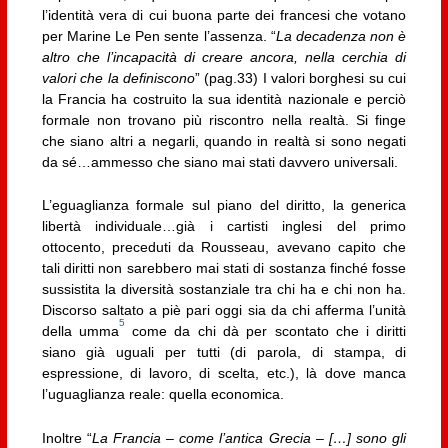
l’identità vera di cui buona parte dei francesi che votano
per Marine Le Pen sente l’assenza. “
La decadenza non è
altro che l’incapacità di creare ancora, nella cerchia di
valori che la definiscono
” (pag.33) I valori borghesi su cui
la Francia ha costruito la sua identità nazionale e perciò
formale non trovano più riscontro nella realtà. Si finge
che siano altri a negarli, quando in realtà si sono negati
da sé…ammesso che siano mai stati davvero universali.
L’eguaglianza formale sul piano del diritto, la generica
libertà individuale…già i cartisti inglesi del primo
ottocento, preceduti da Rousseau, avevano capito che
tali diritti non sarebbero mai stati di sostanza finché fosse
sussistita la diversità sostanziale tra chi ha e chi non ha.
Discorso saltato a piè pari oggi sia da chi afferma l’unità
5
della umma
come da chi dà per scontato che i diritti
siano già uguali per tutti (di parola, di stampa, di
espressione, di lavoro, di scelta, etc.), là dove manca
l’uguaglianza reale: quella economica.
Inoltre “
La Francia – come l’antica Grecia – […] sono gli