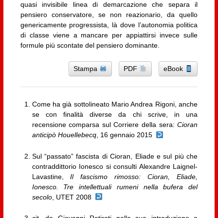
quasi invisibile linea di demarcazione che separa il
pensiero conservatore, se non reazionario, da quello
genericamente progressista, là dove l’autonomia politica
di classe viene a mancare per appiattirsi invece sulle
formule più scontate del pensiero dominante.
Stampa
PDF
eBook
Come ha già sottolineato Mario Andrea Rigoni, anche
se con finalità diverse da chi scrive, in una
recensione comparsa sul Corriere della sera:
Cioran
anticipò Houellebecq
, 16 gennaio 2015
Sul “passato” fascista di Cioran, Eliade e sul più che
contraddittorio Ionesco si consulti Alexandre Laignel-
Lavastine,
Il fascismo rimosso: Cioran, Eliade,
Ionesco. Tre intellettuali rumeni nella bufera del
secolo
, UTET 2008
cit. da Giovanni Rotiroti nella sua introduzione a