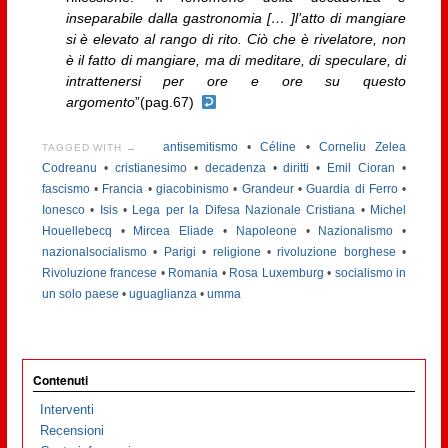
inseparabile dalla gastronomia [… ]l’atto di mangiare
si è elevato al rango di rito. Ciò che è rivelatore, non
è il fatto di mangiare, ma di meditare, di speculare, di
intrattenersi per ore e ore su questo
argomento
”(pag.67)
antisemitismo
•
Céline
•
Corneliu Zelea
TAGGED WITH →
Codreanu
•
cristianesimo
•
decadenza
•
diritti
•
Emil Cioran
•
fascismo
•
Francia
•
giacobinismo
•
Grandeur
•
Guardia di Ferro
•
Ionesco
•
Isis
•
Lega per la Difesa Nazionale Cristiana
•
Michel
Houellebecq
•
Mircea Eliade
•
Napoleone
•
Nazionalismo
•
nazionalsocialismo
•
Parigi
•
religione
•
rivoluzione borghese
•
Rivoluzione francese
•
Romania
•
Rosa Luxemburg
•
socialismo in
un solo paese
•
uguaglianza
•
umma
Contenuti
Interventi
Recensioni