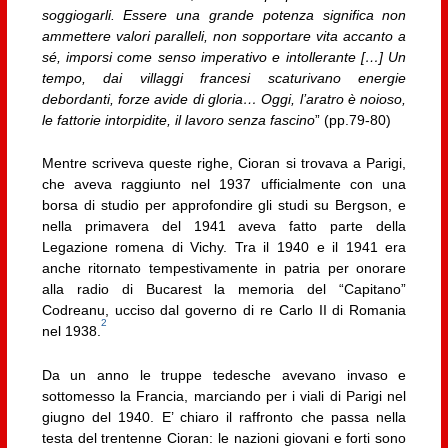
soggiogarli. Essere una grande potenza significa non
ammettere valori paralleli, non sopportare vita accanto a
sé, imporsi come senso imperativo e intollerante […] Un
tempo, dai villaggi francesi scaturivano energie
debordanti, forze avide di gloria… Oggi, l’aratro è noioso,
le fattorie intorpidite, il lavoro senza fascino
” (pp.79-80)
Mentre scriveva queste righe, Cioran si trovava a Parigi,
che aveva raggiunto nel 1937 ufficialmente con una
borsa di studio per approfondire gli studi su Bergson, e
nella primavera del 1941 aveva fatto parte della
Legazione romena di Vichy. Tra il 1940 e il 1941 era
anche ritornato tempestivamente in patria per onorare
alla radio di Bucarest la memoria del “Capitano”
Codreanu, ucciso dal governo di re Carlo II di Romania
2
nel 1938.
Da un anno le truppe tedesche avevano invaso e
sottomesso la Francia, marciando per i viali di Parigi nel
giugno del 1940. E’ chiaro il raffronto che passa nella
testa del trentenne Cioran: le nazioni giovani e forti sono