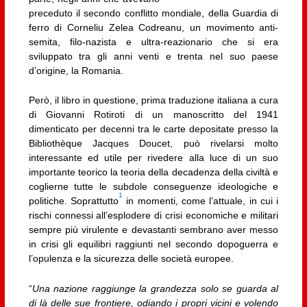
preceduto il secondo conflitto mondiale, della Guardia di
ferro di Corneliu Zelea Codreanu, un movimento anti-
semita, filo-nazista e ultra-reazionario che si era
sviluppato tra gli anni venti e trenta nel suo paese
d’origine, la Romania.
Però, il libro in questione, prima traduzione italiana a cura
di Giovanni Rotiroti di un manoscritto del 1941
dimenticato per decenni tra le carte depositate presso la
Bibliothèque Jacques Doucet, può rivelarsi molto
interessante ed utile per rivedere alla luce di un suo
importante teorico la teoria della decadenza della civiltà e
coglierne tutte le subdole conseguenze ideologiche e
1
politiche. Soprattutto
in momenti, come l’attuale, in cui i
rischi connessi all’esplodere di crisi economiche e militari
sempre più virulente e devastanti sembrano aver messo
in crisi gli equilibri raggiunti nel secondo dopoguerra e
l’opulenza e la sicurezza delle società europee.
“
Una nazione raggiunge la grandezza solo se guarda al
di là delle sue frontiere, odiando i propri vicini e volendo