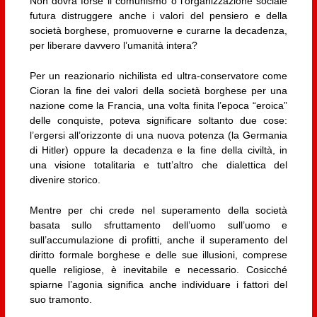
Non dovrà forse il comunismo o l’organizzazione sociale
futura distruggere anche i valori del pensiero e della
società borghese, promuoverne e curarne la decadenza,
per liberare davvero l’umanità intera?
Per un reazionario nichilista ed ultra-conservatore come
Cioran la fine dei valori della società borghese per una
nazione come la Francia, una volta finita l’epoca “eroica”
delle conquiste, poteva significare soltanto due cose:
l’ergersi all’orizzonte di una nuova potenza (la Germania
di Hitler) oppure la decadenza e la fine della civiltà, in
una visione totalitaria e tutt’altro che dialettica del
divenire storico.
Mentre per chi crede nel superamento della società
basata sullo sfruttamento dell’uomo sull’uomo e
sull’accumulazione di profitti, anche il superamento del
diritto formale borghese e delle sue illusioni, comprese
quelle religiose, è inevitabile e necessario. Cosicché
spiarne l’agonia significa anche individuare i fattori del
suo tramonto.