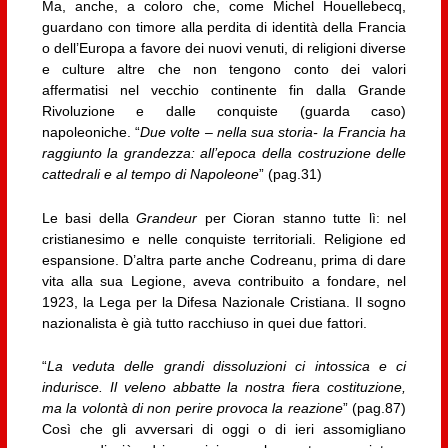
Ma, anche, a coloro che, come Michel Houellebecq,
guardano con timore alla perdita di identità della Francia
o dell’Europa a favore dei nuovi venuti, di religioni diverse
e culture altre che non tengono conto dei valori
affermatisi nel vecchio continente fin dalla Grande
Rivoluzione e dalle conquiste (guarda caso)
napoleoniche. “
Due volte – nella sua storia- la Francia ha
raggiunto la grandezza: all’epoca della costruzione delle
cattedrali e al tempo di Napoleone
” (pag.31)
Le basi della
Grandeur
per Cioran stanno tutte lì: nel
cristianesimo e nelle conquiste territoriali. Religione ed
espansione. D’altra parte anche Codreanu, prima di dare
vita alla sua Legione, aveva contribuito a fondare, nel
1923, la Lega per la Difesa Nazionale Cristiana. Il sogno
nazionalista è già tutto racchiuso in quei due fattori.
“
La veduta delle grandi dissoluzioni ci intossica e ci
indurisce. Il veleno abbatte la nostra fiera costituzione,
ma la volontà di non perire provoca la reazione
” (pag.87)
Così che gli avversari di oggi o di ieri assomigliano