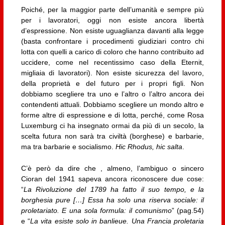
Poiché, per la maggior parte dell’umanità e sempre più
per i lavoratori, oggi non esiste ancora libertà
d’espressione. Non esiste uguaglianza davanti alla legge
(basta confrontare i procedimenti giudiziari contro chi
lotta con quelli a carico di coloro che hanno contribuito ad
uccidere, come nel recentissimo caso della Eternit,
migliaia di lavoratori). Non esiste sicurezza del lavoro,
della proprietà e del futuro per i propri figli. Non
dobbiamo scegliere tra uno e l’altro o l’altro ancora dei
contendenti attuali. Dobbiamo scegliere un mondo altro e
forme altre di espressione e di lotta, perché, come Rosa
Luxemburg ci ha insegnato ormai da più di un secolo, la
scelta futura non sarà tra civiltà (borghese) e barbarie,
ma tra barbarie e socialismo.
Hic Rhodus, hic salta
.
C’è però da dire che , almeno, l’ambiguo o sincero
Cioran del 1941 sapeva ancora riconoscere due cose:
“
La Rivoluzione del 1789 ha fatto il suo tempo, e la
borghesia pure […] Essa ha solo una riserva sociale: il
proletariato. E una sola formula: il comunismo
” (pag.54)
e “
La vita esiste solo in banlieue. Una Francia proletaria