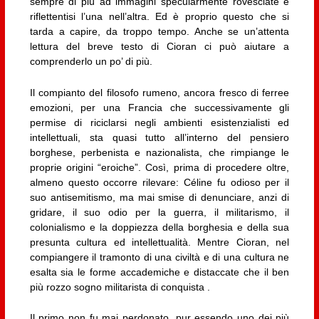
sempre di più ad immagini specularmente rovesciate e
riflettentisi l’una nell’altra. Ed è proprio questo che si
tarda a capire, da troppo tempo. Anche se un’attenta
lettura del breve testo di Cioran ci può aiutare a
comprenderlo un po’ di più.
Il compianto del filosofo rumeno, ancora fresco di ferree
emozioni, per una Francia che successivamente gli
permise di riciclarsi negli ambienti esistenzialisti ed
intellettuali, sta quasi tutto all’interno del pensiero
borghese, perbenista e nazionalista, che rimpiange le
proprie origini “eroiche”. Così, prima di procedere oltre,
almeno questo occorre rilevare: Céline fu odioso per il
suo antisemitismo, ma mai smise di denunciare, anzi di
gridare, il suo odio per la guerra, il militarismo, il
colonialismo e la doppiezza della borghesia e della sua
presunta cultura ed intellettualità. Mentre Cioran, nel
compiangere il tramonto di una civiltà e di una cultura ne
esalta sia le forme accademiche e distaccate che il ben
più rozzo sogno militarista di conquista .
Il primo non fu mai perdonato, pur essendo uno dei più