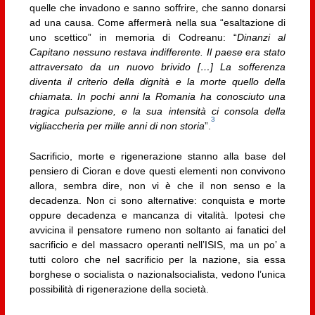
quelle che invadono e sanno soffrire, che sanno donarsi
ad una causa. Come affermerà nella sua “esaltazione di
uno scettico” in memoria di Codreanu: “
Dinanzi al
Capitano nessuno restava indifferente. Il paese era stato
attraversato da un nuovo brivido […] La sofferenza
diventa il criterio della dignità e la morte quello della
chiamata. In pochi anni la Romania ha conosciuto una
tragica pulsazione, e la sua intensità ci consola della
3
vigliaccheria per mille anni di non storia
”.
Sacrificio, morte e rigenerazione stanno alla base del
pensiero di Cioran e dove questi elementi non convivono
allora, sembra dire, non vi è che il non senso e la
decadenza. Non ci sono alternative: conquista e morte
oppure decadenza e mancanza di vitalità. Ipotesi che
avvicina il pensatore rumeno non soltanto ai fanatici del
sacrificio e del massacro operanti nell’ISIS, ma un po’ a
tutti coloro che nel sacrificio per la nazione, sia essa
borghese o socialista o nazionalsocialista, vedono l’unica
possibilità di rigenerazione della società.