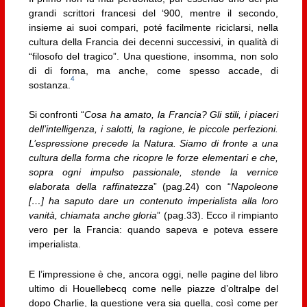
grandi scrittori francesi del ‘900, mentre il secondo,
insieme ai suoi compari, poté facilmente riciclarsi, nella
cultura della Francia dei decenni successivi, in qualità di
“filosofo del tragico”. Una questione, insomma, non solo
di di forma, ma anche, come spesso accade, di
4
sostanza.
Si confronti “
Cosa ha amato, la Francia? Gli stili, i piaceri
dell’intelligenza, i salotti, la ragione, le piccole perfezioni.
L’espressione precede la Natura. Siamo di fronte a una
cultura della forma che ricopre le forze elementari e che,
sopra ogni impulso passionale, stende la vernice
elaborata della raffinatezza
” (pag.24) con “
Napoleone
[…] ha saputo dare un contenuto imperialista alla loro
vanità, chiamata anche gloria
” (pag.33). Ecco il rimpianto
vero per la Francia: quando sapeva e poteva essere
imperialista.
E l’impressione è che, ancora oggi, nelle pagine del libro
ultimo di Houellebecq come nelle piazze d’oltralpe del
dopo Charlie, la questione vera sia quella, così come per