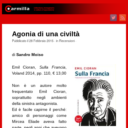
Agonia di una civiltà
Pubblicato il
28 Febbraio 2015
· in
Recensioni
·
di
Sandro Moiso
Emil Cioran,
Sulla Francia
,
Voland 2014, pp. 110, € 13,00
Non è un autore molto
frequentato Emil Cioran,
soprattutto negli ambienti
della sinistra antagonista.
Ed è facile capirne il perché:
amico di personaggi come
Mircea Eliade aveva fatto
parte, negli anni che avevano