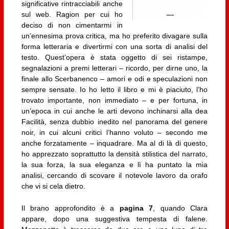
significative rintracciabili anche
sul web. Ragion per cui ho
deciso di non cimentarmi in
un’ennesima prova critica, ma ho preferito divagare sulla
forma letteraria e divertirmi con una sorta di analisi del
testo. Quest’opera è stata oggetto di sei ristampe,
segnalazioni a premi letterari – ricordo, per dirne uno, la
finale allo Scerbanenco – amori e odi e speculazioni non
sempre sensate. Io ho letto il libro e mi è piaciuto, l’ho
trovato importante, non immediato – e per fortuna, in
un’epoca in cui anche le arti devono inchinarsi alla dea
Facilità, senza dubbio inedito nel panorama del genere
noir, in cui alcuni critici l’hanno voluto – secondo me
anche forzatamente – inquadrare. Ma al di là di questo,
ho apprezzato soprattutto la densità stilistica del narrato,
la sua forza, la sua eleganza e lì ha puntato la mia
analisi, cercando di scovare il notevole lavoro da orafo
che vi si cela dietro.
Il brano approfondito è a
pagina 7
, quando Clara
appare, dopo una suggestiva tempesta di falene.