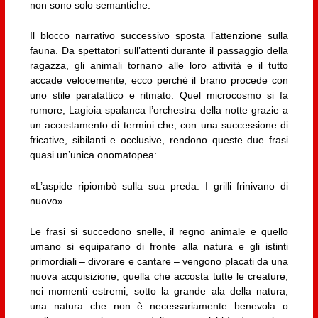
non sono solo semantiche.
Il blocco narrativo successivo sposta l’attenzione sulla
fauna. Da spettatori sull’attenti durante il passaggio della
ragazza, gli animali tornano alle loro attività e il tutto
accade velocemente, ecco perché il brano procede con
uno stile paratattico e ritmato. Quel microcosmo si fa
rumore, Lagioia spalanca l’orchestra della notte grazie a
un accostamento di termini che, con una successione di
fricative, sibilanti e occlusive, rendono queste due frasi
quasi un’unica onomatopea:
«L’aspide ripiombò sulla sua preda. I grilli frinivano di
nuovo».
Le frasi si succedono snelle, il regno animale e quello
umano si equiparano di fronte alla natura e gli istinti
primordiali – divorare e cantare – vengono placati da una
nuova acquisizione, quella che accosta tutte le creature,
nei momenti estremi, sotto la grande ala della natura,
una natura che non è necessariamente benevola o