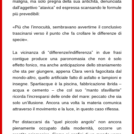
maligna, ma solo pregna della sua antichità, denunciata
dall’aggettivo “atavica” ed espressa scansando le formule
più prevedibili:
«Piú che l’innocuità, sembravano avvertirne il conclusivo
trascinarsi verso il punto che fa crollare le differenze di
specie».
La vicinanza di “differenze/indifferenza” in due frasi
contigue produce una paronomasia che non è solo
effetto fonico, ma anche anticipazione dello straniamento
che sta per giungere, appena Clara verrà fagocitata dal
mondo-altro, quello artificiale fatto di asfalto e lampioni e
insegne. Spartiacque è la piscina, fabbricazione ibrida –
acqua e cemento – che col suo “manto sfavillante”
ricorda l’incresparsi delle onde del mare: peccato che sia
solo un’illusione. Ancora una volta la materia comunica
attraverso il movimento e la luce, in questo caso riflessa.
Per distaccarsi da “quel piccolo angolo” non ancora
pienamente occupato dalla modernità, occorre un