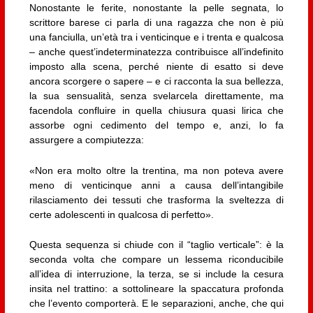
Nonostante le ferite, nonostante la pelle segnata, lo
scrittore barese ci parla di una ragazza che non è più
una fanciulla, un’età tra i venticinque e i trenta e qualcosa
– anche quest’indeterminatezza contribuisce all’indefinito
imposto alla scena, perché niente di esatto si deve
ancora scorgere o sapere – e ci racconta la sua bellezza,
la sua sensualità, senza svelarcela direttamente, ma
facendola confluire in quella chiusura quasi lirica che
assorbe ogni cedimento del tempo e, anzi, lo fa
assurgere a compiutezza:
«Non era molto oltre la trentina, ma non poteva avere
meno di venticinque anni a causa dell’intangibile
rilasciamento dei tessuti che trasforma la sveltezza di
certe adolescenti in qualcosa di perfetto».
Questa sequenza si chiude con il “taglio verticale”: è la
seconda volta che compare un lessema riconducibile
all’idea di interruzione, la terza, se si include la cesura
insita nel trattino: a sottolineare la spaccatura profonda
che l’evento comporterà. E le separazioni, anche, che qui