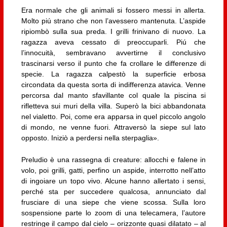
Era normale che gli animali si fossero messi in allerta.
Molto piú strano che non l’avessero mantenuta. L’aspide
ripiombò sulla sua preda. I grilli frinivano di nuovo. La
ragazza aveva cessato di preoccuparli. Piú che
l’innocuità, sembravano avvertirne il conclusivo
trascinarsi verso il punto che fa crollare le differenze di
specie. La ragazza calpestò la superficie erbosa
circondata da questa sorta di indifferenza atavica. Venne
percorsa dal manto sfavillante col quale la piscina si
rifletteva sui muri della villa. Superò la bici abbandonata
nel vialetto. Poi, come era apparsa in quel piccolo angolo
di mondo, ne venne fuori. Attraversò la siepe sul lato
opposto. Iniziò a perdersi nella sterpaglia».
Preludio è una rassegna di creature: allocchi e falene in
volo, poi grilli, gatti, perfino un aspide, interrotto nell’atto
di ingoiare un topo vivo. Alcune hanno allertato i sensi,
perché sta per succedere qualcosa, annunciato dal
frusciare di una siepe che viene scossa. Sulla loro
sospensione parte lo zoom di una telecamera, l’autore
restringe il campo dal cielo – orizzonte quasi dilatato – al