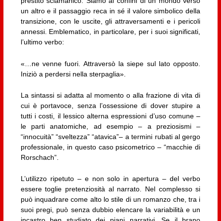
prestito sciamanico. Siamo ai confini di un mondo verso
un altro e il passaggio reca in sé il valore simbolico della
transizione, con le uscite, gli attraversamenti e i pericoli
annessi. Emblematico, in particolare, per i suoi significati,
l’ultimo verbo:
«…ne venne fuori. Attraversò la siepe sul lato opposto.
Iniziò a perdersi nella sterpaglia».
La sintassi si adatta al momento o alla frazione di vita di
cui è portavoce, senza l’ossessione di dover stupire a
tutti i costi, il lessico alterna espressioni d’uso comune –
le parti anatomiche, ad esempio – a preziosismi –
“innocuità” “sveltezza” “atavica”– a termini rubati al gergo
professionale, in questo caso psicometrico – “macchie di
Rorschach”.
L’utilizzo ripetuto – e non solo in apertura – del verbo
essere toglie pretenziosità al narrato. Nel complesso si
può inquadrare come alto lo stile di un romanzo che, tra i
suoi pregi, può senza dubbio elencare la variabilità e un
incastro ben studiato dei piani narrativi. Se il brano