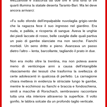
Mezzanotte è trascorsa da due ore e una luna di tre
quarti illumina la statale deserta Taranto-Bari. Ma lei deve
ancora arrivarci:
«Fu sullo sfondo dell’impalpabile nuvolaglia grigio-verde
che la ragazza fece il suo ingresso nel giardino. Era
nuda, e pallida, e ricoperta di sangue. Aveva le unghie
dei piedi laccate di rosso, belle caviglie dalle quali partiva
un paio di gambe slanciate ma non secche. Fianchi
morbidi. Un seno dritto e pieno. Avanzava un passo
dietro l’altro – lenta, barcollante, tagliando il prato in due.
Non era molto oltre la trentina, ma non poteva avere
meno di venticinque anni a causa dell’intangibile
rilasciamento dei tessuti che trasforma la sveltezza di
certe adolescenti in qualcosa di perfetto. La carnagione
chiara metteva in evidenza le strisciate lungo le gambe,
mentre le ecchimosi su fianchi e braccia e fondoschiena,
simili a macchie di Rorschach, sembravano raccontare
tutta una vita interiore attraverso la superficie. Il volto
gonfio, le labbra solcate da un profondo taglio verticale.