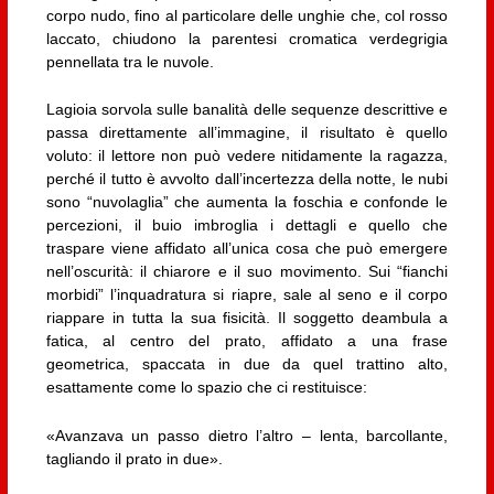
corpo nudo, fino al particolare delle unghie che, col rosso
laccato, chiudono la parentesi cromatica verdegrigia
pennellata tra le nuvole.
Lagioia sorvola sulle banalità delle sequenze descrittive e
passa direttamente all’immagine, il risultato è quello
voluto: il lettore non può vedere nitidamente la ragazza,
perché il tutto è avvolto dall’incertezza della notte, le nubi
sono “nuvolaglia” che aumenta la foschia e confonde le
percezioni, il buio imbroglia i dettagli e quello che
traspare viene affidato all’unica cosa che può emergere
nell’oscurità: il chiarore e il suo movimento. Sui “fianchi
morbidi” l’inquadratura si riapre, sale al seno e il corpo
riappare in tutta la sua fisicità. Il soggetto deambula a
fatica, al centro del prato, affidato a una frase
geometrica, spaccata in due da quel trattino alto,
esattamente come lo spazio che ci restituisce:
«Avanzava un passo dietro l’altro – lenta, barcollante,
tagliando il prato in due».