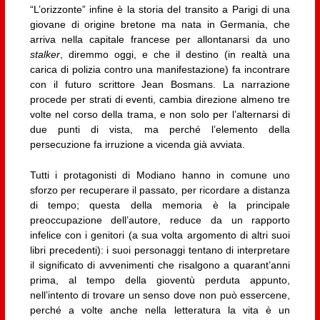
“L’orizzonte” infine è la storia del transito a Parigi di una
giovane di origine bretone ma nata in Germania, che
arriva nella capitale francese per allontanarsi da uno
stalker
, diremmo oggi, e che il destino (in realtà una
carica di polizia contro una manifestazione) fa incontrare
con il futuro scrittore Jean Bosmans. La narrazione
procede per strati di eventi, cambia direzione almeno tre
volte nel corso della trama, e non solo per l’alternarsi di
due punti di vista, ma perché l’elemento della
persecuzione fa irruzione a vicenda già avviata.
Tutti i protagonisti di Modiano hanno in comune uno
sforzo per recuperare il passato, per ricordare a distanza
di tempo; questa della memoria è la principale
preoccupazione dell’autore, reduce da un rapporto
infelice con i genitori (a sua volta argomento di altri suoi
libri precedenti): i suoi personaggi tentano di interpretare
il significato di avvenimenti che risalgono a quarant’anni
prima, al tempo della gioventù perduta appunto,
nell’intento di trovare un senso dove non può essercene,
perché a volte anche nella letteratura la vita è un