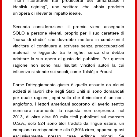
“inom litteraturen har producerat det utmärktaste i
idealisk rigtning”, uno scrittore che abbia prodotto
un’opera di rilevante impatto ideale.
Seconda considerazione: il premio viene assegnato
SOLO a persone viventi, proprio per il suo carattere di
“borsa di studio” che dovrebbe mettere in condizioni il
vincitore di continuare a scrivere senza preoccupazioni
materiali, e leggendo tra le righe: senza che debba
adattare la sua opera al gusto del pubblico. Per questa
ragione non sono mai risultati vincitori autori la cui
influenza si stende sui secoli, come Tolstòj o Proust.
Forse l’atteggiamento giusto è quello assunto da alcuni
addetti ai lavori che negli Stati Uniti si sono domandati
per quale ragione, ogni volta che il vincitore è un non-
anglofono, i lettori americani scoprono di averlo sentito
nominare raramente; la risposta non sorprende: nel
2013, di oltre oltre 60 mila titoli pubblicati sul mercato
U.S.A., solo 524 sono titoli tradotti da lingue estere, un
campione corrispondente allo 0,80% circa, apparso quasi
esclusivamente presso case editrice minori. Se