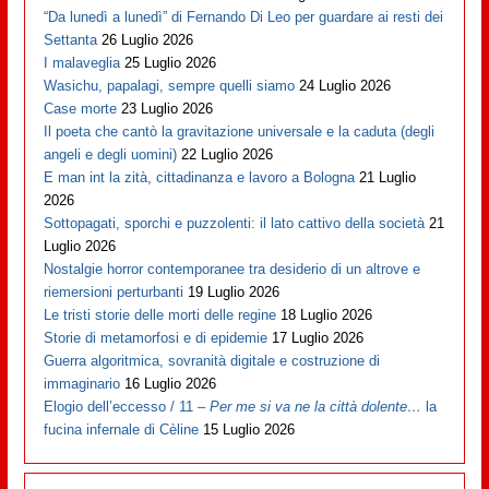
“Da lunedì a lunedì” di Fernando Di Leo per guardare ai resti dei
Settanta
26 Luglio 2026
I malaveglia
25 Luglio 2026
Wasichu, papalagi, sempre quelli siamo
24 Luglio 2026
Case morte
23 Luglio 2026
Il poeta che cantò la gravitazione universale e la caduta (degli
angeli e degli uomini)
22 Luglio 2026
E man int la zità, cittadinanza e lavoro a Bologna
21 Luglio
2026
Sottopagati, sporchi e puzzolenti: il lato cattivo della società
21
Luglio 2026
Nostalgie horror contemporanee tra desiderio di un altrove e
riemersioni perturbanti
19 Luglio 2026
Le tristi storie delle morti delle regine
18 Luglio 2026
Storie di metamorfosi e di epidemie
17 Luglio 2026
Guerra algoritmica, sovranità digitale e costruzione di
immaginario
16 Luglio 2026
Elogio dell’eccesso / 11 –
Per me si va ne la città dolente…
la
fucina infernale di Cèline
15 Luglio 2026