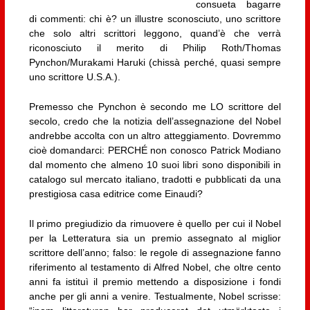
consueta bagarre
di commenti: chi è? un illustre sconosciuto, uno scrittore
che solo altri scrittori leggono, quand’è che verrà
riconosciuto il merito di Philip Roth/Thomas
Pynchon/Murakami Haruki (chissà perché, quasi sempre
uno scrittore U.S.A.).
Premesso che Pynchon è secondo me LO scrittore del
secolo, credo che la notizia dell’assegnazione del Nobel
andrebbe accolta con un altro atteggiamento. Dovremmo
cioè domandarci: PERCHÉ non conosco Patrick Modiano
dal momento che almeno 10 suoi libri sono disponibili in
catalogo sul mercato italiano, tradotti e pubblicati da una
prestigiosa casa editrice come Einaudi?
Il primo pregiudizio da rimuovere è quello per cui il Nobel
per la Letteratura sia un premio assegnato al miglior
scrittore dell’anno; falso: le regole di assegnazione fanno
riferimento al testamento di Alfred Nobel, che oltre cento
anni fa istituì il premio mettendo a disposizione i fondi
anche per gli anni a venire. Testualmente, Nobel scrisse: