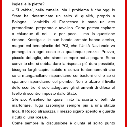
inglesi e le pietre?
– Si vabbe’, bella tomella. Ma il problema è che oggi lo
Stato ha determinato un salto di qualità, proprio a
Bologna. L’omicidio di Francesco è stato un atto
premeditato, preparato a tavolino. Certo poteva capitare
a chiunque di noi… e per poco… ma la questione
rimane. Kossiga e le sue bande armate hanno deciso,
magari col beneplacito del PCI, che l’Unità Nazionale va
perseguita a ogni costo e a qualunque prezzo. Prezzo,
piccolo dettaglio, che siamo sempre noi a pagare. Sono
convinto che si debba dare la risposta più dura possibile,
bisogna fargli capire subito e senza tentennamenti che
se ci manganellano rispondiamo coi bastoni e che se ci
sparano rispondiamo col piombo. Non è alzare il livello
dello scontro, è solo adeguare gli strumenti di difesa al
livello di scontro imposto dallo Stato.
Silenzio. Anselmo ha quasi finito la scorta di baffi da
martoriare, Tugu assomiglia sempre più a una statua
Inca. Il Rosco strapazza il mezzo sigaro spento e guarda
il culo di una liceale.
Come sempre la discussione è giunta al solito punto