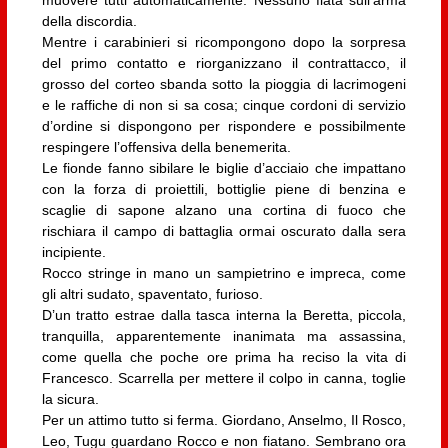
della discordia.
Mentre i carabinieri si ricompongono dopo la sorpresa
del primo contatto e riorganizzano il contrattacco, il
grosso del corteo sbanda sotto la pioggia di lacrimogeni
e le raffiche di non si sa cosa; cinque cordoni di servizio
d’ordine si dispongono per rispondere e possibilmente
respingere l’offensiva della benemerita.
Le fionde fanno sibilare le biglie d’acciaio che impattano
con la forza di proiettili, bottiglie piene di benzina e
scaglie di sapone alzano una cortina di fuoco che
rischiara il campo di battaglia ormai oscurato dalla sera
incipiente.
Rocco stringe in mano un sampietrino e impreca, come
gli altri sudato, spaventato, furioso.
D’un tratto estrae dalla tasca interna la Beretta, piccola,
tranquilla, apparentemente inanimata ma assassina,
come quella che poche ore prima ha reciso la vita di
Francesco. Scarrella per mettere il colpo in canna, toglie
la sicura.
Per un attimo tutto si ferma. Giordano, Anselmo, Il Rosco,
Leo, Tugu guardano Rocco e non fiatano. Sembrano ora