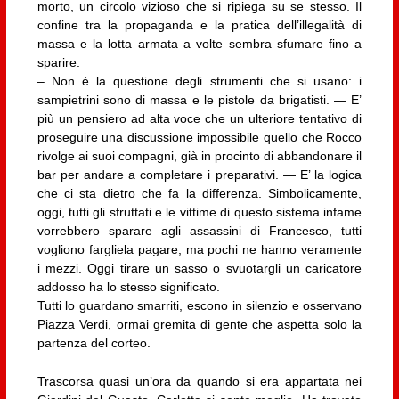
morto, un circolo vizioso che si ripiega su se stesso. Il
confine tra la propaganda e la pratica dell’illegalità di
massa e la lotta armata a volte sembra sfumare fino a
sparire.
– Non è la questione degli strumenti che si usano: i
sampietrini sono di massa e le pistole da brigatisti. — E’
più un pensiero ad alta voce che un ulteriore tentativo di
proseguire una discussione impossibile quello che Rocco
rivolge ai suoi compagni, già in procinto di abbandonare il
bar per andare a completare i preparativi. — E’ la logica
che ci sta dietro che fa la differenza. Simbolicamente,
oggi, tutti gli sfruttati e le vittime di questo sistema infame
vorrebbero sparare agli assassini di Francesco, tutti
vogliono fargliela pagare, ma pochi ne hanno veramente
i mezzi. Oggi tirare un sasso o svuotargli un caricatore
addosso ha lo stesso significato.
Tutti lo guardano smarriti, escono in silenzio e osservano
Piazza Verdi, ormai gremita di gente che aspetta solo la
partenza del corteo.
Trascorsa quasi un’ora da quando si era appartata nei