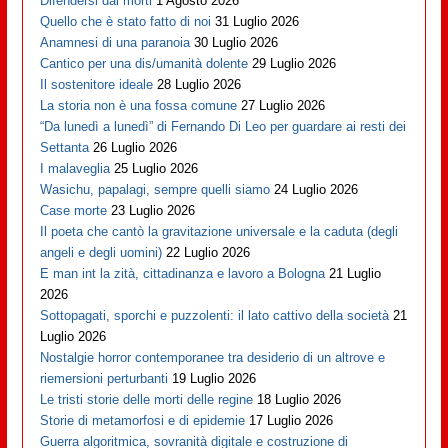
Difendersi dai morti
1 Agosto 2026
Quello che è stato fatto di noi
31 Luglio 2026
Anamnesi di una paranoia
30 Luglio 2026
Cantico per una dis/umanità dolente
29 Luglio 2026
Il sostenitore ideale
28 Luglio 2026
La storia non è una fossa comune
27 Luglio 2026
“Da lunedì a lunedì” di Fernando Di Leo per guardare ai resti dei
Settanta
26 Luglio 2026
I malaveglia
25 Luglio 2026
Wasichu, papalagi, sempre quelli siamo
24 Luglio 2026
Case morte
23 Luglio 2026
Il poeta che cantò la gravitazione universale e la caduta (degli
angeli e degli uomini)
22 Luglio 2026
E man int la zità, cittadinanza e lavoro a Bologna
21 Luglio
2026
Sottopagati, sporchi e puzzolenti: il lato cattivo della società
21
Luglio 2026
Nostalgie horror contemporanee tra desiderio di un altrove e
riemersioni perturbanti
19 Luglio 2026
Le tristi storie delle morti delle regine
18 Luglio 2026
Storie di metamorfosi e di epidemie
17 Luglio 2026
Guerra algoritmica, sovranità digitale e costruzione di