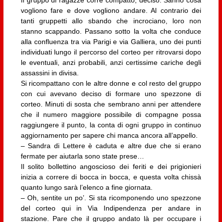
vogliono fare e dove vogliono andare. Al contrario dei
tanti gruppetti allo sbando che incrociano, loro non
stanno scappando. Passano sotto la volta che conduce
alla confluenza tra via Parigi e via Galliera, uno dei punti
individuati lungo il percorso del corteo per ritrovarsi dopo
le eventuali, anzi probabili, anzi certissime cariche degli
assassini in divisa.
Si ricompattano con le altre donne e col resto del gruppo
con cui avevano deciso di formare uno spezzone di
corteo. Minuti di sosta che sembrano anni per attendere
che il numero maggiore possibile di compagne possa
raggiungere il punto, la conta di ogni gruppo in continuo
aggiornamento per sapere chi manca ancora all’appello.
– Sandra di Lettere è caduta e altre due che si erano
fermate per aiutarla sono state prese…
Il solito bollettino angoscioso dei feriti e dei prigionieri
inizia a correre di bocca in bocca, e questa volta chissà
quanto lungo sarà l’elenco a fine giornata.
– Oh, sentite un po’. Si sta ricomponendo uno spezzone
del corteo qui in Via Indipendenza per andare in
stazione. Pare che il gruppo andato là per occupare i