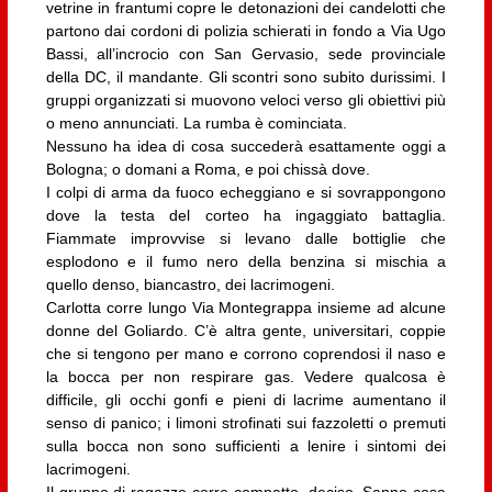
vetrine in frantumi copre le detonazioni dei candelotti che
partono dai cordoni di polizia schierati in fondo a Via Ugo
Bassi, all’incrocio con San Gervasio, sede provinciale
della DC, il mandante. Gli scontri sono subito durissimi. I
gruppi organizzati si muovono veloci verso gli obiettivi più
o meno annunciati. La rumba è cominciata.
Nessuno ha idea di cosa succederà esattamente oggi a
Bologna; o domani a Roma, e poi chissà dove.
I colpi di arma da fuoco echeggiano e si sovrappongono
dove la testa del corteo ha ingaggiato battaglia.
Fiammate improvvise si levano dalle bottiglie che
esplodono e il fumo nero della benzina si mischia a
quello denso, biancastro, dei lacrimogeni.
Carlotta corre lungo Via Montegrappa insieme ad alcune
donne del Goliardo. C’è altra gente, universitari, coppie
che si tengono per mano e corrono coprendosi il naso e
la bocca per non respirare gas. Vedere qualcosa è
difficile, gli occhi gonfi e pieni di lacrime aumentano il
senso di panico; i limoni strofinati sui fazzoletti o premuti
sulla bocca non sono sufficienti a lenire i sintomi dei
lacrimogeni.
Il gruppo di ragazze corre compatto, deciso. Sanno cosa