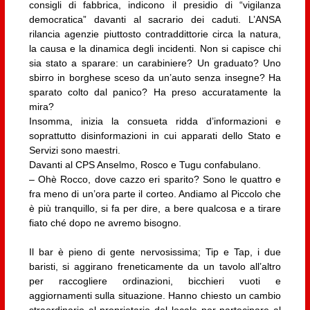
consigli di fabbrica, indicono il presidio di “vigilanza
democratica” davanti al sacrario dei caduti. L’ANSA
rilancia agenzie piuttosto contraddittorie circa la natura,
la causa e la dinamica degli incidenti. Non si capisce chi
sia stato a sparare: un carabiniere? Un graduato? Uno
sbirro in borghese sceso da un’auto senza insegne? Ha
sparato colto dal panico? Ha preso accuratamente la
mira?
Insomma, inizia la consueta ridda d’informazioni e
soprattutto disinformazioni in cui apparati dello Stato e
Servizi sono maestri.
Davanti al CPS Anselmo, Rosco e Tugu confabulano.
– Ohè Rocco, dove cazzo eri sparito? Sono le quattro e
fra meno di un’ora parte il corteo. Andiamo al Piccolo che
è più tranquillo, si fa per dire, a bere qualcosa e a tirare
fiato ché dopo ne avremo bisogno.
Il bar è pieno di gente nervosissima; Tip e Tap, i due
baristi, si aggirano freneticamente da un tavolo all’altro
per raccogliere ordinazioni, bicchieri vuoti e
aggiornamenti sulla situazione. Hanno chiesto un cambio