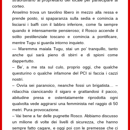
straordinario al proprietario del locale per partecipare al
corteo.
Anselmo trova un tavolino libero in mezzo alla ressa e
prende posto, si spaparanza sulla sedia e comincia a
lisciarsi i baffi con il labbro inferiore, come fa sempre
quando è intensamente pensieroso; il Rosco accende il
solito pestilenziale toscano e comincia a pontificare,
mentre Tugu si guarda intorno inquieto.
— Maremma maiala Tugu, stai un po’ tranquillo, tanto
anche qui sarà pieno di sbirri e di spioni come
dappertutto.
– Be’, a me sta sul culo, proprio oggi, che qualche
questurino o qualche infamone del PCI si faccia i cazzi
nostri.
– Ovvìa sei paranoico, neanche fossi un brigatista… –
ridacchia ciancicando il sigaro e grattandosi il pacco,
abitudine presa e ostentatamente riprodotta ogni
qualvolta vede aggirarsi una femminista nel raggio di 50
metri. Pura provocazione.
– Vai bene a far delle pugnette Rosco. Abbiamo discusso
un milione di volte dei livelli di sicurezza, che hanno
sempre fatto cagare, e oggi poi con le premesse che ci