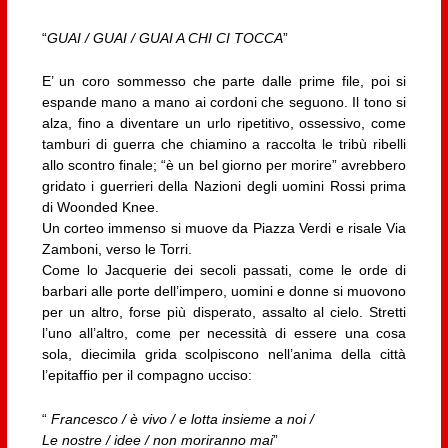
“
GUAI / GUAI / GUAI A CHI CI TOCCA
”
E’ un coro sommesso che parte dalle prime file, poi si
espande mano a mano ai cordoni che seguono. Il tono si
alza, fino a diventare un urlo ripetitivo, ossessivo, come
tamburi di guerra che chiamino a raccolta le tribù ribelli
allo scontro finale; “è un bel giorno per morire” avrebbero
gridato i guerrieri della Nazioni degli uomini Rossi prima
di Woonded Knee.
Un corteo immenso si muove da Piazza Verdi e risale Via
Zamboni, verso le Torri.
Come lo Jacquerie dei secoli passati, come le orde di
barbari alle porte dell’impero, uomini e donne si muovono
per un altro, forse più disperato, assalto al cielo. Stretti
l’uno all’altro, come per necessità di essere una cosa
sola, diecimila grida scolpiscono nell’anima della città
l’epitaffio per il compagno ucciso:
“
Francesco / è vivo / e lotta insieme a noi /
Le nostre / idee / non moriranno mai
”