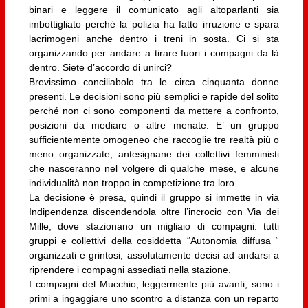
binari e leggere il comunicato agli altoparlanti sia
imbottigliato perchè la polizia ha fatto irruzione e spara
lacrimogeni anche dentro i treni in sosta. Ci si sta
organizzando per andare a tirare fuori i compagni da là
dentro. Siete d’accordo di unirci?
Brevissimo conciliabolo tra le circa cinquanta donne
presenti. Le decisioni sono più semplici e rapide del solito
perché non ci sono componenti da mettere a confronto,
posizioni da mediare o altre menate. E’ un gruppo
sufficientemente omogeneo che raccoglie tre realtà più o
meno organizzate, antesignane dei collettivi femministi
che nasceranno nel volgere di qualche mese, e alcune
individualità non troppo in competizione tra loro.
La decisione è presa, quindi il gruppo si immette in via
Indipendenza discendendola oltre l’incrocio con Via dei
Mille, dove stazionano un migliaio di compagni: tutti
gruppi e collettivi della cosiddetta “Autonomia diffusa “
organizzati e grintosi, assolutamente decisi ad andarsi a
riprendere i compagni assediati nella stazione.
I compagni del Mucchio, leggermente più avanti, sono i
primi a ingaggiare uno scontro a distanza con un reparto