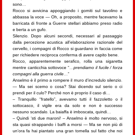
sono…
Rocco si avvicina appoggiando i gomiti sul tavolino e
abbassa la voce — Oh, a proposito, mentre facevamo la
barricata di fronte a Guerre stellari abbiamo preso radio
e berta a un gufo.
Silenzio. Dopo alcuni secondi, necessari al passaggio
dalla percezione acustica all’elaborazione razionale del
cervello, i compagni di Rocco si guardano in faccia come
per richiedere reciproca conferma di avere capito bene.
Rocco, apparentemente serafico, rolla una sigaretta
mentre canticchia sottovoce “…
prendiamo il fucile / forza
compagni alla guerra civile
…”
Anselmo è il primo a rompere il muro d’incredulo silenzio.
— Ma sei scemo o cosa? Stai dicendo sul serio o ci
prendi per il culo? Perché non è proprio il caso di…
– Tranquillo “fratello”, avevamo tutti il fazzoletto o il
sottocasco, il vigile era da solo e non è successo
nessuno scandalo. La baiaffa è imboscata, quindi…
– Quindi ‘sti due maroni! – Anselmo è molto nervoso, si
sta quasi strappando i baffi a morsi — Ma se non più di
un’ora fa hai piantato una gran tomella sul fatto che noi