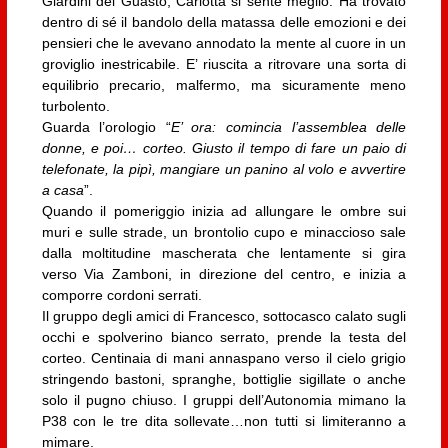
Giardini del Guasto, Carlotta si sente meglio. Ha trovato
dentro di sé il bandolo della matassa delle emozioni e dei
pensieri che le avevano annodato la mente al cuore in un
groviglio inestricabile. E’ riuscita a ritrovare una sorta di
equilibrio precario, malfermo, ma sicuramente meno
turbolento.
Guarda l’orologio “
E’ ora: comincia l’assemblea delle
donne, e poi… corteo. Giusto il tempo di fare un paio di
telefonate, la pipì, mangiare un panino al volo e avvertire
a casa
”.
Quando il pomeriggio inizia ad allungare le ombre sui
muri e sulle strade, un brontolio cupo e minaccioso sale
dalla moltitudine mascherata che lentamente si gira
verso Via Zamboni, in direzione del centro, e inizia a
comporre cordoni serrati.
Il gruppo degli amici di Francesco, sottocasco calato sugli
occhi e spolverino bianco serrato, prende la testa del
corteo. Centinaia di mani annaspano verso il cielo grigio
stringendo bastoni, spranghe, bottiglie sigillate o anche
solo il pugno chiuso. I gruppi dell’Autonomia mimano la
P38 con le tre dita sollevate…non tutti si limiteranno a
mimare.