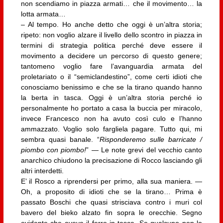
non scendiamo in piazza armati… che il movimento… la
lotta armata…
– Al tempo. Ho anche detto che oggi è un’altra storia;
ripeto: non voglio alzare il livello dello scontro in piazza in
termini di strategia politica perché deve essere il
movimento a decidere un percorso di questo genere;
tantomeno voglio fare l’avanguardia armata del
proletariato o il “semiclandestino”, come certi idioti che
conosciamo benissimo e che se la tirano quando hanno
la berta in tasca. Oggi è un’altra storia perché io
personalmente ho portato a casa la buccia per miracolo,
invece Francesco non ha avuto così culo e l’hanno
ammazzato. Voglio solo fargliela pagare. Tutto qui, mi
sembra quasi banale. “
Risponderemo sulle barricate /
piombo con piombo!
” — Le note grevi del vecchio canto
anarchico chiudono la precisazione di Rocco lasciando gli
altri interdetti.
E’ il Rosco a riprendersi per primo, alla sua maniera. —
Oh, a proposito di idioti che se la tirano… Prima è
passato Boschi che quasi strisciava contro i muri col
bavero del bieko alzato fin sopra le orecchie. Segno