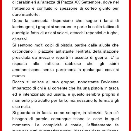
di carabinieri all’altezza di Piazza XX Settembre, dove nel
frattempo è confluito lo spezzone di corteo giunto per
dare manforte.
Dopo la consueta dispersione che segue i lanci di
lacrimogeni, i gruppi si separano e parte la solita tattica di
guerriglia fatta di azioni veloci, attacchi repentini e fughe,
diversivi.
Si sentono molti colpi di pistola partire dalle aiuole che
circondano il piazzale antistante l’entrata della stazione
presidiata da mezzi e reparti in assetto di guerra. E’ la
risposta alle raffiche rabbiose che gli sbirri
ammanniscono senza parsimonia a qualunque cosa si
muova.
Rocco si unisce al suo gruppo, nonostante l’evidente
imbarazzo di chi è al corrente che ha una pistola in tasca
ed è intenzionato ad usarla, e questo sembra proprio il
momento più adatto per farlo; ma nessuno lo ferma o gli
dice nulla.
Si guardano in faccia come sempre, in silenzio. Non c’è
bisogno di parole, comunque stiano le cose in quel
momento. La complicità è totale, l’affiatamento fa
muovere tutti automaticamente. Nessuno fiata sull’arma