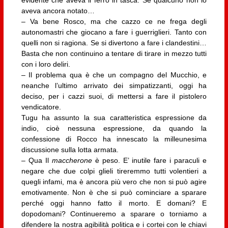
evidente che aveva il ferro in tasca. Se qualcuno non lo
aveva ancora notato…
– Va bene Rosco, ma che cazzo ce ne frega degli
autonomastri che giocano a fare i guerriglieri. Tanto con
quelli non si ragiona. Se si divertono a fare i clandestini…
Basta che non continuino a tentare di tirare in mezzo tutti
con i loro deliri.
– Il problema qua è che un compagno del Mucchio, e
neanche l’ultimo arrivato dei simpatizzanti, oggi ha
deciso, per i cazzi suoi, di mettersi a fare il pistolero
vendicatore.
Tugu ha assunto la sua caratteristica espressione da
indio, cioè nessuna espressione, da quando la
confessione di Rocco ha innescato la milleunesima
discussione sulla lotta armata.
– Qua Il
maccherone
è peso. E’ inutile fare i paraculi e
negare che due colpi glieli tireremmo tutti volentieri a
quegli infami, ma è ancora più vero che non si può agire
emotivamente. Non è che si può cominciare a sparare
perché oggi hanno fatto il morto. E domani? E
dopodomani? Continueremo a sparare o torniamo a
difendere la nostra agibilità politica e i cortei con le chiavi