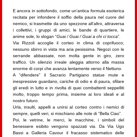
E ancora in sottofondo, come un’antica formula esoterica
recitata per infondere il soffio della paura nel cuore del
nemico, si trasmette da uno spezzone all’altro, attraversa
i collettivi, i gruppi di amici, le bande di quartiere, le
anime sole, lo slogan “
Guai / Guai / Guai a chi ci tocca
”.
Via Rizzoli accoglie il corteo in clima di coprifuoco;
nessuno sbirro in vista ma aria pesissima. Negozi con le
serrande abbassate, non molta gente in giro, zero
traffico. Un silenzio irreale aleggia attorno alla massa
enorme di corpi che avanza lentamente verso il Nettuno.
A “difendere” il Sacrario Partigiano statue mute e
inespressive guardano, cariche di odio e di paura, sfilare
gli eredi in lutto e in rivolta di quei combattenti seppelliti
molto, troppo tempo prima, insieme ai loro ideali e al
nostro futuro.
Urla, insulti, appelli a unirsi al corteo contro i nemici di
sempre, quelli veri, si mischiano alle note di “Bella Ciao”.
Poi, le vetrine, le merci, le macchine, i simboli del
benessere esibito vengono spazzati via. Da Via Ugo
Bassi a Galleria Cavour il fracasso sistematico delle