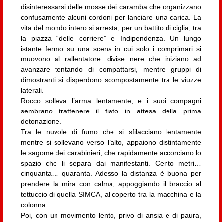
disinteressarsi delle mosse dei caramba che organizzano
confusamente alcuni cordoni per lanciare una carica. La
vita del mondo intero si arresta, per un battito di ciglia, tra
la piazza “delle corriere” e Indipendenza. Un lungo
istante fermo su una scena in cui solo i comprimari si
muovono al rallentatore: divise nere che iniziano ad
avanzare tentando di compattarsi, mentre gruppi di
dimostranti si disperdono scompostamente tra le viuzze
laterali.
Rocco solleva l’arma lentamente, e i suoi compagni
sembrano trattenere il fiato in attesa della prima
detonazione.
Tra le nuvole di fumo che si sfilacciano lentamente
mentre si sollevano verso l’alto, appaiono distintamente
le sagome dei carabinieri, che rapidamente accorciano lo
spazio che li separa dai manifestanti. Cento metri…
cinquanta… quaranta. Adesso la distanza è buona per
prendere la mira con calma, appoggiando il braccio al
tettuccio di quella SIMCA, al coperto tra la macchina e la
colonna.
Poi, con un movimento lento, privo di ansia e di paura,