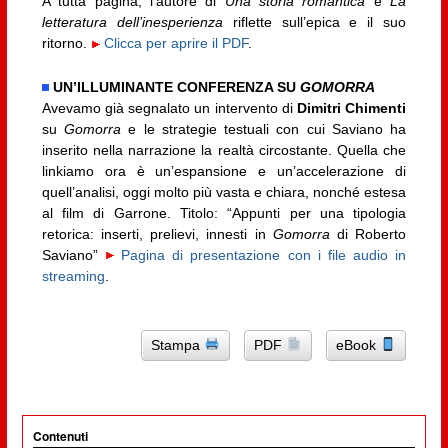
A tutta pagina, l’autore di
Una storia romantica
e
La
letteratura dell’inesperienza
riflette sull’epica e il suo
ritorno.
Clicca per aprire il PDF
.
UN’ILLUMINANTE CONFERENZA SU
GOMORRA
Avevamo già segnalato un intervento di
Dimitri Chimenti
su
Gomorra
e le strategie testuali con cui Saviano ha
inserito nella narrazione la realtà circostante. Quella che
linkiamo ora è un’espansione e un’accelerazione di
quell’analisi, oggi molto più vasta e chiara, nonché estesa
al film di Garrone. Titolo: “Appunti per una tipologia
retorica: inserti, prelievi, innesti in
Gomorra
di Roberto
Saviano”
Pagina di presentazione con i file audio in
streaming
.
Stampa
PDF
eBook
Contenuti