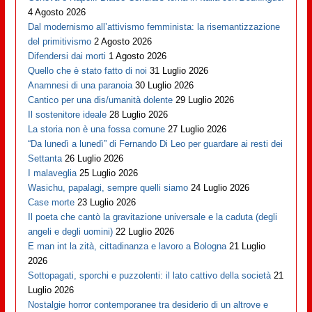
4 Agosto 2026
Dal modernismo all’attivismo femminista: la risemantizzazione
del primitivismo
2 Agosto 2026
Difendersi dai morti
1 Agosto 2026
Quello che è stato fatto di noi
31 Luglio 2026
Anamnesi di una paranoia
30 Luglio 2026
Cantico per una dis/umanità dolente
29 Luglio 2026
Il sostenitore ideale
28 Luglio 2026
La storia non è una fossa comune
27 Luglio 2026
“Da lunedì a lunedì” di Fernando Di Leo per guardare ai resti dei
Settanta
26 Luglio 2026
I malaveglia
25 Luglio 2026
Wasichu, papalagi, sempre quelli siamo
24 Luglio 2026
Case morte
23 Luglio 2026
Il poeta che cantò la gravitazione universale e la caduta (degli
angeli e degli uomini)
22 Luglio 2026
E man int la zità, cittadinanza e lavoro a Bologna
21 Luglio
2026
Sottopagati, sporchi e puzzolenti: il lato cattivo della società
21
Luglio 2026
Nostalgie horror contemporanee tra desiderio di un altrove e