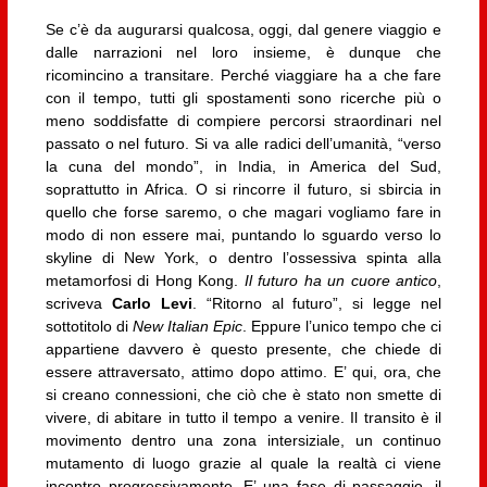
Se c’è da augurarsi qualcosa, oggi, dal genere viaggio e
dalle narrazioni nel loro insieme, è dunque che
ricomincino a transitare. Perché viaggiare ha a che fare
con il tempo, tutti gli spostamenti sono ricerche più o
meno soddisfatte di compiere percorsi straordinari nel
passato o nel futuro. Si va alle radici dell’umanità, “verso
la cuna del mondo”, in India, in America del Sud,
soprattutto in Africa. O si rincorre il futuro, si sbircia in
quello che forse saremo, o che magari vogliamo fare in
modo di non essere mai, puntando lo sguardo verso lo
skyline di New York, o dentro l’ossessiva spinta alla
metamorfosi di Hong Kong.
Il futuro ha un cuore antico
,
scriveva
Carlo Levi
. “Ritorno al futuro”, si legge nel
sottotitolo di
New Italian Epic
. Eppure l’unico tempo che ci
appartiene davvero è questo presente, che chiede di
essere attraversato, attimo dopo attimo. E’ qui, ora, che
si creano connessioni, che ciò che è stato non smette di
vivere, di abitare in tutto il tempo a venire. Il transito è il
movimento dentro una zona intersiziale, un continuo
mutamento di luogo grazie al quale la realtà ci viene
incontro progressivamente. E’ una fase di passaggio, il