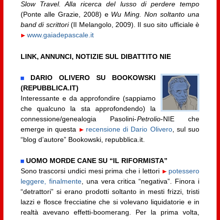
Slow Travel. Alla ricerca del lusso di perdere tempo
(Ponte alle Grazie, 2008) e
Wu Ming. Non soltanto una
band di scrittori
(Il Melangolo, 2009). Il suo sito ufficiale è
www.gaiadepascale.it
LINK, ANNUNCI, NOTIZIE SUL DIBATTITO NIE
DARIO OLIVERO SU BOOKOWSKI
(REPUBBLICA.IT)
Interessante e da approfondire (sappiamo
che qualcuno la sta approfondendo) la
connessione/genealogia Pasolini-
Petrolio
-NIE che
emerge in questa
recensione di Dario Olivero
, sul suo
“blog d’autore” Bookowski, repubblica.it.
UOMO MORDE CANE SU “IL RIFORMISTA”
Sono trascorsi undici mesi prima che i lettori
potessero
leggere, finalmente
, una vera critica “negativa”. Finora i
“detrattori” si erano prodotti soltanto in mesti frizzi, tristi
lazzi e flosce frecciatine che si volevano liquidatorie e in
realtà avevano effetti-boomerang. Per la prima volta,