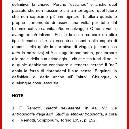
definitiva, la chiave. Perché “estraneo” è anche quel
passato che non riusciamo più a interrogare, quel futuro
che non sappiamo più immaginare. E allora questo è
proprio il momento di uscire una volta per tutte dal
binomio cattivo cannibale/buon selvaggio. O, se si vuole,
avanguardia/realismo. Eccola la sfida: cercare un altro
tipo di esotico che sia eccentrico rispetto alla coppia di
opposti nella quale la narrativa di viaggio (e con essa
tutta
la narrativa) si è a lungo impantanata, per tornare
alle radici della sua etimologia – ciò che sta fuori di noi, e
al quale dobbiamo continuare a tendere perché il “noi”
abbia la forza di riprendersi il suo senso. E quindi, in
definitiva, di darlo anche all’ “altro”. Chiunque, o
qualunque cosa, esso sia.
NOTE
1. F. Remotti,
Viaggi nell’alterità
, in Aa. Vv.,
Le
antropologie degli altri. Studi di etno-antropologia
, a cura
di F. Remotti, Scriptorium, Torino 1997, p. 152.