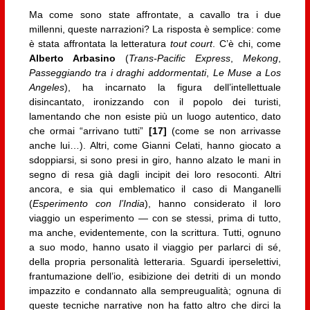
Ma come sono state affrontate, a cavallo tra i due
millenni, queste narrazioni? La risposta è semplice: come
è stata affrontata la letteratura
tout court
. C’è chi, come
Alberto Arbasino
(
Trans-Pacific Express
,
Mekong
,
Passeggiando tra i draghi addormentati
,
Le Muse a Los
Angeles
), ha incarnato la figura dell’intellettuale
disincantato, ironizzando con il popolo dei turisti,
lamentando che non esiste più un luogo autentico, dato
che ormai “arrivano tutti”
[17]
(come se non arrivasse
anche lui…). Altri, come Gianni Celati, hanno giocato a
sdoppiarsi, si sono presi in giro, hanno alzato le mani in
segno di resa già dagli incipit dei loro resoconti. Altri
ancora, e sia qui emblematico il caso di Manganelli
(
Esperimento con l’India
), hanno considerato il loro
viaggio un esperimento — con se stessi, prima di tutto,
ma anche, evidentemente, con la scrittura. Tutti, ognuno
a suo modo, hanno usato il viaggio per parlarci di sé,
della propria personalità letteraria. Sguardi iperselettivi,
frantumazione dell’io, esibizione dei detriti di un mondo
impazzito e condannato alla sempreugualità; ognuna di
queste tecniche narrative non ha fatto altro che dirci la