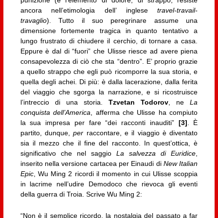
punizione (e l’elemento di dolore, di strappo, resiste
ancora nell’etimologia dell’ inglese
travel-travail-
travaglio
). Tutto il suo peregrinare assume una
dimensione fortemente tragica in quanto tentativo a
lungo frustrato di chiudere il cerchio, di tornare a casa.
Eppure è dal di “fuori” che Ulisse riesce ad avere piena
consapevolezza di ciò che sta “dentro”. E’ proprio grazie
a quello strappo che egli può ricomporre la sua storia, e
quella degli achei. Di più: è dalla lacerazione, dalla ferita
del viaggio che sgorga la narrazione, e si ricostruisce
l’intreccio di una storia.
Tzvetan Todorov
, ne
La
conquista dell’America
, afferma che Ulisse ha compiuto
la sua impresa per fare “dei racconti inauditi”
[3]
. È
partito, dunque,
per
raccontare, e il viaggio è diventato
sia il mezzo che il fine del racconto. In quest’ottica, è
significativo che nel saggio
La salvezza di Euridice
,
inserito nella versione cartacea per Einaudi di
New Italian
Epic
, Wu Ming 2 ricordi il momento in cui Ulisse scoppia
in lacrime nell’udire Demodoco che rievoca gli eventi
della guerra di Troia. Scrive Wu Ming 2:
“Non è il semplice ricordo, la nostalgia del passato a far