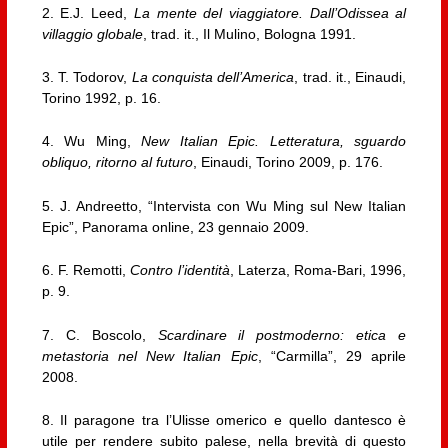
2. E.J. Leed,
La mente del viaggiatore. Dall’Odissea al
villaggio globale
, trad. it., Il Mulino, Bologna 1991.
3. T. Todorov,
La conquista dell’America
, trad. it., Einaudi,
Torino 1992, p. 16.
4. Wu Ming,
New Italian Epic. Letteratura, sguardo
obliquo, ritorno al futuro
, Einaudi, Torino 2009, p. 176.
5. J. Andreetto, “Intervista con Wu Ming sul New Italian
Epic”, Panorama online, 23 gennaio 2009.
6. F. Remotti,
Contro l’identità
, Laterza, Roma-Bari, 1996,
p. 9.
7. C. Boscolo,
Scardinare il postmoderno: etica e
metastoria nel New Italian Epic
, “Carmilla”, 29 aprile
2008.
8. Il paragone tra l’Ulisse omerico e quello dantesco è
utile per rendere subito palese, nella brevità di questo