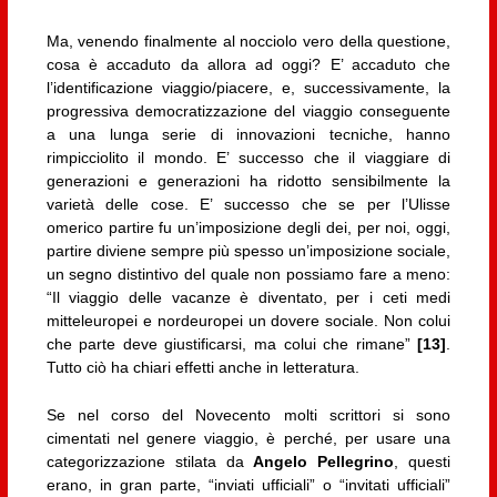
Ma, venendo finalmente al nocciolo vero della questione,
cosa è accaduto da allora ad oggi? E’ accaduto che
l’identificazione viaggio/piacere, e, successivamente, la
progressiva democratizzazione del viaggio conseguente
a una lunga serie di innovazioni tecniche, hanno
rimpicciolito il mondo. E’ successo che il viaggiare di
generazioni e generazioni ha ridotto sensibilmente la
varietà delle cose. E’ successo che se per l’Ulisse
omerico partire fu un’imposizione degli dei, per noi, oggi,
partire diviene sempre più spesso un’imposizione sociale,
un segno distintivo del quale non possiamo fare a meno:
“Il viaggio delle vacanze è diventato, per i ceti medi
mitteleuropei e nordeuropei un dovere sociale. Non colui
che parte deve giustificarsi, ma colui che rimane”
[13]
.
Tutto ciò ha chiari effetti anche in letteratura.
Se nel corso del Novecento molti scrittori si sono
cimentati nel genere viaggio, è perché, per usare una
categorizzazione stilata da
Angelo Pellegrino
, questi
erano, in gran parte, “inviati ufficiali” o “invitati ufficiali”