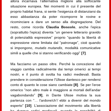
allora incarnava l’alternativa migliore alla soffocante
situazione europea. Nei momenti in cui il presente del
proprio habitat frana, si sente l’esigenza di distanziarsi da
esso abbastanza da poter ricomporre le rovine e
ricominciare a dare un senso alla disgregazione. Del
resto, come ricorda
Claudia Boscolo
, anche l’epica
(soprattutto l’epica) diventa “un genere letterario gravido
di potenzialità espressive” proprio “quando la libertà di
espressione viene limitata dal “patronage”, cioè quando
si impongono,
mutatis mutandis
, modalità comunicative
simili a quelle che si stanno verificando oggi”
[7]
.
Ma facciamo un passo oltre. Perché la concezione del
viaggio cambia radicalmente dai tempi omerici ai tempi
nostri, e il punto di svolta ha radici medievali. Basta
prendere in considerazione l’Ulisse dantesco per rendersi
conto di quanto le cose siano cambiate
[8]
. Se per l’eroe
omerico “non altro male è maggiore ai mortali dell’andar
vagabondando”
[9]
, in Dante Ulisse motiva la sua
partenza con “… l’ardore/ch’i’ ebbi a divenir del mondo
esperto”
[10]
. L’associazione del movimento alla libertà
ha dunque radici medievali, quando la possibilità di