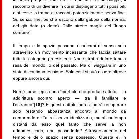
racconto di un divenire in cui si dispiegano tutti i possibili,
e si tesse la trama di racconti potenzialmente senza fine.
Sì, senza fine, perché escono dalla gabbia della norma,
del già dato (o detto). Dalle strette maglie del “luogo
comune”.
Il tempo e lo spazio possono ricaricarsi di senso solo
attraverso un movimento incessante che faccia saltare
tutte le categorie preesistenti. Non si tratta di fare tabula
rasa del mondo, o del passato. Ma di
viaggiarli
in uno
stato di continua tensione. Solo così si può essere altrove
eppure ancora qui.
Non è forse l’epica una “iperbole che produce attrito — o
addirittura scontro aperto — tra il familiare e
l’estraneo”
[18]
? E questo attrito non si potrà recuperare
solo restando abbastanza ancorati al mondo da
comprendere l’ “altro” senza idealizzarlo, ma al contempo
distanti da esso quel tanto che serve a non
addomesticarlo, non possederlo? Attraversamento del
tempo e dello spazio senza possesso. Questa è, in