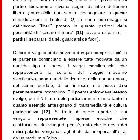
partire liberamente diviene segno distintivo dell’uomo
libero. (Impossibile non sentire riecheggiare in queste
considerazioni il finale di
Q
, in cui i personaggi si
definiscono “liberi” proprio in quanto padroni della
possibilità di “solcare il mare”
[11]
, ovvero di partire —
partirsi, separarsi da sé, guardarsi da fuori).
Dolore e viaggio si distanziano dunque sempre di più, e
le partenze cominciano a essere tutte motivate da un
qualche tipo di
quest
. I viaggi cavallereschi, che
rappresentano lo schema del viaggio moderno
significativo, sono tutti delle ricerche: della donna amata,
del senno perduto, di un intreccio che possa dirsi
perennemente incompiuto. E il poema epico-cavalleresco
svolge, per il NIE, un ruolo particolarmente importante in
quanto esempio antesignano di transmedialità e cultura
partecipativa
[12]
. Si tratta di opere aperte in cui
vengono rappresentate imprese eroiche che
costituiscono dei viaggi di per sé, dato che le gesta dei
mitici paladini vengono traghettate da un’epoca all’altra,
da un medium all’altro.