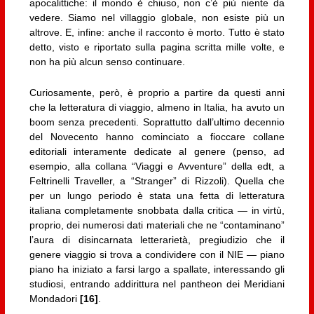
apocalittiche: il mondo è chiuso, non c’è più niente da
vedere. Siamo nel villaggio globale, non esiste più un
altrove. E, infine: anche il racconto è morto. Tutto è stato
detto, visto e riportato sulla pagina scritta mille volte, e
non ha più alcun senso continuare.
Curiosamente, però, è proprio a partire da questi anni
che la letteratura di viaggio, almeno in Italia, ha avuto un
boom senza precedenti. Soprattutto dall’ultimo decennio
del Novecento hanno cominciato a fioccare collane
editoriali interamente dedicate al genere (penso, ad
esempio, alla collana “Viaggi e Avventure” della edt, a
Feltrinelli Traveller, a “Stranger” di Rizzoli). Quella che
per un lungo periodo è stata una fetta di letteratura
italiana completamente snobbata dalla critica — in virtù,
proprio, dei numerosi dati materiali che ne “contaminano”
l’aura di disincarnata letterarietà, pregiudizio che il
genere viaggio si trova a condividere con il NIE — piano
piano ha iniziato a farsi largo a spallate, interessando gli
studiosi, entrando addirittura nel pantheon dei Meridiani
Mondadori
[16]
.