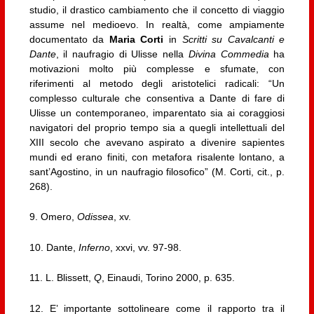
studio, il drastico cambiamento che il concetto di viaggio
assume nel medioevo. In realtà, come ampiamente
documentato da
Maria Corti
in
Scritti su Cavalcanti e
Dante
, il naufragio di Ulisse nella
Divina Commedia
ha
motivazioni molto più complesse e sfumate, con
riferimenti al metodo degli aristotelici radicali: “Un
complesso culturale che consentiva a Dante di fare di
Ulisse un contemporaneo, imparentato sia ai coraggiosi
navigatori del proprio tempo sia a quegli intellettuali del
XIII secolo che avevano aspirato a divenire sapientes
mundi ed erano finiti, con metafora risalente lontano, a
sant’Agostino, in un naufragio filosofico” (M. Corti, cit., p.
268).
9. Omero,
Odissea
, xv.
10. Dante,
Inferno
, xxvi, vv. 97-98.
11. L. Blissett,
Q
, Einaudi, Torino 2000, p. 635.
12. E’ importante sottolineare come il rapporto tra il