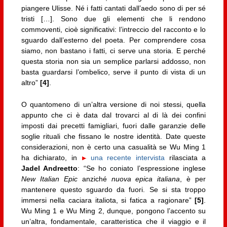
piangere Ulisse. Né i fatti cantati dall’aedo sono di per sé
tristi […]. Sono due gli elementi che li rendono
commoventi, cioè significativi: l’intreccio del racconto e lo
sguardo dall’esterno del poeta. Per comprendere cosa
siamo, non bastano i fatti, ci serve una storia. E perché
questa storia non sia un semplice parlarsi addosso, non
basta guardarsi l’ombelico, serve il punto di vista di un
altro”
[4]
.
O quantomeno di un’altra versione di noi stessi, quella
appunto che ci è data dal trovarci al di là dei confini
imposti dai precetti famigliari, fuori dalle garanzie delle
soglie rituali che fissano le nostre identità. Date queste
considerazioni, non è certo una casualità se Wu Ming 1
ha dichiarato, in
una recente intervista
rilasciata a
Jadel Andreetto
: “Se ho coniato l’espressione inglese
New Italian Epic
anziché
nuova epica italiana
, è per
mantenere questo sguardo da fuori. Se si sta troppo
immersi nella caciara italiota, si fatica a ragionare”
[5]
.
Wu Ming 1 e Wu Ming 2, dunque, pongono l’accento su
un’altra, fondamentale, caratteristica che il viaggio e il