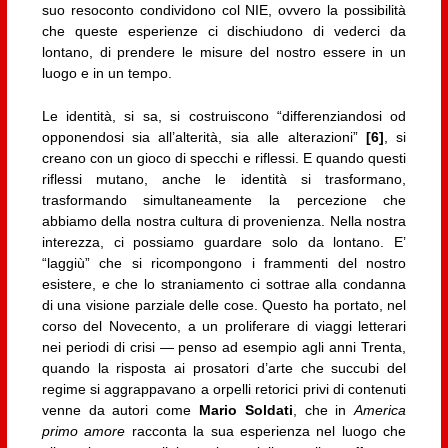
suo resoconto condividono col NIE, ovvero la possibilità
che queste esperienze ci dischiudono di vederci da
lontano, di prendere le misure del nostro essere in un
luogo e in un tempo.
Le identità, si sa, si costruiscono “differenziandosi od
opponendosi sia all’alterità, sia alle alterazioni”
[6]
, si
creano con un gioco di specchi e riflessi. E quando questi
riflessi mutano, anche le identità si trasformano,
trasformando simultaneamente la percezione che
abbiamo della nostra cultura di provenienza. Nella nostra
interezza, ci possiamo guardare solo da lontano. E’
“laggiù” che si ricompongono i frammenti del nostro
esistere, e che lo straniamento ci sottrae alla condanna
di una visione parziale delle cose. Questo ha portato, nel
corso del Novecento, a un proliferare di viaggi letterari
nei periodi di crisi — penso ad esempio agli anni Trenta,
quando la risposta ai prosatori d’arte che succubi del
regime si aggrappavano a orpelli retorici privi di contenuti
venne da autori come
Mario Soldati
, che in
America
primo amore
racconta la sua esperienza nel luogo che