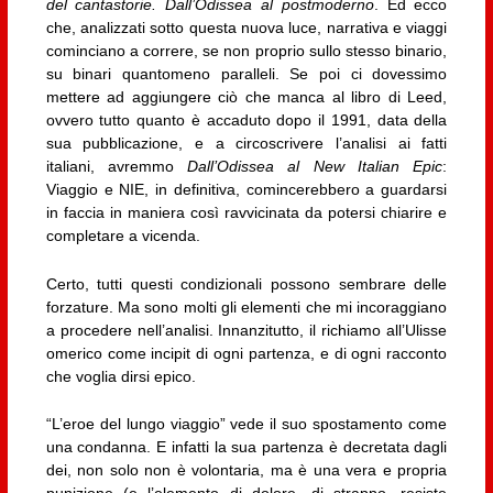
del cantastorie. Dall’Odissea al postmoderno
. Ed ecco
che, analizzati sotto questa nuova luce, narrativa e viaggi
cominciano a correre, se non proprio sullo stesso binario,
su binari quantomeno paralleli. Se poi ci dovessimo
mettere ad aggiungere ciò che manca al libro di Leed,
ovvero tutto quanto è accaduto dopo il 1991, data della
sua pubblicazione, e a circoscrivere l’analisi ai fatti
italiani, avremmo
Dall’Odissea al New Italian Epic
:
Viaggio e NIE, in definitiva, comincerebbero a guardarsi
in faccia in maniera così ravvicinata da potersi chiarire e
completare a vicenda.
Certo, tutti questi condizionali possono sembrare delle
forzature. Ma sono molti gli elementi che mi incoraggiano
a procedere nell’analisi. Innanzitutto, il richiamo all’Ulisse
omerico come incipit di ogni partenza, e di ogni racconto
che voglia dirsi epico.
“L’eroe del lungo viaggio” vede il suo spostamento come
una condanna. E infatti la sua partenza è decretata dagli
dei, non solo non è volontaria, ma è una vera e propria