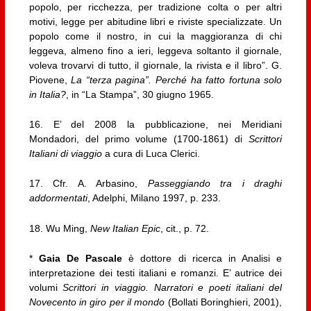
popolo, per ricchezza, per tradizione colta o per altri
motivi, legge per abitudine libri e riviste specializzate. Un
popolo come il nostro, in cui la maggioranza di chi
leggeva, almeno fino a ieri, leggeva soltanto il giornale,
voleva trovarvi di tutto, il giornale, la rivista e il libro”. G.
Piovene,
La “terza pagina”. Perché ha fatto fortuna solo
in Italia?
, in “La Stampa”, 30 giugno 1965.
16. E’ del 2008 la pubblicazione, nei Meridiani
Mondadori, del primo volume (1700-1861) di
Scrittori
Italiani di viaggio
a cura di Luca Clerici.
17. Cfr. A. Arbasino,
Passeggiando tra i draghi
addormentati
, Adelphi, Milano 1997, p. 233.
18. Wu Ming,
New Italian Epic
, cit., p. 72.
*
Gaia De Pascale
è dottore di ricerca in Analisi e
interpretazione dei testi italiani e romanzi. E’ autrice dei
volumi
Scrittori in viaggio. Narratori e poeti italiani del
Novecento in giro per il mondo
(Bollati Boringhieri, 2001),