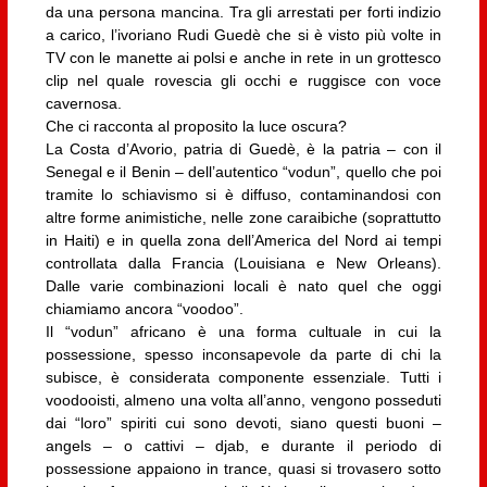
da una persona mancina. Tra gli arrestati per forti indizio
a carico, l’ivoriano Rudi Guedè che si è visto più volte in
TV con le manette ai polsi e anche in rete in un grottesco
clip nel quale rovescia gli occhi e ruggisce con voce
cavernosa.
Che ci racconta al proposito la luce oscura?
La Costa d’Avorio, patria di Guedè, è la patria – con il
Senegal e il Benin – dell’autentico “vodun”, quello che poi
tramite lo schiavismo si è diffuso, contaminandosi con
altre forme animistiche, nelle zone caraibiche (soprattutto
in Haiti) e in quella zona dell’America del Nord ai tempi
controllata dalla Francia (Louisiana e New Orleans).
Dalle varie combinazioni locali è nato quel che oggi
chiamiamo ancora “voodoo”.
Il “vodun” africano è una forma cultuale in cui la
possessione, spesso inconsapevole da parte di chi la
subisce, è considerata componente essenziale. Tutti i
voodooisti, almeno una volta all’anno, vengono posseduti
dai “loro” spiriti cui sono devoti, siano questi buoni –
angels – o cattivi – djab, e durante il periodo di
possessione appaiono in trance, quasi si trovasero sotto