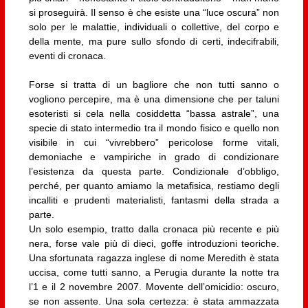
si proseguirà. Il senso è che esiste una “luce oscura” non
solo per le malattie, individuali o collettive, del corpo e
della mente, ma pure sullo sfondo di certi, indecifrabili,
eventi di cronaca.
Forse si tratta di un bagliore che non tutti sanno o
vogliono percepire, ma è una dimensione che per taluni
esoteristi si cela nella cosiddetta “bassa astrale”, una
specie di stato intermedio tra il mondo fisico e quello non
visibile in cui “vivrebbero” pericolose forme vitali,
demoniache e vampiriche in grado di condizionare
l’esistenza da questa parte. Condizionale d’obbligo,
perché, per quanto amiamo la metafisica, restiamo degli
incalliti e prudenti materialisti, fantasmi della strada a
parte.
Un solo esempio, tratto dalla cronaca più recente e più
nera, forse vale più di dieci, goffe introduzioni teoriche.
Una sfortunata ragazza inglese di nome Meredith è stata
uccisa, come tutti sanno, a Perugia durante la notte tra
l’1 e il 2 novembre 2007. Movente dell’omicidio: oscuro,
se non assente. Una sola certezza: è stata ammazzata