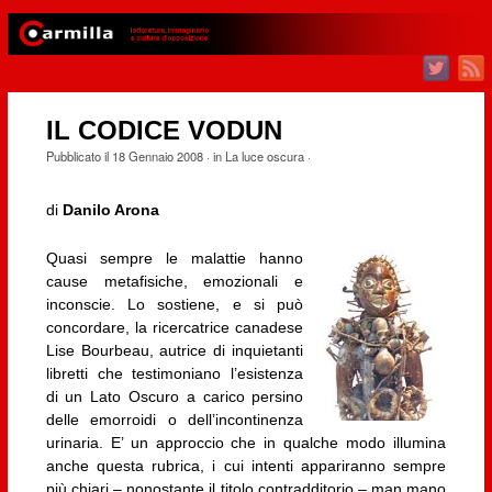
IL CODICE VODUN
Pubblicato il
18 Gennaio 2008
· in
La luce oscura
·
di
Danilo Arona
Quasi sempre le malattie hanno
cause metafisiche, emozionali e
inconscie. Lo sostiene, e si può
concordare, la ricercatrice canadese
Lise Bourbeau, autrice di inquietanti
libretti che testimoniano l’esistenza
di un Lato Oscuro a carico persino
delle emorroidi o dell’incontinenza
urinaria. E’ un approccio che in qualche modo illumina
anche questa rubrica, i cui intenti appariranno sempre
più chiari – nonostante il titolo contradditorio – man mano