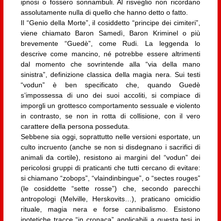
ipnosi o fossero sonnambuli. Al risveglio non ricordano
assolutamente nulla di quello che hanno detto o fatto.
Il “Genio della Morte”, il cosiddetto “principe dei cimiteri”,
viene chiamato Baron Samedì, Baron Kriminel o più
brevemente “Guedè”, come Rudi. La leggenda lo
descrive come mancino, né potrebbe essere altrimenti
dal momento che sovrintende alla “via della mano
sinistra”, definizione classica della magia nera. Sui testi
“vodun” è ben specificato che, quando Guedè
s’impossessa di uno dei suoi accoliti, si compiace di
imporgli un grottesco comportamento sessuale e violento
in contrasto, se non in rotta di collisione, con il vero
carattere della persona posseduta.
Sebbene sia oggi, soprattutto nelle versioni esportate, un
culto incruento (anche se non si disdegnano i sacrifici di
animali da cortile), resistono ai margini del “vodun” dei
pericolosi gruppi di praticanti che tutti cercano di evitare:
si chiamano “zobops”, “vlaindinbingue”, o “sectes rouges”
(le cosiddette “sette rosse”) che, secondo parecchi
antropologi (Melville, Herskovits…), praticano omicidio
rituale, magia nera e forse cannibalismo. Esistono
ipotetiche tracce “in cronaca” applicabili a questa tesi in