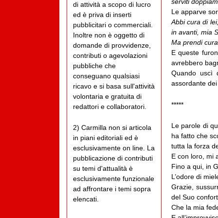
serviti doppiam
di attività a scopo di lucro
Le apparve sor
ed è priva di inserti
Abbi cura di le
pubblicitari o commerciali.
in avanti, mia 
Inoltre non è oggetto di
Ma prendi cura
domande di provvidenze,
E queste furono
contributi o agevolazioni
avrebbero bagna
pubbliche che
Quando uscì d
conseguano qualsiasi
assordante dei 
ricavo e si basa sull'attività
volontaria e gratuita di
*****
redattori e collaboratori.
Le parole di qu
2) Carmilla non si articola
ha fatto che s
in piani editoriali ed è
tutta la forza d
esclusivamente on line. La
E con loro, mi a
pubblicazione di contributi
Fino a qui, in 
su temi d'attualità è
L’odore di miel
esclusivamente funzionale
Grazie, sussur
ad affrontare i temi sopra
del Suo confort
elencati.
Che la mia fede
E all’improvviso