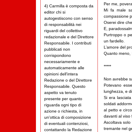
Per me, povera
4) Carmilla è composta da
Mi fa male sa
editor chi si
compassione pe
autogestiscono con senso
Oserei dire che
di responsabilità nei
E, paradossalm
riguardi del collettivo
Purtroppo o per
redazionale e del Direttore
un fardello.
Responsabile. I contributi
L’amore del pr
pubblicati non
Quanto meno, l
corrispondono
necessariamente e
*****
automaticamente alle
opinioni dell'intera
Non avrebbe sa
Redazione o del Direttore
Potevano esse
Responsabile. Questo
lunghezza, e di
aspetto va tenuto
Si era lasciat
presente per quanto
soldati addorme
riguarda ogni tipo di
al petto e circ
azione o richiesta, in
davanti al viso
un'ottica di composizione
Ascoltava solo 
di eventuali contenziosi,
tremante nel ge
contattando la Redazione