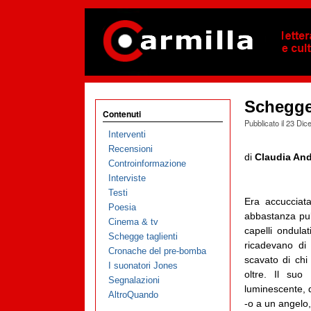
Schegge 
Contenuti
Pubblicato il
23 Dic
Interventi
Recensioni
di
Claudia And
Controinformazione
Interviste
Testi
Era accucciat
Poesia
abbastanza puli
Cinema & tv
capelli ondula
Schegge taglienti
ricadevano di 
Cronache del pre-bomba
scavato di chi
I suonatori Jones
oltre. Il suo
Segnalazioni
luminescente, q
AltroQuando
-o a un angelo,