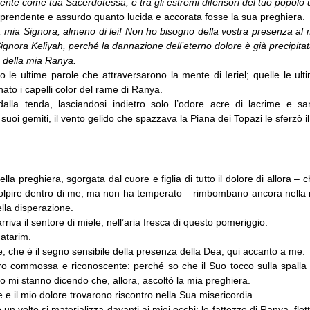
ente come tua Sacerdotessa, e tra gli estremi difensori del tuo popolo 
prendente e assurdo quanto lucida e accorata fosse la sua preghiera.
i, mia Signora, almeno di lei! Non ho bisogno della vostra presenza al 
Signora Keliyah, perché la dannazione dell’eterno dolore è già precipita
 della mia Ranya.
 le ultime parole che attraversarono la mente di Ieriel; quelle le ul
to i capelli color del rame di Ranya.
alla tenda, lasciandosi indietro solo l’odore acre di lacrime e s
suoi gemiti, il vento gelido che spazzava la Piana dei Topazi le sferzò il
ella preghiera, sgorgata dal cuore e figlia di tutto il dolore di allora – 
colpire dentro di me, ma non ha temperato – rimbombano ancora nella
ella disperazione.
rriva il sentore di miele, nell’aria fresca di questo pomeriggio.
Gatarim.
e, che è il segno sensibile della presenza della Dea, qui accanto a me.
ro commossa e riconoscente: perché so che il Suo tocco sulla spalla 
o mi stanno dicendo che, allora, ascoltò la mia preghiera.
 e il mio dolore trovarono riscontro nella Sua misericordia.
 un volto si materializza davanti ai miei occhi: le fattezze di Ranya, flott