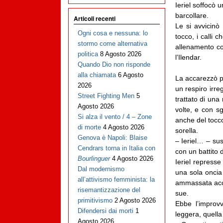
Ieriel soffocò 
barcollare.
Articoli recenti
Le si avvicinò
Ogni cosa e nessuna: lo
tocco, i calli 
stormo come alternativa
allenamento co
politica
8 Agosto 2026
l’Ilendar.
Quando Dio non risponde
alla chiamata
6 Agosto
La accarezzò pe
2026
un respiro irre
Street Fighting Men
5
trattato di una
Agosto 2026
volte, e con sg
Si alza il vento / 4 – Zone
anche del tocco
di morte
4 Agosto 2026
sorella.
Genova è Napoli: Blaise
– Ieriel… – sus
Cendrars torna in Italia con
con un battito d
Bourlinguer
4 Agosto 2026
Ieriel represse
Dal modernismo
una sola oncia 
all’attivismo femminista: la
ammassata accan
risemantizzazione del
sue.
primitivismo
2 Agosto 2026
Ebbe l’improvv
Difendersi dai morti
1
leggera, quell
Agosto 2026