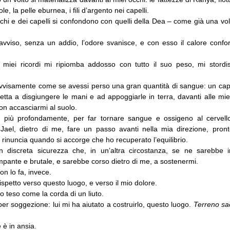
ole, la pelle eburnea, i fili d’argento nei capelli.
occhi e dei capelli si confondono con quelli della Dea – come già una vo
avviso, senza un addio, l’odore svanisce, e con esso il calore confor
 miei ricordi mi ripiomba addosso con tutto il suo peso, mi stord
vvisamente come se avessi perso una gran quantità di sangue: un capo
etta a disgiungere le mani e ad appoggiarle in terra, davanti alle mie
on accasciarmi al suolo.
o più profondamente, per far tornare sangue e ossigeno al cervell
o Jael, dietro di me, fare un passo avanti nella mia direzione, pron
 rinuncia quando si accorge che ho recuperato l’equilibrio.
 discreta sicurezza che, in un’altra circostanza, se ne sarebbe in
pante e brutale, e sarebbe corso dietro di me, a sostenermi.
n lo fa, invece.
ispetto verso questo luogo, e verso il mio dolore.
to teso come la corda di un liuto.
er soggezione: lui mi ha aiutato a costruirlo, questo luogo.
Terreno sac
è in ansia.