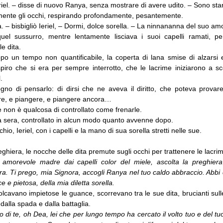
iel. – disse di nuovo Ranya, senza mostrare di avere udito. – Sono sta
mente gli occhi, respirando profondamente, pesantemente.
 – bisbigliò Ieriel, – Dormi, dolce sorella. – La ninnananna del suo am
el sussurro, mentre lentamente lisciava i suoi capelli ramati, pe
e dita.
o un tempo non quantificabile, la coperta di lana smise di alzarsi 
spiro che si era per sempre interrotto, che le lacrime iniziarono a sc
.
no di pensarlo: di dirsi che ne aveva il diritto, che poteva provar
e, e piangere, e piangere ancora…
 non è qualcosa di controllato come frenarle.
la sera, controllato in alcun modo quanto avvenne dopo.
io, Ieriel, con i capelli e la mano di sua sorella stretti nelle sue.
reghiera, le nocche delle dita premute sugli occhi per trattenere le lacri
 amorevole madre dai capelli color del miele, ascolta la preghier
a. Ti prego, mia Signora, accogli Ranya nel tuo caldo abbraccio. Abbi 
 e pietosa, della mia diletta sorella.
olcavano impietose le guance, scorrevano tra le sue dita, brucianti sulle
i dalla spada e dalla battaglia.
o di te, oh Dea, lei che per lungo tempo ha cercato il volto tuo e del tu