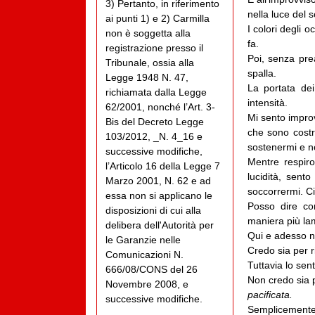
3) Pertanto, in riferimento
nella luce del s
ai punti 1) e 2) Carmilla
I colori degli 
non è soggetta alla
fa.
registrazione presso il
Poi, senza pre
Tribunale, ossia alla
spalla.
Legge 1948 N. 47,
La portata dei
richiamata dalla Legge
intensità.
62/2001, nonché l’Art. 3-
Mi sento impro
Bis del Decreto Legge
che sono costr
103/2012, _N. 4_16 e
sostenermi e n
successive modifiche,
Mentre respir
l’Articolo 16 della Legge 7
lucidità, sent
Marzo 2001, N. 62 e ad
soccorrermi. Ci
essa non si applicano le
Posso dire con
disposizioni di cui alla
maniera più lam
delibera dell'Autorità per
Qui e adesso no
le Garanzie nelle
Credo sia per r
Comunicazioni N.
Tuttavia lo sen
666/08/CONS del 26
Non credo sia p
Novembre 2008, e
pacificata.
successive modifiche.
Semplicemente 