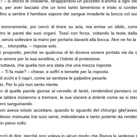
? – si sforzò di chiederle, strappandosi un pezzetto d’anima a ogni sill
a, per aver lasciato che un tono tanto lamentoso e triste si conden
 fino a sentire il familiare sapore del sangue invaderle la bocca col s
sonoramente, poi cercò di tirare su aria, ma emise un sibilo, com
tro le pareti dei suoi organi. Tossì con forza, voltando la testa dall
el, senza sollevare la mano per portarla davanti alla bocca.
Non ne ho la
… intorpidita. – rispose solo.
 proposito, perché se qualcosa di lei doveva essere portata via da
uo amore per la sua sorellina, e l’istinto di protezione.
e, tuttavia, che quella non era stata che una mezza risposta.
 – Ti fa male? – chiese, e soffrì e temette per la risposta.
i occhi e li riaprì, come se sentisse le palpebre pesarle.
to. Per lo più non sento niente.
 di quelle parole giunse al cervello di Ieriel, rendendosi pensiero c
ue labbra iniziarono a tremare, le sue viscere a dolerle come se si st
ero sanguinando.
non aveva voluto accettare, quando lo sguardo del chirurgo gliel’aveva
desso insinuata trai suoi sensi, indesiderata e tanto potente da rende
in pieno volto.
forzò di dire: perché non voleva in alcun modo che Ranya la vedesse 