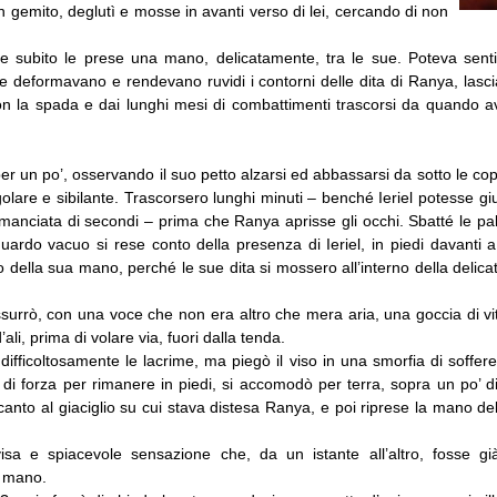
un gemito, deglutì e mosse in avanti verso di lei, cercando di non
 e subito le prese una mano, delicatamente, tra le sue. Poteva sentir
che deformavano e rendevano ruvidi i contorni delle dita di Ranya, lascia
n la spada e dai lunghi mesi di combattimenti trascorsi da quando a
r un po’, osservando il suo petto alzarsi ed abbassarsi da sotto le cope
golare e sibilante. Trascorsero lunghi minuti – benché Ieriel potesse gi
 manciata di secondi – prima che Ranya aprisse gli occhi. Sbatté le pa
uardo vacuo si rese conto della presenza di Ieriel, in piedi davanti a
 della sua mano, perché le sue dita si mossero all’interno della delicat
surrò, con una voce che non era altro che mera aria, una goccia di vi
’ali, prima di volare via, fuori dalla tenda.
 difficoltosamente le lacrime, ma piegò il viso in una smorfia di soffe
di forza per rimanere in piedi, si accomodò per terra, sopra un po’ d
to al giaciglio su cui stava distesa Ranya, e poi riprese la mano dell
isa e spiacevole sensazione che, da un istante all’altro, fosse gi
a mano.