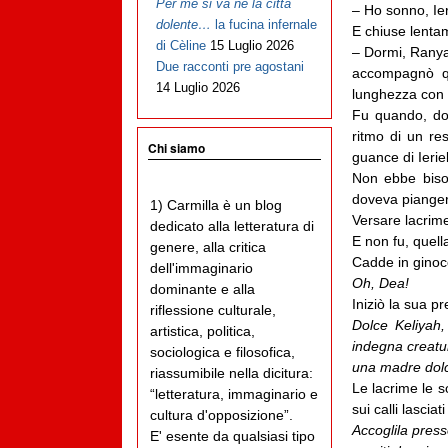
Per me si va ne la città
– Ho sonno, Ier
dolente…
la fucina infernale
E chiuse lenta
di Cèline
15 Luglio 2026
– Dormi, Ranya.
Due racconti pre agostani
accompagnò qu
14 Luglio 2026
lunghezza con l
Fu quando, dop
ritmo di un re
Chi siamo
guance di Ieriel
Non ebbe bisog
doveva pianger
1) Carmilla è un blog
Versare lacrime
dedicato alla letteratura di
E non fu, quel
genere, alla critica
Cadde in ginocch
dell'immaginario
Oh, Dea!
dominante e alla
Iniziò la sua p
riflessione culturale,
Dolce Keliyah,
artistica, politica,
indegna creatur
sociologica e filosofica,
una madre dolce
riassumibile nella dicitura:
Le lacrime le s
“letteratura, immaginario e
sui calli lasciat
cultura d'opposizione”.
Accoglila press
E' esente da qualsiasi tipo