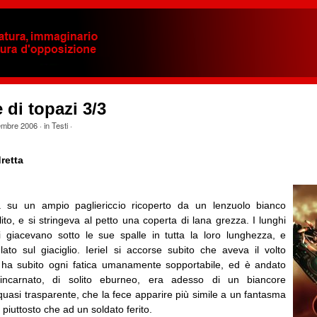
di topazi 3/3
embre 2006
· in
Testi
·
retta
a su un ampio pagliericcio ricoperto da un lenzuolo bianco
to, e si stringeva al petto una coperta di lana grezza. I lunghi
ti giacevano sotto le sue spalle in tutta la loro lunghezza, e
lato sul giaciglio. Ieriel si accorse subito che aveva il volto
 ha subito ogni fatica umanamente sopportabile, ed è andato
 incarnato, di solito eburneo, era adesso di un biancore
uasi trasparente, che la fece apparire più simile a un fantasma
 piuttosto che ad un soldato ferito.