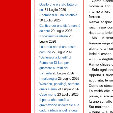
– Come ti senti
Quello che è stato fatto di
morse la lingu
noi
31 Luglio 2026
intorno a loro,
Anamnesi di una paranoia
ferroso.
30 Luglio 2026
Ranya sospirò 
Cantico per una dis/umanità
raschiasse con
dolente
29 Luglio 2026
rispetto a Ieri
Il sostenitore ideale
28
– Mh… Mi sento
Luglio 2026
Rimase vaga di
La storia non è una fossa
ultima, era il s
comune
27 Luglio 2026
Ieriel si avvid
“Da lunedì a lunedì” di
– Ti… – deglutì
Fernando Di Leo per
Ranya chiuse gl
guardare ai resti dei
– Solo ogni tan
Settanta
26 Luglio 2026
Appena il suono
I malaveglia
25 Luglio 2026
acquisita, le s
Wasichu, papalagi, sempre
Come se stess
quelli siamo
24 Luglio 2026
La verità che 
Case morte
23 Luglio 2026
prima, si era a
Il poeta che cantò la
fa uno schiaffo 
gravitazione universale e la
Sta morendo…
caduta (degli angeli e degli
– Bene. – si s