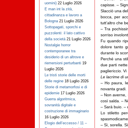
uomini)
22 Luglio 2026
capisse. – Sign
E man int la zità,
Slacciò una del
cittadinanza e lavoro a
bocca, per acc
Bologna
21 Luglio 2026
tutt’altro che 
Sottopagati, sporchi e
– Tra pochissi
puzzolenti: il lato cattivo
sorriso involon
della società
21 Luglio 2026
Fu quando ripo
Nostalgie horror
dolore tanto g
contemporanee tra
durante lo sco
desiderio di un altrove e
Perché una stil
riemersioni perturbanti
19
due parti nette
Luglio 2026
pagliericcio. V
Le tristi storie delle morti
Le lacrime di 
delle regine
18 Luglio 2026
– Ho paura, Ier
Storie di metamorfosi e di
novanta gradi.
epidemie
17 Luglio 2026
– Non averne, s
Guerra algoritmica,
così salda. – N
sovranità digitale e
– Sarà buio. – 
costruzione di immaginario
Lo stiletto pe
16 Luglio 2026
spasmodicamente
Elogio dell’eccesso / 11 –
– Sì, sorella. 