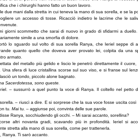
ifica che i chirurghi hanno fatto un buon lavoro.
le due mani dalla stretta in cui teneva la mano di sua sorella, e se la po
ogliere un accesso di tosse. Ricacciò indietro le lacrime che le saliv
benvenute.
mi giorni scommetto che sarai di nuovo in grado di sfidarmi a duello
tariamente simile a una smorfia di dolore.
rtò lo sguardo sul volto di sua sorella Ranya, che Ieriel seppe di 
rande quanto quello che doveva aver provato lei, colpita da una s
ntro armato.
ettata del metallo più gelido e liscio le penetrò direttamente il cuore
. Una sfera di luce cristallina scorse sul suo viso, e si franse sul len
i lasciò un tondo, piccolo alone bagnato.
una Sacerdotessa, sono queste.
iel. – sussurrò a quel punto la voce di Ranya. Il coltello nel petto di
orella. – riuscì a dire. E si sorprese che la sua voce fosse uscita così 
on tu.
Mai
tu. – aggiunse poi, convinta delle sue parole.
disse Ranya, socchiudendo gli occhi. – Mi sarai accanto, sorellina?
rcorse altri novanta gradi, scavando più in profondità. Ieriel si ac
 stretta alla mano di sua sorella, come per trattenerla.
Sì, Ranya. Ti sarò accanto.