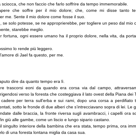
 sciocca, che non faccio che farlo soffrire da tempo immemorabile.
pere che soffre per il mio dolore; che, come mi disse tanto t
r me. Sente il mio dolore come fosse il suo.
, se solo potesse, se ne approprierebbe, per togliere un peso dal mio 
ente, starebbe meglio.
 fortuna, ogni essere umano ha il proprio dolore, nella vita, da port
ossimo lo rende più leggero.
’amore di Jael fa questo, per me.
puto dire da quanto tempo era lì.
re trascorsi eoni da quando era corsa via dal campo, attraversan
rigendosi verso la foresta che costeggiava il lato ovest della Piana dei 
a cadere per terra sull’erba e sui rami, dopo una corsa a perdifiato t
ntati, sotto le fronde di due alberi che s’intrecciavano sopra di lei. Le g
ondate dalle braccia, la fronte riversa sugli avambracci, i capelli ora sci
 fin giù alle gambe, come un liscio e lungo sipario castano.
il singulto interiore della bambina che era stata, tempo prima, ora im
lo di una foresta lontana miglia da casa sua.