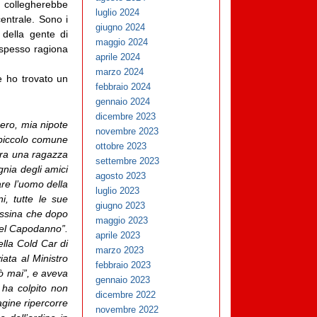
ra collegherebbe
luglio 2024
centrale. Sono i
giugno 2024
” della gente di
maggio 2024
 spesso ragiona
aprile 2024
marzo 2024
e ho trovato un
febbraio 2024
gennaio 2024
dicembre 2023
ero, mia nipote
novembre 2023
 piccolo comune
ottobre 2023
 era una ragazza
settembre 2023
gnia degli amici
agosto 2023
are l’uomo della
luglio 2023
i, tutte le sue
giugno 2023
sassina che dopo
maggio 2023
quel Capodanno”.
aprile 2023
ella Cold Car di
marzo 2023
iata al Ministro
febbraio 2023
rò mai”, e aveva
gennaio 2023
e ha colpito non
dicembre 2022
agine ripercorre
novembre 2022