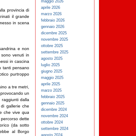
maggio 2026
aprile 2026
lla provincia di
marzo 2026
inati il grande
febbraio 2026
i messo in scena
gennaio 2026
dicembre 2025
novembre 2025
ottobre 2025
ssandrina e non
settembre 2025
 sono venuti in
agosto 2025
messi in cascina
luglio 2025
in tanti pensano
giugno 2025
gotico purtroppo
maggio 2025
aprile 2025
ino a tre metri,
marzo 2025
i, provocando un
febbraio 2025
 raggiunti dalla
gennaio 2025
 di gallerie che
dicembre 2024
ile che vive
qua
novembre 2024
 percorso dette
ottobre 2024
orico (da sotto
settembre 2024
rrebbe al Borgo
agosto 2024