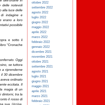
e dell’ordine in
ottobre 2022
e delle notevoli
settembre 2022
o alla luce delle
agosto 2022
 di indagine e
luglio 2022
he erano a loro
giugno 2022
ntativi possibile
maggio 2022
aprile 2022
marzo 2022
opra e sotto il
febbraio 2022
 libro “Cronache
gennaio 2022
dicembre 2021
novembre 2021
Monferrato. Oggi
ottobre 2021
sino, se tuttora
settembre 2021
to a riprenderne
agosto 2021
, il 30 dicembre
luglio 2021
e aveva ordinato
giugno 2021
nte eccitata. Il
maggio 2021
la magia di un
aprile 2021
dintorni, tra la
marzo 2021
onto il rosso di
febbraio 2021
asa sua. Uccisa,