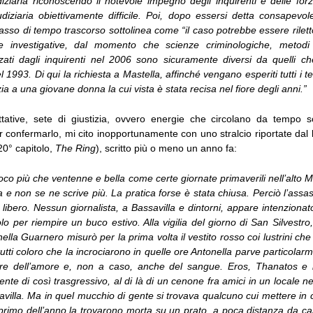
iziaria riconoscendo il notevole impegno degli inquirenti e delle forz
diziaria obiettivamente difficile. Poi, dopo essersi detta consapevol
l lasso di tempo trascorso sottolinea come “il caso potrebbe essere rilett
e investigative, dal momento che scienze criminologiche, metodi
izzati dagli inquirenti nel 2006 sono sicuramente diversi da quelli c
 1993. Di qui la richiesta a Mastella, affinché vengano esperiti tutti i te
ia a una giovane donna la cui vista è stata recisa nel fiore degli anni.”
ttative, sete di giustizia, ovvero energie che circolano da tempo s
per confermarlo, mi cito inopportunamente con uno stralcio riportate dal
(20° capitolo,
The Ring
), scritto più o meno un anno fa:
o più che ventenne e bella come certe giornate primaverili nell’alto 
 e non se ne scrive più. La pratica forse è stata chiusa. Perciò l’assas
 libero. Nessun giornalista, a Bassavilla e dintorni, appare intenziona
olo per riempire un buco estivo. Alla vigilia del giorno di San Silvestro
ella Guarnero misurò per la prima volta il vestito rosso coi lustrini ch
tutti coloro che la incrociarono in quelle ore Antonella parve particolarme
lore dell’amore e, non a caso, anche del sangue. Eros, Thanatos e 
te di così trasgressivo, al di là di un cenone fra amici in un locale nei 
villa. Ma in quel mucchio di gente si trovava qualcuno cui mettere in c
l primo dell’anno la trovarono morta su un prato, a poca distanza da c