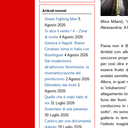
Articoli recenti
Street Fighting Men
5
Mino Milani), “
Agosto 2026
Alessandria. A 
Si alza il vento / 4 – Zone
di morte
4 Agosto 2026
Genova è Napoli: Blaise
Pavia non è Ba
Cendrars torna in Italia con
ibridati con a
Bourlinguer
4 Agosto 2026
soccorso propri
Dal modernismo
per così dire i
all’attivismo femminista: la
essere frutto d
risemantizzazione del
andato semidistr
primitivismo
2 Agosto 2026
Allora, in quel
Difendersi dai morti
1
si “intubarono”
Agosto 2026
allagamento tot
Quello che è stato fatto di
furia dei fiumi
noi
31 Luglio 2026
conducono in st
Anamnesi di una paranoia
sotto
“, mi son
30 Luglio 2026
gallerie in te
Cantico per una dis/umanità
l’istituto mag
dolente
29 Luglio 2026