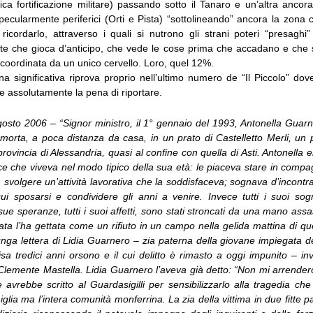
ntica fortificazione militare) passando sotto il Tanaro e un’altra anco
pecularmente periferici (Orti e Pista) “sottolineando” ancora la zona 
 ricordarlo, attraverso i quali si nutrono gli strani poteri “presaghi
nte che gioca d’anticipo, che vede le cose prima che accadano e che
coordinata da un unico cervello. Loro, quel 12%.
a significativa riprova proprio nell’ultimo numero de “Il Piccolo” dov
le assolutamente la pena di riportare.
sto 2006 – “Signor ministro, il 1° gennaio del 1993, Antonella Guarn
 morta, a poca distanza da casa, in un prato di Castelletto Merli, un
 provincia di Alessandria, quasi al confine con quella di Asti. Antonella
e che viveva nel modo tipico della sua età: le piaceva stare in compa
 svolgere un’attività lavorativa che la soddisfaceva; sognava d’incontr
ui sposarsi e condividere gli anni a venire. Invece tutti i suoi sogn
 sue speranze, tutti i suoi affetti, sono stati stroncati da una mano as
ata l’ha gettata come un rifiuto in un campo nella gelida mattina di 
lunga lettera di Lidia Guarnero – zia paterna della giovane impiegata d
a tredici anni orsono e il cui delitto è rimasto a oggi impunito – inv
 Clemente Mastella. Lidia Guarnero l’aveva già detto: “Non mi arrende
avrebbe scritto al Guardasigilli per sensibilizzarlo alla tragedia ch
iglia ma l’intera comunità monferrina. La zia della vittima in due fitte p