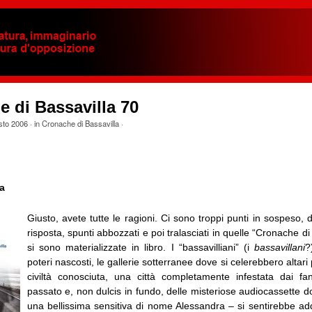
 di Bassavilla 70
sto 2006
· in
Cronache di Bassavilla
·
a
Giusto, avete tutte le ragioni. Ci sono troppi punti in sospeso
risposta, spunti abbozzati e poi tralasciati in quelle “Cronache di
si sono materializzate in libro. I “bassavilliani” (i
bassavillani
?
poteri nascosti, le gallerie sotterranee dove si celerebbero altari 
civiltà conosciuta, una città completamente infestata dai f
passato e, non dulcis in fundo, delle misteriose audiocassette d
una bellissima sensitiva di nome Alessandra – si sentirebbe add