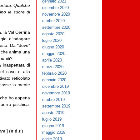
gennaio 2021
artata. Qualche
dicembre 2020
ino le suore di
novembre 2020
ottobre 2020
settembre 2020
, la Val Cerrina
agosto 2020
gio d’indagare
luglio 2020
posto. Da “dove”
giugno 2020
 – che anima una
maggio 2020
puniti?
aprile 2020
 inaspettata di
marzo 2020
del caso e alla
febbraio 2020
vato reticolato
gennaio 2020
ionasse la mente
dicembre 2019
novembre 2019
 è che ho appena
ottobre 2019
uerra psichica.
settembre 2019
agosto 2019
luglio 2019
giugno 2019
ore
.] (
n.d.r
.)
maggio 2019
aprile 2019