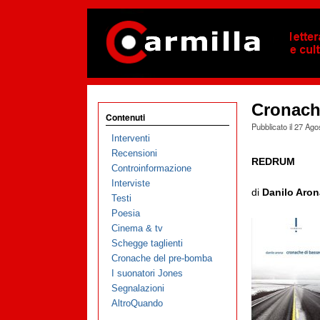
Cronache
Contenuti
Pubblicato il
27 Ago
Interventi
Recensioni
REDRUM
Controinformazione
Interviste
di
Danilo Aron
Testi
Poesia
Cinema & tv
Schegge taglienti
Cronache del pre-bomba
I suonatori Jones
Segnalazioni
AltroQuando