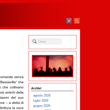
, domande senza
 Bassavilla” che
) che coltivano
Archivi
più antichi della
agosto 2026
antasmi del suo
luglio 2026
ove – a detta di
giugno 2026
irittura la voce