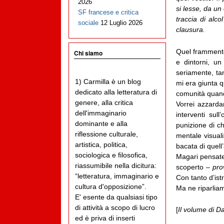
2026
si lesse, da u
SF francese e critica
traccia di alc
sociale
12 Luglio 2026
clausura.
Quel frammento 
Chi siamo
e dintorni, u
seriamente, tan
1) Carmilla è un blog
mi era giunta q
dedicato alla letteratura di
comunità quando
genere, alla critica
Vorrei azzarda
dell'immaginario
interventi sul
dominante e alla
punizione di c
riflessione culturale,
mentale visuali
artistica, politica,
bacata di quell
sociologica e filosofica,
Magari pensate 
riassumibile nella dicitura:
scoperto –
pro
“letteratura, immaginario e
Con tanto d’ist
cultura d'opposizione”.
Ma ne riparlia
E' esente da qualsiasi tipo
di attività a scopo di lucro
[
Il volume di D
ed è priva di inserti