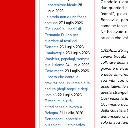
Cittadella (l’a
Il sostenitore ideale
28
due quartieri s
Luglio 2026
“canali”, giova
La storia non è una fossa
Bassavilla, ge
comune
27 Luglio 2026
come se fosse 
“Da lunedì a lunedì” di
Ne ho avuto un
Fernando Di Leo per
articolo che va
guardare ai resti dei
Settanta
26 Luglio 2026
CASALE, 25 ago
I malaveglia
25 Luglio 2026
veniva trovata
Wasichu, papalagi, sempre
collinare della
quelli siamo
24 Luglio 2026
giovane e vivac
Case morte
23 Luglio 2026
e delle amiche,
Il poeta che cantò la
sua vita con c
gravitazione universale e la
aspettative, le
caduta (degli angeli e degli
averla strangol
uomini)
22 Luglio 2026
Così inizia la 
E man int la zità,
Occimiano uccis
cittadinanza e lavoro a
della Giustizia
Bologna
21 Luglio 2026
annunciato che 
Sottopagati, sporchi e
solo la sua fam
puzzolenti: il lato cattivo