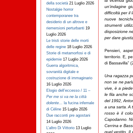
la vicenda giud
della società
21 Luglio 2026
un’indagine giu
Nostalgie horror
difficoltà per i
contemporanee tra
nuove tecnich
desiderio di un altrove e
strumenti util
riemersioni perturbanti
19
disposizione nel
Luglio 2026
per dare giustiz
Le tristi storie delle morti
delle regine
18 Luglio 2026
Pensieri, aspe
Storie di metamorfosi e di
territorio. E, 
epidemie
17 Luglio 2026
di Bassavilla” 
Guerra algoritmica,
sovranità digitale e
Una ragazza poc
costruzione di immaginario
non se ne parla
16 Luglio 2026
vive, è a piede
Elogio dell’eccesso / 11 –
le fila anche s
Per me si va ne la città
del 1992, Anton
dolente…
la fucina infernale
a una sarta. A 
di Cèline
15 Luglio 2026
rosso è il co
Due racconti pre agostani
Capodanno. Nien
14 Luglio 2026
Cerrina e Bassa
L’altro Di Vittorio
13 Luglio
quel vestito. I