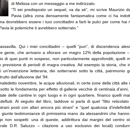
di Melissa con un messaggio a me indirizzato.
“Ti sei predisposto un sequel, va da sé”, mi scrive Maurizio da
Pavia (altra zona densamente fantasmatica come ci ha indottr
ma dovrebbero essere i tuoi concittadini a farti le pulci per come ha
Pavia le polemiche ti avrebbero sotterrato.”
ssavilla. Qui i miei concittadini – quelli “puri”, di discendenza ale
ltre genie, che arrivano a sfiorare un magro 12% della popolazione –
o di quei punti in sospeso, non particolarmente approfonditi, quelli 
n previsione di periodi di magra creativa. Ad esempio la storia, che 
i un’invenzione letteraria, dei sotterranei sotto la città, patrimonio 
utto dall’alluvione del ’94.
 maledetto novembre, le acque alluvionali, in certe zone della città alte s
 sotto le fondamenta per effetto di gallerie vecchie di centinaia d’ann
ale delle cantine in ogni luogo e in ogni quartiere, financo quelli mai
 defluiti. Al seguito del libro, laddove si parla di quel “fitto reticolato
rani posti con altari ancora più strani” e “quel qualcosa d’indefinib
o giunte testimonianze di primissima mano da alessandrini che hanno
mpi non sospetti: una di queste, addirittura dai margini del centro st
istrale D.R. Saluzzo – citazione a uso esclusivo dei locali) condu