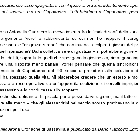
n occasionale accompagnatore con il quale si era imprudentemente app
ol nel sangue, ma era Capodanno. Tutti brindano a Capodanno, pers
su Antonella Guarnero lo avevo inserito fra le “maledizioni” della zona
n argomento “vero” e rabbrividente su cui non ho neppure il corag
te sono le “disgrazie strane” che continuano a colpire i giovani del 
uell’ispirazione? Dalla collettiva sete di giustizia – si potrebbe arguire
 i delitti, soprattutto quelli che spengono la giovinezza, rimangono im
re una risposta meno banale. Vorrei pensare che questa sincronicità
l’omicidio di Capodanno del ’93 riesca a preludere alla soluzione 
hi ha spezzato quella vita. Mi piacerebbe credere che un esteso e moti
zzato e reso operativo da un’agguerrita coalizione di cervelli imprig
’assassino e lo conducesse allo scoperto.
che stia delirando. In piccola parte posso darvi ragione, ma il fatto
ve
alla mano – che gli alessandrini nel secolo scorso praticavano la g
ruzioni per l’uso…
mo.
anilo Arona
Cronache di Bassavilla
è pubblicato da Dario Flaccovio Edit