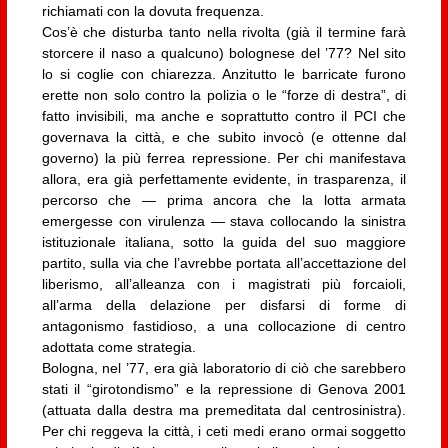
richiamati con la dovuta frequenza.
Cos’è che disturba tanto nella rivolta (già il termine farà
storcere il naso a qualcuno) bolognese del ’77? Nel sito
lo si coglie con chiarezza. Anzitutto le barricate furono
erette non solo contro la polizia o le “forze di destra”, di
fatto invisibili, ma anche e soprattutto contro il PCI che
governava la città, e che subito invocò (e ottenne dal
governo) la più ferrea repressione. Per chi manifestava
allora, era già perfettamente evidente, in trasparenza, il
percorso che — prima ancora che la lotta armata
emergesse con virulenza — stava collocando la sinistra
istituzionale italiana, sotto la guida del suo maggiore
partito, sulla via che l’avrebbe portata all’accettazione del
liberismo, all’alleanza con i magistrati più forcaioli,
all’arma della delazione per disfarsi di forme di
antagonismo fastidioso, a una collocazione di centro
adottata come strategia.
Bologna, nel ’77, era già laboratorio di ciò che sarebbero
stati il “girotondismo” e la repressione di Genova 2001
(attuata dalla destra ma premeditata dal centrosinistra).
Per chi reggeva la città, i ceti medi erano ormai soggetto