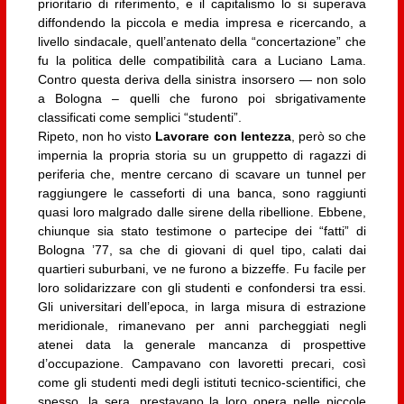
prioritario di riferimento, e il capitalismo lo si superava
diffondendo la piccola e media impresa e ricercando, a
livello sindacale, quell’antenato della “concertazione” che
fu la politica delle compatibilità cara a Luciano Lama.
Contro questa deriva della sinistra insorsero — non solo
a Bologna – quelli che furono poi sbrigativamente
classificati come semplici “studenti”.
Ripeto, non ho visto
Lavorare con lentezza
, però so che
impernia la propria storia su un gruppetto di ragazzi di
periferia che, mentre cercano di scavare un tunnel per
raggiungere le casseforti di una banca, sono raggiunti
quasi loro malgrado dalle sirene della ribellione. Ebbene,
chiunque sia stato testimone o partecipe dei “fatti” di
Bologna ’77, sa che di giovani di quel tipo, calati dai
quartieri suburbani, ve ne furono a bizzeffe. Fu facile per
loro solidarizzare con gli studenti e confondersi tra essi.
Gli universitari dell’epoca, in larga misura di estrazione
meridionale, rimanevano per anni parcheggiati negli
atenei data la generale mancanza di prospettive
d’occupazione. Campavano con lavoretti precari, così
come gli studenti medi degli istituti tecnico-scientifici, che
spesso, la sera, prestavano la loro opera nelle piccole