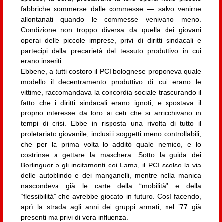
fabbriche sommerse dalle commesse — salvo venirne
allontanati quando le commesse venivano meno.
Condizione non troppo diversa da quella dei giovani
operai delle piccole imprese, privi di diritti sindacali e
partecipi della precarietà del tessuto produttivo in cui
erano inseriti.
Ebbene, a tutti costoro il PCI bolognese proponeva quale
modello il decentramento produttivo di cui erano le
vittime, raccomandava la concordia sociale trascurando il
fatto che i diritti sindacali erano ignoti, e spostava il
proprio interesse da loro ai ceti che si arricchivano in
tempi di crisi. Ebbe in risposta una rivolta di tutto il
proletariato giovanile, inclusi i soggetti meno controllabili,
che per la prima volta lo additò quale nemico, e lo
costrinse a gettare la maschera. Sotto la guida dei
Berlinguer e gli incitamenti dei Lama, il PCI scelse la via
delle autoblindo e dei manganelli, mentre nella manica
nascondeva già le carte della “mobilità” e della
“flessibilità” che avrebbe giocato in futuro. Così facendo,
aprì la strada agli anni dei gruppi armati, nel ’77 già
presenti ma privi di vera influenza.