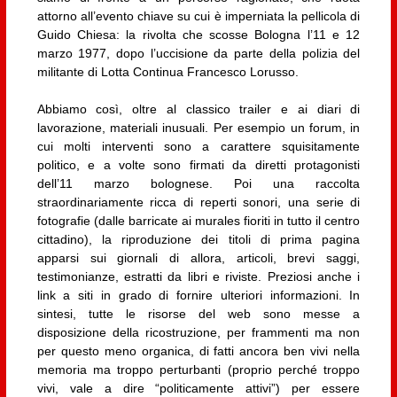
attorno all’evento chiave su cui è imperniata la pellicola di
Guido Chiesa: la rivolta che scosse Bologna l’11 e 12
marzo 1977, dopo l’uccisione da parte della polizia del
militante di Lotta Continua Francesco Lorusso.
Abbiamo così, oltre al classico trailer e ai diari di
lavorazione, materiali inusuali. Per esempio un forum, in
cui molti interventi sono a carattere squisitamente
politico, e a volte sono firmati da diretti protagonisti
dell’11 marzo bolognese. Poi una raccolta
straordinariamente ricca di reperti sonori, una serie di
fotografie (dalle barricate ai murales fioriti in tutto il centro
cittadino), la riproduzione dei titoli di prima pagina
apparsi sui giornali di allora, articoli, brevi saggi,
testimonianze, estratti da libri e riviste. Preziosi anche i
link a siti in grado di fornire ulteriori informazioni. In
sintesi, tutte le risorse del web sono messe a
disposizione della ricostruzione, per frammenti ma non
per questo meno organica, di fatti ancora ben vivi nella
memoria ma troppo perturbanti (proprio perché troppo
vivi, vale a dire “politicamente attivi”) per essere