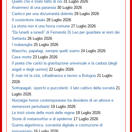
Quello che è stato fatto di noi
31 Luglio 2026
Anamnesi di una paranoia
30 Luglio 2026
Cantico per una dis/umanità dolente
29 Luglio 2026
Il sostenitore ideale
28 Luglio 2026
La storia non è una fossa comune
27 Luglio 2026
“Da lunedì a lunedì” di Fernando Di Leo per guardare ai resti dei
Settanta
26 Luglio 2026
I malaveglia
25 Luglio 2026
Wasichu, papalagi, sempre quelli siamo
24 Luglio 2026
Case morte
23 Luglio 2026
Il poeta che cantò la gravitazione universale e la caduta (degli
angeli e degli uomini)
22 Luglio 2026
E man int la zità, cittadinanza e lavoro a Bologna
21 Luglio
2026
Sottopagati, sporchi e puzzolenti: il lato cattivo della società
21
Luglio 2026
Nostalgie horror contemporanee tra desiderio di un altrove e
riemersioni perturbanti
19 Luglio 2026
Le tristi storie delle morti delle regine
18 Luglio 2026
Storie di metamorfosi e di epidemie
17 Luglio 2026
Guerra algoritmica, sovranità digitale e costruzione di
immaginario
16 Luglio 2026