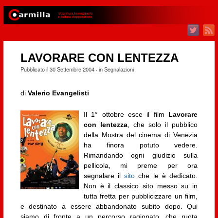
LAVORARE CON LENTEZZA
Pubblicato il
30 Settembre 2004
· in
Segnalazioni
·
di
Valerio Evangelisti
Il 1° ottobre esce il film
Lavorare
con lentezza
, che solo il pubblico
della Mostra del cinema di Venezia
ha finora potuto vedere.
Rimandando ogni giudizio sulla
pellicola, mi preme per ora
segnalare il
sito
che le è dedicato.
Non è il classico sito messo su in
tutta fretta per pubblicizzare un film,
e destinato a essere abbandonato subito dopo. Qui
siamo di fronte a un percorso ragionato, che ruota