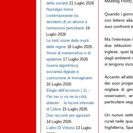
Meeting Point).
della società
21 Luglio 2026
Nostalgie horror
Quando i giorna
contemporanee tra
con lettere all
desiderio di un altrove e
suoi confronti e
riemersioni perturbanti
19
Luglio 2026
Ma l’interesse 
Le tristi storie delle morti
due istituzion
delle regine
18 Luglio 2026
inglese, quel t
Storie di metamorfosi e di
dagli ambienti 
epidemie
17 Luglio 2026
si tengono inco
Guerra algoritmica,
sovranità digitale e
Accanto all’att
costruzione di immaginario
dei suoi proget
16 Luglio 2026
migliaia di g
Elogio dell’eccesso / 11 –
osservatori, 
Per me si va ne la città
particolare se
dolente…
la fucina infernale
di Cèline
15 Luglio 2026
Un nuovo setto
Due racconti pre agostani
rurali nelle qu
14 Luglio 2026
Inghilterra, Sp
L’altro Di Vittorio
13 Luglio