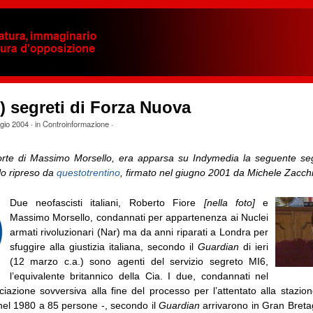
zi) segreti di Forza Nuova
gio 2004
· in
Controinformazione
·
orte di Massimo Morsello, era apparsa su Indymedia la seguente seg
olo ripreso da
questotrentino
, firmato nel giugno 2001 da Michele Zacchi
Due neofascisti italiani, Roberto Fiore
[nella foto]
e
Massimo Morsello, condannati per appartenenza ai Nuclei
armati rivoluzionari (Nar) ma da anni riparati a Londra per
sfuggire alla giustizia italiana, secondo il
Guardian
di ieri
(12 marzo c.a.) sono agenti del servizio segreto MI6,
l’equivalente britannico della Cia. I due, condannati nel
iazione sovversiva alla fine del processo per l’attentato alla stazio
 nel 1980 a 85 persone -, secondo il
Guardian
arrivarono in Gran Breta