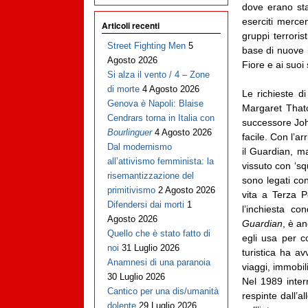
dove erano stat
eserciti mercen
Articoli recenti
gruppi terroris
Street Fighting Men
5
base di nuove 
Agosto 2026
Fiore e ai suoi
Si alza il vento / 4 – Zone
di morte
4 Agosto 2026
Le richieste d
Genova è Napoli: Blaise
Margaret Thatc
Cendrars torna in Italia con
successore Joh
Bourlinguer
4 Agosto 2026
facile. Con l’a
Dal modernismo
il Guardian, m
all’attivismo femminista: la
vissuto con ‘sq
risemantizzazione del
sono legati con
primitivismo
2 Agosto 2026
vita a Terza P
Difendersi dai morti
1
l’inchiesta co
Agosto 2026
Guardian
, è a
Quello che è stato fatto di
egli usa per co
noi
31 Luglio 2026
turistica ha av
Anamnesi di una paranoia
viaggi, immobil
30 Luglio 2026
Nel 1989 inter
Cantico per una dis/umanità
respinte dall’a
dolente
29 Luglio 2026