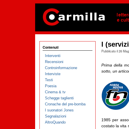
I (servi
Contenuti
Pubblicato il
26 Mag
Interventi
Recensioni
Prima della m
Controinformazione
sotto, un artic
Interviste
Testi
Poesia
Cinema & tv
Schegge taglienti
Cronache del pre-bomba
I suonatori Jones
Segnalazioni
1985 per assoc
AltroQuando
costato la vita