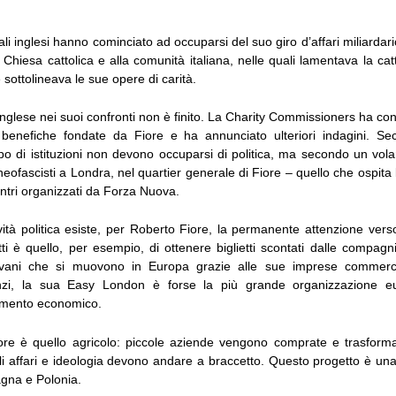
li inglesi hanno cominciato ad occuparsi del suo giro d’affari miliardario
a Chiesa cattolica e alla comunità italiana, nelle quali lamentava la ca
 sottolineava le sue opere di carità.
inglese nei suoi confronti non è finito. La Charity Commissioners ha cong
i benefiche fondate da Fiore e ha annunciato ulteriori indagini. S
ipo di istituzioni non devono occuparsi di politica, ma secondo un volan
neofascisti a Londra, nel quartier generale di Fiore – quello che ospita
ntri organizzati da Forza Nuova.
ività politica esiste, per Roberto Fiore, la permanente attenzione verso
ti è quello, per esempio, di ottenere biglietti scontati dalle compag
iovani che si muovono in Europa grazie alle sue imprese commercia
anzi, la sua Easy London è forse la più grande organizzazione e
gmento economico.
re è quello agricolo: piccole aziende vengono comprate e trasform
ali affari e ideologia devono andare a braccetto. Questo progetto è una r
agna e Polonia.