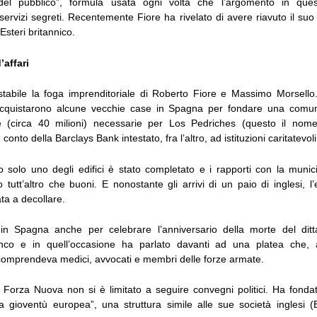
e del pubblico”, formula usata ogni volta che l’argomento in ques
servizi segreti. Recentemente Fiore ha rivelato di avere riavuto il su
Esteri britannico.
’affari
tabile la foga imprenditoriale di Roberto Fiore e Massimo Morsello. A
cquistarono alcune vecchie case in Spagna per fondare una comunit
e (circa 40 milioni) necessarie per Los Pedriches (questo il nome 
onto della Barclays Bank intestato, fra l’altro, ad istituzioni caritatevoli
 solo uno degli edifici è stato completato e i rapporti con la munici
o tutt’altro che buoni. E nonostante gli arrivi di un paio di inglesi, 
ta a decollare.
 in Spagna anche per celebrare l’anniversario della morte del ditt
nco e in quell’occasione ha parlato davanti ad una platea che, 
 comprendeva medici, avvocati e membri delle forze armate.
i Forza Nuova non si è limitato a seguire convegni politici. Ha fonda
a gioventù europea”, una struttura simile alle sue società inglesi