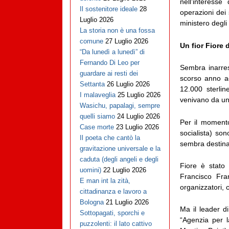
nell’interess
Il sostenitore ideale
28
operazioni dei 
Luglio 2026
ministero degli 
La storia non è una fossa
comune
27 Luglio 2026
Un fior Fiore d
“Da lunedì a lunedì” di
Fernando Di Leo per
Sembra inarres
guardare ai resti dei
scorso anno a
Settanta
26 Luglio 2026
12.000 sterlin
I malaveglia
25 Luglio 2026
venivano da un c
Wasichu, papalagi, sempre
quelli siamo
24 Luglio 2026
Per il momento
Case morte
23 Luglio 2026
socialista) son
Il poeta che cantò la
sembra destina
gravitazione universale e la
caduta (degli angeli e degli
Fiore è stato
uomini)
22 Luglio 2026
Francisco Fra
E man int la zità,
organizzatori,
cittadinanza e lavoro a
Bologna
21 Luglio 2026
Ma il leader d
Sottopagati, sporchi e
“Agenzia per l
puzzolenti: il lato cattivo