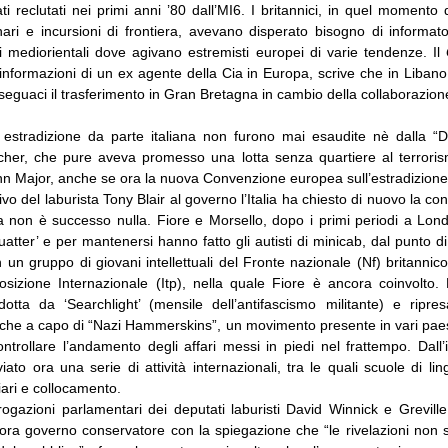
i reclutati nei primi anni ’80 dall’MI6. I britannici, in quel momento d
ari e incursioni di frontiera, avevano disperato bisogno di informator
ti mediorientali dove agivano estremisti europei di varie tendenze. Il
informazioni di un ex agente della Cia in Europa, scrive che in Liban
 seguaci il trasferimento in Gran Bretagna in cambio della collaborazion
i estradizione da parte italiana non furono mai esaudite nè dalla “
her, che pure aveva promesso una lotta senza quartiere al terrori
n Major, anche se ora la nuova Convenzione europea sull’estradizione 
rrivo del laburista Tony Blair al governo l’Italia ha chiesto di nuovo la c
a non è successo nulla. Fiore e Morsello, dopo i primi periodi a Lo
uatter’ e per mantenersi hanno fatto gli autisti di minicab, dal punto di v
 un gruppo di giovani intellettuali del Fronte nazionale (Nf) britanni
osizione Internazionale (Itp), nella quale Fiore è ancora coinvolto.
ndotta da ‘Searchlight’ (mensile dell’antifascismo militante) e ripre
nche a capo di “Nazi Hammerskins”, un movimento presente in vari pae
ntrollare l’andamento degli affari messi in piedi nel frattempo. Dall’
viato ora una serie di attività internazionali, tra le quali scuole di li
iari e collocamento.
rogazioni parlamentari dei deputati laburisti David Winnick e Grevill
llora governo conservatore con la spiegazione che “le rivelazioni non