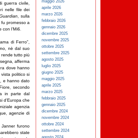
maggio 2026
i guerra civile,
aprile 2026
i nelle file dei
marzo 2026
Guardian
, sulla
febbraio 2026
o fu promesso a
gennaio 2026
e con l’Mi6.
dicembre 2025
novembre 2025
Dama di Ferro”,
ottobre 2025
smo, nè dal suo
settembre 2025
rende tutto più
agosto 2025
onsegna, afferma
luglio 2025
ndra dove hanno
giugno 2025
ista politico si
maggio 2025
co, e hanno dato
aprile 2025
 Fiore, secondo
marzo 2025
sa in parte dal
febbraio 2025
si d’Europa che
gennaio 2025
iniziale agenzia
dicembre 2024
ngue, agenzie di
novembre 2024
ottobre 2024
e Janner furono
settembre 2024
 sarebbero state
agosto 2024