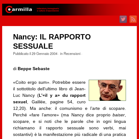
Nancy: IL RAPPORTO
SESSUALE
Pubblicato il
29 Gennaio 2004
· in
Recensioni
·
di
Beppe Sebaste
«Coito ergo sum». Potrebbe essere
il sottotitolo dell’ultimo libro di Jean-
Luc Nancy (
L’«il y a» du rapport
sexuel
, Galilée, pagine 54, curo
12,20). Ma anche: il comunismo e l’arte di scopare.
Perché «fare l’amore» (ma Nancy dice proprio
baiser
,
scopare, e si noti che le parole che in ogni lingua
richiamano il rapporto sessuale sono verbi, mai
sostantivi) è la manifestazione più radi­cale di una pratica