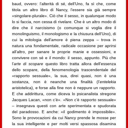
baud, ovvero: l’alterità di sé, dell’Uno, fa sì che, come
titola un altro libro di Nancy, l’essere sia già sempre
«singolare-plurale». Ciò che il sesso, in qualunque modo
lo si faccia, non cessa di rivelare. Che è un altro modo di
dire che il narcisismo (o comun­que si voglia dire il
monolinguismo, il mo­nologismo e la chiusura dell’Uno), di
cui la mitologia dell’amore è piena zeppa – trova in
natura una fondamentale, radicale occasione per aprirsi
all’altro, per sanare le pro­prie manie e ossessioni, e
convivere con sé e il mondo: il sesso, appunto. Più che
l’
arte di scopare
questo libro tratta allora dell’es­senza
dello scopare, della fenomenologia trascendentale del
«rapporto sessuale», la sua, direi quasi, non è una
sostanza, non è neanche una finalità (l’
entelekia
aristotelica), e forse alla fine non è neppure un rapporto.
E che addirittura, come diceva lo psicanalista stregone
Jacques Lacan, «non c’è». «Non c’è rapporto sessuale»
– insegnava questi con arte sperimentata e spudorata
del paradosso. E anche: «il godimento è impossibi­le».
Sono le provocazioni da cui Nancy prende le mosse per
la sua intelligente e per molti versi spassosa disamina