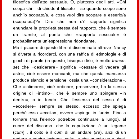
filosofica dell’­atto sessuale. O, piuttosto degli atti. «Chi
scopa chi – di chiede il filosofo – se quando scopo sono
anch’io scopato/a, e cosa vuol dire scopare e esserlo/a
(scopato/a)?». Dire che non c’è rapporto significa
enunciare la proprietà stessa del rapporto, che è sempre
un tramite, al punto che «rapporto sessua­le» è
probabilmente un’espressione ridon­dante.
Ma il piacere di questo libro è disseminato altrove. Nancy
si diverte a ricordarci, con una raffica di etimologie e di
giochi di paro­le (in questo, bisogna dirlo, è molto
france­
se
) che «desiderare» significa «cessare di vedere gli
astri», cioè essere mancanti, ma che questa mancanza
produce slancio e ten­sione, ossia una «considerazione».
Che «intimare», cioè ordinare, prescrivere, ha la stessa
origine di «intimo», che è sempre uno spingere «in
dentro», o in fondo. Che l’essenza del sesso è di
«eccedere» sempre se stesso, eccesso che spiega
perché esso «eccita», ovvero «spinge in fuori». Fino a
tornare (ma l’elenco potrebbe continuare a lungo), al
cuore del discorso: che la copula­zione è un legame
(
cum
) , il coito è il
cum
di un andare (
ire
), anzi di un
andare e venire insieme,
coire
, e che questo va-e-vieni,