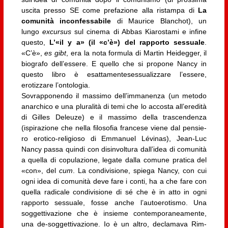
uscita presso SE come prefazione alla ristampa di
La
comunità inconfessabile
di Maurice Blanchot), un
lungo
excursus
sul cinema di Abbas Kiarostami e infine
questo,
L’«il y a» (il «c’è») del rapporto sessuale
.
«C’è»,
es gibt
, era la nota formula di Martin Heidegger, il
biografo dell’essere. E quello che si propone Nancy in
questo libro è esattamentesessualizzare l’essere,
erotizzare l’ontologia.
Sovrapponendo il massimo dell’immanenza (un metodo
anarchico e una pluralità di temi che lo accosta all’eredità
di Gilles Deleuze) e il massimo della trascendenza
(ispirazione che nella filosofia francese viene dal pensie­
ro erotico-religioso di Emmanuel Lévi­nas), Jean-Luc
Nancy passa quindi con di­sinvoltura dall’idea di comunità
a quella di copulazione, legate dalla comune pratica del
«con», del
cum
. La condivisione, spie­ga Nancy, con cui
ogni idea di comunità deve fare i conti, ha a che fare con
quella radicale condivisione di sé che è in atto in ogni
rapporto sessuale, fosse anche l’autoe­rotismo. Una
soggettivazione che è insie­me contemporaneamente,
una de-soggettivazione. Io è un altro, declamava Rim­