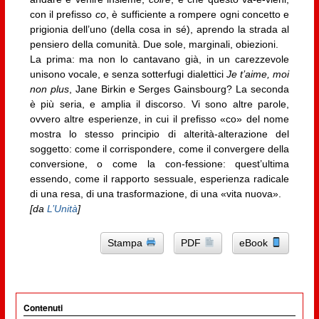
con il prefisso
co
, è sufficiente a rompere ogni concetto e
prigionia dell’uno (della cosa in ­sé), aprendo la strada al
pensiero della co­munità. Due sole, marginali, obiezioni.
La prima: ma non lo cantavano già, in un carezzevole
unisono vocale, e senza sotter­fugi dialettici
Je t’aime, moi
non plus
, Jane Birkin e Serges Gainsbourg? La seconda
è più seria, e amplia il discorso. Vi sono altre parole,
ovvero altre esperienze, in cui il prefisso «co» del nome
mostra lo stesso principio di alterità-alterazione del
sogget­to: come il corrispondere, come il conver­gere della
conversione, o come la con-fes­sione: quest’ultima
essendo, come il rap­porto sessuale, esperienza radicale
di una resa, di una trasformazione, di una «vita nuova».
[da
L’Unità
]
Stampa
PDF
eBook
Contenuti