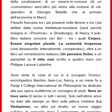
della condivisione, di un essere-in-comune (di un
«comunismo» senz’altro più vicino alla nozione di «di­
spendio» di Georges Bataille che al prima­to
dell’economia in Marx).
Filosofo francese tra i più presenti nelle librerie e tra i più
defilati dalla scena intel­lettual-mondana (sarà perché
insegna in «Provincia», a Strasburgo), di Nancy il pub­
blico italiano conosce vari libri – tra i quali
Corpus
,
Essere singolare plurale
,
La comuni­tà inoperosa
(cioè desoeuvrée, letteralmente: «scioperata»), oltre a un
libro sul roman­ticismo tedesco (
Un pensiero finito
) e un
pamphlet su
Il mito nazi
scritto a quattro mani con
Philippe Lacoue-Labarthe.
­Sono tante le cose di cui si è occupato l’ironico,
enciclopedico libertino Jean-Luc Nancy, e un mese fa a
Parigi il Collège International de Philosophie ha dedicato
alla sua opera multiforme un convegno di studi,
Sens en
tous sens
(Il senso in tutti i sensi). Solo nell’ultimo anno
ha dato alle stampe un libro sulla pittura cristiana (
La
Visitazione
), un altro sul ritratto, un nuovo saggio
sull’idea di comunità dopo il comunismo (di prossima