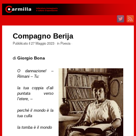
Compagno Berija
Pubblicato il
27 Maggio 2023
· in
Poesia
·
di
Giorgio Bona
O dannazione! –
Rimani – Tu:
la tua coppia d’ali
puntata verso
l’etere, –
perché il mondo è la
tua culla
la tomba è il mondo