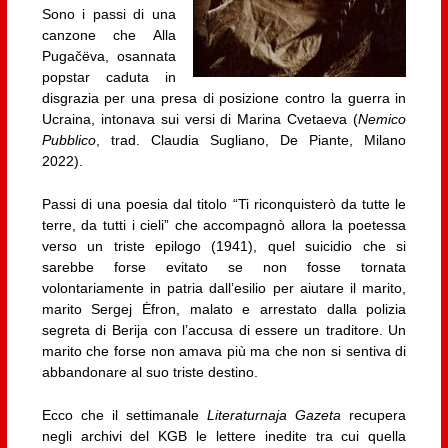
Sono i passi di una
canzone che Alla
Pugačëva, osannata
popstar caduta in
disgrazia per una presa di posizione contro la guerra in
Ucraina, intonava sui versi di Marina Cvetaeva (
Nemico
Pubblico
, trad. Claudia Sugliano, De Piante, Milano
2022).
Passi di una poesia dal titolo “Ti riconquisterò da tutte le
terre, da tutti i cieli” che accompagnò allora la poetessa
verso un triste epilogo (1941), quel suicidio che si
sarebbe forse evitato se non fosse tornata
volontariamente in patria dall’esilio per aiutare il marito,
marito Sergej Ėfron, malato e arrestato dalla polizia
segreta di Berija con l’accusa di essere un traditore. Un
marito che forse non amava più ma che non si sentiva di
abbandonare al suo triste destino.
Ecco che il settimanale
Literaturnaja Gazeta
recupera
negli archivi del KGB le lettere inedite tra cui quella