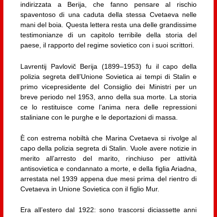
indirizzata a Berija, che fanno pensare al rischio
spaventoso di una caduta della stessa Cvetaeva nelle
mani del boia. Questa lettera resta una delle grandissime
testimonianze di un capitolo terribile della storia del
paese, il rapporto del regime sovietico con i suoi scrittori.
Lavrentij Pavlovič Berija (1899–1953) fu il capo della
polizia segreta dell’Unione Sovietica ai tempi di Stalin e
primo vicepresidente del Consiglio dei Ministri per un
breve periodo nel 1953, anno della sua morte. La storia
ce lo restituisce come l’anima nera delle repressioni
staliniane con le purghe e le deportazioni di massa.
È con estrema nobiltà che Marina Cvetaeva si rivolge al
capo della polizia segreta di Stalin. Vuole avere notizie in
merito all’arresto del marito, rinchiuso per attività
antisovietica e condannato a morte, e della figlia Ariadna,
arrestata nel 1939 appena due mesi prima del rientro di
Cvetaeva in Unione Sovietica con il figlio Mur.
Era all’estero dal 1922: sono trascorsi diciassette anni