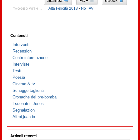
Stampa
PDF
eBook
Alta Felicità 2018
•
No TAV
TAGGED WITH →
Contenuti
Interventi
Recensioni
Controinformazione
Interviste
Testi
Poesia
Cinema & tv
Schegge taglienti
Cronache del pre-bomba
I suonatori Jones
Segnalazioni
AltroQuando
Articoli recenti