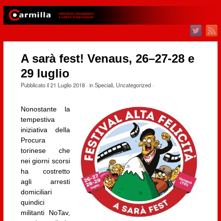
A sarà fest! Venaus, 26–27-28 e
29 luglio
Pubblicato il
21 Luglio 2018
· in
Speciali
,
Uncategorized
·
Nonostante la
tempestiva
iniziativa della
Procura
torinese che
nei giorni scorsi
ha costretto
agli arresti
domiciliari
quindici
militanti NoTav,