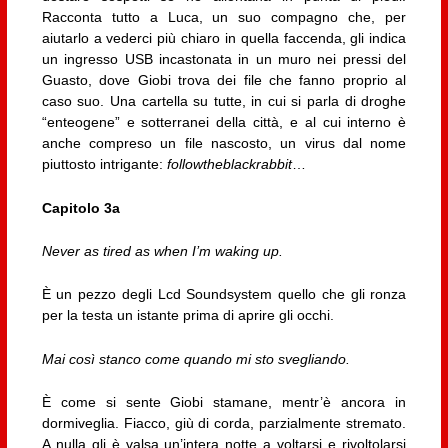
Racconta tutto a Luca, un suo compagno che, per
aiutarlo a vederci più chiaro in quella faccenda, gli indica
un ingresso USB incastonata in un muro nei pressi del
Guasto, dove Giobi trova dei file che fanno proprio al
caso suo. Una cartella su tutte, in cui si parla di droghe
“enteogene” e sotterranei della città, e al cui interno è
anche compreso un file nascosto, un virus dal nome
piuttosto intrigante:
followtheblackrabbit
…
Capitolo 3a
Never as tired as when I’m waking up.
È un pezzo degli Lcd Soundsystem quello che gli ronza
per la testa un istante prima di aprire gli occhi.
Mai così stanco come quando mi sto svegliando.
È come si sente Giobi stamane, mentr’è ancora in
dormiveglia. Fiacco, giù di corda, parzialmente stremato.
A nulla gli è valsa un’intera notte a voltarsi e rivoltolarsi