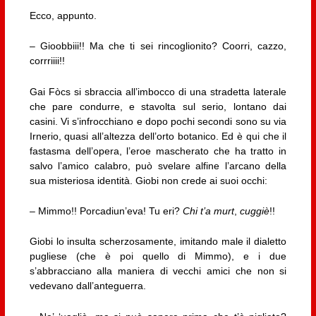
Ecco, appunto.
– Gioobbiii!! Ma che ti sei rincoglionito? Coorri, cazzo,
corrriiii!!
Gai Fòcs si sbraccia all’imbocco di una stradetta laterale
che pare condurre, e stavolta sul serio, lontano dai
casini. Vi s’infrocchiano e dopo pochi secondi sono su via
Irnerio, quasi all’altezza dell’orto botanico. Ed è qui che il
fastasma dell’opera, l’eroe mascherato che ha tratto in
salvo l’amico calabro, può svelare alfine l’arcano della
sua misteriosa identità. Giobi non crede ai suoi occhi:
– Mimmo!! Porcadiun’eva! Tu eri?
Chi t’a murt
,
cuggiè
!!
Giobi lo insulta scherzosamente, imitando male il dialetto
pugliese (che è poi quello di Mimmo), e i due
s’abbracciano alla maniera di vecchi amici che non si
vedevano dall’anteguerra.