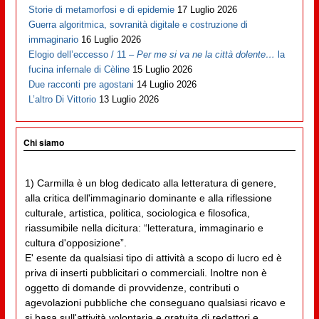
Storie di metamorfosi e di epidemie
17 Luglio 2026
Guerra algoritmica, sovranità digitale e costruzione di
immaginario
16 Luglio 2026
Elogio dell’eccesso / 11 –
Per me si va ne la città dolente…
la
fucina infernale di Cèline
15 Luglio 2026
Due racconti pre agostani
14 Luglio 2026
L’altro Di Vittorio
13 Luglio 2026
Chi siamo
1) Carmilla è un blog dedicato alla letteratura di genere,
alla critica dell'immaginario dominante e alla riflessione
culturale, artistica, politica, sociologica e filosofica,
riassumibile nella dicitura: “letteratura, immaginario e
cultura d'opposizione”.
E' esente da qualsiasi tipo di attività a scopo di lucro ed è
priva di inserti pubblicitari o commerciali. Inoltre non è
oggetto di domande di provvidenze, contributi o
agevolazioni pubbliche che conseguano qualsiasi ricavo e
si basa sull'attività volontaria e gratuita di redattori e