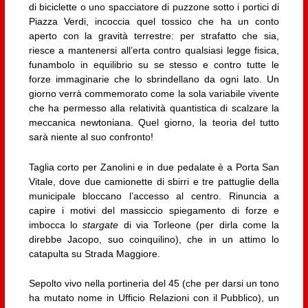
di biciclette o uno spacciatore di puzzone sotto i portici di
Piazza Verdi, incoccia quel tossico che ha un conto
aperto con la gravità terrestre: per strafatto che sia,
riesce a mantenersi all’erta contro qualsiasi legge fisica,
funambolo in equilibrio su se stesso e contro tutte le
forze immaginarie che lo sbrindellano da ogni lato. Un
giorno verrà commemorato come la sola variabile vivente
che ha permesso alla relatività quantistica di scalzare la
meccanica newtoniana. Quel giorno, la teoria del tutto
sarà niente al suo confronto!
Taglia corto per Zanolini e in due pedalate è a Porta San
Vitale, dove due camionette di sbirri e tre pattuglie della
municipale bloccano l’accesso al centro. Rinuncia a
capire i motivi del massiccio spiegamento di forze e
imbocca lo
stargate
di via Torleone (per dirla come la
direbbe Jacopo, suo coinquilino), che in un attimo lo
catapulta su Strada Maggiore.
Sepolto vivo nella portineria del 45 (che per darsi un tono
ha mutato nome in Ufficio Relazioni con il Pubblico), un