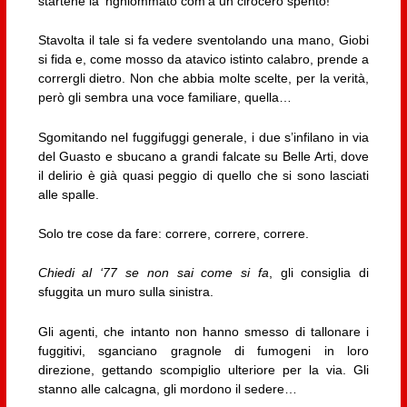
startene là ‘nghiommato com’a un ciròcero spento!
Stavolta il tale si fa vedere sventolando una mano, Giobi
si fida e, come mosso da atavico istinto calabro, prende a
corrergli dietro. Non che abbia molte scelte, per la verità,
però gli sembra una voce familiare, quella…
Sgomitando nel fuggifuggi generale, i due s’infilano in via
del Guasto e sbucano a grandi falcate su Belle Arti, dove
il delirio è già quasi peggio di quello che si sono lasciati
alle spalle.
Solo tre cose da fare: correre, correre, correre.
Chiedi al ‘77 se non sai come si fa
, gli consiglia di
sfuggita un muro sulla sinistra.
Gli agenti, che intanto non hanno smesso di tallonare i
fuggitivi, sganciano gragnole di fumogeni in loro
direzione, gettando scompiglio ulteriore per la via. Gli
stanno alle calcagna, gli mordono il sedere…