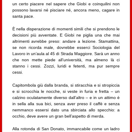
un certo piacere nel sapere che Giobi e coinquilini non
possono lavarsi né pisciare né, ancora meno, cagare in
santa pace.
È nella disperazione di momenti simili che si prendono le
decisioni più avventate. E Giobi ne piglia una che mai
altrimenti avrebbe preso: andare a lezione. Stamattina,
se non ricorda male, dovrebbe esserci Sociologia del
Lavoro in un’aula al 45 di Strada Maggiore. Sarà un anno
che non mette piede all’università, ma almeno là ci
stanno i cessi. Zozzi, luridi e fetenti, ma pur sempre
cessi.
Capitombola giù dalla branda, si stiracchia e si stropiccia
e si scrocchia le nocche, si veste in furia e fretta – un
calzino oculatamente diverso dall’altro – e in un attimo è
in sella alla sua bici, senza aver preso il caffè e senza
nemmanco essersi dato una sbirciata allo specchio: a
occhio, deve avere un gran bell’aspetto di merda.
Alla rotonda di San Donato, immancabile come un ladro