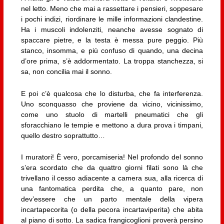
nel letto. Meno che mai a rassettare i pensieri, soppesare
i pochi indizi, riordinare le mille informazioni clandestine.
Ha i muscoli indolenziti, neanche avesse sognato di
spaccare pietre, e la testa è messa pure peggio. Più
stanco, insomma, e più confuso di quando, una decina
d’ore prima, s’è addormentato. La troppa stanchezza, si
sa, non concilia mai il sonno.
E poi c’è qualcosa che lo disturba, che fa interferenza.
Uno sconquasso che proviene da vicino, vicinissimo,
come uno stuolo di martelli pneumatici che gli
sforacchiano le tempie e mettono a dura prova i timpani,
quello destro soprattutto…
I muratori! È vero, porcamiseria! Nel profondo del sonno
s’era scordato che da quattro giorni filati sono là che
trivellano il cesso adiacente a camera sua, alla ricerca di
una fantomatica perdita che, a quanto pare, non
dev’essere che un parto mentale della vipera
incartapecorita (o della pecora incartaviperita) che abita
al piano di sotto. La sadica frangicoglioni proverà persino