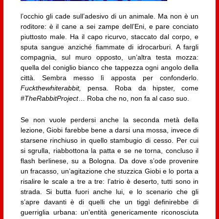
l’occhio gli cade sull’adesivo di un animale. Ma non è un
roditore: è il cane a sei zampe dell’Eni, e pare conciato
piuttosto male. Ha il capo ricurvo, staccato dal corpo, e
sputa sangue anziché fiammate di idrocarburi. A fargli
compagnia, sul muro opposto, un’altra testa mozza:
quella del coniglio bianco che tappezza ogni angolo della
città. Sembra messo lì apposta per confonderlo.
Fuckthewhiterabbit,
pensa. Roba da hipster, come
#TheRabbitProject
… Roba che no, non fa al caso suo.
Se non vuole perdersi anche la seconda metà della
lezione, Giobi farebbe bene a darsi una mossa, invece di
starsene rinchiuso in quello stambugio di cesso. Per cui
si sgrulla, riabbottona la patta e se ne torna, concluso il
flash berlinese, su a Bologna. Da dove s’ode provenire
un fracasso, un’agitazione che stuzzica Giobi e lo porta a
risalire le scale a tre a tre: l’atrio è deserto, tutti sono in
strada. Si butta fuori anche lui, e lo scenario che gli
s’apre davanti è di quelli che un tiggì definirebbe di
guerriglia urbana: un’entità genericamente riconosciuta