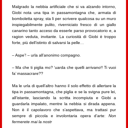
Malgrado la nebbia artificiale che si va alzando intorno,
Giobi nota una tipa in passamontagna che, armata di
bomboletta spray, sta lì per scrivere qualcosa su un muro
inspiegabilmente pulito, riverniciato fresco di un giallo
canarino tanto acceso da esserle parso provocatorio e, a
ragion veduta, invitante. La curiosità di Giobi è troppo
forte, più dell’istinto di salvarsi la pelle…
– Aspe’! – urla all’anonimo compagno.
– Ma che ti piglia mo? ‘uarda che quelli arrivano!! Ti vuoi
fa’ massacrare??
Ma le urla di quell’altro hanno il solo effetto di allertare la
tipa in passamontagna, che piglia e se la svigna pure lei,
all’istante, lasciando la scritta incompiuta e Giobi a
guardarla impalato, mentre la nebbia si dirada appena.
Non è il capolavoro che s’aspettava, ma trattasi pur
sempre di piccola e involontaria opera d’arte:
Non
fermerete mai la nostr