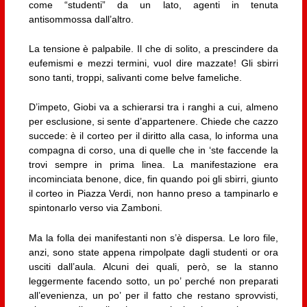
come “studenti” da un lato, agenti in tenuta
antisommossa dall’altro.
La tensione è palpabile. Il che di solito, a prescindere da
eufemismi e mezzi termini, vuol dire mazzate! Gli sbirri
sono tanti, troppi, salivanti come belve fameliche.
D’impeto, Giobi va a schierarsi tra i ranghi a cui, almeno
per esclusione, si sente d’appartenere. Chiede che cazzo
succede: è il corteo per il diritto alla casa, lo informa una
compagna di corso, una di quelle che in ‘ste faccende la
trovi sempre in prima linea. La manifestazione era
incominciata benone, dice, fin quando poi gli sbirri, giunto
il corteo in Piazza Verdi, non hanno preso a tampinarlo e
spintonarlo verso via Zamboni.
Ma la folla dei manifestanti non s’è dispersa. Le loro file,
anzi, sono state appena rimpolpate dagli studenti or ora
usciti dall’aula. Alcuni dei quali, però, se la stanno
leggermente facendo sotto, un po’ perché non preparati
all’evenienza, un po’ per il fatto che restano sprovvisti,