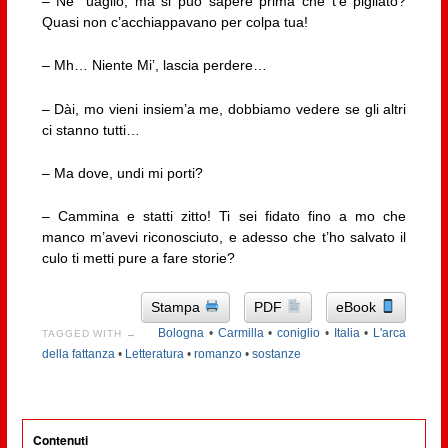
– Ne’ ‘uagliò, ma si può sapere prima che t’è pigliato?
Quasi non c’acchiappavano per colpa tua!
– Mh… Niente Mi’, lascia perdere…
– Dài, mo vieni insiem’a me, dobbiamo vedere se gli altri
ci stanno tutti…
– Ma dove, undi mi porti?
– Cammina e statti zitto! Ti sei fidato fino a mo che
manco m’avevi riconosciuto, e adesso che t’ho salvato il
culo ti metti pure a fare storie?
Stampa
PDF
eBook
Bologna
•
Carmilla
•
coniglio
•
Italia
•
L'arca
TAGGED WITH →
della fattanza
•
Letteratura
•
romanzo
•
sostanze
Contenuti