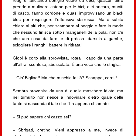
reagire lanciando bottiglie vuote da 66cl; qualcun altro
prende a mulinare catene per le bici; altri ancora, muniti
di casco, fanno cordone e quasi improvvisano un black
bloc per respingere l’offensiva sbirresca. Ma è subito
chiaro ai più che, per scampare al peggio e fare in modo
che nessuno finisca sotto i manganelli della pula, non c’è
che una cosa da fare, e di préssa: darsela a gambe,
sciogliere i ranghi, battere in ritirata!
Giobi è colto alla sprovvista, rotea il capo da una parte
all’altra, sconfuso, sbussolato. È una voce che lo striglia:
– Gio’ Bigliaa!! Ma che minchia fai là? Scaappa, corrii!!
Sembra provenire da una di quelle maschere idiote, ma
nel tumulto non riesce a indovinare dietro quale delle
tante si nasconda il tale che l’ha appena chiamato.
– Si può sapere chi cazzo sei?
– Sbrigati, cretino! Vieni appresso a me, invece di