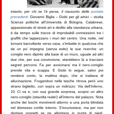
intanto, per chi se l’è perse, il riassunto delle
puntate
precedenti
: Giovanni Biglia – Giobi per gli amici – studia
Scienze politiche all’Università di Bologna. Calabrese,
appassionato di street art e dedito alla viandanza urbana,
è da tempo sulle tracce di improbabili connessioni tra i
graffiti che tappezzano i muri del centro. Una notte, nel
tornare barcollante verso casa, s’imbatte in qualcosa che
da un po’ impegna (senza esito) le sue ricerche: un
coniglio nero dipinto alla base di un muro, uguale ad altri
due che, per sua convinzione, starebbero là a tracciare
segreti percorsi. Fa per avvicinarsi ma il nero-coniglio
prende vita e scappa. E Giobi lo segue, salvo poi
rendersi conto, la mattina dopo, che si trattava di
allucinazione. Frugandosi nelle tasche ritrova però uno
strano biglietto, con sopra un indirizzo: Via dell’Inferno,
10. Ci va e, con sua grande sorpresa, scopre un altro
nero-coniglio (stavolta reale!) all’interno del palazzo. Nota
anche dei loschi movimenti attorno a una porta blindata
nel dismesso cortile interno. S’incuriosisce, ma per non
destare sospetti se ne allontana in punta di piedi.