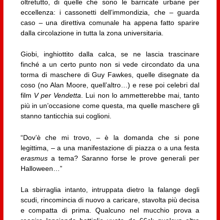
oltretutto, di quelle che sono le barricate urbane per
eccellenza: i cassonetti dell’immondizia, che – guarda
caso – una direttiva comunale ha appena fatto sparire
dalla circolazione in tutta la zona universitaria.
Giobi, inghiottito dalla calca, se ne lascia trascinare
finché a un certo punto non si vede circondato da una
torma di maschere di Guy Fawkes, quelle disegnate da
coso (no Alan Moore, quell’altro…) e rese poi celebri dal
film
V per Vendetta
. Lui non lo ammetterebbe mai, tanto
più in un’occasione come questa, ma quelle maschere gli
stanno tanticchia sui coglioni.
“Dov’è che mi trovo, – è la domanda che si pone
legittima, – a una manifestazione di piazza o a una festa
erasmus
a tema? Saranno forse le prove generali per
Halloween…”
La sbirraglia intanto, intruppata dietro la falange degli
scudi, rincomincia di nuovo a caricare, stavolta più decisa
e compatta di prima. Qualcuno nel mucchio prova a